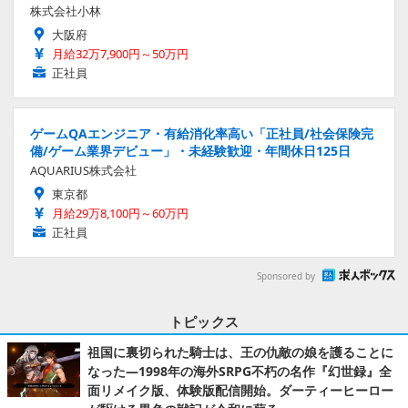
株式会社小林
大阪府
月給32万7,900円～50万円
正社員
ゲームQAエンジニア・有給消化率高い「正社員/社会保険完
備/ゲーム業界デビュー」・未経験歓迎・年間休日125日
AQUARIUS株式会社
東京都
月給29万8,100円～60万円
正社員
Sponsored by
トピックス
祖国に裏切られた騎士は、王の仇敵の娘を護ることに
なった―1998年の海外SRPG不朽の名作『幻世録』全
面リメイク版、体験版配信開始。ダーティーヒーロー