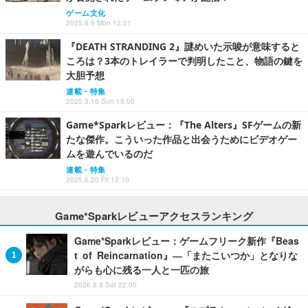
ゲーム文化
2025.6.9 Mon 12:31
『DEATH STRANDING 2』謎めいた示唆が意味すると
ころは？3本のトレイラーで判明したこと、物語の鍵を
大胆予想
連載・特集
2025.3.16 Sun 15:00
Game*Sparkレビュー：『The Alters』SFゲームの新
たな傑作。こういった作品と出会うためにビデオゲー
ムを遊んでいるのだ
連載・特集
2025.6.20 Fri 12:10
Game*Sparkレビューアクセスランキング
Game*Sparkレビュー：ゲームフリーク新作『Beas
t of Reincarnation』―「またこいつか」となりな
がらも心に残る一人と一匹の旅
2026.8.8 Sat 22:00