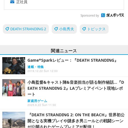
正社員
Sponsored by
DEATH STRANDING 2
小島秀夫
トピックス
関連ニュース
Game*Sparkレビュー：『DEATH STRANDING』
連載・特集
2019.12.22 Sun 12:00
小島監督&キャスト陣&音楽担当が語る制作秘話…『D
EATH STRANDING 2』LAプレミアイベント現地レポ
ート
家庭用ゲーム
2025.6.22 Sun 11:30
『DEATH STRANDING 2: ON THE BEACH』世界初公
開となる実機プレイや謎多き男ニールとの戦闘シーン
が公開されたゲームプレミアが配信！