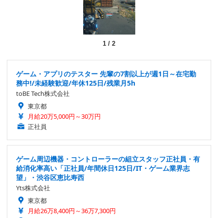
1
/
2
ゲーム・アプリのテスター 先輩の7割以上が週1日～在宅勤
務中!/未経験歓迎/年休125日/残業月5h
toBE Tech株式会社
東京都
月給20万5,000円～30万円
正社員
ゲーム周辺機器・コントローラーの組立スタッフ正社員・有
給消化率高い「正社員/年間休日125日/IT・ゲーム業界志
望」・渋谷区恵比寿西
Yts株式会社
東京都
月給26万8,400円～36万7,300円