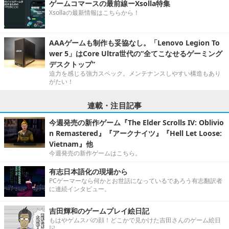
ゲームコマースの最前線ーXsolla特集
Xsollaの最新情報はこちらから！
AAAゲームも制作も妥協なし。「Lenovo Legion To
wer 5」はCore Ultra世代の“全てこなせるゲーミング
デスクトップ”
迫力を感じる強力スペック。メンテナンスしやすい構造もあり
がたい！
連載・注目記事
今週発売の新作ゲーム『The Elder Scrolls IV: Oblivio
n Remastered』『アークナイツ』『Hell Let Loose:
Vietnam』他
今週発売の新作ゲームはこちら。
有志日本語化の現場から
PCゲーマーなら何かとお世話になっているであろう有志翻訳者
に連続インタビュー。
吉田輝和のゲームプレイ絵日記
もはやゲムスパの顔！どこかで見かけた吉田さんのゲーム絵日
記