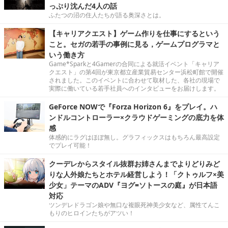
っぷり沈んだ4人の話
ふたつの沼の住人たちが語る奥深さとは。
【キャリアクエスト】ゲーム作りを仕事にするという
こと。セガの若手の事例に見る，ゲームプログラマと
いう働き方
Game*Sparkと4Gamerの合同による就活イベント「キャリア
クエスト」の第4回が東京都立産業貿易センター浜松町館で開催
されました。このイベントに合わせて取材した、各社の現場で
実際に働いている若手社員へのインタビューをお届けします。
GeForce NOWで『Forza Horizon 6』をプレイ。ハ
ンドルコントローラー×クラウドゲーミングの底力を体
感
体感的にラグはほぼ無し。グラフィックスはもちろん最高設定
でプレイ可能！
クーデレからスタイル抜群お姉さんまでよりどりみど
りな人外娘たちとホテル経営しよう！「クトゥルフ×美
少女」テーマのADV『ヨグ=ソトースの庭』が日本語
対応
ツンデレドラゴン娘や無口な複眼死神美少女など、属性てんこ
もりのヒロインたちがアツい！