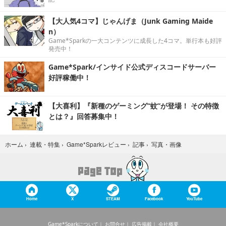
【大人気4コマ】じゃんげま（Junk Gaming Maide
n）
Game*Sparkの一大コンテンツに成長した4コマ。単行本も好評
発売中！
Game*Spark/インサイド公式ディスコードサーバー
好評稼働中！
【大喜利】『新種のゲーミング“蚊”が登場！ その特徴
とは？』回答募集中！
写真・画像
ホーム
›
連載・特集
›
Game*Sparkレビュー
›
記事
›
Home
X
STEAM
Facebook
YouTube
Game*Sparkについて
お問合せ
広告掲載
会社概要