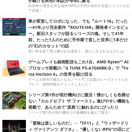
が駆ける異色の戦記が令和に蘇る
約30年の歴史を誇る海外SRPGの不朽の名作が全面リメイクされ
て登場！
車が変形してロボになった、でも『ルート16』だった
―41年ぶり完全新作『ROUTE16R』開発者インタビュ
ー。新旧スタッフが語るシリーズの魂。そして41年
前、たった1人のために手作業で直した世界に1本だけ
の“幻のカセット”の話
長い時を経て受け継がれる過去と、新たに生まれるものとは。
ゲームプレイも録画配信もこれ1台。AMD Ryzen™ AI
プロセッサ搭載の「G TUNE P5-A7G60BK-D」で『Fo
rza Horizon 6』の世界を駆け回る
ゲーム＆制作の拠点となるノートPCで話題のレースタイトルを
プレイ。放熱性能もチェックしました！
シリーズ第1作が現行機向けに復活！懐かしくも色褪せ
ない『カルドセプト ザ ファースト』遊びやすい機能も
搭載で、あらためて“原典”に触れるのにぴったり
シリーズ第1作が現行機向けの新機能を備えて復活！
「冒険は楽しいものだ」 ─『FF11』と『ウィザードリ
ィ ヴァリアンツ ダフネ』、"優しくないRPG"の沼にど