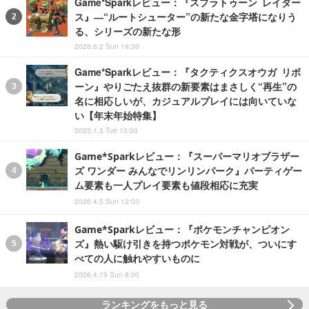
Game*Sparkレビュー：『スプラトゥーン レイダー
ス』―“ルートシューター”の新たな金字塔になりう
る、シリーズの新たな形
2026.8.2 Sun 19:30
Game*Sparkレビュー：『タクティクスオウガ リボ
ーン』やりごたえ抜群の新要素はまさしく“再生”の
名に相応しいが、カジュアルプレイには向いていな
い【年末年始特集】
2023.1.3 Tue 13:00
Game*Sparkレビュー：『スーパーマリオブラザー
ズ ワンダー みんなでリンリンパーク』パーティゲー
ム要素も一人プレイ要素も値段相応に充実
2026.4.5 Sun 12:00
Game*Sparkレビュー：『ポケモンチャンピオン
ズ』熱い駆け引きを持つポケモン対戦が、ついにす
べての人に触れやすいものに
2026.4.19 Sun 8:00
ランキングをもっと見る