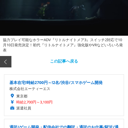
協力プレイ可能なホラーADV『リトルナイトメア3』スイッチ2対応で10
月10日発売決定！初代『リトルナイトメア』強化版やVRなどいろいろ発
表
この記事へ戻る
基本在宅!時給2700円～!2名/渋谷/スマホゲーム開発
株式会社エーティーエス
東京都
時給2,700円～3,100円
派遣社員
通訳/ゲーム開発・配信会社での翻訳・通訳のお仕事/駅近/通