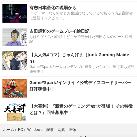
有志日本語化の現場から
PCゲーマーなら何かとお世話になっているであろう有志翻訳者
に連続インタビュー。
吉田輝和のゲームプレイ絵日記
もはやゲムスパの顔！どこかで見かけた吉田さんのゲーム絵日
記
【大人気4コマ】じゃんげま（Junk Gaming Maide
n）
Game*Sparkの一大コンテンツに成長した4コマ。単行本も好評
発売中！
Game*Spark/インサイド公式ディスコードサーバー
好評稼働中！
【大喜利】『新種のゲーミング“蚊”が登場！ その特徴
とは？』回答募集中！
写真・画像
ホーム
›
PC
›
Windows
›
記事
›