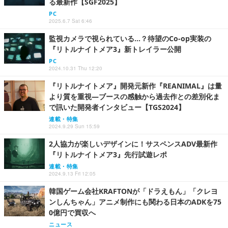
る最新作【SGF2025】
PC
2025.6.7 Sat 6:46
監視カメラで視られている…？待望のCo-op実装の
『リトルナイトメア3』新トレイラー公開
PC
2024.10.31 Thu 12:20
『リトルナイトメア』開発元新作『REANIMAL』は量
より質を重視―ブースの感触から過去作との差別化ま
で訊いた開発者インタビュー【TGS2024】
連載・特集
2024.9.29 Sun 15:59
2人協力が楽しいデザインに！サスペンスADV最新作
『リトルナイトメア3』先行試遊レポ
連載・特集
2024.9.13 Fri 12:05
韓国ゲーム会社KRAFTONが「ドラえもん」「クレヨ
ンしんちゃん」アニメ制作にも関わる日本のADKを75
0億円で買収へ
ニュース