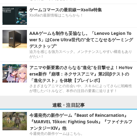
ゲームコマースの最前線ーXsolla特集
Xsollaの最新情報はこちらから！
AAAゲームも制作も妥協なし。「Lenovo Legion To
wer 5」はCore Ultra世代の“全てこなせるゲーミング
デスクトップ”
迫力を感じる強力スペック。メンテナンスしやすい構造もあり
がたい！
アニマや新要素のさらなる“進化”を目撃せよ！HoYov
erse新作『崩壊：ネクサスアニマ』第2回βテストの
「進化テスト」を体験【プレイレポ】
さまざまなアニマとの出会いや、スキルによってさらに戦略性
が増したバトルなど、本作の注目の要素に迫ります！
連載・注目記事
今週発売の新作ゲーム『Beast of Reincarnation』
『MARVEL Tōkon: Fighting Souls』『ファイナルフ
ァンタジーXIV』他
今週発売の新作ゲームはこちら。