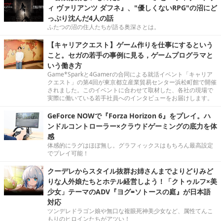
ィ ヴァリアンツ ダフネ』、"優しくないRPG"の沼にど
っぷり沈んだ4人の話
ふたつの沼の住人たちが語る奥深さとは。
【キャリアクエスト】ゲーム作りを仕事にするという
こと。セガの若手の事例に見る，ゲームプログラマと
いう働き方
Game*Sparkと4Gamerの合同による就活イベント「キャリア
クエスト」の第4回が東京都立産業貿易センター浜松町館で開催
されました。このイベントに合わせて取材した、各社の現場で
実際に働いている若手社員へのインタビューをお届けします。
GeForce NOWで『Forza Horizon 6』をプレイ。ハ
ンドルコントローラー×クラウドゲーミングの底力を体
感
体感的にラグはほぼ無し。グラフィックスはもちろん最高設定
でプレイ可能！
クーデレからスタイル抜群お姉さんまでよりどりみど
りな人外娘たちとホテル経営しよう！「クトゥルフ×美
少女」テーマのADV『ヨグ=ソトースの庭』が日本語
対応
ツンデレドラゴン娘や無口な複眼死神美少女など、属性てんこ
もりのヒロインたちがアツい！