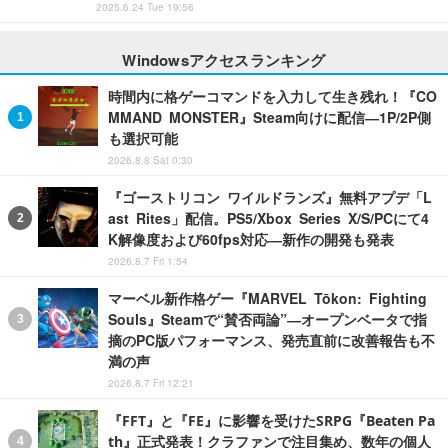
2025.6.24 Tue 19:56
Windowsアクセスランキング
時間内に格ゲーコマンドを入力して生き残れ！『CO
MMAND MONSTER』Steam向けに配信―1P/2P側
も選択可能
2026.8.8 Sat 0:30
『ゴーストリコン ワイルドランズ』無料アプデ「L
ast Rites」配信。PS5/Xbox Series X/S/PCにて4
K解像度および60fps対応―新作の開発も発表
2026.8.7 Fri 1:54
マーベル新作格ゲー『MARVEL Tōkon: Fighting
Souls』Steamで“賛否両論”―オープンベータで指
摘のPC版パフォーマンス、発売直前に改善報告も不
満の声
2026.8.7 Fri 12:21
『FFT』と『FE』に影響を受けたSRPG『Beaten Pa
th』正式発表！クラファンで注目集め、数年の個人