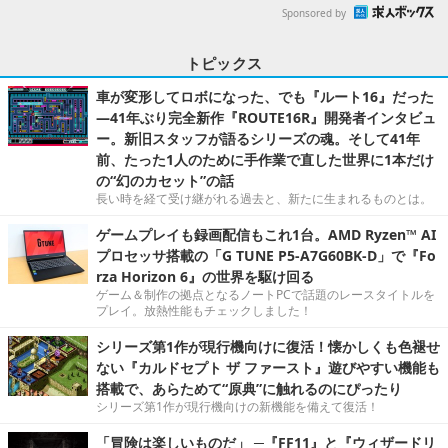
Sponsored by
トピックス
車が変形してロボになった、でも『ルート16』だった
―41年ぶり完全新作『ROUTE16R』開発者インタビュ
ー。新旧スタッフが語るシリーズの魂。そして41年
前、たった1人のために手作業で直した世界に1本だけ
の“幻のカセット”の話
長い時を経て受け継がれる過去と、新たに生まれるものとは。
ゲームプレイも録画配信もこれ1台。AMD Ryzen™ AI
プロセッサ搭載の「G TUNE P5-A7G60BK-D」で『Fo
rza Horizon 6』の世界を駆け回る
ゲーム＆制作の拠点となるノートPCで話題のレースタイトルを
プレイ。放熱性能もチェックしました！
シリーズ第1作が現行機向けに復活！懐かしくも色褪せ
ない『カルドセプト ザ ファースト』遊びやすい機能も
搭載で、あらためて“原典”に触れるのにぴったり
シリーズ第1作が現行機向けの新機能を備えて復活！
「冒険は楽しいものだ」 ─『FF11』と『ウィザードリ