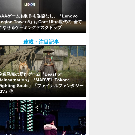
AAAゲームも制作も妥協なし。「Lenovo
Legion Tower 5」はCore Ultra世代の“全て
こなせるゲーミングデスクトップ”
連載・注目記事
今週発売の新作ゲーム『Beast of
Reincarnation』『MARVEL Tōkon:
Fighting Souls』『ファイナルファンタジー
XIV』他