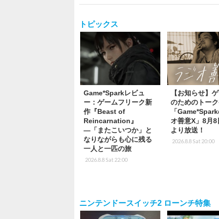
トピックス
Game*Sparkレビュ
【お知らせ】ゲ
ー：ゲームフリーク新
のためのトーク
作『Beast of
「Game*Spa
Reincarnation』
オ善意X」8月8
―「またこいつか」と
より放送！
なりながらも心に残る
2026.8.8 Sat 20:00
一人と一匹の旅
2026.8.8 Sat 22:00
ニンテンドースイッチ2 ローンチ特集