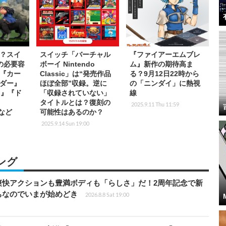
？スイ
スイッチ「バーチャル
『ファイアーエムブレ
の必要容
ボーイ Nintendo
ム』新作の期待高ま
『カー
Classic」は“発売作品
る？9月12日22時から
ダー』
ほぼ全部”収録。逆に
の「ニンダイ」に熱視
ク』『ド
「収録されていない」
線
タイトルとは？復刻の
2025.9.11 Thu 11:59
』など
可能性はあるのか？
2025.9.14 Sun 19:00
ング
爽快アクションも豊満ボディも「らしさ」だ！2周年記念で新
ちなのでいまが始めどき
2026.8.8 Sat 19:00