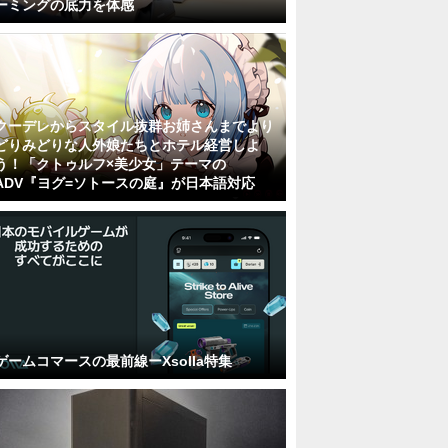
ーミングの底力を体感
クーデレからスタイル抜群お姉さんまでより
どりみどりな人外娘たちとホテル経営しよ
う！「クトゥルフ×美少女」テーマの
ADV『ヨグ=ソトースの庭』が日本語対応
ゲームコマースの最前線ーXsolla特集