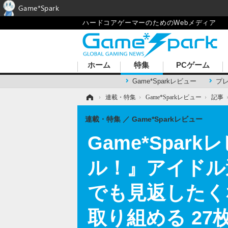
Game*Spark
ハードコアゲーマーのためのWebメディア
ホーム
特集
PCゲーム
Game*Sparkレビュー
プ
ホーム
›
連載・特集
›
Game*Sparkレビュー
›
記事
連載・特集
Game*Sparkレビュー
Game*Spar
ル！』アイドル
でも見返したく
取り組める 27