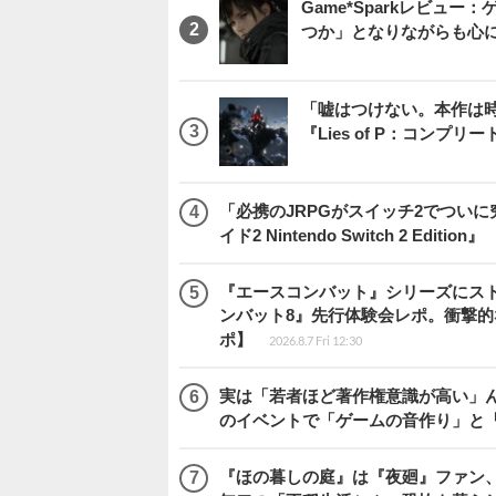
Game*Sparkレビュー：ゲ
つか」となりながらも心
「嘘はつけない。本作は
『Lies of P：コンプリ
「必携のJRPGがスイッチ2でつい
イド2 Nintendo Switch 2 Edition』
『エースコンバット』シリーズにス
ンバット8』先行体験会レポ。衝撃
ポ】
2026.8.7 Fri 12:30
実は「若者ほど著作権意識が高い」
のイベントで「ゲームの音作り」と
『ほの暮しの庭』は『夜廻』ファン、