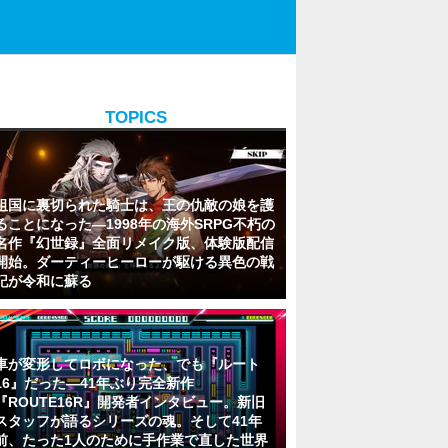
TOPICS
祖国に裏切られた騎士は、王の仇敵の娘を護
ることになった―1998年の海外SRPG不朽の
名作『幻世録』全面リメイク版、体験版配信
開始。ダーティーヒーローが駆ける異色の戦
記が令和に蘇る
車が変形してロボになった、でも『ルート
16』だった―41年ぶり完全新作
『ROUTE16R』開発者インタビュー。新旧
スタッフが語るシリーズの魂。そして41年
前、たった1人のために手作業で直した世界