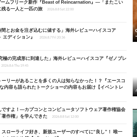
ームフリーク新作『Beast of Reincarnation』―「またこい
に残る一人と一匹の旅
2026.8.8 Sat 22:00
時間とお金を注ぎ込むに値する」海外レビューハイスコア
ート エディション』
2026.8.7 Fri 20:36
に究極の完成形に到達した」海外レビューハイスコア『ゼノブレ
2026.8.6 Thu 19:45
トーリーがあることを多くの人は知らなかった！？『エースコ
的な内容も語られたトークショーの内容もお届け【イベントレ
んですよ！―カプコンとコンピュータソフトウェア著作権協会
「著作権」を学んできた
2026.8.8 Sat 12:00
スローライフ好き、新規ユーザーのすべてに“良し”！ 唯一