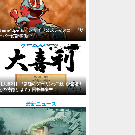
Game*Spark/インサイド公式ディスコードサ
ーバー好評稼働中！
【大喜利】『新種のゲーミング“蚊”が登場！
その特徴とは？』回答募集中！
最新ニュース