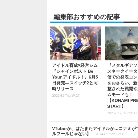
編集部おすすめの記事
アイドル育成×経営シム
『メタルギアソ
『シャインポスト Be
スネークイータ
Your アイドル！』6月5
信での発表コン
日発売―スイッチ2と同
をおさらい。新
時リリース
整された戦闘や
ムモードも！
2025.4.3 Thu 19:27
【KONAMI PR
START】
2025.6.12 Thu 23:33
VTuberか、はたまたアイドルか…コナミ
ルフールじゃない】
2024.4.1 Mon 12:00