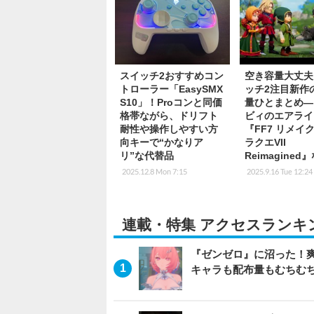
スイッチ2おすすめコン
空き容量大丈夫
トローラー「EasySMX
ッチ2注目新作
S10」！Proコンと同価
量ひとまとめ―
格帯ながら、ドリフト
ビィのエアライ
耐性や操作しやすい方
『FF7 リメイ
向キーで“かなりア
ラクエVII
リ”な代替品
Reimagined
2025.12.8 Mon 7:15
2025.9.16 Tue 12:24
連載・特集 アクセスランキ
『ゼンゼロ』に沼った！
キャラも配布量もむちむ