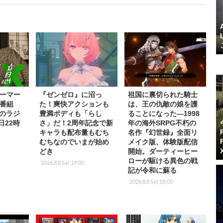
ーマー
『ゼンゼロ』に沼っ
祖国に裏切られた騎士
番組
た！爽快アクションも
は、王の仇敵の娘を護
rkのラジ
豊満ボディも「らし
ることになった―1998
日22時
さ」だ！2周年記念で新
年の海外SRPG不朽の
キャラも配布量もむち
名作『幻世録』全面リ
むちなのでいまが始め
メイク版、体験版配信
どき
開始。ダーティーヒー
ローが駆ける異色の戦
2026.8.8 Sat 19:00
記が令和に蘇る
2026.8.8 Sat 18:00