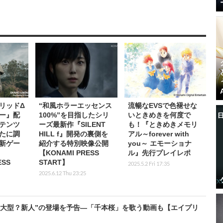
リッドΔ
“和風ホラーエッセンス
流暢なEVSで色褪せな
ー』配
100%”を目指したシリ
いときめきを何度で
テンツ
ーズ最新作『SILENT
も！『ときめきメモリ
たに調
HILL f』開発の裏側を
アル～forever with
新ゲー
紹介する特別映像公開
you～ エモーショナ
【KONAMI PRESS
ル』先行プレイレポ
ESS
START】
2025.5.2 Fri 17:35
2025.6.12 Thu 23:25
が“大型？新人”の登場を予告―「千本桜」を歌う動画も【エイプリ