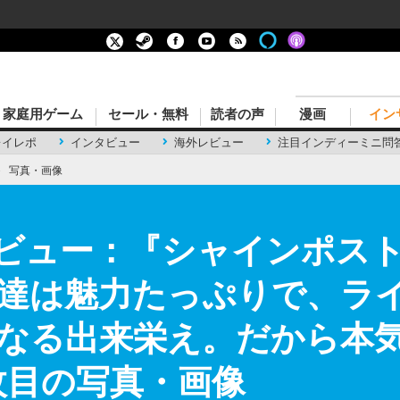
家庭用ゲーム
セール・無料
読者の声
漫画
イン
レイレポ
インタビュー
海外レビュー
注目インディーミニ問
›
写真・画像
kレビュー：『シャインポスト B
達は魅力たっぷりで、ラ
なる出来栄え。だから本気
枚目の写真・画像