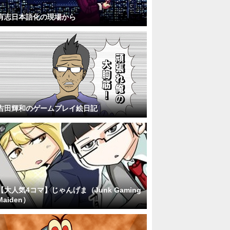
有志日本語化の現場から
吉田輝和のゲームプレイ絵日記
【大人気4コマ】じゃんげま（Junk Gaming
Maiden）