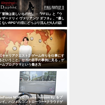
「冒険は楽しいものだ」 ─『FF11』と『ウ
ィザードリィ ヴァリアンツ ダフネ』、"優し
くないRPG"の沼にどっぷり沈んだ4人の話
【キャリアクエスト】ゲーム作りを仕事にす
るということ。セガの若手の事例に見る，ゲ
ームプログラマという働き方
GeForce NOWで『Forza Horizon 6』をプ
レイ。ハンドルコントローラー×クラウドゲ