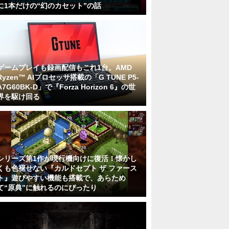
に1本だけの“幻のカセット”の話
ゲームプレイも録画配信もこれ1台。AMD
Ryzen™ AIプロセッサ搭載の「G TUNE P5-
A7G60BK-D」で『Forza Horizon 6』の世
界を駆け回る
シリーズ第1作が現行機向けに復活！懐かし
くも色褪せない『カルドセプト ザ ファース
ト』遊びやすい機能も搭載で、あらため
て“原典”に触れるのにぴったり