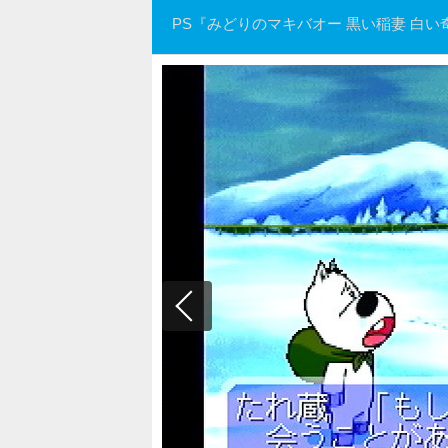
PS『みどりのマキバオー 黒い稲妻 白