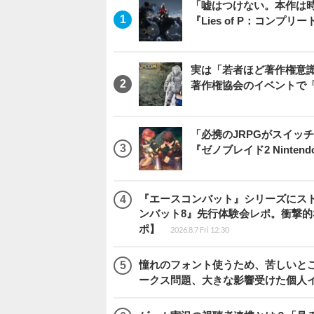
「嘘はつけない。本作は
『Lies of P：コンプリ
実は「若者ほど著作権意
著作権協会のイベントで
「必携のJRPGがスイッ
『ゼノブレイド2 Nintendo S
『エースコンバット』シリーズにス
ンバット8』先行体験会レポ。衝撃
ポ】
2026.8.7 Fri 12:30
憧れのフォント使うため、苦しいとこ
ークス問題、大きな影響受けた個人