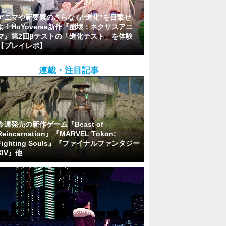
アニマや新要素のさらなる“進化”を目撃せ
よ！HoYoverse新作『崩壊：ネクサスアニ
マ』第2回βテストの「進化テスト」を体験
【プレイレポ】
連載・注目記事
今週発売の新作ゲーム『Beast of
Reincarnation』『MARVEL Tōkon:
Fighting Souls』『ファイナルファンタジー
XIV』他