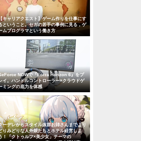
【キャリアクエスト】ゲーム作りを仕事にす
るということ。セガの若手の事例に見る，ゲ
ームプログラマという働き方
GeForce NOWで『Forza Horizon 6』をプ
レイ。ハンドルコントローラー×クラウドゲ
ーミングの底力を体感
クーデレからスタイル抜群お姉さんまでより
どりみどりな人外娘たちとホテル経営しよ
う！「クトゥルフ×美少女」テーマの