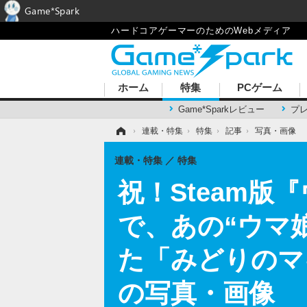
Game*Spark
ハードコアゲーマーのためのWebメディア
ホーム
特集
PCゲーム
Game*Sparkレビュー
プ
ホーム
›
連載・特集
›
特集
›
記事
›
写真・画像
連載・特集
特集
祝！Steam
で、あの“ウマ
た「みどりのマ
の写真・画像