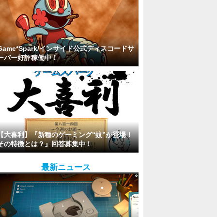
Game*Spark/インサイド公式ディスコードサ
ーバー好評稼働中！
【大喜利】『新種のゲーミング“蚊”が登場！
その特徴とは？』回答募集中！
最新ニュース