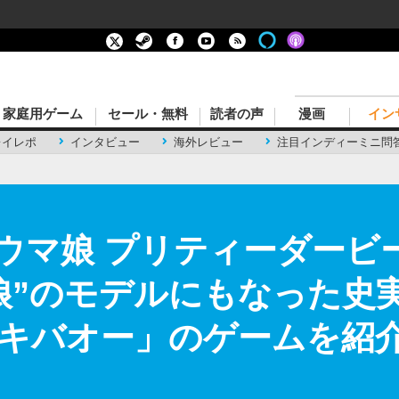
家庭用ゲーム
セール・無料
読者の声
漫画
イン
レイレポ
インタビュー
海外レビュー
注目インディーミニ問
版『ウマ娘 プリティーダー
娘”のモデルにもなった史
キバオー」のゲームを紹介