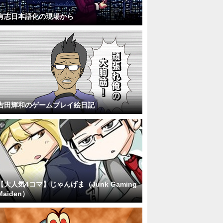
有志日本語化の現場から
吉田輝和のゲームプレイ絵日記
【大人気4コマ】じゃんげま（Junk Gaming
Maiden）