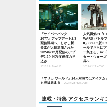
『サイバーパンク
人気再燃の『ST
2077』アップデート2.3
WARS バトル
配信延期へ。しかし新
II』Steam版9
要素が大幅追加された
ールでさらにプ
2024年12月配信のアプ
ー集まる。420
デ2.2と同程度規模の見
ター・ウォーズ
込み
界へ
2025.6.24 Tue 0:10
2025.6.24 Tue 7:00
『マリカ ワールド』24人対戦ではアイテ
も注目集まる
2025.6.23 Mon 17:55
連載・特集 アクセスランキ