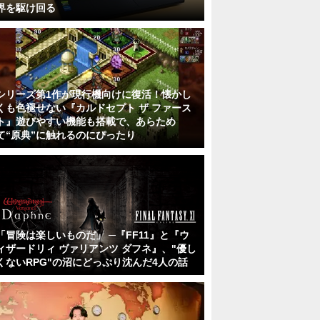
界を駆け回る
シリーズ第1作が現行機向けに復活！懐かし
くも色褪せない『カルドセプト ザ ファース
ト』遊びやすい機能も搭載で、あらため
て“原典”に触れるのにぴったり
「冒険は楽しいものだ」 ─『FF11』と『ウ
ィザードリィ ヴァリアンツ ダフネ』、"優し
くないRPG"の沼にどっぷり沈んだ4人の話