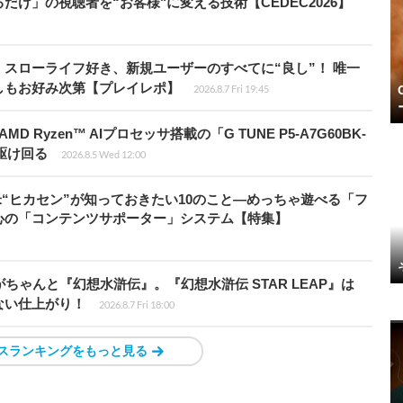
け」の視聴者を“お客様"に変える技術【CEDEC2026】
スローライフ好き、新規ユーザーのすべてに“良し”！ 唯一
しもお好み次第【プレイレポ】
2026.8.7 Fri 19:45
Ryzen™ AIプロセッサ搭載の「G TUNE P5-A7G60BK-
を駆け回る
2026.8.5 Wed 12:00
米“ヒカセン”が知っておきたい10のこと―めっちゃ遊べる「フ
心の「コンテンツサポーター」システム【特集】
ちゃんと『幻想水滸伝』。『幻想水滸伝 STAR LEAP』は
ない仕上がり！
2026.8.7 Fri 18:00
スランキングをもっと見る