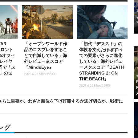
AR
「オープンワールド作
「初代『デススト』の
フロント
品のコスプレをするこ
体験を支えたほぼすべ
0%オフセ
とで自滅している」海
ての要素がさらに進化
レイヤ
外レビュー灰スコア
している」海外レビュ
円で「ス
『MindsEye』
ーメタスコア『DEATH
」の世
STRANDING 2: ON
2025.6.23 Mon 19:00
THE BEACH』
2025.6.23 Mon 21:53
ムさらに重要か。わざと順位を下げ打開するか逃げ切るか、戦術に
ング