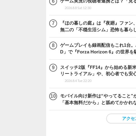
ゲーム実況の視聴者連携とは？「見るだ
2026.8.8 Sat 12:30
『ほの暮しの庭』は『夜廻』ファン、
無二の「不穏生活シム」恐怖も暮ら
ゲームプレイも録画配信もこれ1台。AMD 
D」で『Forza Horizon 6』の世界
スイッチ2版『FF14』から始める新
リートライアル」や、初心者でも安
2026.8.4 Tue 22:20
モバイル向け新作は“やってること”が
「基本無料だから」と舐めてかかれ
アクセ