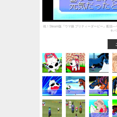
祝！Steam版『ウマ娘 プリティーダービー』配信
キバ