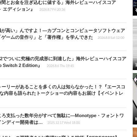
時間とお金を注ぎ込むに値する」海外レビューハイスコア
ート エディション』
2026.8.7 Fri 20:36
識が高い」んですよ！―カプコンとコンピュータソフトウェア
「ゲームの音作り」と「著作権」を学んできた
2026.8.8 Sat 12:00
チ2でついに究極の完成形に到達した」海外レビューハイスコア
witch 2 Edition』
2026.8.6 Thu 19:45
トーリーがあることを多くの人は知らなかった！？『エースコ
的な内容も語られたトークショーの内容もお届け【イベントレ
ろ支払った数年分がすべて無駄に―Monotype・フォントワ
インディー開発者は…
2025.12.17 Wed 18:00