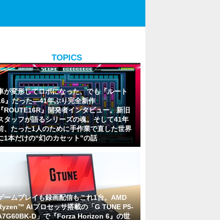
TOPICS
車が変形してロボになった、でも『ルート
16』だった―41年ぶり完全新作
『ROUTE16R』開発者インタビュー。新旧
スタッフが語るシリーズの魂。そして41年
前、たった1人のために手作業で直した世界
に1本だけの“幻のカセット”の話
ゲームプレイも録画配信もこれ1台。AMD
Ryzen™ AIプロセッサ搭載の「G TUNE P5-
A7G60BK-D」で『Forza Horizon 6』の世