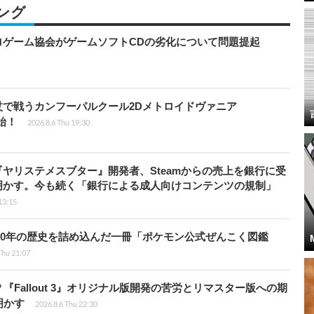
ング
ロゲーム協会がゲームソフトCDの劣化について問題提起
杖で戦うカンフーパルクール2Dメトロイドヴァニア
開始！
2026.8.6 Thu 19:30
ヤリステメスブター』開発者、Steamからの売上を銀行に受
明かす。今も続く「銀行による成人向けコンテンツの規制」
13:15
！30年の歴史を詰め込んだ一冊「ポケモン公式ぜんこく図鑑
Thu 21:07
Fallout 3』オリジナル版開発の苦労とリマスター版への期
明かす
2026.8.6 Thu 22:30