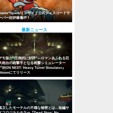
Game*Spark/インサイド公式ディスコードサ
ーバー好評稼働中！
最新ニュース
デモ版が“圧倒的に好評”―ロマンあふれる巨
大砲台の砲撃手となる砲撃シミュレーター
『IRON NEST: Heavy Turret Simulator』
Steamにてリリース
孤立したモーテルの不穏な秘密とは…短編サ
イコロジカルホラー『Dead Stop: No