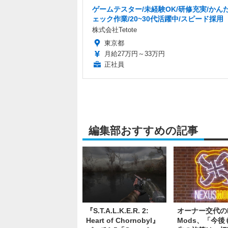
ゲームテスター/未経験OK/研修充実/かん
ェック作業/20~30代活躍中/スピード採用
株式会社Tetote
東京都
月給27万円～33万円
正社員
編集部おすすめの記事
『S.T.A.L.K.E.R. 2:
オーナー交代のN
Heart of Chornobyl』
Mods、「今後