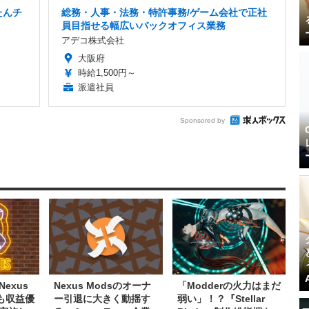
たんチ
総務・人事・法務・特許事務/ゲーム会社で正社
員目指せる幅広いバックオフィス業務
アデコ株式会社
大阪府
時給1,500円～
派遣社員
Sponsored by
exus
Nexus Modsのオーナ
「Modderの火力はまだ
も収益優
ー引退に大きく動揺す
弱い」！？『Stellar