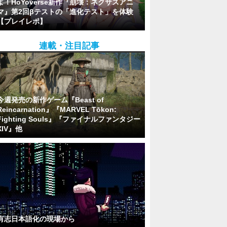
よ！HoYoverse新作『崩壊：ネクサスアニ
マ』第2回βテストの「進化テスト」を体験
【プレイレポ】
連載・注目記事
今週発売の新作ゲーム『Beast of
Reincarnation』『MARVEL Tōkon:
Fighting Souls』『ファイナルファンタジー
XIV』他
有志日本語化の現場から