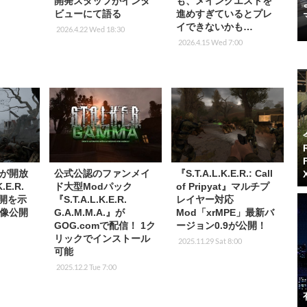
開発スタッフがインタ
も、メインクエストを
ビューにて語る
進めすぎているとプレ
イできないかも…
2026.4.22 Wed 18:30
2026.4.15 Wed 7:00
が開放
公式公認のファンメイ
『S.T.A.L.K.E.R.: Call
.E.R.
ド大型Modパック
of Pripyat』マルチプ
展開を示
『S.T.A.L.K.E.R.
レイヤー対応
像公開
G.A.M.M.A.』が
Mod「xrMPE」最新バ
GOG.comで配信！ 1ク
ージョン0.9が公開！
リックでインストール
2025.11.29 Sat 8:00
可能
2025.12.2 Tue 7:00