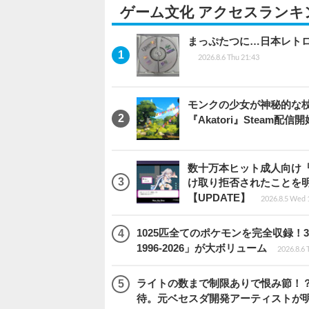
ゲーム文化 アクセスランキ
まっぷたつに…日本レト
2026.8.6 Thu 21:43
モンクの少女が神秘的な
『Akatori』Steam配信
数十万本ヒット成人向け『
け取り拒否されたことを
【UPDATE】
2026.8.5 Wed 
1025匹全てのポケモンを完全収録
1996-2026」が大ボリューム
2026.8.6 
ライトの数まで制限ありで恨み節！？『
待。元ベセスダ開発アーティストが