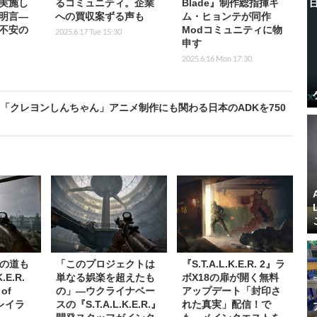
実施し
るコミュニティ。企業
Blade』制作総指揮キ
明言―
への買収案ずる声も
ム・ヒョンテが同作
不安の
Modコミュニティに物
2025.6.17 Tue 15:30
申す
2025.6.16 Mon 17:30
」「クレヨンしんちゃん」アニメ制作にも関わる日本のADKを750
の道も
「このプロジェクトは
『S.T.A.L.K.E.R. 2』ラ
.E.R.
単なる娯楽を超えたも
ボX18の扉が開く無料
of
の」―ウクライナベー
アップデート「封印さ
レイラ
スの『S.T.A.L.K.E.R.』
れた真実」配信！で