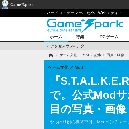
Game*Spark
ハードコアゲーマーのためのWebメディア
ホーム
特集
PCゲーム
アクセスランキング
ホーム
›
ゲーム文化
›
Mod
›
記事
›
写真・画像
ゲーム文化
Mod
『S.T.A.L.K
で。公式Modサ
目の写真・画像
やっぱり例の機関車は、Modベンチマー