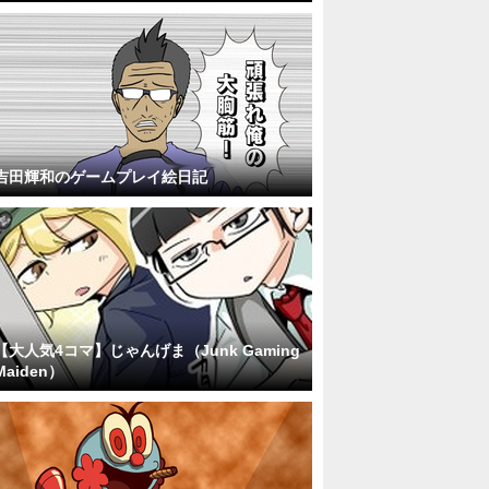
吉田輝和のゲームプレイ絵日記
【大人気4コマ】じゃんげま（Junk Gaming
Maiden）