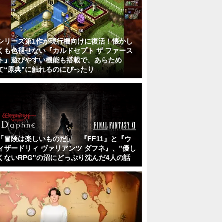
シリーズ第1作が現行機向けに復活！懐かし
くも色褪せない『カルドセプト ザ ファース
ト』遊びやすい機能も搭載で、あらため
て“原典”に触れるのにぴったり
「冒険は楽しいものだ」 ─『FF11』と『ウ
ィザードリィ ヴァリアンツ ダフネ』、"優し
くないRPG"の沼にどっぷり沈んだ4人の話