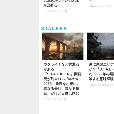
の選択がゾーンの未来
ー！
を形作る
2026.6.12 Fri 6:00
2026.7.28 Tue 6:00
S.T.A.L.K.E.R.
ウクライナなど共通点
遂に原発エリア
がある
か？『S.T.A.L.K
『S.T.A.L.K.E.R.』開発
2』2026年の
元が終末FPS『Metro
唆する意味深映
2039』発表をお祝い。
2026.1.5 Mon 16:14
異なる会社、異なる舞
台、だけど目標は同じ
2026.4.17 Fri 18:00