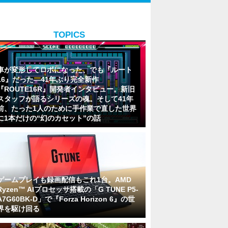
TOPICS
車が変形してロボになった、でも『ルート
16』だった―41年ぶり完全新作
『ROUTE16R』開発者インタビュー。新旧
スタッフが語るシリーズの魂。そして41年
前、たった1人のために手作業で直した世界
に1本だけの“幻のカセット”の話
ゲームプレイも録画配信もこれ1台。AMD
Ryzen™ AIプロセッサ搭載の「G TUNE P5-
A7G60BK-D」で『Forza Horizon 6』の世
界を駆け回る