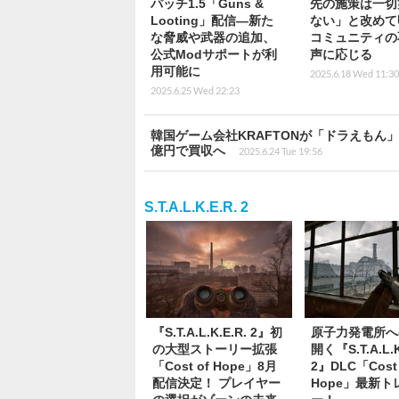
パッチ1.5「Guns &
先の施策は一切
Looting」配信―新た
ない」と改めて
な脅威や武器の追加、
コミュニティの
公式Modサポートが利
声に応じる
用可能に
2025.6.18 Wed 11:30
2025.6.25 Wed 22:23
韓国ゲーム会社KRAFTONが「ドラえもん
億円で買収へ
2025.6.24 Tue 19:56
S.T.A.L.K.E.R. 2
『S.T.A.L.K.E.R. 2』初
原子力発電所へ
の大型ストーリー拡張
開く『S.T.A.L.K
「Cost of Hope」8月
2』DLC「Cost 
配信決定！ プレイヤー
Hope」最新ト