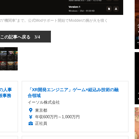
善からあの“機関車”まで。公式Modサポート開始でModderの腕が火を噴く
この記事へ戻る
3/4
の人事
「XR開発エンジニア」ゲーム×組込み技術の融
般事務
合領域
イーソル株式会社
東京都
年収600万円～1,000万円
正社員