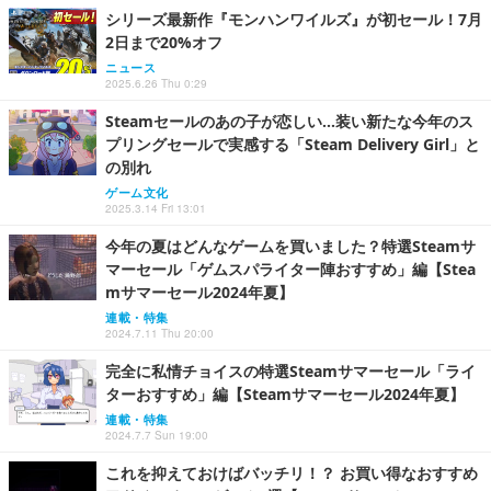
シリーズ最新作『モンハンワイルズ』が初セール！7月
2日まで20%オフ
ニュース
2025.6.26 Thu 0:29
Steamセールのあの子が恋しい…装い新たな今年のス
プリングセールで実感する「Steam Delivery Girl」と
の別れ
ゲーム文化
2025.3.14 Fri 13:01
今年の夏はどんなゲームを買いました？特選Steamサ
マーセール「ゲムスパライター陣おすすめ」編【Stea
mサマーセール2024年夏】
連載・特集
2024.7.11 Thu 20:00
完全に私情チョイスの特選Steamサマーセール「ライ
ターおすすめ」編【Steamサマーセール2024年夏】
連載・特集
2024.7.7 Sun 19:00
これを抑えておけばバッチリ！？ お買い得なおすすめ