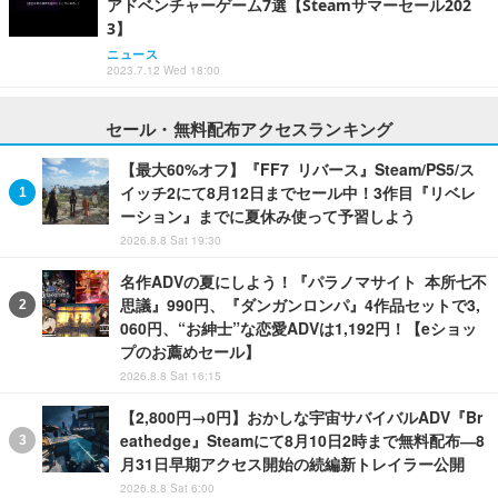
アドベンチャーゲーム7選【Steamサマーセール202
3】
ニュース
2023.7.12 Wed 18:00
セール・無料配布アクセスランキング
【最大60%オフ】『FF7 リバース』Steam/PS5/ス
イッチ2にて8月12日までセール中！3作目『リベレ
ーション』までに夏休み使って予習しよう
2026.8.8 Sat 19:30
名作ADVの夏にしよう！『パラノマサイト 本所七不
思議』990円、『ダンガンロンパ』4作品セットで3,
060円、“お紳士”な恋愛ADVは1,192円！【eショッ
プのお薦めセール】
2026.8.8 Sat 16:15
【2,800円→0円】おかしな宇宙サバイバルADV『Br
eathedge』Steamにて8月10日2時まで無料配布―8
月31日早期アクセス開始の続編新トレイラー公開
2026.8.8 Sat 6:00