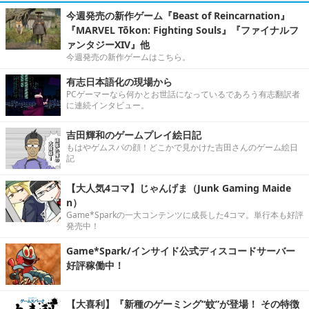
今週発売の新作ゲーム『Beast of Reincarnation』
『MARVEL Tōkon: Fighting Souls』『ファイナルフ
ァンタジーXIV』他
今週発売の新作ゲームはこちら。
有志日本語化の現場から
PCゲーマーなら何かとお世話になっているであろう有志翻訳者
に連続インタビュー。
吉田輝和のゲームプレイ絵日記
もはやゲムスパの顔！どこかで見かけた吉田さんのゲーム絵日
記
【大人気4コマ】じゃんげま（Junk Gaming Maide
n）
Game*Sparkの一大コンテンツに成長した4コマ。単行本も好評
発売中！
Game*Spark/インサイド公式ディスコードサーバー
好評稼働中！
【大喜利】『新種のゲーミング“蚊”が登場！ その特徴