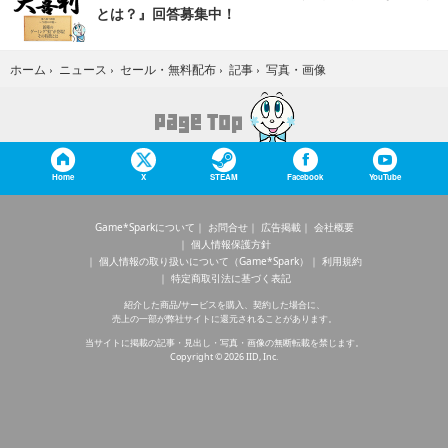
とは？』回答募集中！
写真・画像
ホーム
›
ニュース
›
セール・無料配布
›
記事
›
Home
X
STEAM
Facebook
YouTube
Game*Sparkについて
お問合せ
広告掲載
会社概要
個人情報保護方針
個人情報の取り扱いについて（Game*Spark）
利用規約
特定商取引法に基づく表記
紹介した商品/サービスを購入、契約した場合に、
売上の一部が弊社サイトに還元されることがあります。
当サイトに掲載の記事・見出し・写真・画像の無断転載を禁じます。
Copyright © 2026 IID, Inc.