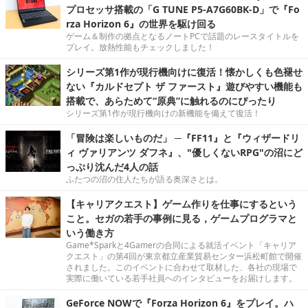
プロセッサ搭載の「G TUNE P5-A7G60BK-D」で『Fo
rza Horizon 6』の世界を駆け回る
ゲーム＆制作の拠点となるノートPCで話題のレースタイトルを
プレイ。放熱性能もチェックしました！
シリーズ第1作が現行機向けに復活！懐かしくも色褪せ
ない『カルドセプト ザ ファースト』遊びやすい機能も
搭載で、あらためて“原典”に触れるのにぴったり
シリーズ第1作が現行機向けの新機能を備えて復活！
「冒険は楽しいものだ」 ─『FF11』と『ウィザードリ
ィ ヴァリアンツ ダフネ』、"優しくないRPG"の沼にど
っぷり沈んだ4人の話
ふたつの沼の住人たちが語る奥深さとは。
【キャリアクエスト】ゲーム作りを仕事にするという
こと。セガの若手の事例に見る，ゲームプログラマと
いう働き方
Game*Sparkと4Gamerの合同による就活イベント「キャリア
クエスト」の第4回が東京都立産業貿易センター浜松町館で開催
されました。このイベントに合わせて取材した、各社の現場で
実際に働いている若手社員へのインタビューをお届けします。
GeForce NOWで『Forza Horizon 6』をプレイ。ハ