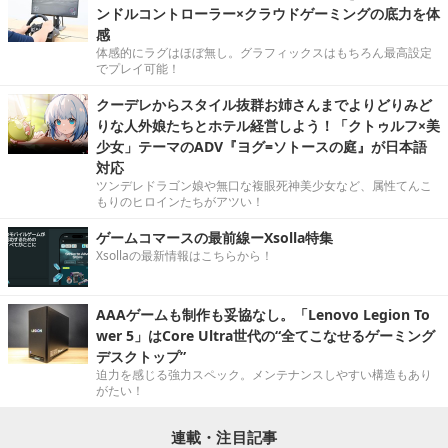
ンドルコントローラー×クラウドゲーミングの底力を体
感
体感的にラグはほぼ無し。グラフィックスはもちろん最高設定
でプレイ可能！
クーデレからスタイル抜群お姉さんまでよりどりみど
りな人外娘たちとホテル経営しよう！「クトゥルフ×美
少女」テーマのADV『ヨグ=ソトースの庭』が日本語
対応
ツンデレドラゴン娘や無口な複眼死神美少女など、属性てんこ
もりのヒロインたちがアツい！
ゲームコマースの最前線ーXsolla特集
Xsollaの最新情報はこちらから！
AAAゲームも制作も妥協なし。「Lenovo Legion To
wer 5」はCore Ultra世代の“全てこなせるゲーミング
デスクトップ”
迫力を感じる強力スペック。メンテナンスしやすい構造もあり
がたい！
連載・注目記事