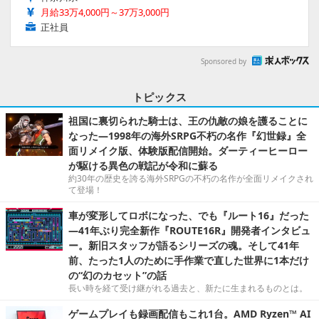
月給33万4,000円～37万3,000円
正社員
Sponsored by
トピックス
祖国に裏切られた騎士は、王の仇敵の娘を護ることに
なった―1998年の海外SRPG不朽の名作『幻世録』全
面リメイク版、体験版配信開始。ダーティーヒーロー
が駆ける異色の戦記が令和に蘇る
約30年の歴史を誇る海外SRPGの不朽の名作が全面リメイクされ
て登場！
車が変形してロボになった、でも『ルート16』だった
―41年ぶり完全新作『ROUTE16R』開発者インタビュ
ー。新旧スタッフが語るシリーズの魂。そして41年
前、たった1人のために手作業で直した世界に1本だけ
の“幻のカセット”の話
長い時を経て受け継がれる過去と、新たに生まれるものとは。
ゲームプレイも録画配信もこれ1台。AMD Ryzen™ AI