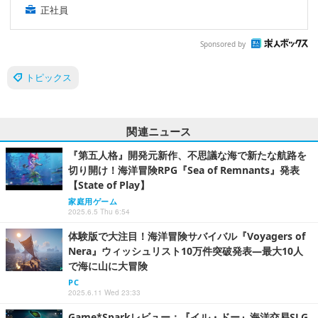
正社員
Sponsored by
トピックス
関連ニュース
『第五人格』開発元新作、不思議な海で新たな航路を
切り開け！海洋冒険RPG『Sea of Remnants』発表
【State of Play】
家庭用ゲーム
2025.6.5 Thu 6:54
体験版で大注目！海洋冒険サバイバル『Voyagers of
Nera』ウィッシュリスト10万件突破発表―最大10人
で海に山に大冒険
PC
2025.6.11 Wed 23:33
Game*Sparkレビュー：『イル・ドー』海洋交易SLG