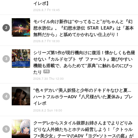
イレポ】
2026.8.7 Fri 19:45
モバイル向け新作は“やってること”がちゃんと『幻
想水滸伝』。『幻想水滸伝 STAR LEAP』は「基本
無料だから」と舐めてかかれない仕上がり！
2026.8.7 Fri 18:00
シリーズ第1作が現行機向けに復活！懐かしくも色褪
せない『カルドセプト ザ ファースト』遊びやすい
機能も搭載で、あらためて“原典”に触れるのにぴっ
たり
PR
2026.7.30 Thu 12:00
“色々デカい”美人妖怪と少年のドキドキなひと夏…
ハートフルホラーADV『八尺様がいた夏休み』プレ
イレポ
2026.8.2 Sun 19:00
クーデレからスタイル抜群お姉さんまでよりどりみ
どりな人外娘たちとホテル経営しよう！「クトゥル
フ×美少女」テーマのADV『ヨグ=ソトースの庭』が