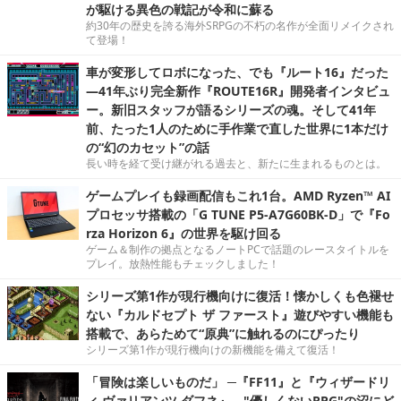
が駆ける異色の戦記が令和に蘇る
約30年の歴史を誇る海外SRPGの不朽の名作が全面リメイクされ
て登場！
車が変形してロボになった、でも『ルート16』だった
―41年ぶり完全新作『ROUTE16R』開発者インタビュ
ー。新旧スタッフが語るシリーズの魂。そして41年
前、たった1人のために手作業で直した世界に1本だけ
の“幻のカセット”の話
長い時を経て受け継がれる過去と、新たに生まれるものとは。
ゲームプレイも録画配信もこれ1台。AMD Ryzen™ AI
プロセッサ搭載の「G TUNE P5-A7G60BK-D」で『Fo
rza Horizon 6』の世界を駆け回る
ゲーム＆制作の拠点となるノートPCで話題のレースタイトルを
プレイ。放熱性能もチェックしました！
シリーズ第1作が現行機向けに復活！懐かしくも色褪せ
ない『カルドセプト ザ ファースト』遊びやすい機能も
搭載で、あらためて“原典”に触れるのにぴったり
シリーズ第1作が現行機向けの新機能を備えて復活！
「冒険は楽しいものだ」 ─『FF11』と『ウィザードリ
ィ ヴァリアンツ ダフネ』、"優しくないRPG"の沼にど