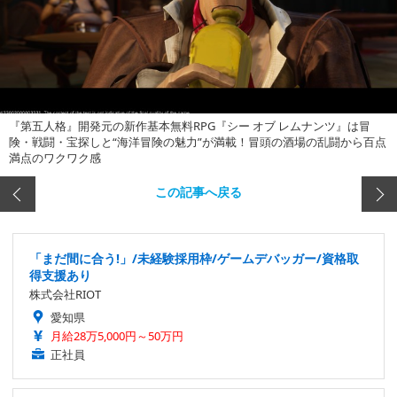
『第五人格』開発元の新作基本無料RPG『シー オブ レムナンツ』は冒
険・戦闘・宝探しと“海洋冒険の魅力”が満載！冒頭の酒場の乱闘から百点
満点のワクワク感
この記事へ戻る
「まだ間に合う!」/未経験採用枠/ゲームデバッガー/資格取
得支援あり
株式会社RIOT
愛知県
月給28万5,000円～50万円
正社員