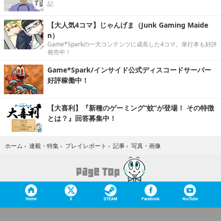
記
【大人気4コマ】じゃんげま（Junk Gaming Maide
n）
Game*Sparkの一大コンテンツに成長した4コマ。単行本も好評
発売中！
Game*Spark/インサイド公式ディスコードサーバー
好評稼働中！
【大喜利】『新種のゲーミング“蚊”が登場！ その特徴
とは？』回答募集中！
写真・画像
ホーム
›
連載・特集
›
プレイレポート
›
記事
›
Home
X
STEAM
Facebook
YouTube