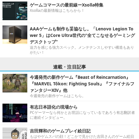
ゲームコマースの最前線ーXsolla特集
Xsollaの最新情報はこちらから！
AAAゲームも制作も妥協なし。「Lenovo Legion To
wer 5」はCore Ultra世代の“全てこなせるゲーミング
デスクトップ”
迫力を感じる強力スペック。メンテナンスしやすい構造もあり
がたい！
連載・注目記事
今週発売の新作ゲーム『Beast of Reincarnation』
『MARVEL Tōkon: Fighting Souls』『ファイナルフ
ァンタジーXIV』他
今週発売の新作ゲームはこちら。
有志日本語化の現場から
PCゲーマーなら何かとお世話になっているであろう有志翻訳者
に連続インタビュー。
吉田輝和のゲームプレイ絵日記
もはやゲムスパの顔！どこかで見かけた吉田さんのゲーム絵日