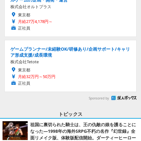
株式会社オルトプラス
東京都
月給27万4,178円～
正社員
ゲームプランナー/未経験OK/研修あり/企画サポート/キャリ
ア形成支援/成長環境
株式会社Tetote
東京都
月給32万円～50万円
正社員
Sponsored by
トピックス
祖国に裏切られた騎士は、王の仇敵の娘を護ることに
なった―1998年の海外SRPG不朽の名作『幻世録』全
面リメイク版、体験版配信開始。ダーティーヒーロー