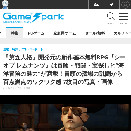
search
menu
グ
特集
PCゲーム
家庭用ゲーム
セール/無料
カルチャ
連載・特集
プレイレポート
『第五人格』開発元の新作基本無料RPG『シー
オブ レムナンツ』は冒険・戦闘・宝探しと“海
洋冒険の魅力”が満載！冒頭の酒場の乱闘から
百点満点のワクワク感 7枚目の写真・画像
2025.6.27 Fri 11:00