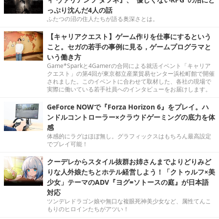
っぷり沈んだ4人の話
ふたつの沼の住人たちが語る奥深さとは。
【キャリアクエスト】ゲーム作りを仕事にするという
こと。セガの若手の事例に見る，ゲームプログラマと
いう働き方
Game*Sparkと4Gamerの合同による就活イベント「キャリア
クエスト」の第4回が東京都立産業貿易センター浜松町館で開催
されました。このイベントに合わせて取材した、各社の現場で
実際に働いている若手社員へのインタビューをお届けします。
GeForce NOWで『Forza Horizon 6』をプレイ。ハ
ンドルコントローラー×クラウドゲーミングの底力を体
感
体感的にラグはほぼ無し。グラフィックスはもちろん最高設定
でプレイ可能！
クーデレからスタイル抜群お姉さんまでよりどりみど
りな人外娘たちとホテル経営しよう！「クトゥルフ×美
少女」テーマのADV『ヨグ=ソトースの庭』が日本語
対応
ツンデレドラゴン娘や無口な複眼死神美少女など、属性てんこ
もりのヒロインたちがアツい！