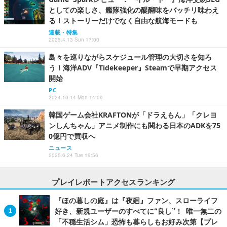
としての楽しさ、艦隊強化の醍醐味をバッチリ味わえ
る！ストーリーだけでなく自由な航海モードも
連載・特集
2025.4.13 Sun 17:00
島々を巡りながらスケジュール管理の大切さを知ろ
う！海洋ADV『Tidekeeper』Steamで早期アクセス
開始
PC
2024.10.14 Mon 14:06
韓国ゲーム会社KRAFTONが「ドラえもん」「クレヨ
ンしんちゃん」アニメ制作にも関わる日本のADKを75
0億円で買収へ
ニュース
2025.6.24 Tue 19:56
プレイレポートアクセスランキング
『ほの暮しの庭』は『夜廻』ファン、スローライフ
好き、新規ユーザーのすべてに“良し”！ 唯一無二の
「不穏生活シム」恐怖も暮らしもお好み次第【プレ