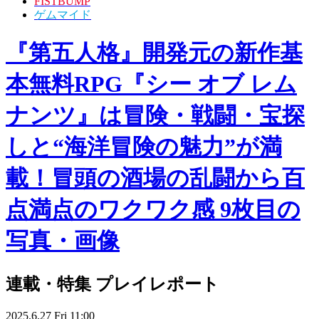
FISTBUMP
ゲムマイド
『第五人格』開発元の新作基
本無料RPG『シー オブ レム
ナンツ』は冒険・戦闘・宝探
しと“海洋冒険の魅力”が満
載！冒頭の酒場の乱闘から百
点満点のワクワク感 9枚目の
写真・画像
連載・特集
プレイレポート
2025.6.27 Fri 11:00