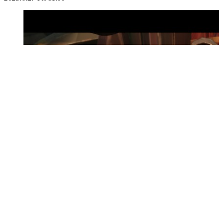
『第五人格』開発元の新作基本無料RPG『シー
オブ レムナンツ』は冒険・戦闘・宝探しと“海洋