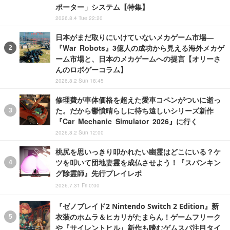
ポーター」システム【特集】
2026.8.4 Tue 22:20
日本がまだ取りにいけていないメカゲーム市場―
『War Robots』3億人の成功から見える海外メカゲ
ーム市場と、日本のメカゲームへの提言【オリーさ
んのロボゲーコラム】
2026.8.2 Sun 18:45
修理費が車体価格を超えた愛車コペンがついに逝っ
た。だから鬱憤晴らしに待ち遠しいシリーズ新作
『Car Mechanic Simulator 2026』に行く
2026.8.2 Sun 12:00
桃尻を思いっきり叩かれたい幽霊はどこにいる？ケ
ツを叩いて団地妻霊を成仏させよう！『スパンキン
グ除霊師』先行プレイレポ
2026.7.31 Fri 0:00
『ゼノブレイド2 Nintendo Switch 2 Edition』新
衣装のホムラ＆ヒカリがたまらん！ゲームフリーク
や『サイレントヒル』新作も嗜むゲムスパ注目タイ