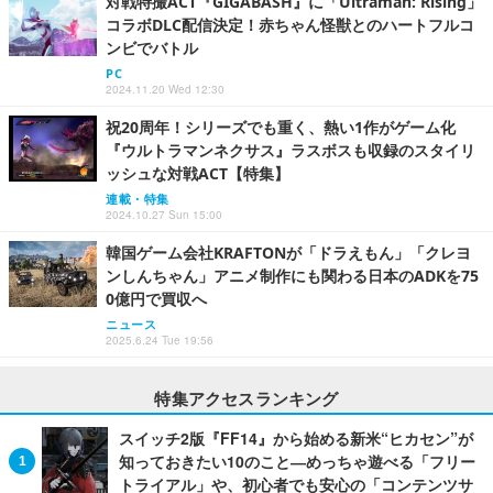
対戦特撮ACT『GIGABASH』に「Ultraman: Rising」
コラボDLC配信決定！赤ちゃん怪獣とのハートフルコ
ンビでバトル
PC
2024.11.20 Wed 12:30
祝20周年！シリーズでも重く、熱い1作がゲーム化
『ウルトラマンネクサス』ラスボスも収録のスタイリ
ッシュな対戦ACT【特集】
連載・特集
2024.10.27 Sun 15:00
韓国ゲーム会社KRAFTONが「ドラえもん」「クレヨ
ンしんちゃん」アニメ制作にも関わる日本のADKを75
0億円で買収へ
ニュース
2025.6.24 Tue 19:56
特集アクセスランキング
スイッチ2版『FF14』から始める新米“ヒカセン”が
知っておきたい10のこと―めっちゃ遊べる「フリー
トライアル」や、初心者でも安心の「コンテンツサ