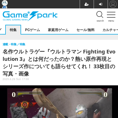
search
menu
グ
特集
PCゲーム
家庭用ゲーム
セール/無料
カルチャ
連載・特集
特集
名作ウルトラゲー『ウルトラマン Fighting Evo
lution 3』とは何だったのか？熱い原作再現と
シリーズ作についても語らせてくれ！ 33枚目の
写真・画像
2025.6.29 Sun 17:00