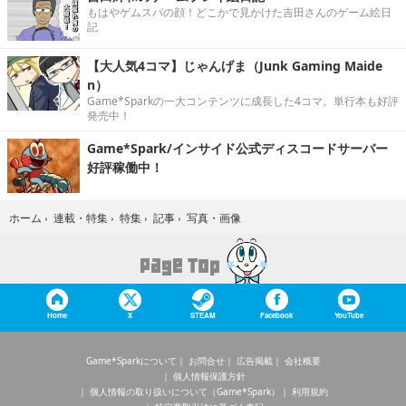
もはやゲムスパの顔！どこかで見かけた吉田さんのゲーム絵日
記
【大人気4コマ】じゃんげま（Junk Gaming Maide
n）
Game*Sparkの一大コンテンツに成長した4コマ。単行本も好評
発売中！
Game*Spark/インサイド公式ディスコードサーバー
好評稼働中！
写真・画像
ホーム
›
連載・特集
›
特集
›
記事
›
Home
X
STEAM
Facebook
YouTube
Game*Sparkについて
お問合せ
広告掲載
会社概要
個人情報保護方針
個人情報の取り扱いについて（Game*Spark）
利用規約