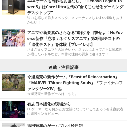
AAAゲームも制作も妥協なし。「Lenovo Legion To
wer 5」はCore Ultra世代の“全てこなせるゲーミング
デスクトップ”
迫力を感じる強力スペック。メンテナンスしやすい構造もあり
がたい！
アニマや新要素のさらなる“進化”を目撃せよ！HoYov
erse新作『崩壊：ネクサスアニマ』第2回βテストの
「進化テスト」を体験【プレイレポ】
さまざまなアニマとの出会いや、スキルによってさらに戦略性
が増したバトルなど、本作の注目の要素に迫ります！
連載・注目記事
今週発売の新作ゲーム『Beast of Reincarnation』
『MARVEL Tōkon: Fighting Souls』『ファイナルフ
ァンタジーXIV』他
今週発売の新作ゲームはこちら。
有志日本語化の現場から
PCゲーマーなら何かとお世話になっているであろう有志翻訳者
に連続インタビュー。
吉田輝和のゲームプレイ絵日記