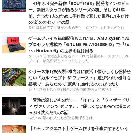
―41年ぶり完全新作『ROUTE16R』開発者インタビュ
ー。新旧スタッフが語るシリーズの魂。そして41年
前、たった1人のために手作業で直した世界に1本だけ
の“幻のカセット”の話
長い時を経て受け継がれる過去と、新たに生まれるものとは。
ゲームプレイも録画配信もこれ1台。AMD Ryzen™ AI
プロセッサ搭載の「G TUNE P5-A7G60BK-D」で『Fo
rza Horizon 6』の世界を駆け回る
ゲーム＆制作の拠点となるノートPCで話題のレースタイトルを
プレイ。放熱性能もチェックしました！
シリーズ第1作が現行機向けに復活！懐かしくも色褪せ
ない『カルドセプト ザ ファースト』遊びやすい機能も
搭載で、あらためて“原典”に触れるのにぴったり
シリーズ第1作が現行機向けの新機能を備えて復活！
「冒険は楽しいものだ」 ─『FF11』と『ウィザードリ
ィ ヴァリアンツ ダフネ』、"優しくないRPG"の沼にど
っぷり沈んだ4人の話
ふたつの沼の住人たちが語る奥深さとは。
【キャリアクエスト】ゲーム作りを仕事にするという