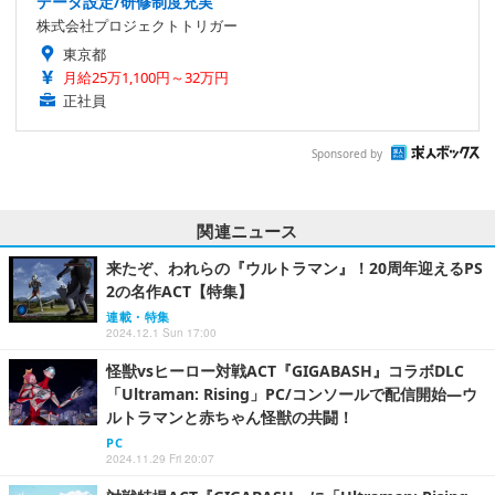
データ設定/研修制度充実
株式会社プロジェクトトリガー
東京都
月給25万1,100円～32万円
正社員
Sponsored by
関連ニュース
来たぞ、われらの『ウルトラマン』！20周年迎えるPS
2の名作ACT【特集】
連載・特集
2024.12.1 Sun 17:00
怪獣vsヒーロー対戦ACT『GIGABASH』コラボDLC
「Ultraman: Rising」PC/コンソールで配信開始―ウ
ルトラマンと赤ちゃん怪獣の共闘！
PC
2024.11.29 Fri 20:07