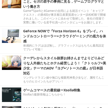
こと。セガの若手の事例に見る，ゲームプログラマと
いう働き方
Game*Sparkと4Gamerの合同による就活イベント「キャリア
クエスト」の第4回が東京都立産業貿易センター浜松町館で開催
されました。このイベントに合わせて取材した、各社の現場で
実際に働いている若手社員へのインタビューをお届けします。
GeForce NOWで『Forza Horizon 6』をプレイ。ハ
ンドルコントローラー×クラウドゲーミングの底力を体
感
体感的にラグはほぼ無し。グラフィックスはもちろん最高設定
でプレイ可能！
クーデレからスタイル抜群お姉さんまでよりどりみど
りな人外娘たちとホテル経営しよう！「クトゥルフ×美
少女」テーマのADV『ヨグ=ソトースの庭』が日本語
対応
ツンデレドラゴン娘や無口な複眼死神美少女など、属性てんこ
もりのヒロインたちがアツい！
ゲームコマースの最前線ーXsolla特集
Xsollaの最新情報はこちらから！