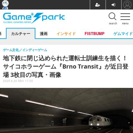
search
menu
料
カルチャー
漫画
インサイド
FISTBUMP
ゲムマイド
ゲーム文化
インディーゲーム
地下鉄に閉じ込められた運転士訓練生を描く！
サイコホラーゲーム『Brno Transit』が近日登
場 3枚目の写真・画像
2025.6.30 Mon 17:30