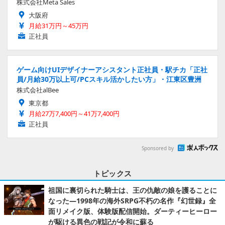
株式会社Meta Sales
大阪府
月給31万円～45万円
正社員
ゲーム向けUIデザイナーアシスタント正社員・駅チカ「正社
員/月給30万以上可/PCスキル活かしたい方」・江東区豊洲
株式会社alBee
東京都
月給27万7,400円～41万7,400円
正社員
Sponsored by
トピックス
祖国に裏切られた騎士は、王の仇敵の娘を護ることに
なった―1998年の海外SRPG不朽の名作『幻世録』全
面リメイク版、体験版配信開始。ダーティーヒーロー
が駆ける異色の戦記が令和に蘇る