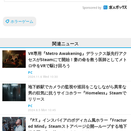
Sponsored by
ホラーゲーム
関連ニュース
VR専用『Metro Awakening』デラックス版先行アク
セスがSteamにて開始！妻の命を救う医師としてメト
ロ中をVRで駆け回ろう
PC
2024.11.6 Wed 10:30
地下鉄駅でカメラの監視や巡回をこなしながら異常な
男の狂気に抗うサイコホラー『Homeless』Steamで
リリース
PC
2024.8.5 Mon 10:45
『P.T.』インスパイアのボディカム風ホラー『Fractur
ed Mind』Steamストアページ公開―ループする地下