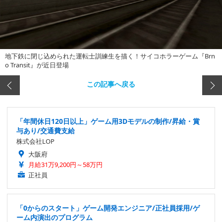
地下鉄に閉じ込められた運転士訓練生を描く！サイコホラーゲーム『Brn
o Transit』が近日登場
この記事へ戻る
「年間休日120日以上」ゲーム用3Dモデルの制作/昇給・賞
与あり/交通費支給
株式会社LOP
大阪府
月給31万9,200円～58万円
正社員
「0からのスタート」ゲーム開発エンジニア/正社員採用/ゲ
ーム内演出のプログラム