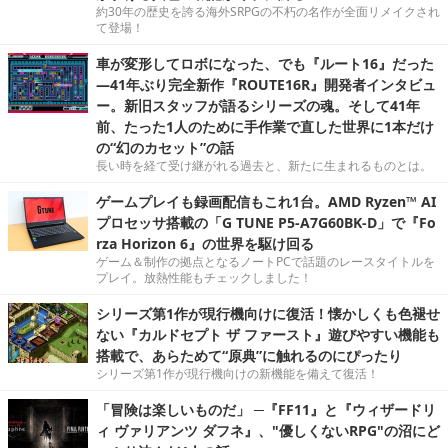
約30年の歴史を誇る海外SRPGの不朽の名作が全面リメイクされ
て登場！
車が変形してロボになった、でも『ルート16』だった
―41年ぶり完全新作『ROUTE16R』開発者インタビュ
ー。新旧スタッフが語るシリーズの魂。そして41年
前、たった1人のために手作業で直した世界に1本だけ
の“幻のカセット”の話
長い時を経て受け継がれる過去と、新たに生まれるものとは。
ゲームプレイも録画配信もこれ1台。AMD Ryzen™ AI
プロセッサ搭載の「G TUNE P5-A7G60BK-D」で『Fo
rza Horizon 6』の世界を駆け回る
ゲーム＆制作の拠点となるノートPCで話題のレースタイトルを
プレイ。放熱性能もチェックしました！
シリーズ第1作が現行機向けに復活！懐かしくも色褪せ
ない『カルドセプト ザ ファースト』遊びやすい機能も
搭載で、あらためて“原典”に触れるのにぴったり
シリーズ第1作が現行機向けの新機能を備えて復活！
「冒険は楽しいものだ」 ─『FF11』と『ウィザードリ
ィ ヴァリアンツ ダフネ』、"優しくないRPG"の沼にど