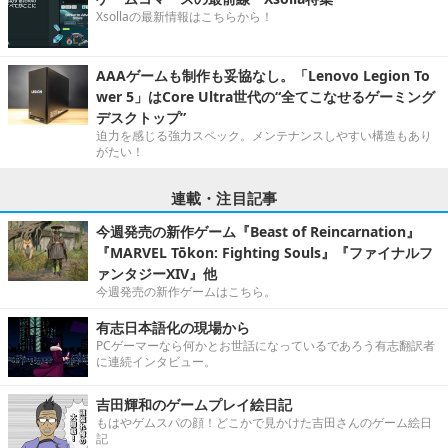
Xsollaの最新情報はこちらから！
AAAゲームも制作も妥協なし。「Lenovo Legion To
wer 5」はCore Ultra世代の“全てこなせるゲーミング
デスクトップ”
迫力を感じる強力スペック。メンテナンスしやすい構造もあり
がたい！
連載・注目記事
今週発売の新作ゲーム『Beast of Reincarnation』
『MARVEL Tōkon: Fighting Souls』『ファイナルフ
ァンタジーXIV』他
今週発売の新作ゲームはこちら。
有志日本語化の現場から
PCゲーマーなら何かとお世話になっているであろう有志翻訳者
に連続インタビュー。
吉田輝和のゲームプレイ絵日記
もはやゲムスパの顔！どこかで見かけた吉田さんのゲーム絵日
記