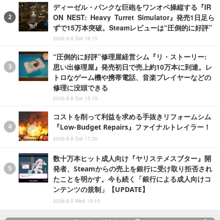
ディーゼル・パンクな巨砲をワンオペ操縦する『IR
ON NEST: Heavy Turret Simulator』発売1日足ら
ずで15万本突破。Steamレビューは“圧倒的に好評”
2026.8.8 Sat 18:15
“圧倒的に好評”修理屋経営シム『リ・ストーリー:
思い出修理屋』発売初日で売上約10万本に到達。レ
トロなゲーム機や携帯電話、音楽プレイヤーなどの
修理に没頭できる
2026.8.8 Sat 15:15
コストを削って利益を求める手抜きリフォームシム
『Low-Budget Repairs』ファイナルトレイラー！
2026.8.8 Sat 17:30
数十万本ヒット成人向け『ヤリステメスブター』開
発者、Steamからの売上を銀行に受け取り拒否され
たことを明かす。今も続く「銀行による成人向けコ
ンテンツの規制」【UPDATE】
2026.8.5 Wed 13:15