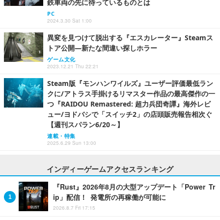
鉄車両の先に待っているものとは
PC
2024.3.30 Sat 1:00
異変を見つけて脱出する『エスカレーター』Steamス
トア公開―新たな間違い探しホラー
ゲーム文化
2023.12.21 Thu 22:21
Steam版『モンハンワイルズ』ユーザー評価最低ラン
クに/アトラス手掛けるリマスター作品の最高傑作の一
つ『RAIDOU Remastered: 超力兵団奇譚』海外レビ
ュー/ヨドバシで「スイッチ2」の店頭販売報告相次ぐ
【週刊スパラン6/20～】
連載・特集
2025.6.29 Sun 13:00
インディーゲームアクセスランキング
『Rust』2026年8月の大型アップデート「Power Tr
ip」配信！ 発電所の再稼働が可能に
2026.8.7 Fri 17:15