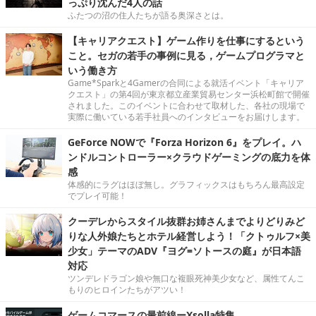
っぷり沈んだ4人の話
ふたつの沼の住人たちが語る奥深さとは。
【キャリアクエスト】ゲーム作りを仕事にするという
こと。セガの若手の事例に見る，ゲームプログラマと
いう働き方
Game*Sparkと4Gamerの合同による就活イベント「キャリア
クエスト」の第4回が東京都立産業貿易センター浜松町館で開催
されました。このイベントに合わせて取材した、各社の現場で
実際に働いている若手社員へのインタビューをお届けします。
GeForce NOWで『Forza Horizon 6』をプレイ。ハ
ンドルコントローラー×クラウドゲーミングの底力を体
感
体感的にラグはほぼ無し。グラフィックスはもちろん最高設定
でプレイ可能！
クーデレからスタイル抜群お姉さんまでよりどりみど
りな人外娘たちとホテル経営しよう！「クトゥルフ×美
少女」テーマのADV『ヨグ=ソトースの庭』が日本語
対応
ツンデレドラゴン娘や無口な複眼死神美少女など、属性てんこ
もりのヒロインたちがアツい！
ゲームコマースの最前線ーXsolla特集