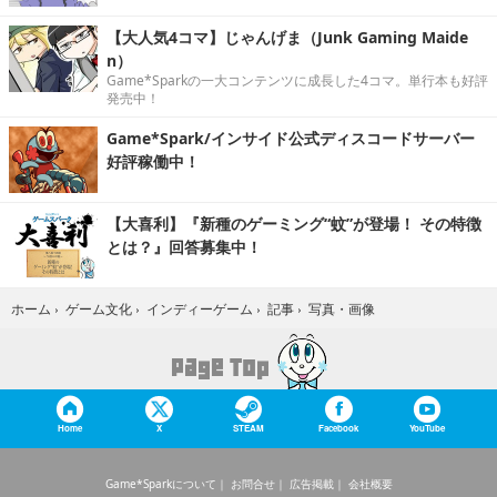
【大人気4コマ】じゃんげま（Junk Gaming Maide
n）
Game*Sparkの一大コンテンツに成長した4コマ。単行本も好評
発売中！
Game*Spark/インサイド公式ディスコードサーバー
好評稼働中！
【大喜利】『新種のゲーミング“蚊”が登場！ その特徴
とは？』回答募集中！
写真・画像
ホーム
›
ゲーム文化
›
インディーゲーム
›
記事
›
Home
X
STEAM
Facebook
YouTube
Game*Sparkについて
お問合せ
広告掲載
会社概要