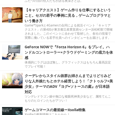
ふたつの沼の住人たちが語る奥深さとは。
【キャリアクエスト】ゲーム作りを仕事にするという
こと。セガの若手の事例に見る，ゲームプログラマと
いう働き方
Game*Sparkと4Gamerの合同による就活イベント「キャリア
クエスト」の第4回が東京都立産業貿易センター浜松町館で開催
されました。このイベントに合わせて取材した、各社の現場で
実際に働いている若手社員へのインタビューをお届けします。
GeForce NOWで『Forza Horizon 6』をプレイ。ハ
ンドルコントローラー×クラウドゲーミングの底力を体
感
体感的にラグはほぼ無し。グラフィックスはもちろん最高設定
でプレイ可能！
クーデレからスタイル抜群お姉さんまでよりどりみど
りな人外娘たちとホテル経営しよう！「クトゥルフ×美
少女」テーマのADV『ヨグ=ソトースの庭』が日本語
対応
ツンデレドラゴン娘や無口な複眼死神美少女など、属性てんこ
もりのヒロインたちがアツい！
ゲームコマースの最前線ーXsolla特集
Xsollaの最新情報はこちらから！