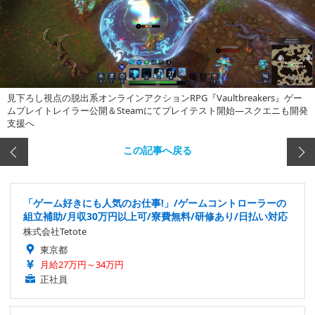
見下ろし視点の脱出系オンラインアクションRPG『Vaultbreakers』ゲー
ムプレイトレイラー公開＆Steamにてプレイテスト開始―スクエニも開発
支援へ
この記事へ戻る
「ゲーム好きにも人気のお仕事!」/ゲームコントローラーの
組立補助/月収30万円以上可/寮費無料/研修あり/日払い対応
株式会社Tetote
東京都
月給27万円～34万円
正社員