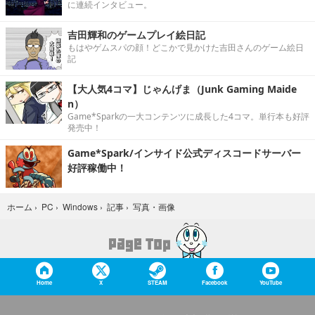
に連続インタビュー。
吉田輝和のゲームプレイ絵日記
もはやゲムスパの顔！どこかで見かけた吉田さんのゲーム絵日
記
【大人気4コマ】じゃんげま（Junk Gaming Maide
n）
Game*Sparkの一大コンテンツに成長した4コマ。単行本も好評
発売中！
Game*Spark/インサイド公式ディスコードサーバー
好評稼働中！
写真・画像
ホーム
›
PC
›
Windows
›
記事
›
Home
X
STEAM
Facebook
YouTube