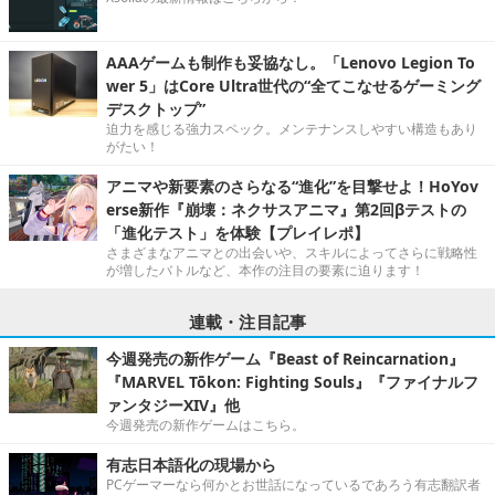
AAAゲームも制作も妥協なし。「Lenovo Legion To
wer 5」はCore Ultra世代の“全てこなせるゲーミング
デスクトップ”
迫力を感じる強力スペック。メンテナンスしやすい構造もあり
がたい！
アニマや新要素のさらなる“進化”を目撃せよ！HoYov
erse新作『崩壊：ネクサスアニマ』第2回βテストの
「進化テスト」を体験【プレイレポ】
さまざまなアニマとの出会いや、スキルによってさらに戦略性
が増したバトルなど、本作の注目の要素に迫ります！
連載・注目記事
今週発売の新作ゲーム『Beast of Reincarnation』
『MARVEL Tōkon: Fighting Souls』『ファイナルフ
ァンタジーXIV』他
今週発売の新作ゲームはこちら。
有志日本語化の現場から
PCゲーマーなら何かとお世話になっているであろう有志翻訳者