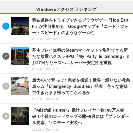
Windowsアクセスランキング
実在道路をドライブできるブラウザゲー『Hop.Eart
h』が注目集める―Googleマップ＋『ニード・フォ
ー・スピード』のようなゲーム性
2026.8.5 Wed 13:50
基本プレイ無料のSteamマーケットで取引できる新
たな放置ハクスラRPG『My Party Is Grinding』8
月27日リリースへ―サーバー安定性を重視
2026.8.5 Wed 17:15
最大4人で荒っぽく患者を搬送！世界一頼りない救急
車シム『Emergency Buddies』発表―色々な意味
で生きたまま帰ってこられるか
2026.8.6 Thu 10:00
『Mistfall Hunter』累計プレイヤー数100万人突
破！今後のロードマップ公開─9月には「ブランダー
ル要塞」ソロモード実装へ
2026.8.6 Thu 11:00