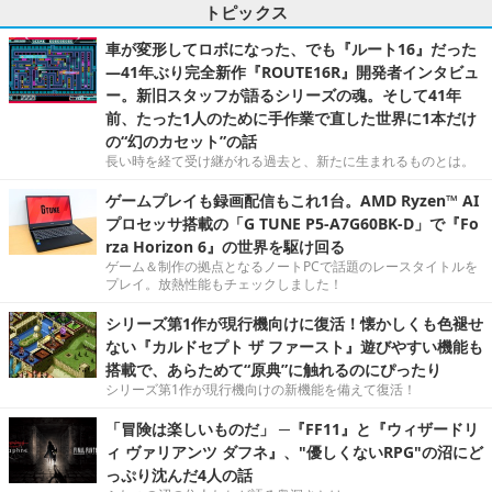
トピックス
車が変形してロボになった、でも『ルート16』だった
―41年ぶり完全新作『ROUTE16R』開発者インタビュ
ー。新旧スタッフが語るシリーズの魂。そして41年
前、たった1人のために手作業で直した世界に1本だけ
の“幻のカセット”の話
長い時を経て受け継がれる過去と、新たに生まれるものとは。
ゲームプレイも録画配信もこれ1台。AMD Ryzen™ AI
プロセッサ搭載の「G TUNE P5-A7G60BK-D」で『Fo
rza Horizon 6』の世界を駆け回る
ゲーム＆制作の拠点となるノートPCで話題のレースタイトルを
プレイ。放熱性能もチェックしました！
シリーズ第1作が現行機向けに復活！懐かしくも色褪せ
ない『カルドセプト ザ ファースト』遊びやすい機能も
搭載で、あらためて“原典”に触れるのにぴったり
シリーズ第1作が現行機向けの新機能を備えて復活！
「冒険は楽しいものだ」 ─『FF11』と『ウィザードリ
ィ ヴァリアンツ ダフネ』、"優しくないRPG"の沼にど
っぷり沈んだ4人の話