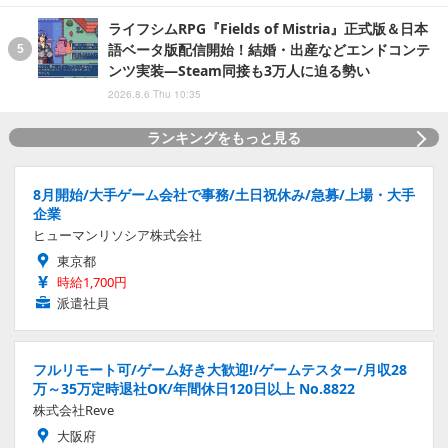
ライフシムRPG『Fields of Mistria』正式版＆日本
語ベータ版配信開始！結婚・出産などエンドコンテ
ンツ実装―Steam同接も3万人に迫る勢い
2026.8.6 Thu 10:35
ランキングをもっと見る
8月開始/大手ゲーム会社で事務/土日祝休み/急募/上場・大手
企業
ヒューマンリソシア株式会社
東京都
時給1,700円
派遣社員
フルリモート可/ゲーム好き大歓迎!/ゲームテスター/月収28
万～35万定時退社OK/年間休日120日以上 No.8822
株式会社Reve
大阪府