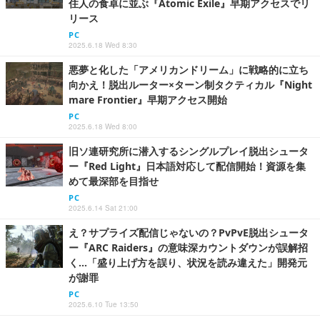
住人の食卓に並ぶ『Atomic Exile』早期アクセスでリ
リース
PC
2025.6.18 Wed 8:30
悪夢と化した「アメリカンドリーム」に戦略的に立ち
向かえ！脱出ルーター×ターン制タクティカル『Night
mare Frontier』早期アクセス開始
PC
2025.6.18 Wed 8:00
旧ソ連研究所に潜入するシングルプレイ脱出シュータ
ー『Red Light』日本語対応して配信開始！資源を集
めて最深部を目指せ
PC
2025.6.14 Sat 21:00
え？サプライズ配信じゃないの？PvPvE脱出シュータ
ー『ARC Raiders』の意味深カウントダウンが誤解招
く…「盛り上げ方を誤り、状況を読み違えた」開発元
が謝罪
PC
2025.6.10 Tue 13:50