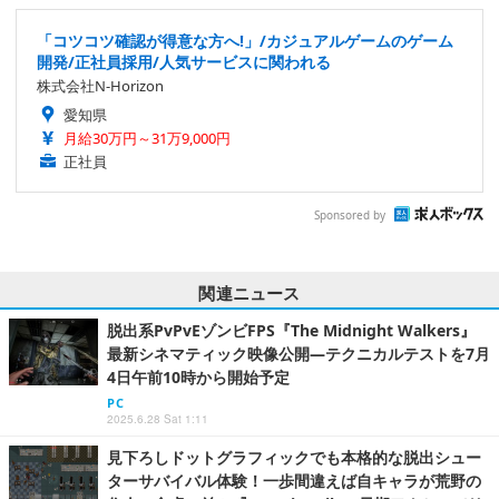
「コツコツ確認が得意な方へ!」/カジュアルゲームのゲーム
開発/正社員採用/人気サービスに関われる
株式会社N-Horizon
愛知県
月給30万円～31万9,000円
正社員
Sponsored by
関連ニュース
脱出系PvPvEゾンビFPS『The Midnight Walkers』
最新シネマティック映像公開―テクニカルテストを7月
4日午前10時から開始予定
PC
2025.6.28 Sat 1:11
見下ろしドットグラフィックでも本格的な脱出シュー
ターサバイバル体験！一歩間違えば自キャラが荒野の