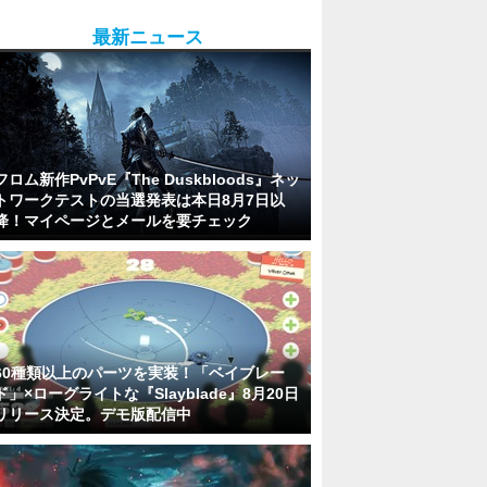
最新ニュース
フロム新作PvPvE『The Duskbloods』ネッ
トワークテストの当選発表は本日8月7日以
降！マイページとメールを要チェック
60種類以上のパーツを実装！「ベイブレー
ド」×ローグライトな『Slayblade』8月20日
リリース決定。デモ版配信中