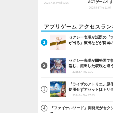
ACTゲーム生
2026.7.15 Wed 17:22
2025.5.8 Thu 11:07
アプリゲーム アクセスラン
セクシー表現が話題の『
が出る」演出などが韓国
セクシー表現が開発国で
臨む。流出した表現と違
2026.8.4 Tue 9:30
『ライザのアトリエ』原作のA
使用せずアセットはトリ
2026.8.4 Tue 17:45
『ファイナルソード』開発元がセク