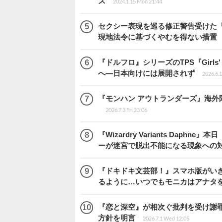
ス
2024.1.15 Mon 21:44
セクシー表現を巡る修正警告受けた
現地法令に基づくやむを得ない措置
『ドルフロ』シリーズのTPS『Girls' Fr
へ―日本向けには展開されず
2026.6.
『モンハン アウトランダーズ』海外限定
2026.7.3 Fri 23:06
『Wizardry Variants Daph
ーが迷宮で脱出不能になる現象への対
『ドキドキ文芸部！』スマホ版がい
るように…いつでもモニカはアナタ
『恋と深空』が相次ぐ批判を受け謝
方針を明言
2026.7.1 Wed 12:05