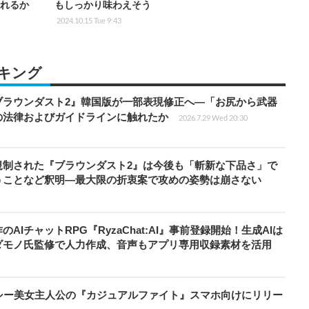
まれるか
もしっかり味わえそう
2024.10.15 Tue 9:43
キング
ブラウンダスト2』韓国版が一部表現修正へ―「お尻から武器
の法律およびガイドラインに触れたか
2026.7.29 Wed 20:30
規制された『ブラウンダスト2』は今後も「斬新な下品さ」で
うことなど釈明―最大限の折衷案で攻めの姿勢は崩さない
IチャットRPG『RyzaChat:AI』事前登録開始！生成AIは
ダモノ氏監修で人力作成、音声もアプリ専用収録素材を活用
シー美女主人公の『カジュアルファイト』スマホ向けにリリー