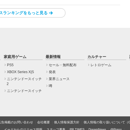
スランキングをもっと見る
家庭用ゲーム
最新情報
カルチャー
PS5
セール・無料配布
レトロゲーム
XBOX Series X|S
発表
ニンテンドースイッチ
業界ニュース
2
噂
ニンテンドースイッチ
広告掲載のお問い合わせ
会社概要
個人情報保護方針
個人情報の取り扱いについて（Gam
イードからのリリース情報
スタッフ募集
PR TIMES
DreamNews
@Press