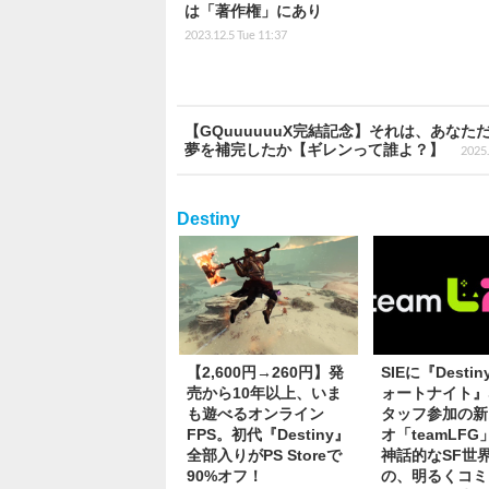
は「著作権」にあり
2023.12.5 Tue 11:37
【GQuuuuuuX完結記念】それは、あな
夢を補完したか【ギレンって誰よ？】
2025.
Destiny
【2,600円→260円】発
SIEに『Desti
売から10年以上、いま
ォートナイト』
も遊べるオンライン
タッフ参加の新
FPS。初代『Destiny』
オ「teamLF
全部入りがPS Storeで
神話的なSF世
90%オフ！
の、明るくコミ