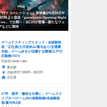
『FF7 リベレーション』新映像が8月26日午
前3時より放送「gamescom Opening Night
Live」で公開へ！浜口Dが登壇―新たなウェ
アなどに期待
ゲームテスティングスタッフ・未経験歓
迎「正社員/土日祝休み/賞与あり/交通費
支給」ゲーム好きが活躍する職場/江戸川
区勤務/7074
式会社Candy Labo
東京都
月給28万7,000円～36万円
正社員
27卒・新卒「趣味を仕事に」ゲームスク
リプター/ゲーム内の挙動制御/未経験歓
迎/賞与年2回