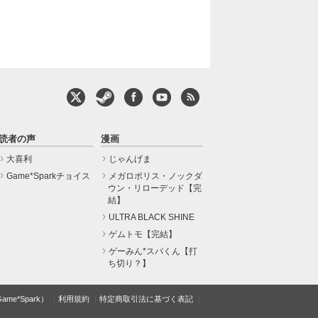
読者の声
漫画
大喜利
じゃんげま
Game*Sparkチョイス
メガロポリス・ノックダ
ウン・リローデッド【完
結】
ULTRA BLACK SHINE
ゲムトモ【完結】
ゲーみん*スパくん【打
ち切り？】
e*Spark）
利用規約
特定商取引法に基づく表記