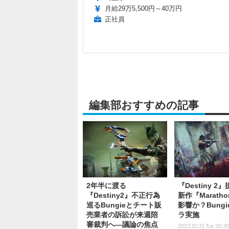
月給29万5,500円～40万円
正社員
編集部おすすめの記事
2年半に渡る
『Destiny 2
『Destiny2』不正行為
新作『Marath
巡るBungieとチート販
影響か？Bung
売業者の訴訟が来週陪
ラ実施
審裁判へ―議論の焦点
2023.10.31 Tue 20:30