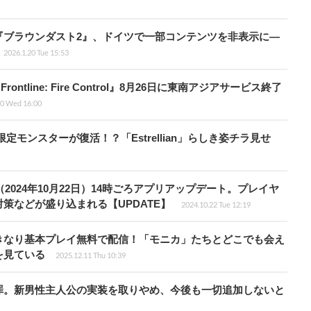
『ブラウンダスト2』、ドイツで一部コンテンツを非表示に―
2026.1.20 Tue 15:53
ontline: Fire Control』8月26日に東南アジアサービス終了
10 Wed 16:00
モンスターが復活！？「Estrellian」らしき姿チラ見せ
ne』本日（2024年10月22日）14時ごろアプリアップデート。プレイヤ
策などが盛り込まれる【UPDATE】
2024.10.22 Tue 12:19
きなり基本プレイ無料で配信！「モニカ」たちとどこでも会え
を見ている
2025.12.11 Thu 10:39
罪。新男性主人公の実装を取りやめ、今後も一切追加しないと