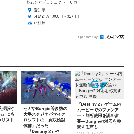
株式会社プロジェクトトリガー
愛知県
月給24万4,000円～32万円
正社員
Sponsored by
『Destiny 2』ゲーム内
』拡張版や
セガやBungie等多数の
ムービーでのファンア
on』にも
大手スタジオがマイク
ート無断使用を認め謝
ieリスト
ロソフトの「買収検討
罪―Bungieの対応を称
候補」だった
賛する声も
―『Destiny 2』や
2023.6.24 Sat 7:00