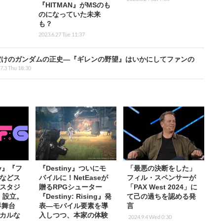
『HITMAN』がMSのも
のになっていた未来
も？
2023.6.27 Tue 11:37
ただけのガンダムの正史―『ギレンの野望』はいかにしてファンの
7.3 Thu 18:30
ny』『フ
『Destiny』ついにモ
「最悪の決断をした」
などス
バイルに！NetEaseが
フィル・スペンサーが
スタジ
贈るRPGシューター
「PAX West 2024」に
G」設立。
『Destiny: Rising』発
て己の過ちを認める発
界舞台
表―モバイル要素を導
言
カルな
入しつつ、本家の体験
2024.9.4 Wed 0:30