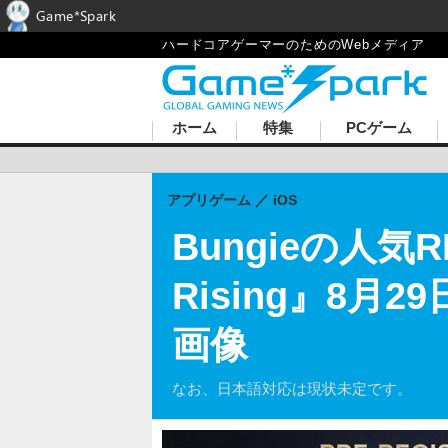
Game*Spark
ハードコアゲーマーのためのWebメディア
ホーム
特集
PCゲーム
アプリゲーム
iOS
Bungieの人気
Rising』8
画像
なお、日本語対応は現状未定です。