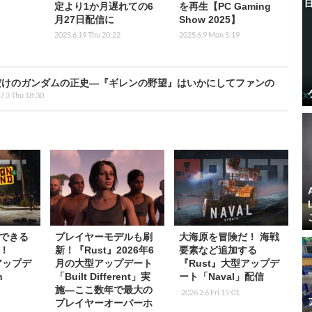
定より1か月遅れての6
を再生【PC Gaming
月27日配信に
Show 2025】
2025.6.19 Thu 20:22
2025.6.9 Mon 5:19
ただけのガンダムの正史―『ギレンの野望』はいかにしてファンの
7.3 Thu 18:30
できる
プレイヤーモデルも刷
大海原を冒険だ！ 海戦
！
新！『Rust』2026年6
要素など追加する
アップデ
月の大型アップデート
『Rust』大型アップデ
n
「Built Different」実
ート「Naval」配信
施―ここ数年で最大の
2026.2.6 Fri 15:01
プレイヤーオーバーホ