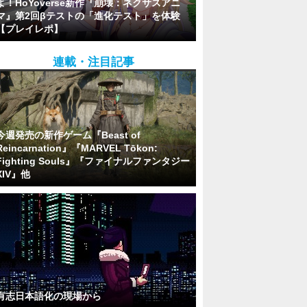
よ！HoYoverse新作『崩壊：ネクサスアニ
マ』第2回βテストの「進化テスト」を体験
【プレイレポ】
連載・注目記事
今週発売の新作ゲーム『Beast of
Reincarnation』『MARVEL Tōkon:
Fighting Souls』『ファイナルファンタジー
XIV』他
有志日本語化の現場から