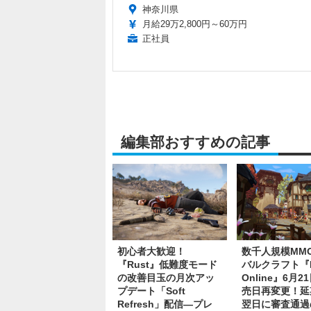
神奈川県
月給29万2,800円～60万円
正社員
編集部おすすめの記事
初心者大歓迎！
数千人規模MM
『Rust』低難度モード
バルクラフト『Bit
の改善目玉の月次アッ
Online』6月2
プデート「Soft
売日再変更！延
Refresh」配信―プレ
翌日に審査通過