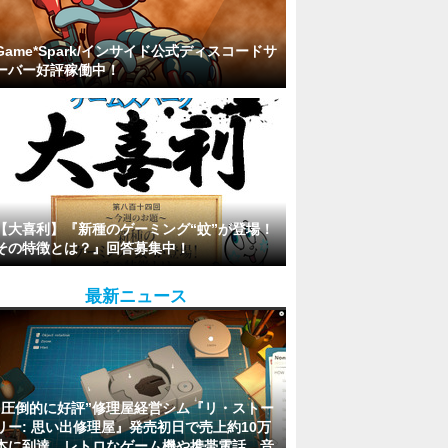
Game*Spark/インサイド公式ディスコードサ
ーバー好評稼働中！
【大喜利】『新種のゲーミング“蚊”が登場！
その特徴とは？』回答募集中！
最新ニュース
“圧倒的に好評”修理屋経営シム『リ・ストー
リー: 思い出修理屋』発売初日で売上約10万
本に到達。レトロなゲーム機や携帯電話、音