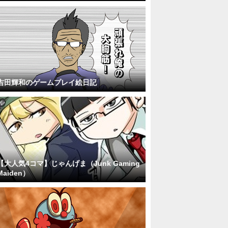
吉田輝和のゲームプレイ絵日記
【大人気4コマ】じゃんげま（Junk Gaming
Maiden）