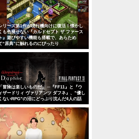
シリーズ第1作が現行機向けに復活！懐かし
くも色褪せない『カルドセプト ザ ファース
ト』遊びやすい機能も搭載で、あらため
て“原典”に触れるのにぴったり
「冒険は楽しいものだ」 ─『FF11』と『ウ
ィザードリィ ヴァリアンツ ダフネ』、"優し
くないRPG"の沼にどっぷり沈んだ4人の話