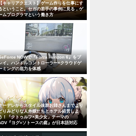
【キャリアクエスト】ゲーム作りを仕事にす
るということ。セガの若手の事例に見る，ゲ
ームプログラマという働き方
GeForce NOWで『Forza Horizon 6』をプ
レイ。ハンドルコントローラー×クラウドゲ
ーミングの底力を体感
クーデレからスタイル抜群お姉さんまでより
どりみどりな人外娘たちとホテル経営しよ
う！「クトゥルフ×美少女」テーマの
ADV『ヨグ=ソトースの庭』が日本語対応