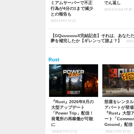
ミアムサーバーで不正
でん返し
行為が4分の1まで減少
2025.6.21 Sat 19:30
との報告も
2025.4.4 Fri 21:22
【GQuuuuuuX完結記念】それは、あな
夢を補完したか【ギレンって誰よ？】
2025.
Rust
『Rust』2026年8月の
部屋をレンタル
大型アップデート
アパートが登場
「Power Trip」配信！
『Rust』大型
発電所の再稼働が可能
ート「Commo
に
Ground」配信
2026.8.7 Fri 17:15
2026.7.3 Fri 19:15