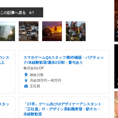
この記事へ戻る
6/7
のシス
スマホゲームQAスタッフ/動作確認・バグチェッ
以上
ク/未経験歓迎/週休2日制・賞与あり
株式会社LOP
神奈川県
月給29万円～40万円
正社員
スタッ
「27卒」ゲーム向けUIデザイナーアシスタント
「正社員」IT・デザイン系転職希望・駅チカ・
未経験歓迎