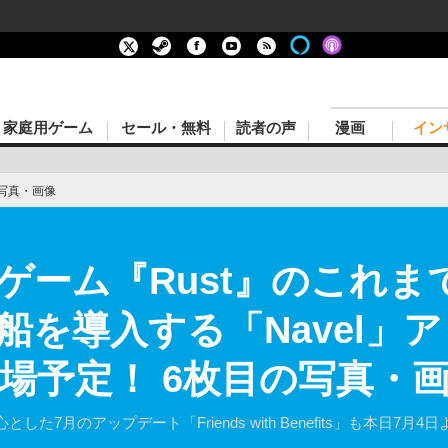
家庭用ゲーム
セール・無料
読者の声
漫画
イン
写真・画像
ゲーム『Rust』のこれま
船を導入する「Navel」
登場予定！ 6枚目の写真・
7月のアップデート「Friends with Benefits」も本日7月