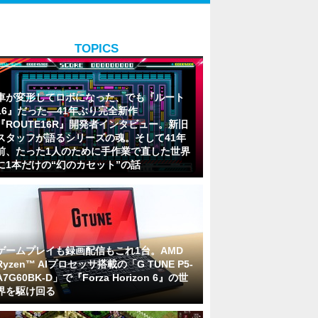
TOPICS
車が変形してロボになった、でも『ルート
16』だった―41年ぶり完全新作
『ROUTE16R』開発者インタビュー。新旧
スタッフが語るシリーズの魂。そして41年
前、たった1人のために手作業で直した世界
に1本だけの“幻のカセット”の話
ゲームプレイも録画配信もこれ1台。AMD
Ryzen™ AIプロセッサ搭載の「G TUNE P5-
A7G60BK-D」で『Forza Horizon 6』の世
界を駆け回る