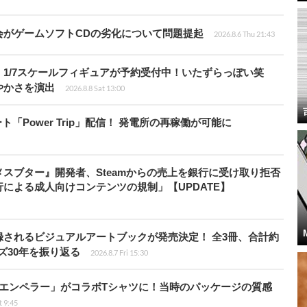
会がゲームソフトCDの劣化について問題提起
2026.8.6 Thu 21:43
1/7スケールフィギュアが予約受付中！いたずらっぽい笑
やかさを演出
2026.8.8 Sat 13:00
ート「Power Trip」配信！ 発電所の再稼働が可能に
スブター』開発者、Steamからの売上を銀行に受け取り拒否
による成人向けコンテンツの規制」【UPDATE】
されるビジュアルアートブックが発売決定！ 全3冊、合計約
ズ30年を振り返る
2026.8.7 Fri 15:30
エンペラー」がコラボTシャツに！当時のパッケージの質感
t 9:45