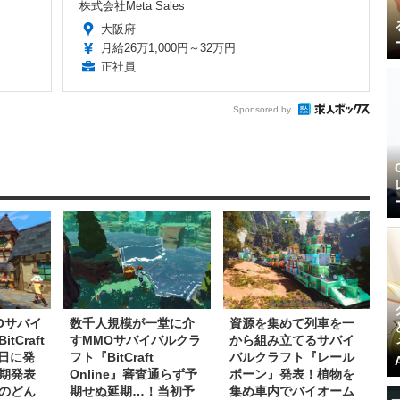
株式会社Meta Sales
大阪府
月給26万1,000円～32万円
正社員
Sponsored by
Oサバイ
数千人規模が一堂に介
資源を集めて列車を一
Craft
すMMOサバイバルクラ
から組み立てるサバイ
1日に発
フト『BitCraft
バルクラフト『レール
期発表
Online』審査通らず予
ボーン』発表！植物を
のどん
期せぬ延期…！当初予
集め車内でバイオーム