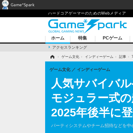
Game*Spark
ハードコアゲーマーのためのWebメディア
ホーム
特集
PCゲーム
アクセスランキング
ホーム
›
ゲーム文化
›
インディーゲーム
›
記事
›
ゲーム文化
インディーゲーム
人気サバイバル
モジュラー式の
2025年後半に
パーティシステムやチーム招待などを中心とした