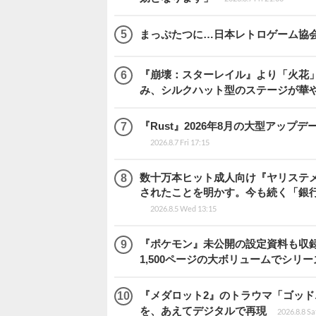
まっぷたつに…日本レトロゲーム協
『崩壊：スターレイル』より「火花」
み、シルクハット型のステージが華
『Rust』2026年8月の大型アップデ
2026.8.7 Fri 17:15
数十万本ヒット成人向け『ヤリステメ
されたことを明かす。今も続く「銀行
2026.8.5 Wed 13:15
『ポケモン』未公開の設定資料も収録
1,500ページの大ボリュームでシリー
『メダロット2』のトラウマ「ゴッド
を、あえてデジタルで再現
2026.8.8 Sa