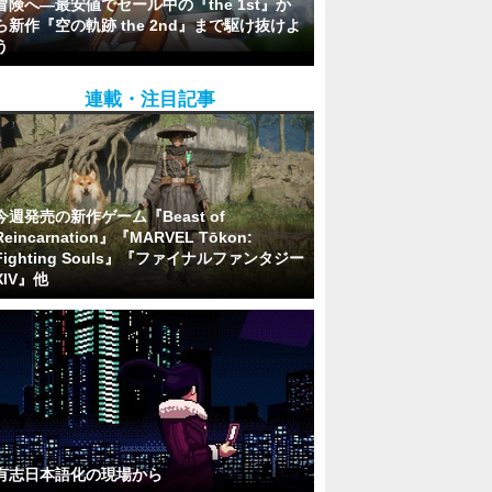
冒険へ―最安値でセール中の『the 1st』か
ら新作『空の軌跡 the 2nd』まで駆け抜けよ
う
連載・注目記事
今週発売の新作ゲーム『Beast of
Reincarnation』『MARVEL Tōkon:
Fighting Souls』『ファイナルファンタジー
XIV』他
有志日本語化の現場から