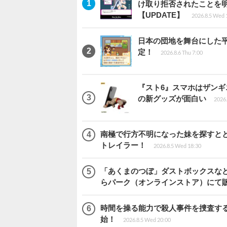
け取り拒否されたことを
【UPDATE】
2026.8.5 Wed 
日本の団地を舞台にした平成
定！
2026.8.6 Thu 7:00
『スト6』スマホはザン
の新グッズが面白い
2026.
南極で行方不明になった妹を探すととも
トレイラー！
2026.8.5 Wed 18:30
「あくまのつぼ」ダストボックスなど
らパーク（オンラインストア）にて
時間を操る能力で殺人事件を捜査する2
始！
2026.8.5 Wed 20:00