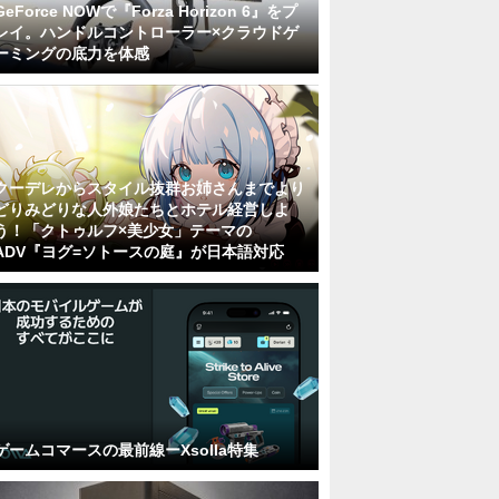
GeForce NOWで『Forza Horizon 6』をプ
レイ。ハンドルコントローラー×クラウドゲ
ーミングの底力を体感
クーデレからスタイル抜群お姉さんまでより
どりみどりな人外娘たちとホテル経営しよ
う！「クトゥルフ×美少女」テーマの
ADV『ヨグ=ソトースの庭』が日本語対応
ゲームコマースの最前線ーXsolla特集