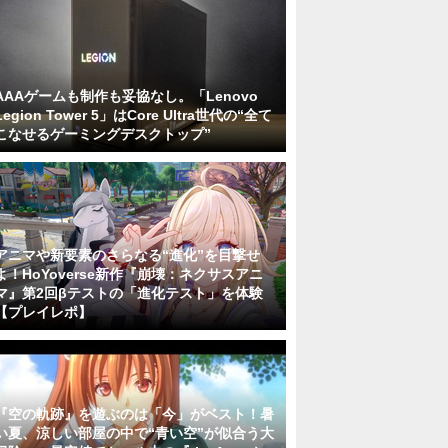
AAAゲームも制作も妥協なし。「Lenovo
Legion Tower 5」はCore Ultra世代の“全て
こなせるゲーミングデスクトップ”
アニマや新要素のさらなる“進化”を目撃せ
よ！HoYoverse新作『崩壊：ネクサスアニ
マ』第2回βテストの「進化テスト」を体験
【プレイレポ】
『空の軌跡』を遊ぶのは「今」がベスト！暑
い夏、涼しい部屋の中で“青い空”が似合う大