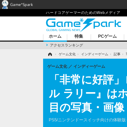
Game*Spark
ハードコアゲーマーのためのWebメディア
ホーム
特集
PCゲーム
アクセスランキング
ホーム
›
ゲーム文化
›
インディーゲーム
›
記事
›
ゲーム文化
インディーゲーム
「非常に好評」
ル ラリー』は
目の写真・画像
PS5/ニンテンドースイッチ向けの体験