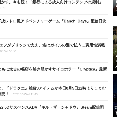
明かす。今も続く「銀行による成人向けコンテンツの規制」
13:15
レトロ風アドベンチャーゲーム『Danchi Days』配信日決
ギエフがブリッジで支え、埃はガイルの髪で払う…実用性満載
8.1 Sat 10:30
に太古の秘密を解き明かすサイコホラー『Cryptica』最新
、『ドラクエ』雑貨3アイテムが本日8月5日12時よりしまむ
販売！
2026.8.5 Wed 11:45
.5DサスペンスADV『キル・ザ・シャドウ』Steam配信開