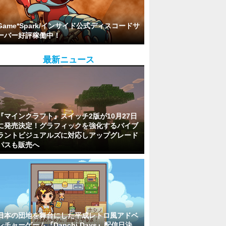
Game*Spark/インサイド公式ディスコードサ
ーバー好評稼働中！
最新ニュース
『マインクラフト』スイッチ2版が10月27日
に発売決定！グラフィックを強化するバイブ
ラントビジュアルズに対応しアップグレード
パスも販売へ
日本の団地を舞台にした平成レトロ風アドベ
ンチャーゲーム『Danchi Days』配信日決