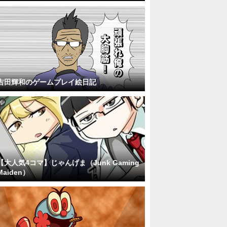
吉田輝和のゲームプレイ絵日記
【大人気4コマ】じゃんげま（Junk Gaming
Maiden）