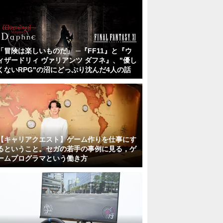
「冒険は楽しいものだ」 ─『FF11』と『ウ
ィザードリィ ヴァリアンツ ダフネ』、"優し
くないRPG"の沼にどっぷり沈んだ4人の話
【キャリアクエスト】ゲーム作りを仕事にす
るということ。セガの若手の事例に見る，ゲ
ームプログラマという働き方