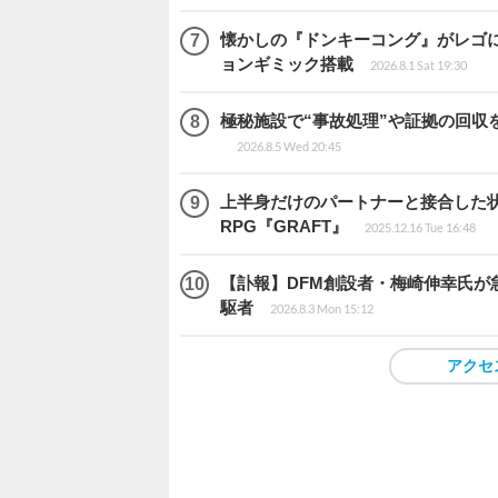
懐かしの『ドンキーコング』がレゴ
ョンギミック搭載
2026.8.1 Sat 19:30
極秘施設で“事故処理”や証拠の回収を行
2026.8.5 Wed 20:45
上半身だけのパートナーと接合した
RPG『GRAFT』
2025.12.16 Tue 16:48
【訃報】DFM創設者・梅崎伸幸氏が
駆者
2026.8.3 Mon 15:12
アクセ