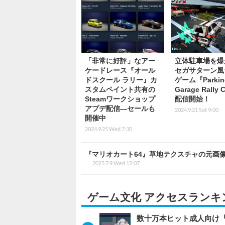
「非常に好評」なアー
立体駐車場を爆
ケードレース『オール
セガサターン風
ドスクール ラリー』カ
ゲーム『Parkin
スタムペイント共有の
Garage Rally C
Steamワークショップ
配信開始！
アプデ配信―セールも
2024.9.21 Sat 9:00
開催中
2024.9.25 Wed 7:30
『マリオカート64』草地テクスチャの元画
2025.7.9 Wed 12:07
ゲーム文化 アクセスランキ
数十万本ヒット成人向け『