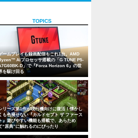
TOPICS
ゲームプレイも録画配信もこれ1台。AMD
Ryzen™ AIプロセッサ搭載の「G TUNE P5-
A7G60BK-D」で『Forza Horizon 6』の世
界を駆け回る
シリーズ第1作が現行機向けに復活！懐かし
くも色褪せない『カルドセプト ザ ファース
ト』遊びやすい機能も搭載で、あらため
て“原典”に触れるのにぴったり