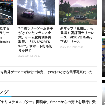
走する
7年間ラリーゲームを手
新マップ「豆腐山」も
ラリー
がけていたフランス企
登場！ 高評価ラリーレ
g
業、ゲーム化権利を再
ース『#DRIVE Rally』
ircuit』
取得。『EA SPORTS
正式リリース
WRC』サポート打ち切
2025.4.17 Thu 17:30
りを経て
2025.5.27 Tue 10:10
像を海外ゲーマーが執念で特定。それはのどかな風景写真だった
ング
ヤリステメスブター』開発者、Steamからの売上を銀行に受