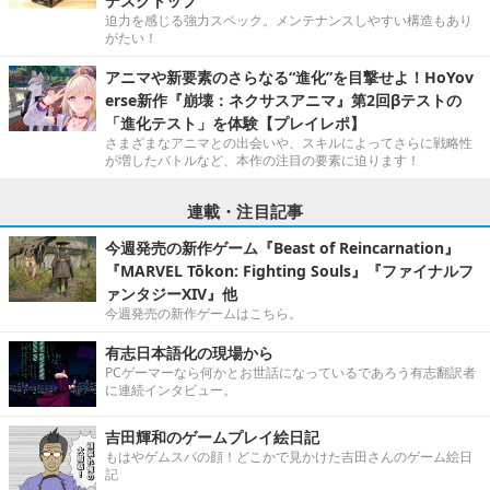
デスクトップ”
迫力を感じる強力スペック。メンテナンスしやすい構造もあり
がたい！
アニマや新要素のさらなる“進化”を目撃せよ！HoYov
erse新作『崩壊：ネクサスアニマ』第2回βテストの
「進化テスト」を体験【プレイレポ】
さまざまなアニマとの出会いや、スキルによってさらに戦略性
が増したバトルなど、本作の注目の要素に迫ります！
連載・注目記事
今週発売の新作ゲーム『Beast of Reincarnation』
『MARVEL Tōkon: Fighting Souls』『ファイナルフ
ァンタジーXIV』他
今週発売の新作ゲームはこちら。
有志日本語化の現場から
PCゲーマーなら何かとお世話になっているであろう有志翻訳者
に連続インタビュー。
吉田輝和のゲームプレイ絵日記
もはやゲムスパの顔！どこかで見かけた吉田さんのゲーム絵日
記