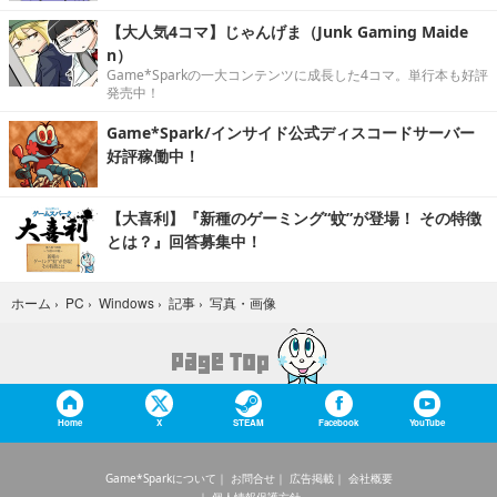
【大人気4コマ】じゃんげま（Junk Gaming Maide
n）
Game*Sparkの一大コンテンツに成長した4コマ。単行本も好評
発売中！
Game*Spark/インサイド公式ディスコードサーバー
好評稼働中！
【大喜利】『新種のゲーミング“蚊”が登場！ その特徴
とは？』回答募集中！
写真・画像
ホーム
›
PC
›
Windows
›
記事
›
Home
X
STEAM
Facebook
YouTube
Game*Sparkについて
お問合せ
広告掲載
会社概要
個人情報保護方針