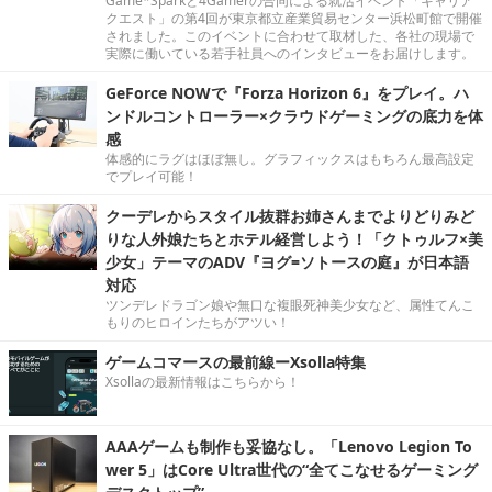
Game*Sparkと4Gamerの合同による就活イベント「キャリア
クエスト」の第4回が東京都立産業貿易センター浜松町館で開催
されました。このイベントに合わせて取材した、各社の現場で
実際に働いている若手社員へのインタビューをお届けします。
GeForce NOWで『Forza Horizon 6』をプレイ。ハ
ンドルコントローラー×クラウドゲーミングの底力を体
感
体感的にラグはほぼ無し。グラフィックスはもちろん最高設定
でプレイ可能！
クーデレからスタイル抜群お姉さんまでよりどりみど
りな人外娘たちとホテル経営しよう！「クトゥルフ×美
少女」テーマのADV『ヨグ=ソトースの庭』が日本語
対応
ツンデレドラゴン娘や無口な複眼死神美少女など、属性てんこ
もりのヒロインたちがアツい！
ゲームコマースの最前線ーXsolla特集
Xsollaの最新情報はこちらから！
AAAゲームも制作も妥協なし。「Lenovo Legion To
wer 5」はCore Ultra世代の“全てこなせるゲーミング