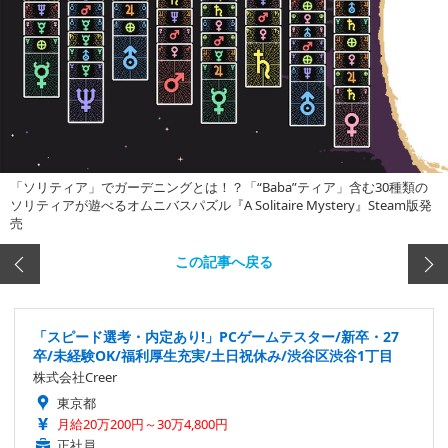
「ソリティア」でガーデニングとは！？「“Baba”ティア」含む30種類の
ソリティアが遊べるオムニバスパズル『A Solitaire Mystery』Steam版発
売
この記事へ戻る
「スピード選考・内定あり!」PCゲームテスター/新卒・27
卒/未経験OK/福利厚生充実/土日祝休み/渋谷区渋谷1丁目
株式会社Creer
東京都
月給20万200円～30万4,800円
正社員