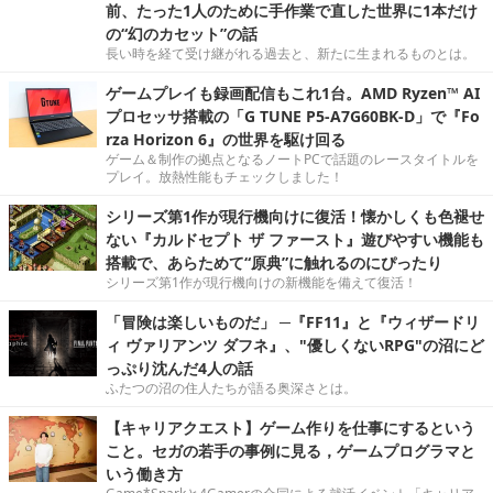
前、たった1人のために手作業で直した世界に1本だけ
の“幻のカセット”の話
長い時を経て受け継がれる過去と、新たに生まれるものとは。
ゲームプレイも録画配信もこれ1台。AMD Ryzen™ AI
プロセッサ搭載の「G TUNE P5-A7G60BK-D」で『Fo
rza Horizon 6』の世界を駆け回る
ゲーム＆制作の拠点となるノートPCで話題のレースタイトルを
プレイ。放熱性能もチェックしました！
シリーズ第1作が現行機向けに復活！懐かしくも色褪せ
ない『カルドセプト ザ ファースト』遊びやすい機能も
搭載で、あらためて“原典”に触れるのにぴったり
シリーズ第1作が現行機向けの新機能を備えて復活！
「冒険は楽しいものだ」 ─『FF11』と『ウィザードリ
ィ ヴァリアンツ ダフネ』、"優しくないRPG"の沼にど
っぷり沈んだ4人の話
ふたつの沼の住人たちが語る奥深さとは。
【キャリアクエスト】ゲーム作りを仕事にするという
こと。セガの若手の事例に見る，ゲームプログラマと
いう働き方