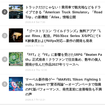
トラックだけじゃない！乗用車で観光地などをドラ
イブできる『American Truck Simulator』「Road
Trip」の新機能「Atlas」情報公開
2026.8.8 Sat 7:30
『ゴーストリコン ワイルドランズ』無料アプデ「L
ast Rites」配信。PS5/Xbox Series X/S/PCにて4
K解像度および60fps対応―新作の開発も発表
2026.8.7 Fri 1:54
『FFT』と『FE』に影響を受けたSRPG『Beaten Pa
th』正式発表！クラファンで注目集め、数年の個人
開発が生んだ作品2027年リリースへ
2026.8.6 Thu 12:30
マーベル新作格ゲー『MARVEL Tōkon: Fighting S
ouls』Steamで“賛否両論”―オープンベータで指摘
のPC版パフォーマンス、発売直前に改善報告も不満
の声
2026.8.7 Fri 12:21