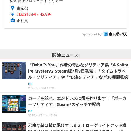
株式会社プロジェクトトリガー
東京都
月給31万円～45万円
正社員
Sponsored by
関連ニュース
『Baba Is You』作者の奇妙なソリティア集『A Solita
ire Mystery』Steam版7月9日発売！「タイムトラベ
ル・ソリティア」や「“Baba”ティア」など30種類収録
PC
2025.7.5 Sat 17:30
カードを並べ、エンドレスに役を作り出す！『ポーカ
ーソリティア』Steam/スイッチで配信
PC
2025.4.17 Thu 12:50
邪魔な敵は横に退けてしまえ！ローグライトデッキ構