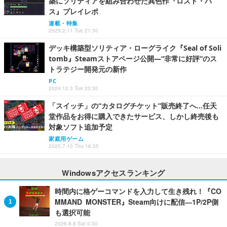
築にソリティアを組み合わせた異色作『ロスト・パ
ス』プレイレポ
連載・特集
2025.2.11 Tue 21:30
デッキ構築型ソリティア・ローグライク『Seal of Soli
tomb』Steamストアページ公開―“非常に好評”のス
トラテジー開発元の新作
PC
2024.12.3 Tue 23:30
「スイッチ」の“カタログチケット”販売終了へ…任天
堂作品をお得に購入できたサービス、しかし終売後も
対象ソフト追加予定
家庭用ゲーム
2025.7.10 Thu 16:35
Windowsアクセスランキング
時間内に格ゲーコマンドを入力して生き残れ！『CO
MMAND MONSTER』Steam向けに配信―1P/2P側
も選択可能
2026.8.8 Sat 0:30