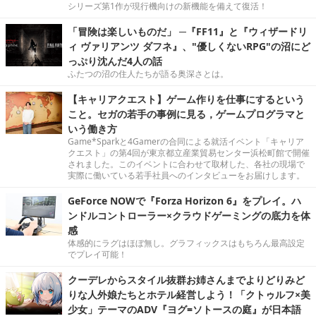
シリーズ第1作が現行機向けの新機能を備えて復活！
「冒険は楽しいものだ」 ─『FF11』と『ウィザードリ
ィ ヴァリアンツ ダフネ』、"優しくないRPG"の沼にど
っぷり沈んだ4人の話
ふたつの沼の住人たちが語る奥深さとは。
【キャリアクエスト】ゲーム作りを仕事にするという
こと。セガの若手の事例に見る，ゲームプログラマと
いう働き方
Game*Sparkと4Gamerの合同による就活イベント「キャリア
クエスト」の第4回が東京都立産業貿易センター浜松町館で開催
されました。このイベントに合わせて取材した、各社の現場で
実際に働いている若手社員へのインタビューをお届けします。
GeForce NOWで『Forza Horizon 6』をプレイ。ハ
ンドルコントローラー×クラウドゲーミングの底力を体
感
体感的にラグはほぼ無し。グラフィックスはもちろん最高設定
でプレイ可能！
クーデレからスタイル抜群お姉さんまでよりどりみど
りな人外娘たちとホテル経営しよう！「クトゥルフ×美
少女」テーマのADV『ヨグ=ソトースの庭』が日本語