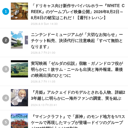
「ドリキャス向け新作サバイバルホラー『WHITE C
REEK』のゲームプレイ映像公開」2026年8月2日～
8月8日の秘宝はこれだ！【週刊トレハン】
2026.8.9 Sun 14:30
ニンテンドーミュージアムが「大切なお知らせ」ー
チケット転売、決済代行に注意喚起「すべて無効と
なります」
2026.8.7 Fri 21:00
実写映画「ゼルダの伝説」宿敵・ガノンドロフ役が
明らかに！故サム・ニールも出演と海外報道。最後
の映画出演のひとつに
2026.8.7 Fri 11:05
『月姫』アルクェイドのモデルとされる人物、詳細2
3年越しに明らかに―海外ファンの調査、実を結ぶ
2024.9.13 Fri 20:41
『マインクラフト』で「原神」のモンド地方を1/1ス
ケールで再現したマップが登場―ドイツのグループ