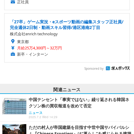
正社員
「27卒」ゲーム実況・eスポーツ動画の編集スタッフ正社員/
完全週休2日制・動画スキル習得/港区港南2丁目
株式会社enrich technology
東京都
月給25万4,300円～32万円
新卒・インターン
Sponsored by
関連ニュース
中国テンセント「事実ではない」繰り返される韓国ネ
クソン株の買収報道を改めて否定
ニュース
2025.7.2 Wed 14:29
ただの村人が帝国建築を目指す中世中国サバイバルシ
ム『Chinese Frontiers』は“暮らし”を感じられる建築