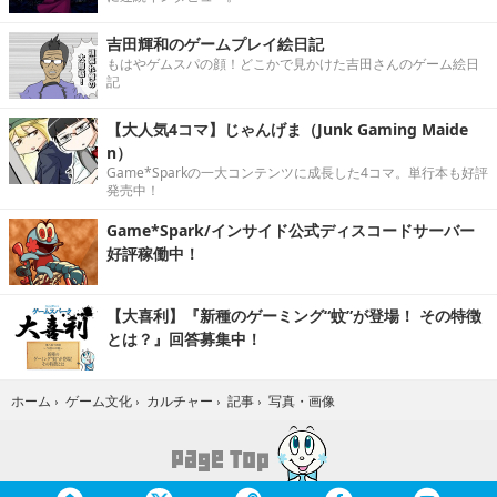
吉田輝和のゲームプレイ絵日記
もはやゲムスパの顔！どこかで見かけた吉田さんのゲーム絵日
記
【大人気4コマ】じゃんげま（Junk Gaming Maide
n）
Game*Sparkの一大コンテンツに成長した4コマ。単行本も好評
発売中！
Game*Spark/インサイド公式ディスコードサーバー
好評稼働中！
【大喜利】『新種のゲーミング“蚊”が登場！ その特徴
とは？』回答募集中！
写真・画像
ホーム
›
ゲーム文化
›
カルチャー
›
記事
›