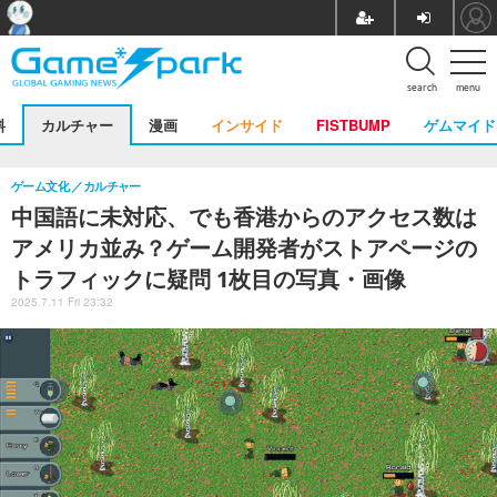
search
menu
料
カルチャー
漫画
インサイド
FISTBUMP
ゲムマイド
ゲーム文化
カルチャー
中国語に未対応、でも香港からのアクセス数は
アメリカ並み？ゲーム開発者がストアページの
トラフィックに疑問 1枚目の写真・画像
2025.7.11 Fri 23:32