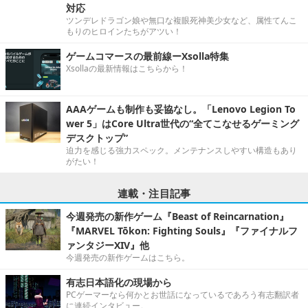
対応
ツンデレドラゴン娘や無口な複眼死神美少女など、属性てんこ
もりのヒロインたちがアツい！
ゲームコマースの最前線ーXsolla特集
Xsollaの最新情報はこちらから！
AAAゲームも制作も妥協なし。「Lenovo Legion To
wer 5」はCore Ultra世代の“全てこなせるゲーミング
デスクトップ”
迫力を感じる強力スペック。メンテナンスしやすい構造もあり
がたい！
連載・注目記事
今週発売の新作ゲーム『Beast of Reincarnation』
『MARVEL Tōkon: Fighting Souls』『ファイナルフ
ァンタジーXIV』他
今週発売の新作ゲームはこちら。
有志日本語化の現場から
PCゲーマーなら何かとお世話になっているであろう有志翻訳者
に連続インタビュー。