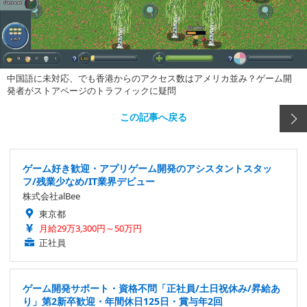
中国語に未対応、でも香港からのアクセス数はアメリカ並み？ゲーム開
発者がストアページのトラフィックに疑問
この記事へ戻る
ゲーム好き歓迎・アプリゲーム開発のアシスタントスタッ
フ/残業少なめ/IT業界デビュー
株式会社alBee
東京都
月給29万3,300円～50万円
正社員
ゲーム開発サポート・資格不問「正社員/土日祝休み/昇給あ
り」第2新卒歓迎・年間休日125日・賞与年2回