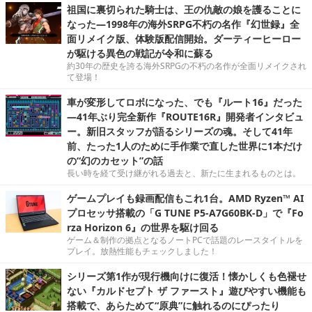
祖国に裏切られた騎士は、王の仇敵の娘を護ることに
なった―1998年の海外SRPG不朽の名作『幻世録』全
面リメイク版、体験版配信開始。ダーティーヒーロー
が駆ける異色の戦記が令和に蘇る
約30年の歴史を誇る海外SRPGの不朽の名作が全面リメイクされ
て登場！
車が変形してロボになった、でも『ルート16』だった
―41年ぶり完全新作『ROUTE16R』開発者インタビュ
ー。新旧スタッフが語るシリーズの魂。そして41年
前、たった1人のために手作業で直した世界に1本だけ
の“幻のカセット”の話
長い時を経て受け継がれる過去と、新たに生まれるものとは。
ゲームプレイも録画配信もこれ1台。AMD Ryzen™ AI
プロセッサ搭載の「G TUNE P5-A7G60BK-D」で『Fo
rza Horizon 6』の世界を駆け回る
ゲーム＆制作の拠点となるノートPCで話題のレースタイトルを
プレイ。放熱性能もチェックしました！
シリーズ第1作が現行機向けに復活！懐かしくも色褪せ
ない『カルドセプト ザ ファースト』遊びやすい機能も
搭載で、あらためて“原典”に触れるのにぴったり