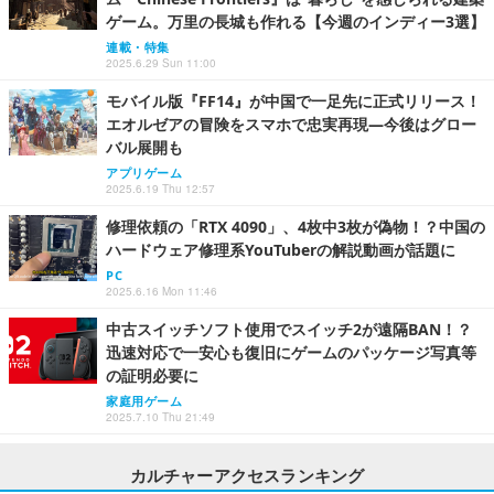
ゲーム。万里の長城も作れる【今週のインディー3選】
連載・特集
2025.6.29 Sun 11:00
モバイル版『FF14』が中国で一足先に正式リリース！
エオルゼアの冒険をスマホで忠実再現―今後はグロー
バル展開も
アプリゲーム
2025.6.19 Thu 12:57
修理依頼の「RTX 4090」、4枚中3枚が偽物！？中国の
ハードウェア修理系YouTuberの解説動画が話題に
PC
2025.6.16 Mon 11:46
中古スイッチソフト使用でスイッチ2が遠隔BAN！？
迅速対応で一安心も復旧にゲームのパッケージ写真等
の証明必要に
家庭用ゲーム
2025.7.10 Thu 21:49
カルチャーアクセスランキング