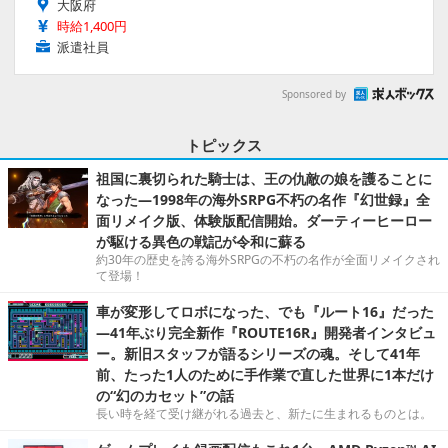
大阪府
時給1,400円
派遣社員
Sponsored by
トピックス
祖国に裏切られた騎士は、王の仇敵の娘を護ることに
なった―1998年の海外SRPG不朽の名作『幻世録』全
面リメイク版、体験版配信開始。ダーティーヒーロー
が駆ける異色の戦記が令和に蘇る
約30年の歴史を誇る海外SRPGの不朽の名作が全面リメイクされ
て登場！
車が変形してロボになった、でも『ルート16』だった
―41年ぶり完全新作『ROUTE16R』開発者インタビュ
ー。新旧スタッフが語るシリーズの魂。そして41年
前、たった1人のために手作業で直した世界に1本だけ
の“幻のカセット”の話
長い時を経て受け継がれる過去と、新たに生まれるものとは。