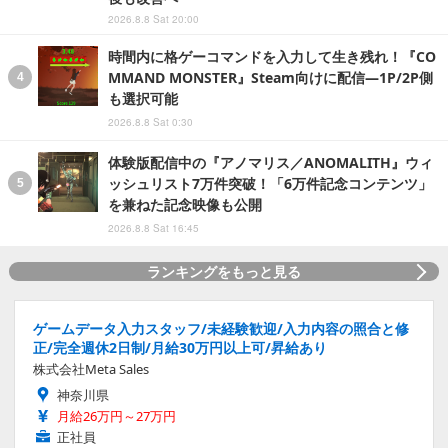
2026.8.8 Sat 20:00
時間内に格ゲーコマンドを入力して生き残れ！『CO
MMAND MONSTER』Steam向けに配信―1P/2P側
も選択可能
2026.8.8 Sat 0:30
体験版配信中の『アノマリス／ANOMALITH』ウィ
ッシュリスト7万件突破！「6万件記念コンテンツ」
を兼ねた記念映像も公開
2026.8.8 Sat 16:45
ランキングをもっと見る
ゲームデータ入力スタッフ/未経験歓迎/入力内容の照合と修
正/完全週休2日制/月給30万円以上可/昇給あり
株式会社Meta Sales
神奈川県
月給26万円～27万円
正社員