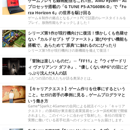
ゲームプレイも録画配信もこれ1台。AMD Ryzen™ AI
プロセッサ搭載の「G TUNE P5-A7G60BK-D」で『Fo
rza Horizon 6』の世界を駆け回る
ゲーム＆制作の拠点となるノートPCで話題のレースタイトルを
プレイ。放熱性能もチェックしました！
シリーズ第1作が現行機向けに復活！懐かしくも色褪せ
ない『カルドセプト ザ ファースト』遊びやすい機能も
搭載で、あらためて“原典”に触れるのにぴったり
シリーズ第1作が現行機向けの新機能を備えて復活！
「冒険は楽しいものだ」 ─『FF11』と『ウィザードリ
ィ ヴァリアンツ ダフネ』、"優しくないRPG"の沼にど
っぷり沈んだ4人の話
ふたつの沼の住人たちが語る奥深さとは。
【キャリアクエスト】ゲーム作りを仕事にするという
こと。セガの若手の事例に見る，ゲームプログラマと
いう働き方
Game*Sparkと4Gamerの合同による就活イベント「キャリア
クエスト」の第4回が東京都立産業貿易センター浜松町館で開催
されました。このイベントに合わせて取材した、各社の現場で
実際に働いている若手社員へのインタビューをお届けします。