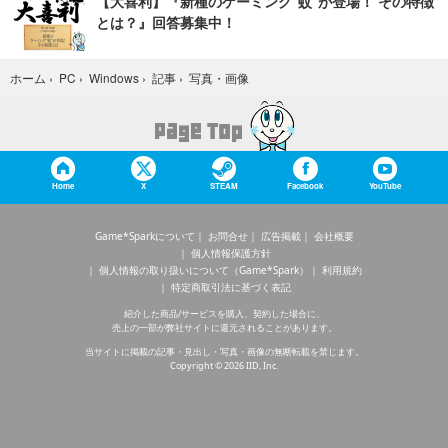
【大喜利】『新種のゲーミング“蚊”が登場！ その特徴
とは？』回答募集中！
写真・画像
ホーム
›
PC
›
Windows
›
記事
›
Home
X
STEAM
Facebook
YouTube
Game*Sparkについて
お問合せ
広告掲載
会社概要
個人情報保護方針
個人情報の取り扱いについて（Game*Spark）
利用規約
特定商取引法に基づく表記
紹介した商品/サービスを購入、契約した場合に、
売上の一部が弊社サイトに還元されることがあります。
当サイトに掲載の記事・見出し・写真・画像の無断転載を禁じます。
Copyright © 2026 IID, Inc.