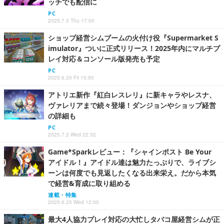
ッチでも配信に
PC
2025.7.3 Thu 17:00
ショップ経営シムブームの火付け役『Supermarket S
imulator』ついに正式リリース！2025年内にマルチプ
レイ対応＆コンソール版発売も予定
PC
2025.6.20 Fri 15:50
アトリエ新作『紅白レスレリ』に新キャラやレスナ、
ヴァレリアまで続々登場！ダンジョンやショップ経営
の詳細も
PC
2025.7.2 Wed 22:32
Game*Sparkレビュー：『シャインポスト Be Your
アイドル！』アイドル達は魅力たっぷりで、ライブシ
ーンは何度でも見返したくなる出来栄え。だから本気
で経営&育成に取り組める
連載・特集
2025.6.25 Wed 12:00
最大4人協力プレイ対応の大忙しタバコ屋経営シムが正