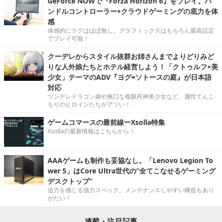
GeForce NOWで『Forza Horizon 6』をプレイ。ハ
ンドルコントローラー×クラウドゲーミングの底力を体
感
体感的にラグはほぼ無し。グラフィックスはもちろん最高設定
でプレイ可能！
クーデレからスタイル抜群お姉さんまでよりどりみど
りな人外娘たちとホテル経営しよう！「クトゥルフ×美
少女」テーマのADV『ヨグ=ソトースの庭』が日本語
対応
ツンデレドラゴン娘や無口な複眼死神美少女など、属性てんこ
もりのヒロインたちがアツい！
ゲームコマースの最前線ーXsolla特集
Xsollaの最新情報はこちらから！
AAAゲームも制作も妥協なし。「Lenovo Legion To
wer 5」はCore Ultra世代の“全てこなせるゲーミング
デスクトップ”
迫力を感じる強力スペック。メンテナンスしやすい構造もあり
がたい！
連載・注目記事