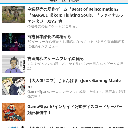
今週発売の新作ゲーム『Beast of Reincarnation』
『MARVEL Tōkon: Fighting Souls』『ファイナルフ
ァンタジーXIV』他
今週発売の新作ゲームはこちら。
有志日本語化の現場から
PCゲーマーなら何かとお世話になっているであろう有志翻訳者
に連続インタビュー。
吉田輝和のゲームプレイ絵日記
もはやゲムスパの顔！どこかで見かけた吉田さんのゲーム絵日
記
【大人気4コマ】じゃんげま（Junk Gaming Maide
n）
Game*Sparkの一大コンテンツに成長した4コマ。単行本も好評
発売中！
Game*Spark/インサイド公式ディスコードサーバー
好評稼働中！