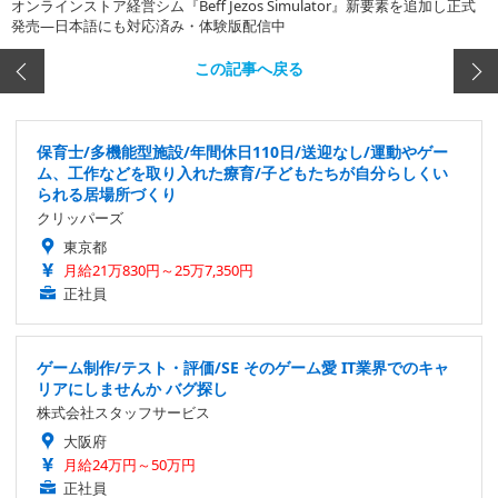
オンラインストア経営シム『Beff Jezos Simulator』新要素を追加し正式
発売―日本語にも対応済み・体験版配信中
この記事へ戻る
保育士/多機能型施設/年間休日110日/送迎なし/運動やゲー
ム、工作などを取り入れた療育/子どもたちが自分らしくい
られる居場所づくり
クリッパーズ
東京都
月給21万830円～25万7,350円
正社員
ゲーム制作/テスト・評価/SE そのゲーム愛 IT業界でのキャ
リアにしませんか バグ探し
株式会社スタッフサービス
大阪府
月給24万円～50万円
正社員