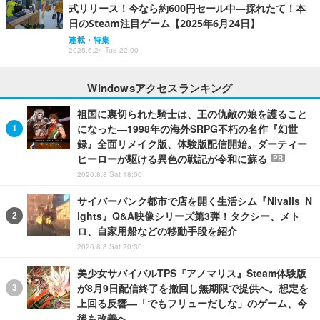
式リリース！今なら約600円セール中―採れたて！本
日のSteam注目ゲーム【2025年6月24日】
連載・特集
2025.6.24 Tue 22:00
Windowsアクセスランキング
祖国に裏切られた騎士は、王の仇敵の娘を護ること
になった―1998年の海外SRPG不朽の名作『幻世
録』全面リメイク版、体験版配信開始。ダーティー
ヒーローが駆ける異色の戦記が令和に蘇る
PR
2026.8.8 Sat 18:00
サイバーパンク都市で店を開く生活シム『Nivalis N
ights』Q&A映像シリーズ第3弾！タクシー、メト
ロ、自家用船などの移動手段を紹介
2026.8.8 Sat 20:30
美少女サバイバルTPS『アノマリス』Steam体験版
が8月9日配信終了を撤回し無期限で提供へ。想定を
上回る反響―「でもフリューだしな」のゲーム、今
後も改善へ