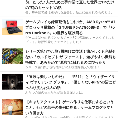
前、たった1人のために手作業で直した世界に1本だけ
の“幻のカセット”の話
長い時を経て受け継がれる過去と、新たに生まれるものとは。
ゲームプレイも録画配信もこれ1台。AMD Ryzen™ AI
プロセッサ搭載の「G TUNE P5-A7G60BK-D」で『Fo
rza Horizon 6』の世界を駆け回る
ゲーム＆制作の拠点となるノートPCで話題のレースタイトルを
プレイ。放熱性能もチェックしました！
シリーズ第1作が現行機向けに復活！懐かしくも色褪せ
ない『カルドセプト ザ ファースト』遊びやすい機能も
搭載で、あらためて“原典”に触れるのにぴったり
シリーズ第1作が現行機向けの新機能を備えて復活！
「冒険は楽しいものだ」 ─『FF11』と『ウィザードリ
ィ ヴァリアンツ ダフネ』、"優しくないRPG"の沼にど
っぷり沈んだ4人の話
ふたつの沼の住人たちが語る奥深さとは。
【キャリアクエスト】ゲーム作りを仕事にするという
こと。セガの若手の事例に見る，ゲームプログラマと
いう働き方
Game*Sparkと4Gamerの合同による就活イベント「キャリア