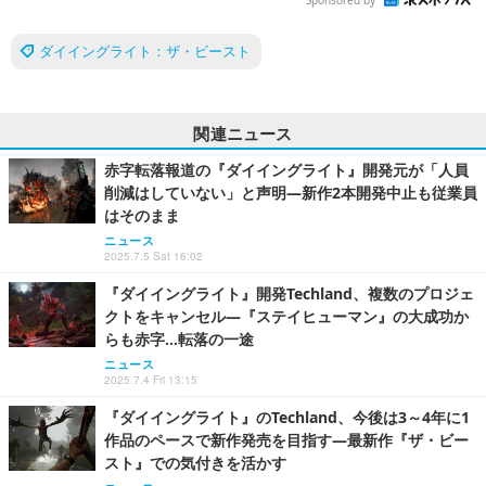
ダイイングライト：ザ・ビースト
関連ニュース
赤字転落報道の『ダイイングライト』開発元が「人員
削減はしていない」と声明―新作2本開発中止も従業員
はそのまま
ニュース
2025.7.5 Sat 16:02
『ダイイングライト』開発Techland、複数のプロジェ
クトをキャンセル―『ステイヒューマン』の大成功か
らも赤字…転落の一途
ニュース
2025.7.4 Fri 13:15
『ダイイングライト』のTechland、今後は3～4年に1
作品のペースで新作発売を目指す―最新作『ザ・ビー
スト』での気付きを活かす