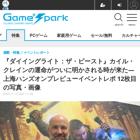
search
menu
グ
特集
PCゲーム
家庭用ゲーム
セール/無料
カルチャ
連載・特集
イベントレポート
『ダイイングライト：ザ・ビースト』カイル・
クレインの運命がついに明かされる時が来た―
上海ハンズオンプレビューイベントレポ 12枚目
の写真・画像
2025.7.12 Sat 11:30