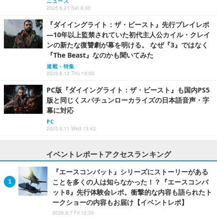
ニュース
2025.6.21 Sat 8:30
『ダイイングライト：ザ・ビースト』先行プレイレポ
―10年以上監禁されていた初代主人公カイル・クレイ
ンの新たな復讐劇が幕を明ける。 なぜ『3』ではなく
『The Beast』なのかも聞いてみた
連載・特集
2025.6.12 Thu 18:00
PC版『ダイイングライト：ザ・ビースト』も国内PS5
版と同じくスパチュンローカライズの日本語音声・字
幕に対応
PC
2025.6.11 Wed 15:42
イベントレポートアクセスランキング
『エースコンバット』シリーズにストーリーがある
ことを多くの人は知らなかった！？『エースコンバ
ット8』先行体験会レポ。衝撃的な内容も語られたト
ークショーの内容もお届け【イベントレポ】
2026.8.7 Fri 12:30