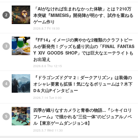
「AIがなければ生まれなかった体験」とは？210万
本突破『MIMESIS』開発陣が明かす、試作を重ねる
ゲーム作り
2026.8.7 Fri 19:00
『FF14』イメージの爽やかな2種類のクラフトビー
ルが新発売！グッズも盛り沢山の「FINAL FANTAS
Y XIV GOODS SHOP」では巨大なエーテライトも
お出迎え
2026.8.6 Thu 12:15
『ドラゴンズドグマ 2：ダークアリズン』は装備の
オシャレ要素も拡張！気になるボリュームは？木下
D＆大山Pインタビュー
2026.7.14 Tue 0:00
四季が織りなすカメラと青春の物語…『シキイロリ
フレーム』で描かれる“三位一体”のビジュアルノベ
ル【東京ゲームダンジョン8】
2025.5.7 Wed 11:30