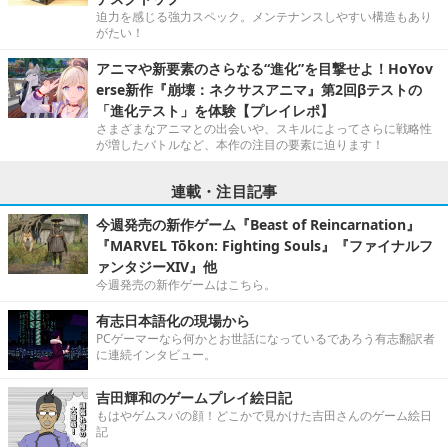
迫力を感じる強力スペック。メンテナンスしやすい構造もあり
がたい！
アニマや新要素のさらなる“進化”を目撃せよ！HoYov
erse新作『崩壊：ネクサスアニマ』第2回βテストの
「進化テスト」を体験【プレイレポ】
さまざまなアニマとの出会いや、スキルによってさらに戦略性
が増したバトルなど、本作の注目の要素に迫ります！
連載・注目記事
今週発売の新作ゲーム『Beast of Reincarnation』
『MARVEL Tōkon: Fighting Souls』『ファイナルフ
ァンタジーXIV』他
今週発売の新作ゲームはこちら。
有志日本語化の現場から
PCゲーマーなら何かとお世話になっているであろう有志翻訳者
に連続インタビュー。
吉田輝和のゲームプレイ絵日記
もはやゲムスパの顔！どこかで見かけた吉田さんのゲーム絵日
記