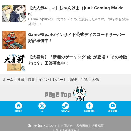
【大人気4コマ】じゃんげま（Junk Gaming Maide
n）
Game*Sparkの一大コンテンツに成長した4コマ。単行本も好評
発売中！
Game*Spark/インサイド公式ディスコードサーバー
好評稼働中！
【大喜利】『新種のゲーミング“蚊”が登場！ その特徴
とは？』回答募集中！
写真・画像
ホーム
›
連載・特集
›
イベントレポート
›
記事
›
Home
X
STEAM
Facebook
YouTube
Game*Sparkについて
お問合せ
広告掲載
会社概要
個人情報保護方針