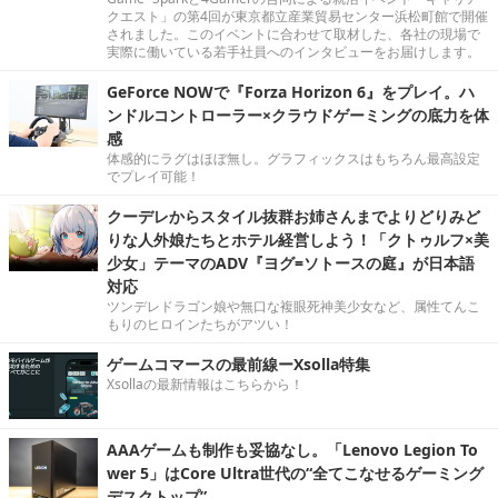
クエスト」の第4回が東京都立産業貿易センター浜松町館で開催
されました。このイベントに合わせて取材した、各社の現場で
実際に働いている若手社員へのインタビューをお届けします。
GeForce NOWで『Forza Horizon 6』をプレイ。ハ
ンドルコントローラー×クラウドゲーミングの底力を体
感
体感的にラグはほぼ無し。グラフィックスはもちろん最高設定
でプレイ可能！
クーデレからスタイル抜群お姉さんまでよりどりみど
りな人外娘たちとホテル経営しよう！「クトゥルフ×美
少女」テーマのADV『ヨグ=ソトースの庭』が日本語
対応
ツンデレドラゴン娘や無口な複眼死神美少女など、属性てんこ
もりのヒロインたちがアツい！
ゲームコマースの最前線ーXsolla特集
Xsollaの最新情報はこちらから！
AAAゲームも制作も妥協なし。「Lenovo Legion To
wer 5」はCore Ultra世代の“全てこなせるゲーミング
デスクトップ”