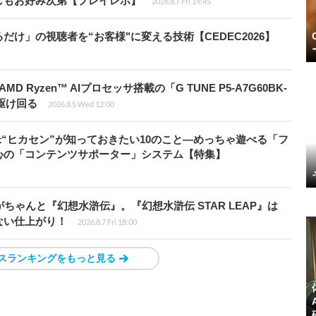
しもお好み次第【プレイレポ】
2026.8.7 Fri 19:45
け」の視聴者を“お客様"に変える技術【CEDEC2026】
Ryzen™ AIプロセッサ搭載の「G TUNE P5-A7G60BK-
を駆け回る
2026.8.5 Wed 12:00
米“ヒカセン”が知っておきたい10のこと―めっちゃ遊べる「フ
心の「コンテンツサポーター」システム【特集】
ちゃんと『幻想水滸伝』。『幻想水滸伝 STAR LEAP』は
ない仕上がり！
2026.8.7 Fri 18:00
スランキングをもっと見る