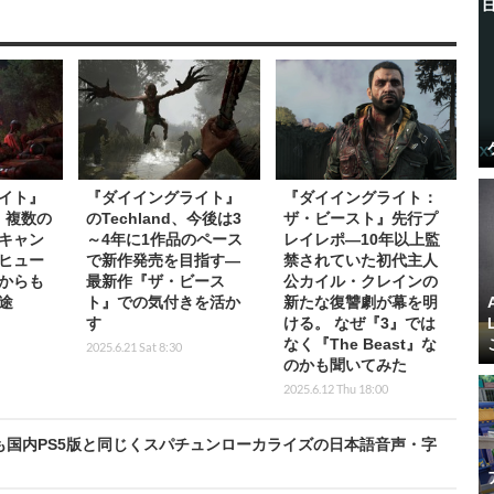
イト』
『ダイイングライト』
『ダイイングライト：
d、複数の
のTechland、今後は3
ザ・ビースト』先行プ
キャン
～4年に1作品のペース
レイレポ―10年以上監
ヒュー
で新作発売を目指す―
禁されていた初代主人
からも
最新作『ザ・ビース
公カイル・クレインの
途
ト』での気付きを活か
新たな復讐劇が幕を明
す
ける。 なぜ『3』では
なく『The Beast』な
2025.6.21 Sat 8:30
のかも聞いてみた
2025.6.12 Thu 18:00
も国内PS5版と同じくスパチュンローカライズの日本語音声・字