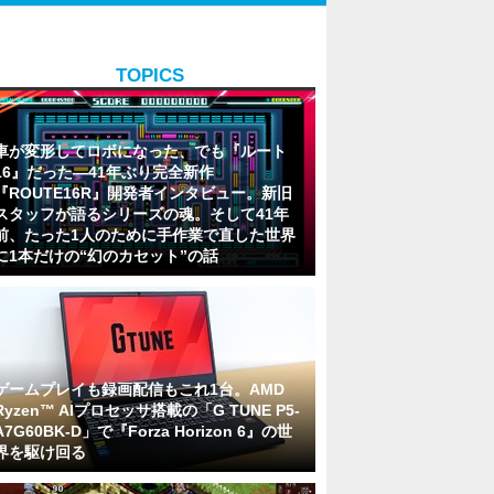
TOPICS
車が変形してロボになった、でも『ルート
16』だった―41年ぶり完全新作
『ROUTE16R』開発者インタビュー。新旧
スタッフが語るシリーズの魂。そして41年
前、たった1人のために手作業で直した世界
に1本だけの“幻のカセット”の話
ゲームプレイも録画配信もこれ1台。AMD
Ryzen™ AIプロセッサ搭載の「G TUNE P5-
A7G60BK-D」で『Forza Horizon 6』の世
界を駆け回る