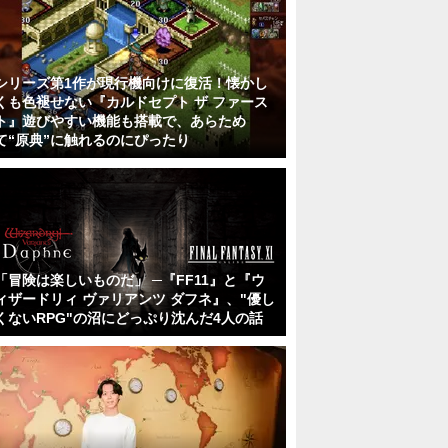
シリーズ第1作が現行機向けに復活！懐かし
くも色褪せない『カルドセプト ザ ファース
ト』遊びやすい機能も搭載で、あらため
て“原典”に触れるのにぴったり
「冒険は楽しいものだ」 ─『FF11』と『ウ
ィザードリィ ヴァリアンツ ダフネ』、"優し
くないRPG"の沼にどっぷり沈んだ4人の話