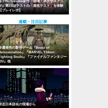
よ！HoYoverse新作『崩壊：ネクサスアニ
マ』第2回βテストの「進化テスト」を体験
【プレイレポ】
連載・注目記事
今週発売の新作ゲーム『Beast of
Reincarnation』『MARVEL Tōkon:
Fighting Souls』『ファイナルファンタジー
XIV』他
有志日本語化の現場から