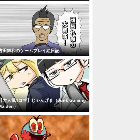
吉田輝和のゲームプレイ絵日記
【大人気4コマ】じゃんげま（Junk Gaming
Maiden）