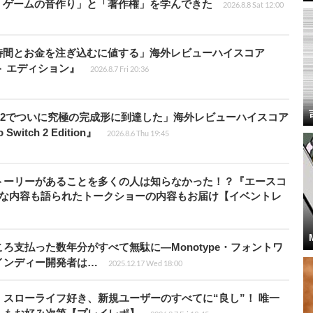
「ゲームの音作り」と「著作権」を学んできた
2026.8.8 Sat 12:00
時間とお金を注ぎ込むに値する」海外レビューハイスコア
ート エディション』
2026.8.7 Fri 20:36
チ2でついに究極の完成形に到達した」海外レビューハイスコア
witch 2 Edition』
2026.8.6 Thu 19:45
トーリーがあることを多くの人は知らなかった！？『エースコ
的な内容も語られたトークショーの内容もお届け【イベントレ
ろ支払った数年分がすべて無駄に―Monotype・フォントワ
インディー開発者は…
2025.12.17 Wed 18:00
スローライフ好き、新規ユーザーのすべてに“良し”！ 唯一