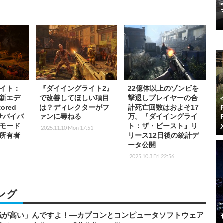
イト：
『ダイイングライト2』
22億体以上のゾンビを
新エデ
で改善してほしい項目
撃退しプレイヤーの合
ored
は？ディレクターがフ
計死亡回数はおよそ17
サバイバ
ァンに尋ねる
万。『ダイイングライ
モード
ト：ザ・ビースト』リ
2025.11.10 Mon 17:51
所有者
リース12日後の統計デ
ータ公開
2025.10.3 Fri 22:56
ング
識が高い」んですよ！―カプコンとコンピュータソフトウェア