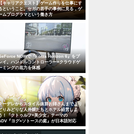
【キャリアクエスト】ゲーム作りを仕事にす
るということ。セガの若手の事例に見る，ゲ
ームプログラマという働き方
GeForce NOWで『Forza Horizon 6』をプ
レイ。ハンドルコントローラー×クラウドゲ
ーミングの底力を体感
クーデレからスタイル抜群お姉さんまでより
どりみどりな人外娘たちとホテル経営しよ
う！「クトゥルフ×美少女」テーマの
ADV『ヨグ=ソトースの庭』が日本語対応