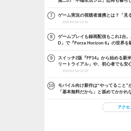
無二の「不穏生活シム」恐怖も暮ら
ゲーム実況の視聴者連携とは？「見るだ
2026.8.8 Sat 12:30
ゲームプレイも録画配信もこれ1台。AMD 
D」で『Forza Horizon 6』の世界
スイッチ2版『FF14』から始める新
リートライアル」や、初心者でも安
2026.8.4 Tue 22:20
モバイル向け新作は“やってること”が
「基本無料だから」と舐めてかかれ
アクセ