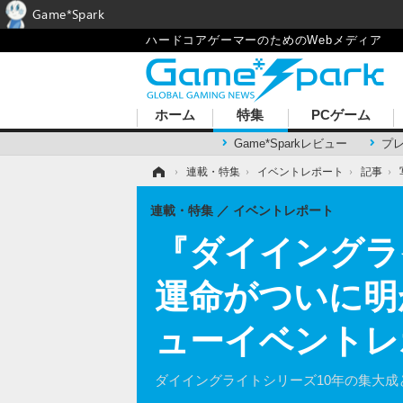
Game*Spark
ハードコアゲーマーのためのWebメディア
ホーム
特集
PCゲーム
Game*Sparkレビュー
プ
ホーム
›
連載・特集
›
イベントレポート
›
記事
›
連載・特集
イベントレポート
『ダイイングラ
運命がついに明
ューイベントレ
ダイイングライトシリーズ10年の集大