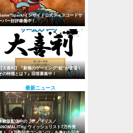
Game*Spark/インサイド公式ディスコードサ
ーバー好評稼働中！
【大喜利】『新種のゲーミング“蚊”が登場！
その特徴とは？』回答募集中！
最新ニュース
体験版配信中の『アノマリス／
ANOMALITH』ウィッシュリスト7万件突
破！「6万件記念コンテンツ」を兼ねた記念