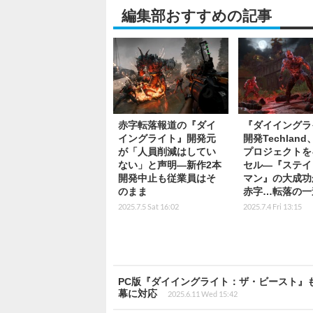
編集部おすすめの記事
赤字転落報道の『ダイ
『ダイイングラ
イングライト』開発元
開発Techlan
が「人員削減はしてい
プロジェクトを
ない」と声明―新作2本
セル―『ステイ
開発中止も従業員はそ
マン』の大成功
のまま
赤字…転落の一
2025.7.5 Sat 16:02
2025.7.4 Fri 13:15
PC版『ダイイングライト：ザ・ビースト』
幕に対応
2025.6.11 Wed 15:42