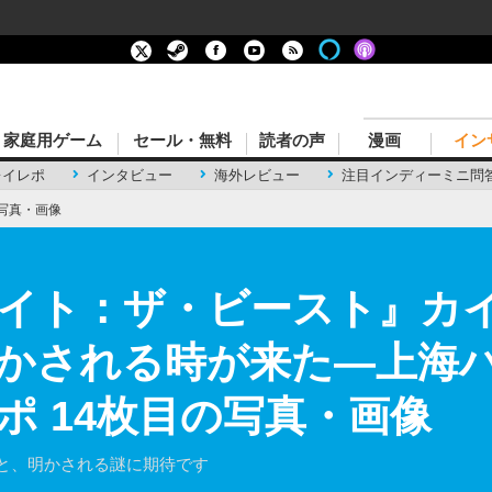
家庭用ゲーム
セール・無料
読者の声
漫画
イン
レイレポ
インタビュー
海外レビュー
注目インディーミニ問
写真・画像
イト：ザ・ビースト』カ
かされる時が来た―上海
ポ 14枚目の写真・画像
成と、明かされる謎に期待です