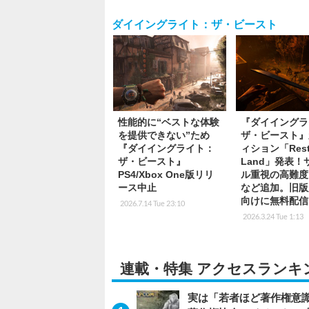
ダイイングライト：ザ・ビースト
性能的に“ベストな体験
『ダイイングラ
を提供できない”ため
ザ・ビースト』
『ダイイングライト：
ィション「Rest
ザ・ビースト』
Land」発表！
PS4/Xbox One版リリ
ル重視の高難度
ース中止
など追加。旧版
向けに無料配信
2026.7.14 Tue 23:10
2026.3.24 Tue 1:13
連載・特集 アクセスランキ
実は「若者ほど著作権意