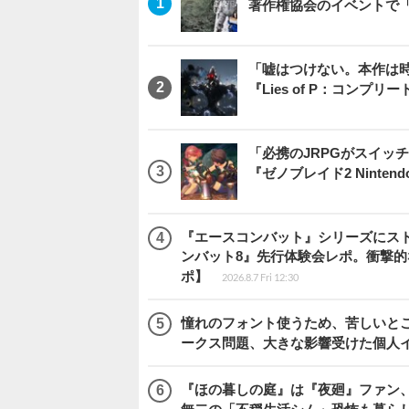
著作権協会のイベントで
「嘘はつけない。本作は
『Lies of P：コンプリ
「必携のJRPGがスイッ
『ゼノブレイド2 Nintendo S
『エースコンバット』シリーズにス
ンバット8』先行体験会レポ。衝撃
ポ】
2026.8.7 Fri 12:30
憧れのフォント使うため、苦しいとこ
ークス問題、大きな影響受けた個人
『ほの暮しの庭』は『夜廻』ファン、