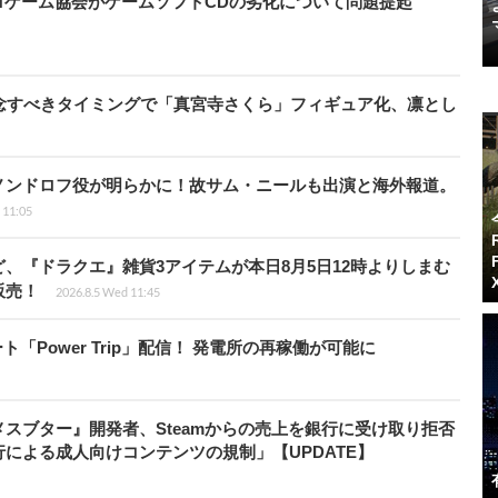
ロゲーム協会がゲームソフトCDの劣化について問題提起
念すべきタイミングで「真宮寺さくら」フィギュア化、凛とし
ノンドロフ役が明らかに！故サム・ニールも出演と海外報道。
i 11:05
、『ドラクエ』雑貨3アイテムが本日8月5日12時よりしまむ
販売！
2026.8.5 Wed 11:45
ート「Power Trip」配信！ 発電所の再稼働が可能に
スブター』開発者、Steamからの売上を銀行に受け取り拒否
による成人向けコンテンツの規制」【UPDATE】