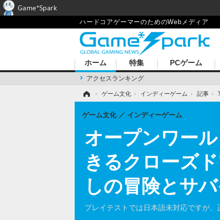
Game*Spark
ハードコアゲーマーのためのWebメディア
ホーム
特集
PCゲーム
アクセスランキング
ホーム
›
ゲーム文化
›
インディーゲーム
›
記事
›
ゲーム文化
インディーゲーム
オープンワールドR
きるクローズド
しの冒険とサバ
プレイテストでは日本語未対応ですが、