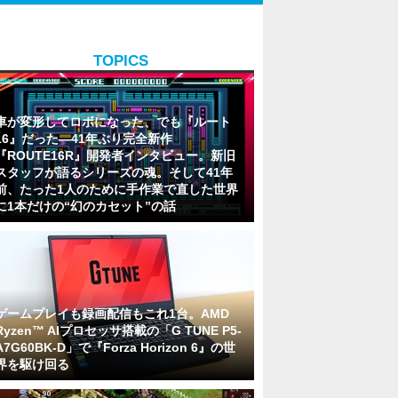
TOPICS
車が変形してロボになった、でも『ルート
16』だった―41年ぶり完全新作
『ROUTE16R』開発者インタビュー。新旧
スタッフが語るシリーズの魂。そして41年
前、たった1人のために手作業で直した世界
に1本だけの“幻のカセット”の話
ゲームプレイも録画配信もこれ1台。AMD
Ryzen™ AIプロセッサ搭載の「G TUNE P5-
A7G60BK-D」で『Forza Horizon 6』の世
界を駆け回る