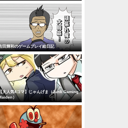
吉田輝和のゲームプレイ絵日記
【大人気4コマ】じゃんげま（Junk Gaming
Maiden）