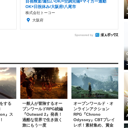
目視検査/週払いOK/×空調完備×マイカー通勤
OK×日祝休み/大阪府/八尾市
株式会社トーコー
大阪府
Sponsored by
をする
一般人が冒険するオー
オープンワールド・オ
d
プンワールドRPG続編
ンラインアクション
ition』ス
『Outward 2』発表！
RPG『Chrono
！
過酷な世界で生き抜く
Odyssey』CBTプレイ
旅にもう一度
レポ！素材集め、賞金