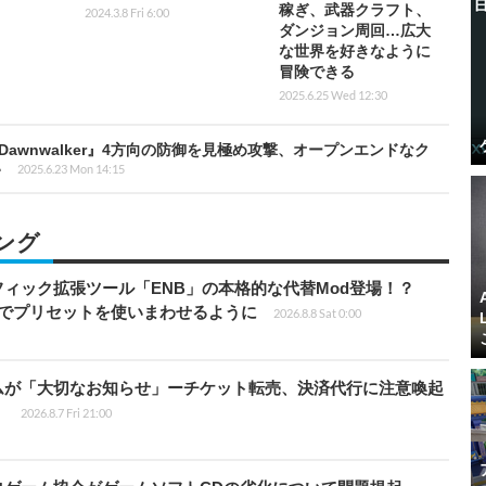
稼ぎ、武器クラフト、
2024.3.8 Fri 6:00
ダンジョン周回…広大
な世界を好きなように
冒険できる
2025.6.25 Wed 12:30
of Dawnwalker』4方向の防御を見極め攻撃、オープンエンドなク
い
2025.6.23 Mon 14:15
ング
ィック拡張ツール「ENB」の本格的な代替Mod登場！？
ders」でプリセットを使いまわせるように
2026.8.8 Sat 0:00
ムが「大切なお知らせ」ーチケット転売、決済代行に注意喚起
」
2026.8.7 Fri 21:00