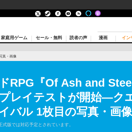
家庭用ゲーム
セール・無料
読者の声
漫画
イン
写真・画像
PG『Of Ash and St
プレイテストが開始―ク
イバル 1枚目の写真・画
正式版では対応予定とされています。