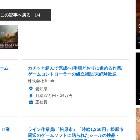
この記事へ戻る
1/4
ーム
カチッと組んで完成へ!手順どおりに進める作業/
ゲームコントローラーの組立補助/未経験歓迎
株式会社Tetote
愛知県
月給27万円～34万円
正社員
IT業
ライン作業員/「松原市」「時給1,350円」松原市
周辺のゲームソフトに貼られたシールの検品・