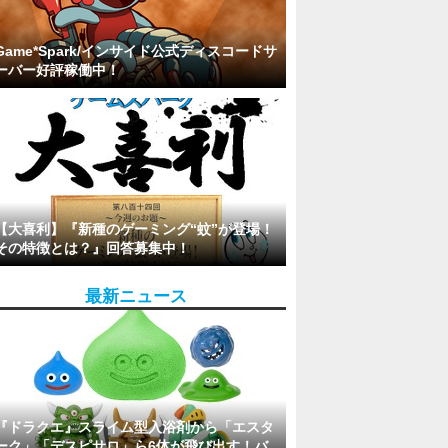
Game*Spark/インサイド公式ディスコードサ
ーバー好評稼働中！
【大喜利】『新種のゲーミング“蚊”が登場！
その特徴とは？』回答募集中！
最新ニュース
『ドラクエ』スライム型入浴剤から「エスタ
ーク」「デスピサロ」ら6体が飛び出す！バ