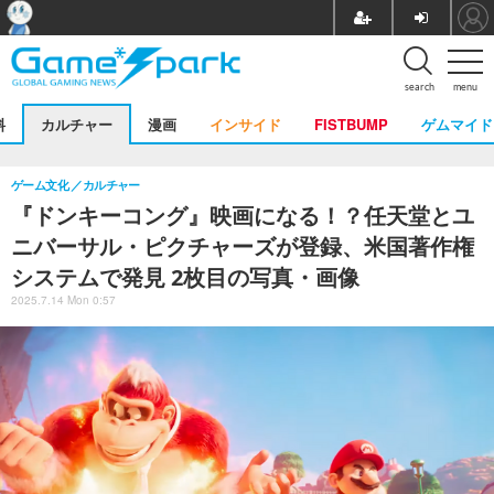
search
menu
料
カルチャー
漫画
インサイド
FISTBUMP
ゲムマイド
ゲーム文化
カルチャー
『ドンキーコング』映画になる！？任天堂とユ
ニバーサル・ピクチャーズが登録、米国著作権
システムで発見 2枚目の写真・画像
2025.7.14 Mon 0:57