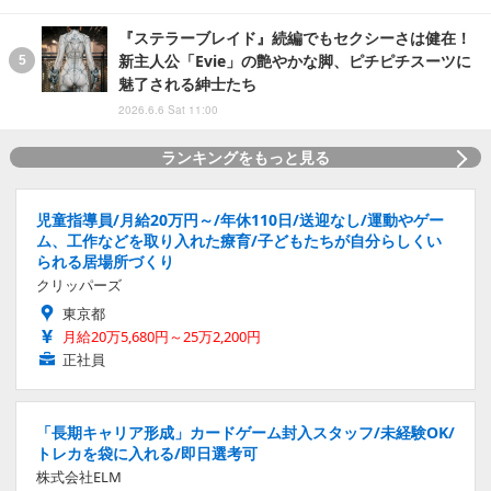
『ステラーブレイド』続編でもセクシーさは健在！
新主人公「Evie」の艶やかな脚、ピチピチスーツに
魅了される紳士たち
2026.6.6 Sat 11:00
ランキングをもっと見る
児童指導員/月給20万円～/年休110日/送迎なし/運動やゲー
ム、工作などを取り入れた療育/子どもたちが自分らしくい
られる居場所づくり
クリッパーズ
東京都
月給20万5,680円～25万2,200円
正社員
「長期キャリア形成」カードゲーム封入スタッフ/未経験OK/
トレカを袋に入れる/即日選考可
株式会社ELM