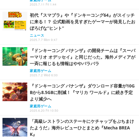
2025.7.11 Fri 1:44
初代『スマブラ』や『ドンキーコング64』がスイッチ
に来る！？ 公式動画を見すぎたゲーマーが発見したお
ぼろげな“ヒント”
ニュース
2025.7.7 Mon 9:47
『ドンキーコング バナンザ』の開発チームは『スーパ
ーマリオ オデッセイ』と同じだった。海外メディアが
一斉に報じるも情報はややバラバラ
家庭用ゲーム
2025.7.2 Wed 6:00
『ドンキーコング バナンザ』ダウンロード容量が10G
Bから8.5GBに削減！『マリカ ワールド』に続き予定
より減少へ
家庭用ゲーム
2025.6.20 Fri 10:50
「高級レストランのステーキにケチャップをぶちまけ
たようだ」海外レビューひとまとめ『Mecha BREA
K』