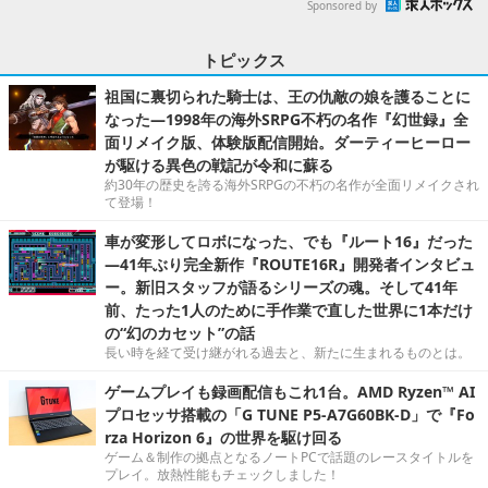
Sponsored by
トピックス
祖国に裏切られた騎士は、王の仇敵の娘を護ることに
なった―1998年の海外SRPG不朽の名作『幻世録』全
面リメイク版、体験版配信開始。ダーティーヒーロー
が駆ける異色の戦記が令和に蘇る
約30年の歴史を誇る海外SRPGの不朽の名作が全面リメイクされ
て登場！
車が変形してロボになった、でも『ルート16』だった
―41年ぶり完全新作『ROUTE16R』開発者インタビュ
ー。新旧スタッフが語るシリーズの魂。そして41年
前、たった1人のために手作業で直した世界に1本だけ
の“幻のカセット”の話
長い時を経て受け継がれる過去と、新たに生まれるものとは。
ゲームプレイも録画配信もこれ1台。AMD Ryzen™ AI
プロセッサ搭載の「G TUNE P5-A7G60BK-D」で『Fo
rza Horizon 6』の世界を駆け回る
ゲーム＆制作の拠点となるノートPCで話題のレースタイトルを
プレイ。放熱性能もチェックしました！