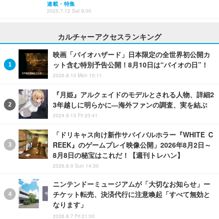
連載・特集
2025.7.12 Sat 9:00
カルチャーアクセスランキング
映画「バイオハザード」日本限定の全世界初公開カ
ット含む特別予告公開！8月10日は“バイオの日”！
2026.8.10 Mon 10:11
『月姫』アルクェイドのモデルとされる人物、詳細2
3年越しに明らかに―海外ファンの調査、実を結ぶ
2024.9.13 Fri 20:41
「ドリキャス向け新作サバイバルホラー『WHITE C
REEK』のゲームプレイ映像公開」2026年8月2日～
8月8日の秘宝はこれだ！【週刊トレハン】
2026.8.9 Sun 14:30
ニンテンドーミュージアムが「大切なお知らせ」ー
チケット転売、決済代行に注意喚起「すべて無効と
なります」
2026.8.7 Fri 21:00