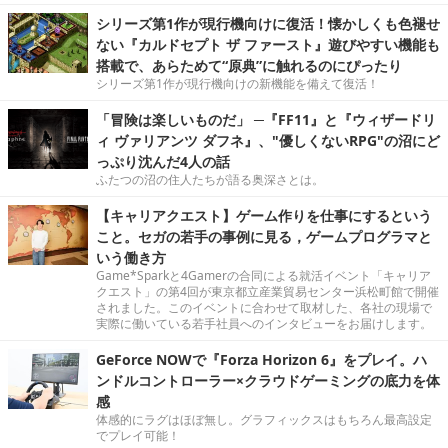
シリーズ第1作が現行機向けに復活！懐かしくも色褪せ
ない『カルドセプト ザ ファースト』遊びやすい機能も
搭載で、あらためて“原典”に触れるのにぴったり
シリーズ第1作が現行機向けの新機能を備えて復活！
「冒険は楽しいものだ」 ─『FF11』と『ウィザードリ
ィ ヴァリアンツ ダフネ』、"優しくないRPG"の沼にど
っぷり沈んだ4人の話
ふたつの沼の住人たちが語る奥深さとは。
【キャリアクエスト】ゲーム作りを仕事にするという
こと。セガの若手の事例に見る，ゲームプログラマと
いう働き方
Game*Sparkと4Gamerの合同による就活イベント「キャリア
クエスト」の第4回が東京都立産業貿易センター浜松町館で開催
されました。このイベントに合わせて取材した、各社の現場で
実際に働いている若手社員へのインタビューをお届けします。
GeForce NOWで『Forza Horizon 6』をプレイ。ハ
ンドルコントローラー×クラウドゲーミングの底力を体
感
体感的にラグはほぼ無し。グラフィックスはもちろん最高設定
でプレイ可能！