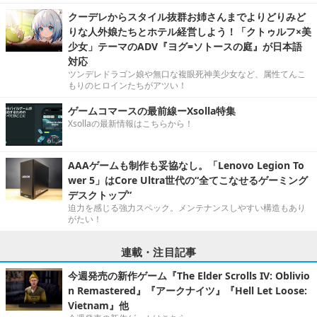
クーデレからスタイル抜群お姉さんまでよりどりみど
りな人外娘たちとホテル経営しよう！「クトゥルフ×美
少女」テーマのADV『ヨグ=ソトースの庭』が日本語
対応
ツンデレドラゴン娘や無口な複眼死神美少女など、属性てんこ
もりのヒロインたちがアツい！
ゲームコマースの最前線ーXsolla特集
Xsollaの最新情報はこちらから！
AAAゲームも制作も妥協なし。「Lenovo Legion To
wer 5」はCore Ultra世代の“全てこなせるゲーミング
デスクトップ”
迫力を感じる強力スペック。メンテナンスしやすい構造もあり
がたい！
連載・注目記事
今週発売の新作ゲーム『The Elder Scrolls IV: Oblivio
n Remastered』『アークナイツ』『Hell Let Loose:
Vietnam』他