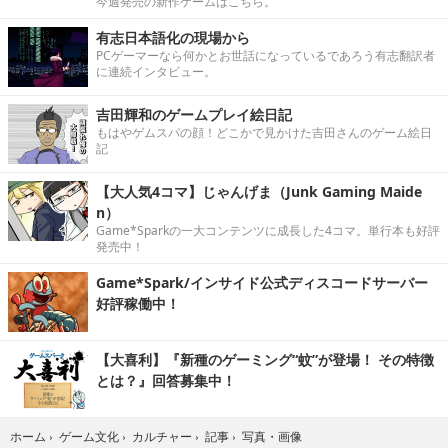
今週発売の新作ゲームはこちら。
有志日本語化の現場から
PCゲーマーなら何かとお世話になっているであろう有志翻訳者
に連続インタビュー。
吉田輝和のゲームプレイ絵日記
もはやゲムスパの顔！どこかで見かけた吉田さんのゲーム絵日
記
【大人気4コマ】じゃんげま（Junk Gaming Maide
n）
Game*Sparkの一大コンテンツに成長した4コマ。単行本も好評
発売中！
Game*Spark/インサイド公式ディスコードサーバー
好評稼働中！
【大喜利】『新種のゲーミング“蚊”が登場！ その特徴
とは？』回答募集中！
写真・画像
ホーム
›
ゲーム文化
›
カルチャー
›
記事
›