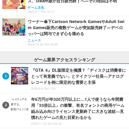
ズ、Steam版が近日販売終了へ―その理由は不明
ゲーム文化
2025.5.1 Thu 18:15
ワーナー傘下Cartoon Network GamesやAdult Swi
m Games販売の複数ゲームが突如販売終了―デベロ
ッパーは関与できず心を痛める
ニュース
2024.12.26 Thu 23:30
ゲーム業界アクセスランキング
『GTA 6』DL版限定を擁護？「ディスクは消費者に
とって有意義でない」とテイクツー社長―アナログ
レコードを例に限定的な需要と主張
2026.8.8 Sat 1:02
年6万円が年320万円以上に…1人で使うなら年間費
用「53倍以上」の衝撃、有名フォントの商用ゲーム
組み込み向けライセンス更新終了に大きな波紋―見
慣れたゲームの見た目変わるかも
2025.11.30 Sun 22:49