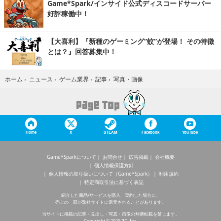
Game*Spark/インサイド公式ディスコードサーバー
好評稼働中！
【大喜利】『新種のゲーミング“蚊”が登場！ その特徴
とは？』回答募集中！
写真・画像
ホーム
›
ニュース
›
ゲーム業界
›
記事
›
Home
X
STEAM
Facebook
YouTube
Game*Sparkについて
お問合せ
広告掲載
会社概要
個人情報保護方針
個人情報の取り扱いについて（Game*Spark）
利用規約
特定商取引法に基づく表記
紹介した商品/サービスを購入、契約した場合に、
売上の一部が弊社サイトに還元されることがあります。
当サイトに掲載の記事・見出し・写真・画像の無断転載を禁じます。
Copyright © 2026 IID, Inc.