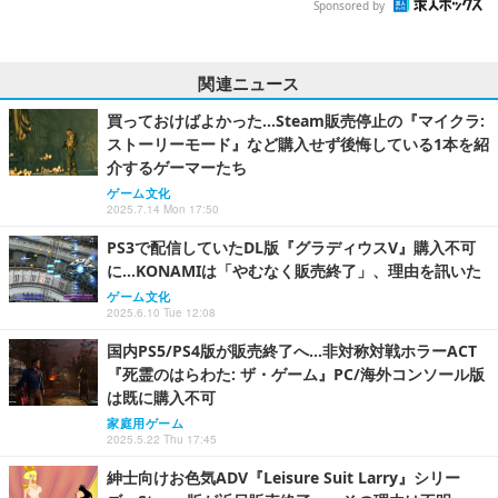
Sponsored by
関連ニュース
買っておけばよかった…Steam販売停止の『マイクラ:
ストーリーモード』など購入せず後悔している1本を紹
介するゲーマーたち
ゲーム文化
2025.7.14 Mon 17:50
PS3で配信していたDL版『グラディウスV』購入不可
に…KONAMIは「やむなく販売終了」、理由を訊いた
ゲーム文化
2025.6.10 Tue 12:08
国内PS5/PS4版が販売終了へ…非対称対戦ホラーACT
『死霊のはらわた: ザ・ゲーム』PC/海外コンソール版
は既に購入不可
家庭用ゲーム
2025.5.22 Thu 17:45
紳士向けお色気ADV『Leisure Suit Larry』シリー