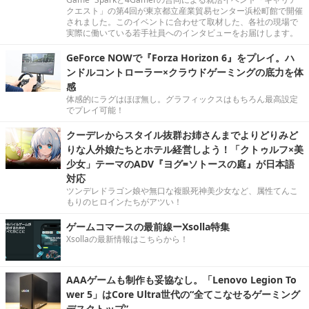
クエスト」の第4回が東京都立産業貿易センター浜松町館で開催
されました。このイベントに合わせて取材した、各社の現場で
実際に働いている若手社員へのインタビューをお届けします。
GeForce NOWで『Forza Horizon 6』をプレイ。ハ
ンドルコントローラー×クラウドゲーミングの底力を体
感
体感的にラグはほぼ無し。グラフィックスはもちろん最高設定
でプレイ可能！
クーデレからスタイル抜群お姉さんまでよりどりみど
りな人外娘たちとホテル経営しよう！「クトゥルフ×美
少女」テーマのADV『ヨグ=ソトースの庭』が日本語
対応
ツンデレドラゴン娘や無口な複眼死神美少女など、属性てんこ
もりのヒロインたちがアツい！
ゲームコマースの最前線ーXsolla特集
Xsollaの最新情報はこちらから！
AAAゲームも制作も妥協なし。「Lenovo Legion To
wer 5」はCore Ultra世代の“全てこなせるゲーミング
デスクトップ”