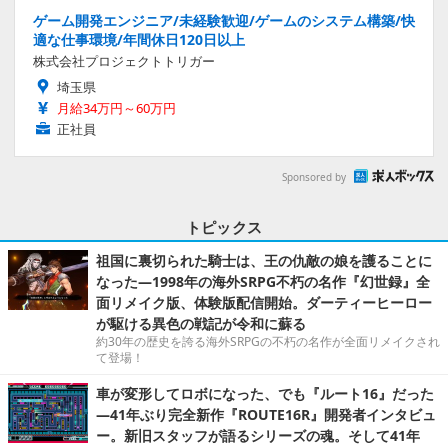
ゲーム開発エンジニア/未経験歓迎/ゲームのシステム構築/快
適な仕事環境/年間休日120日以上
株式会社プロジェクトトリガー
埼玉県
月給34万円～60万円
正社員
Sponsored by
トピックス
祖国に裏切られた騎士は、王の仇敵の娘を護ることに
なった―1998年の海外SRPG不朽の名作『幻世録』全
面リメイク版、体験版配信開始。ダーティーヒーロー
が駆ける異色の戦記が令和に蘇る
約30年の歴史を誇る海外SRPGの不朽の名作が全面リメイクされ
て登場！
車が変形してロボになった、でも『ルート16』だった
―41年ぶり完全新作『ROUTE16R』開発者インタビュ
ー。新旧スタッフが語るシリーズの魂。そして41年