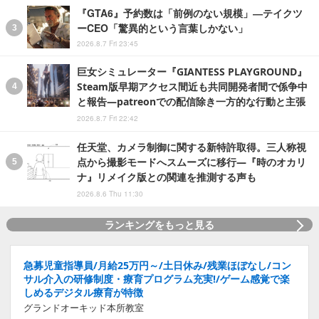
『GTA6』予約数は「前例のない規模」―テイクツ
ーCEO「驚異的という言葉しかない」
2026.8.7 Fri 23:45
巨女シミュレーター『GIANTESS PLAYGROUND』
Steam版早期アクセス間近も共同開発者間で係争中
と報告―patreonでの配信除き一方的な行動と主張
2026.8.7 Fri 22:42
任天堂、カメラ制御に関する新特許取得。三人称視
点から撮影モードへスムーズに移行―『時のオカリ
ナ』リメイク版との関連を推測する声も
2026.8.6 Thu 11:30
ランキングをもっと見る
急募児童指導員/月給25万円～/土日休み/残業ほぼなし/コン
サル介入の研修制度・療育プログラム充実!/ゲーム感覚で楽
しめるデジタル療育が特徴
グランドオーキッド本所教室