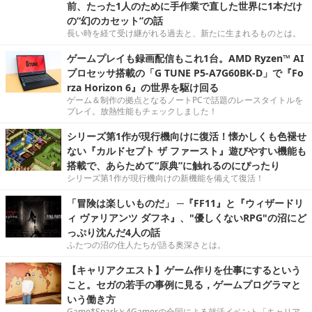
前、たった1人のために手作業で直した世界に1本だけ
の“幻のカセット”の話
長い時を経て受け継がれる過去と、新たに生まれるものとは。
ゲームプレイも録画配信もこれ1台。AMD Ryzen™ AI
プロセッサ搭載の「G TUNE P5-A7G60BK-D」で『Fo
rza Horizon 6』の世界を駆け回る
ゲーム＆制作の拠点となるノートPCで話題のレースタイトルを
プレイ。放熱性能もチェックしました！
シリーズ第1作が現行機向けに復活！懐かしくも色褪せ
ない『カルドセプト ザ ファースト』遊びやすい機能も
搭載で、あらためて“原典”に触れるのにぴったり
シリーズ第1作が現行機向けの新機能を備えて復活！
「冒険は楽しいものだ」 ─『FF11』と『ウィザードリ
ィ ヴァリアンツ ダフネ』、"優しくないRPG"の沼にど
っぷり沈んだ4人の話
ふたつの沼の住人たちが語る奥深さとは。
【キャリアクエスト】ゲーム作りを仕事にするという
こと。セガの若手の事例に見る，ゲームプログラマと
いう働き方
Game*Sparkと4Gamerの合同による就活イベント「キャリア