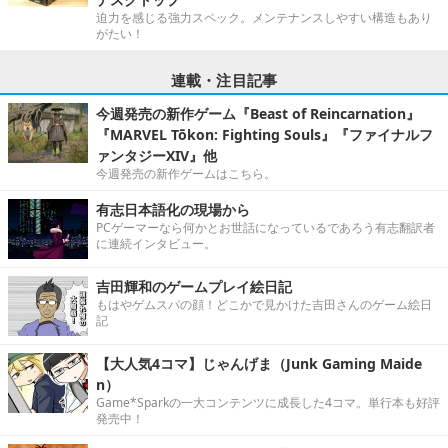
迫力を感じる強力スペック。メンテナンスしやすい構造もあり
がたい！
連載・注目記事
今週発売の新作ゲーム『Beast of Reincarnation』
『MARVEL Tōkon: Fighting Souls』『ファイナルフ
ァンタジーXIV』他
今週発売の新作ゲームはこちら。
有志日本語化の現場から
PCゲーマーなら何かとお世話になっているであろう有志翻訳者
に連続インタビュー。
吉田輝和のゲームプレイ絵日記
もはやゲムスパの顔！どこかで見かけた吉田さんのゲーム絵日
記
【大人気4コマ】じゃんげま（Junk Gaming Maide
n）
Game*Sparkの一大コンテンツに成長した4コマ。単行本も好評
発売中！