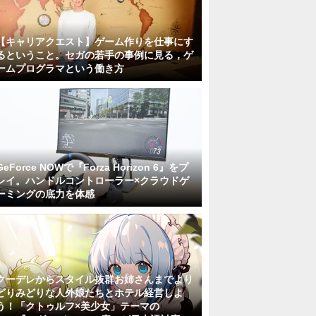
【キャリアクエスト】ゲーム作りを仕事にす
るということ。セガの若手の事例に見る，ゲ
ームプログラマという働き方
GeForce NOWで『Forza Horizon 6』をプ
レイ。ハンドルコントローラー×クラウドゲ
ーミングの底力を体感
クーデレからスタイル抜群お姉さんまでより
どりみどりな人外娘たちとホテル経営しよ
う！「クトゥルフ×美少女」テーマの