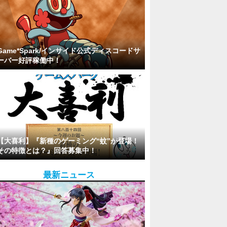
Game*Spark/インサイド公式ディスコードサ
ーバー好評稼働中！
【大喜利】『新種のゲーミング“蚊”が登場！
その特徴とは？』回答募集中！
最新ニュース