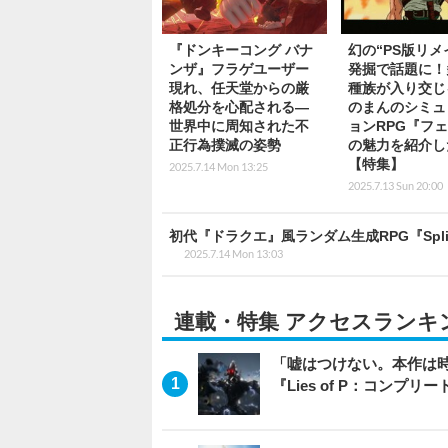
『ドンキーコング バナ
幻の“PS版リメ
ンザ』フラゲユーザー
発掘で話題に！
現れ、任天堂からの厳
種族が入り交じ
格処分を心配される―
のまんのシミュ
世界中に周知された不
ョンRPG『フ
正行為撲滅の姿勢
の魅力を紹介し
【特集】
2025.7.14 Mon 13:25
2025.7.13 Sun 20:00
初代『ドラクエ』風ランダム生成RPG『Spl
2025.7.14 Mon 13:03
連載・特集 アクセスランキ
「嘘はつけない。本作は
『Lies of P：コンプリ