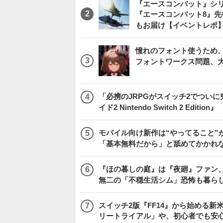
『エースコンバット』シ
『エースコンバット8』
もお届け【イベントレポ
憧れのフォント使うため、
フォントワークス問題、
「必携のJRPGがスイッチ2でつい
イド2 Nintendo Switch 2 Edition』
モバイル向け新作は“やってること”が
「基本無料だから」と舐めてかかれ
『ほの暮しの庭』は『夜廻』ファン、
無二の「不穏生活シム」恐怖も暮ら
スイッチ2版『FF14』から始める新
リートライアル」や、初心者でも安