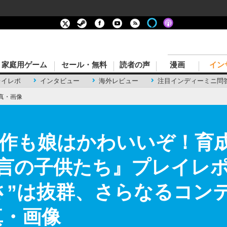
家庭用ゲーム
セール・無料
読者の声
漫画
イン
レイレポ
インタビュー
海外レビュー
注目インディーミニ問
真・画像
新作も娘はかわいいぞ！育成
 予言の子供たち』プレイレ
さ”は抜群、さらなるコン
真・画像