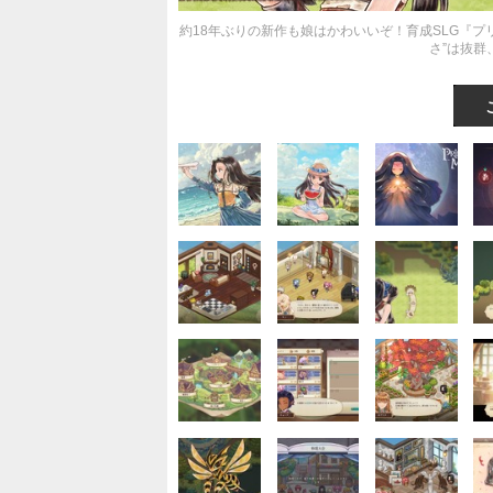
約18年ぶりの新作も娘はかわいいぞ！育成SLG『プ
さ”は抜