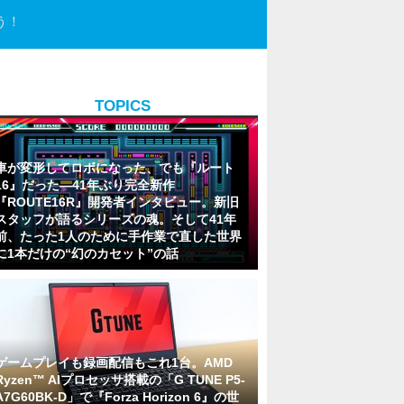
う！
TOPICS
車が変形してロボになった、でも『ルート
16』だった―41年ぶり完全新作
『ROUTE16R』開発者インタビュー。新旧
スタッフが語るシリーズの魂。そして41年
前、たった1人のために手作業で直した世界
に1本だけの“幻のカセット”の話
ゲームプレイも録画配信もこれ1台。AMD
Ryzen™ AIプロセッサ搭載の「G TUNE P5-
A7G60BK-D」で『Forza Horizon 6』の世