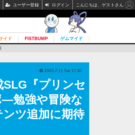
ユーザー登録
ログイン
こんにちは、ゲストさん
サイド
FISTBUMP
ゲムマイド
答
2025.7.15 Tue 17:30
SLG『プリンセ
ポ―勉強や冒険な
テンツ追加に期待