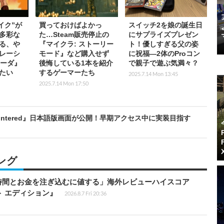
イク”が
買っておけばよかっ
スイッチ2を娘の誕生日
多彩な
た…Steam販売停止の
にサプライズプレゼン
る、や
『マイクラ: ストーリー
ト！優しすぎる父の姿
レーシ
モード』など購入せず
に祝福―2体のProコン
ェーダ』
後悔している1本を紹介
で親子で遊ぶ気満々？
たい
するゲーマーたち
2025.7.14 Mon 13:45
2025.7.14 Mon 17:50
intered』日本語版画面が公開！早期アクセス中に実装目指す
ング
時間とお金を注ぎ込むに値する」海外レビューハイスコア
ート エディション』
2026.8.7 Fri 20:36