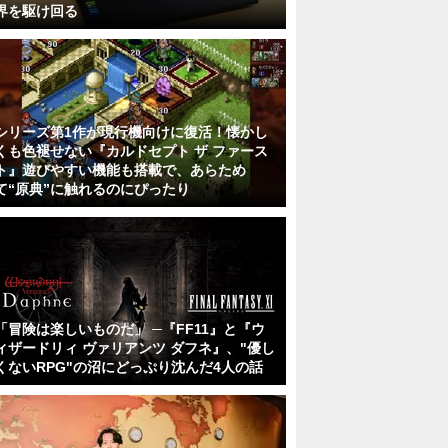
界を駆け回る
シリーズ第1作が現行機向けに復活！懐かし
くも色褪せない『カルドセプト ザ ファース
ト』遊びやすい機能も搭載で、あらため
て“原典”に触れるのにぴったり
「冒険は楽しいものだ」 ─『FF11』と『ウ
ィザードリィ ヴァリアンツ ダフネ』、"優し
くないRPG"の沼にどっぷり沈んだ4人の話