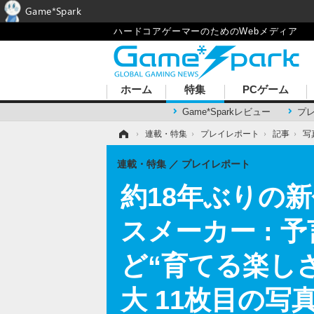
Game*Spark
ハードコアゲーマーのためのWebメディア
ホーム
特集
PCゲーム
Game*Sparkレビュー
プ
ホーム
›
連載・特集
›
プレイレポート
›
記事
›
写
連載・特集
プレイレポート
約18年ぶりの
スメーカー :
ど“育てる楽し
大 11枚目の写