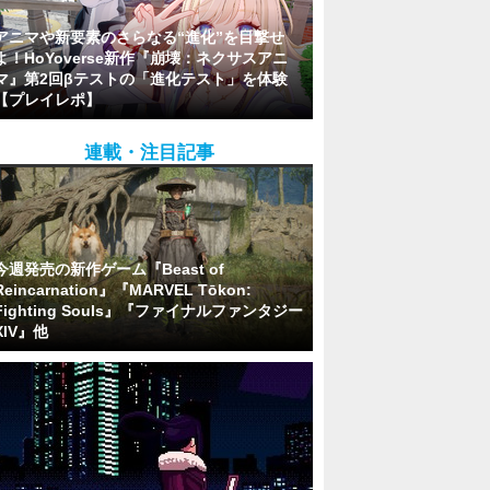
アニマや新要素のさらなる“進化”を目撃せ
よ！HoYoverse新作『崩壊：ネクサスアニ
マ』第2回βテストの「進化テスト」を体験
【プレイレポ】
連載・注目記事
今週発売の新作ゲーム『Beast of
Reincarnation』『MARVEL Tōkon:
Fighting Souls』『ファイナルファンタジー
XIV』他