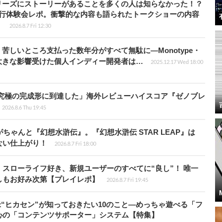
リーズにストーリーがあることを多くの人は知らなかった！？
先行体験会レポ。衝撃的な内容も語られたトークショーの内容
】
2026.8.7 Fri 12:30
苦しいところ支払った数年分がすべて無駄に―Monotype・
大きな影響受けた個人インディー開発者は…
2025.12.17 Wed 18:00
に究極の完成形に到達した」海外レビューハイスコア『ゼノブレ
2026.8.6 Thu 19:45
ちゃんと『幻想水滸伝』。『幻想水滸伝 STAR LEAP』は
ない仕上がり！
2026.8.7 Fri 18:00
スローライフ好き、新規ユーザーのすべてに“良し”！ 唯一
しもお好み次第【プレイレポ】
2026.8.7 Fri 19:45
米“ヒカセン”が知っておきたい10のこと―めっちゃ遊べる「フ
心の「コンテンツサポーター」システム【特集】