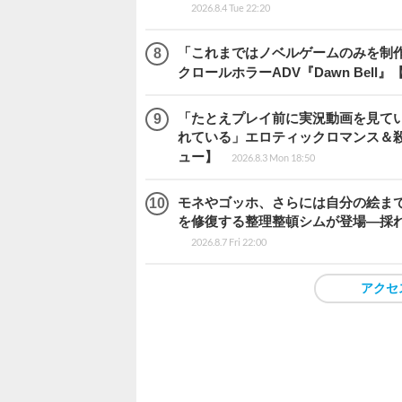
2026.8.4 Tue 22:20
「これまではノベルゲームのみを制
クロールホラーADV『Dawn Bel
「たとえプレイ前に実況動画を見て
れている」エロティックロマンス＆殺人ミ
ュー】
2026.8.3 Mon 18:50
モネやゴッホ、さらには自分の絵まで
を修復する整理整頓シムが登場―採れたて
2026.8.7 Fri 22:00
アクセ