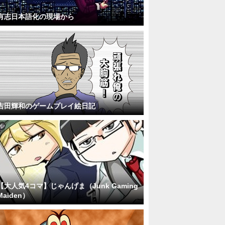
有志日本語化の現場から
吉田輝和のゲームプレイ絵日記
【大人気4コマ】じゃんげま（Junk Gaming
Maiden）