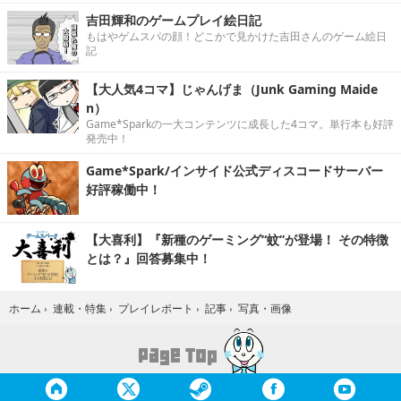
吉田輝和のゲームプレイ絵日記
もはやゲムスパの顔！どこかで見かけた吉田さんのゲーム絵日
記
【大人気4コマ】じゃんげま（Junk Gaming Maide
n）
Game*Sparkの一大コンテンツに成長した4コマ。単行本も好評
発売中！
Game*Spark/インサイド公式ディスコードサーバー
好評稼働中！
【大喜利】『新種のゲーミング“蚊”が登場！ その特徴
とは？』回答募集中！
写真・画像
ホーム
›
連載・特集
›
プレイレポート
›
記事
›