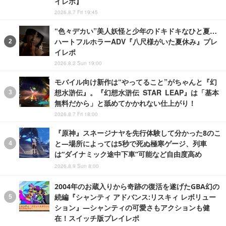
イレポ】
2026.8.7 Fri 19:45
“色々デカい”美人妖怪と少年のドキドキなひと夏…
ハートフルホラーADV『八尺様がいた夏休み』プレ
イレポ
2026.8.2 Sun 19:00
モバイル向け新作は“やってること”がちゃんと『幻
想水滸伝』。『幻想水滸伝 STAR LEAP』は「基本
無料だから」と舐めてかかれない仕上がり！
2026.8.7 Fri 18:00
『原神』スネージナヤを先行体験して分かった8のこ
と―場所によっては5秒で死ぬ極寒ゲージ、列車
は“ダイナミック途中下車”可能など自由度高め
2026.8.9 Sun 8:00
2004年のお蔵入りから奇跡の復活を遂げたGBA幻の
続編『シャンティ アドバンス:リスキィ レボリュー
ション』―シャンティの可愛さもアクションも健
在！スイッチ版プレイレポ