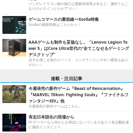
ツンデレドラゴン娘や無口な複眼死神美少女など、属性てんこ
もりのヒロインたちがアツい！
ゲームコマースの最前線ーXsolla特集
Xsollaの最新情報はこちらから！
AAAゲームも制作も妥協なし。「Lenovo Legion To
wer 5」はCore Ultra世代の“全てこなせるゲーミング
デスクトップ”
迫力を感じる強力スペック。メンテナンスしやすい構造もあり
がたい！
連載・注目記事
今週発売の新作ゲーム『Beast of Reincarnation』
『MARVEL Tōkon: Fighting Souls』『ファイナルフ
ァンタジーXIV』他
今週発売の新作ゲームはこちら。
有志日本語化の現場から
PCゲーマーなら何かとお世話になっているであろう有志翻訳者
に連続インタビュー。