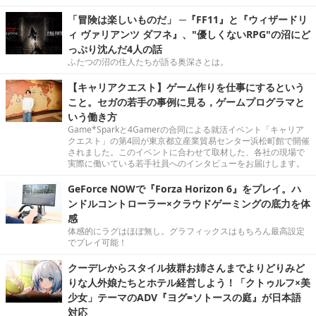
「冒険は楽しいものだ」 ─『FF11』と『ウィザードリ
ィ ヴァリアンツ ダフネ』、"優しくないRPG"の沼にど
っぷり沈んだ4人の話
ふたつの沼の住人たちが語る奥深さとは。
【キャリアクエスト】ゲーム作りを仕事にするという
こと。セガの若手の事例に見る，ゲームプログラマと
いう働き方
Game*Sparkと4Gamerの合同による就活イベント「キャリア
クエスト」の第4回が東京都立産業貿易センター浜松町館で開催
されました。このイベントに合わせて取材した、各社の現場で
実際に働いている若手社員へのインタビューをお届けします。
GeForce NOWで『Forza Horizon 6』をプレイ。ハ
ンドルコントローラー×クラウドゲーミングの底力を体
感
体感的にラグはほぼ無し。グラフィックスはもちろん最高設定
でプレイ可能！
クーデレからスタイル抜群お姉さんまでよりどりみど
りな人外娘たちとホテル経営しよう！「クトゥルフ×美
少女」テーマのADV『ヨグ=ソトースの庭』が日本語
対応