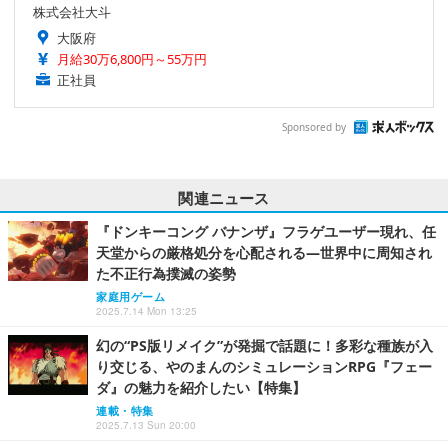
株式会社大斗
大阪府
月給30万6,800円～55万円
正社員
Sponsored by
関連ニュース
『ドンキーコング バナンザ』フラゲユーザー現れ、任
天堂からの厳格処分を心配される―世界中に周知され
た不正行為撲滅の姿勢
家庭用ゲーム
2025.7.14 Mon 13:25
幻の“PS版リメイク”が発掘で話題に！多彩な種族が入
り交じる、やのまんのシミュレーションRPG『フェー
ダ』の魅力を紹介したい【特集】
連載・特集
2025.7.13 Sun 20:00