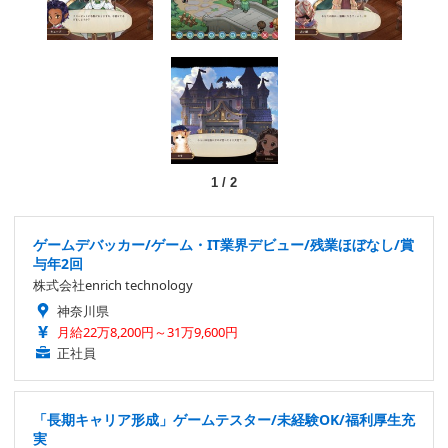
1
/
2
ゲームデバッカー/ゲーム・IT業界デビュー/残業ほぼなし/賞
与年2回
株式会社enrich technology
神奈川県
月給22万8,200円～31万9,600円
正社員
「長期キャリア形成」ゲームテスター/未経験OK/福利厚生充
実