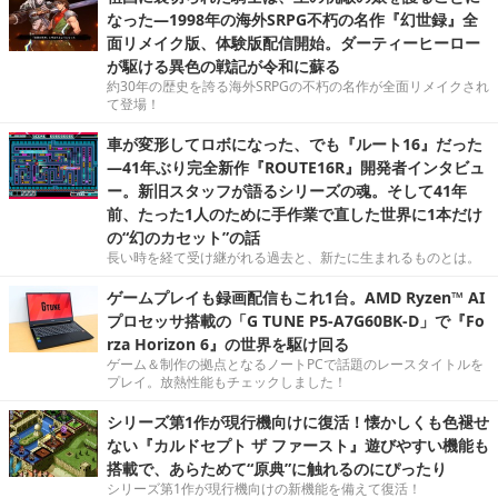
なった―1998年の海外SRPG不朽の名作『幻世録』全
面リメイク版、体験版配信開始。ダーティーヒーロー
が駆ける異色の戦記が令和に蘇る
約30年の歴史を誇る海外SRPGの不朽の名作が全面リメイクされ
て登場！
車が変形してロボになった、でも『ルート16』だった
―41年ぶり完全新作『ROUTE16R』開発者インタビュ
ー。新旧スタッフが語るシリーズの魂。そして41年
前、たった1人のために手作業で直した世界に1本だけ
の“幻のカセット”の話
長い時を経て受け継がれる過去と、新たに生まれるものとは。
ゲームプレイも録画配信もこれ1台。AMD Ryzen™ AI
プロセッサ搭載の「G TUNE P5-A7G60BK-D」で『Fo
rza Horizon 6』の世界を駆け回る
ゲーム＆制作の拠点となるノートPCで話題のレースタイトルを
プレイ。放熱性能もチェックしました！
シリーズ第1作が現行機向けに復活！懐かしくも色褪せ
ない『カルドセプト ザ ファースト』遊びやすい機能も
搭載で、あらためて“原典”に触れるのにぴったり
シリーズ第1作が現行機向けの新機能を備えて復活！