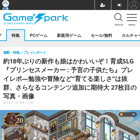
search
menu
グ
特集
PCゲーム
家庭用ゲーム
セール/無料
カルチャ
連載・特集
プレイレポート
約18年ぶりの新作も娘はかわいいぞ！育成SLG
『プリンセスメーカー : 予言の子供たち』プレ
イレポ―勉強や冒険など“育てる楽しさ”は抜
群、さらなるコンテンツ追加に期待大 27枚目の
写真・画像
2025.7.15 Tue 17:30