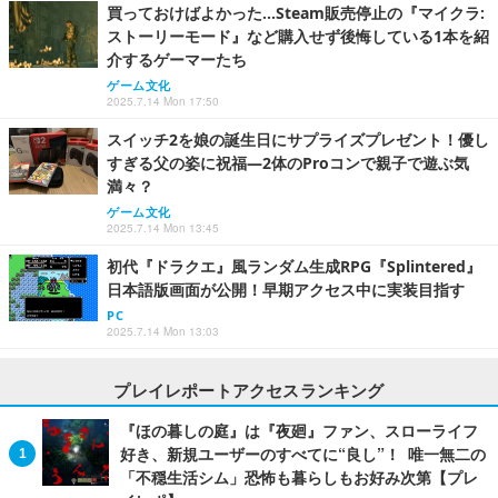
買っておけばよかった…Steam販売停止の『マイクラ:
ストーリーモード』など購入せず後悔している1本を紹
介するゲーマーたち
ゲーム文化
2025.7.14 Mon 17:50
スイッチ2を娘の誕生日にサプライズプレゼント！優し
すぎる父の姿に祝福―2体のProコンで親子で遊ぶ気
満々？
ゲーム文化
2025.7.14 Mon 13:45
初代『ドラクエ』風ランダム生成RPG『Splintered』
日本語版画面が公開！早期アクセス中に実装目指す
PC
2025.7.14 Mon 13:03
プレイレポートアクセスランキング
『ほの暮しの庭』は『夜廻』ファン、スローライフ
好き、新規ユーザーのすべてに“良し”！ 唯一無二の
「不穏生活シム」恐怖も暮らしもお好み次第【プレ