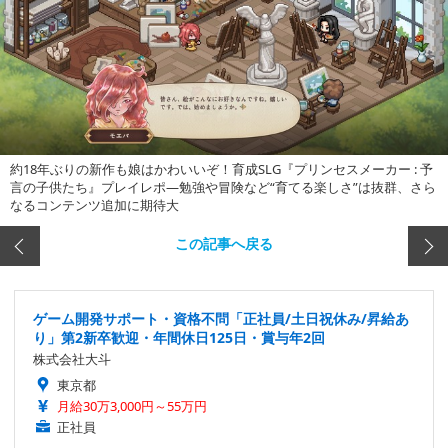
約18年ぶりの新作も娘はかわいいぞ！育成SLG『プリンセスメーカー : 予
言の子供たち』プレイレポ―勉強や冒険など“育てる楽しさ”は抜群、さら
なるコンテンツ追加に期待大
この記事へ戻る
ゲーム開発サポート・資格不問「正社員/土日祝休み/昇給あ
り」第2新卒歓迎・年間休日125日・賞与年2回
株式会社大斗
東京都
月給30万3,000円～55万円
正社員