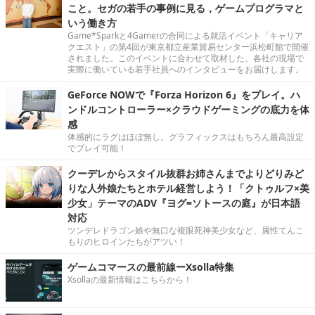
こと。セガの若手の事例に見る，ゲームプログラマと
いう働き方
Game*Sparkと4Gamerの合同による就活イベント「キャリア
クエスト」の第4回が東京都立産業貿易センター浜松町館で開催
されました。このイベントに合わせて取材した、各社の現場で
実際に働いている若手社員へのインタビューをお届けします。
GeForce NOWで『Forza Horizon 6』をプレイ。ハ
ンドルコントローラー×クラウドゲーミングの底力を体
感
体感的にラグはほぼ無し。グラフィックスはもちろん最高設定
でプレイ可能！
クーデレからスタイル抜群お姉さんまでよりどりみど
りな人外娘たちとホテル経営しよう！「クトゥルフ×美
少女」テーマのADV『ヨグ=ソトースの庭』が日本語
対応
ツンデレドラゴン娘や無口な複眼死神美少女など、属性てんこ
もりのヒロインたちがアツい！
ゲームコマースの最前線ーXsolla特集
Xsollaの最新情報はこちらから！