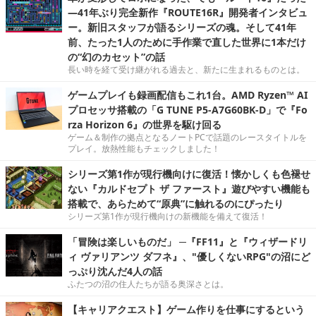
―41年ぶり完全新作『ROUTE16R』開発者インタビュ
ー。新旧スタッフが語るシリーズの魂。そして41年
前、たった1人のために手作業で直した世界に1本だけ
の“幻のカセット”の話
長い時を経て受け継がれる過去と、新たに生まれるものとは。
ゲームプレイも録画配信もこれ1台。AMD Ryzen™ AI
プロセッサ搭載の「G TUNE P5-A7G60BK-D」で『Fo
rza Horizon 6』の世界を駆け回る
ゲーム＆制作の拠点となるノートPCで話題のレースタイトルを
プレイ。放熱性能もチェックしました！
シリーズ第1作が現行機向けに復活！懐かしくも色褪せ
ない『カルドセプト ザ ファースト』遊びやすい機能も
搭載で、あらためて“原典”に触れるのにぴったり
シリーズ第1作が現行機向けの新機能を備えて復活！
「冒険は楽しいものだ」 ─『FF11』と『ウィザードリ
ィ ヴァリアンツ ダフネ』、"優しくないRPG"の沼にど
っぷり沈んだ4人の話
ふたつの沼の住人たちが語る奥深さとは。
【キャリアクエスト】ゲーム作りを仕事にするという