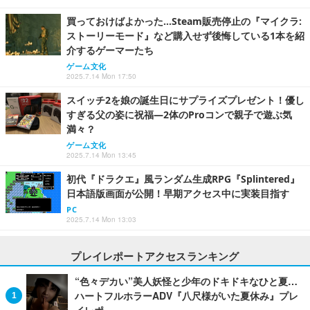
買っておけばよかった…Steam販売停止の『マイクラ:
ストーリーモード』など購入せず後悔している1本を紹
介するゲーマーたち
ゲーム文化
2025.7.14 Mon 17:50
スイッチ2を娘の誕生日にサプライズプレゼント！優し
すぎる父の姿に祝福―2体のProコンで親子で遊ぶ気
満々？
ゲーム文化
2025.7.14 Mon 13:45
初代『ドラクエ』風ランダム生成RPG『Splintered』
日本語版画面が公開！早期アクセス中に実装目指す
PC
2025.7.14 Mon 13:03
プレイレポートアクセスランキング
“色々デカい”美人妖怪と少年のドキドキなひと夏…
ハートフルホラーADV『八尺様がいた夏休み』プレ
イレポ