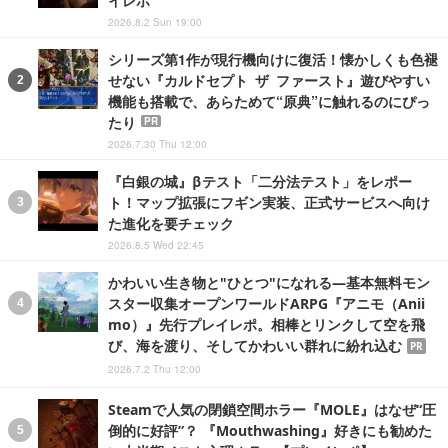
2026.8.2 Sun 19:00
シリーズ第1作が現行機向けに復活！懐かしくも色褪
せない『カルドセプト ザ ファースト』遊びやすい
機能も搭載で、あらためて“原典”に触れるのにぴっ
たり
PR
2026.7.30 Thu 12:00
『白銀の城』βテスト「二分法テスト」をレポー
ト！マップ拡張にフギン実装、正式サービスへ向け
た進化を要チェック
2026.8.5 Wed 22:45
かわいい生き物と"ひとつ"になれる―基本無料モン
スター収集オープンワールドARPG『アニモ（Anii
mo）』先行プレイレポ。相棒とリンクして空を飛
び、海を渡り、そしてかわいい群れに紛れ込む
PR
2026.7.2 Thu 12:00
Steamで人気の閉鎖空間ホラー『MOLE』はなぜ“圧
倒的に好評”？ 『Mouthwashing』好きにも勧めた