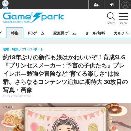
search
menu
グ
特集
PCゲーム
家庭用ゲーム
セール/無料
カルチャ
連載・特集
プレイレポート
約18年ぶりの新作も娘はかわいいぞ！育成SLG
『プリンセスメーカー : 予言の子供たち』プレ
イレポ―勉強や冒険など“育てる楽しさ”は抜
群、さらなるコンテンツ追加に期待大 30枚目の
写真・画像
2025.7.15 Tue 17:30