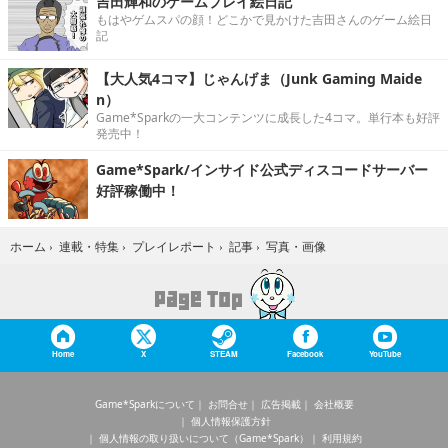
吉田輝和のゲームプレイ絵日記
もはやゲムスパの顔！どこかで見かけた吉田さんのゲーム絵日
記
【大人気4コマ】じゃんげま（Junk Gaming Maide
n）
Game*Sparkの一大コンテンツに成長した4コマ。単行本も好評
発売中！
Game*Spark/インサイド公式ディスコードサーバー
好評稼働中！
写真・画像
ホーム
›
連載・特集
›
プレイレポート
›
記事
›
Home
X
STEAM
Facebook
YouTube
Game*Sparkについて
お問合せ
広告掲載
会社概要
個人情報保護方針
個人情報の取り扱いについて（Game*Spark）
利用規約