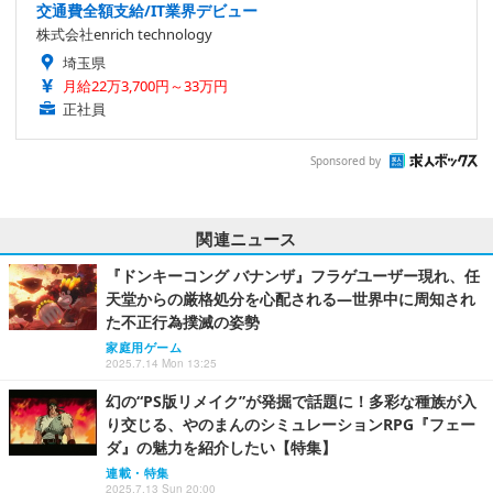
交通費全額支給/IT業界デビュー
株式会社enrich technology
埼玉県
月給22万3,700円～33万円
正社員
Sponsored by
関連ニュース
『ドンキーコング バナンザ』フラゲユーザー現れ、任
天堂からの厳格処分を心配される―世界中に周知され
た不正行為撲滅の姿勢
家庭用ゲーム
2025.7.14 Mon 13:25
幻の“PS版リメイク”が発掘で話題に！多彩な種族が入
り交じる、やのまんのシミュレーションRPG『フェー
ダ』の魅力を紹介したい【特集】
連載・特集
2025.7.13 Sun 20:00