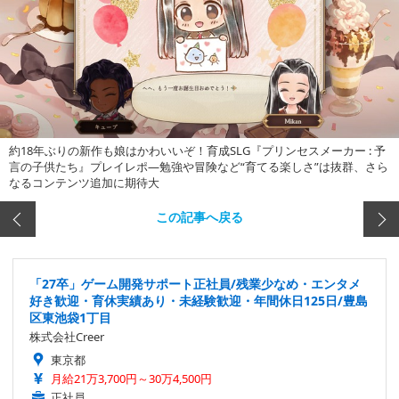
約18年ぶりの新作も娘はかわいいぞ！育成SLG『プリンセスメーカー : 予
言の子供たち』プレイレポ―勉強や冒険など“育てる楽しさ”は抜群、さら
なるコンテンツ追加に期待大
この記事へ戻る
「27卒」ゲーム開発サポート正社員/残業少なめ・エンタメ
好き歓迎・育休実績あり・未経験歓迎・年間休日125日/豊島
区東池袋1丁目
株式会社Creer
東京都
月給21万3,700円～30万4,500円
正社員