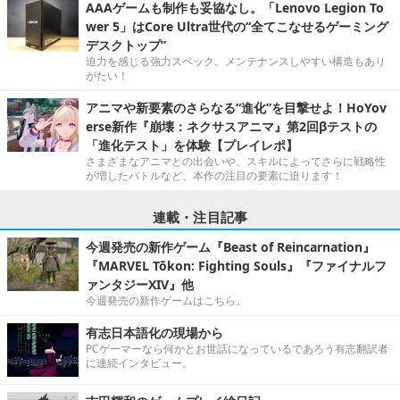
AAAゲームも制作も妥協なし。「Lenovo Legion To
wer 5」はCore Ultra世代の“全てこなせるゲーミング
デスクトップ”
迫力を感じる強力スペック。メンテナンスしやすい構造もあり
がたい！
アニマや新要素のさらなる“進化”を目撃せよ！HoYov
erse新作『崩壊：ネクサスアニマ』第2回βテストの
「進化テスト」を体験【プレイレポ】
さまざまなアニマとの出会いや、スキルによってさらに戦略性
が増したバトルなど、本作の注目の要素に迫ります！
連載・注目記事
今週発売の新作ゲーム『Beast of Reincarnation』
『MARVEL Tōkon: Fighting Souls』『ファイナルフ
ァンタジーXIV』他
今週発売の新作ゲームはこちら。
有志日本語化の現場から
PCゲーマーなら何かとお世話になっているであろう有志翻訳者
に連続インタビュー。