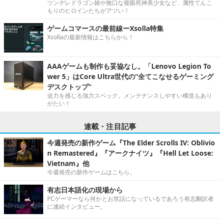
ツンデレドラゴン娘や無口な複眼死神美少女など、属性てんこ
もりのヒロインたちがアツい！
ゲームコマースの最前線ーXsolla特集
Xsollaの最新情報はこちらから！
AAAゲームも制作も妥協なし。「Lenovo Legion To
wer 5」はCore Ultra世代の“全てこなせるゲーミング
デスクトップ”
迫力を感じる強力スペック。メンテナンスしやすい構造もあり
がたい！
連載・注目記事
今週発売の新作ゲーム『The Elder Scrolls IV: Oblivio
n Remastered』『アークナイツ』『Hell Let Loose:
Vietnam』他
今週発売の新作ゲームはこちら。
有志日本語化の現場から
PCゲーマーなら何かとお世話になっているであろう有志翻訳者
に連続インタビュー。