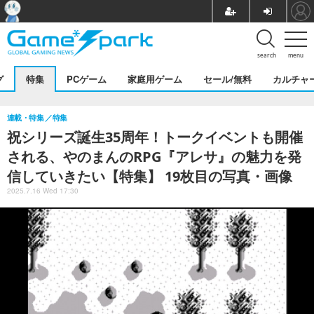
search
menu
グ
特集
PCゲーム
家庭用ゲーム
セール/無料
カルチャ
連載・特集
特集
祝シリーズ誕生35周年！トークイベントも開催
される、やのまんのRPG『アレサ』の魅力を発
信していきたい【特集】 19枚目の写真・画像
2025.7.16 Wed 17:30