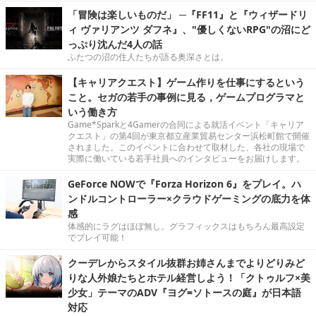
「冒険は楽しいものだ」 ─『FF11』と『ウィザードリ
ィ ヴァリアンツ ダフネ』、"優しくないRPG"の沼にど
っぷり沈んだ4人の話
ふたつの沼の住人たちが語る奥深さとは。
【キャリアクエスト】ゲーム作りを仕事にするという
こと。セガの若手の事例に見る，ゲームプログラマと
いう働き方
Game*Sparkと4Gamerの合同による就活イベント「キャリア
クエスト」の第4回が東京都立産業貿易センター浜松町館で開催
されました。このイベントに合わせて取材した、各社の現場で
実際に働いている若手社員へのインタビューをお届けします。
GeForce NOWで『Forza Horizon 6』をプレイ。ハ
ンドルコントローラー×クラウドゲーミングの底力を体
感
体感的にラグはほぼ無し。グラフィックスはもちろん最高設定
でプレイ可能！
クーデレからスタイル抜群お姉さんまでよりどりみど
りな人外娘たちとホテル経営しよう！「クトゥルフ×美
少女」テーマのADV『ヨグ=ソトースの庭』が日本語
対応