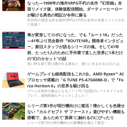
なった―1998年の海外SRPG不朽の名作『幻世録』全
面リメイク版、体験版配信開始。ダーティーヒーロー
が駆ける異色の戦記が令和に蘇る
約30年の歴史を誇る海外SRPGの不朽の名作が全面リメイクされ
て登場！
車が変形してロボになった、でも『ルート16』だった
―41年ぶり完全新作『ROUTE16R』開発者インタビュ
ー。新旧スタッフが語るシリーズの魂。そして41年
前、たった1人のために手作業で直した世界に1本だけ
の“幻のカセット”の話
長い時を経て受け継がれる過去と、新たに生まれるものとは。
ゲームプレイも録画配信もこれ1台。AMD Ryzen™ AI
プロセッサ搭載の「G TUNE P5-A7G60BK-D」で『Fo
rza Horizon 6』の世界を駆け回る
ゲーム＆制作の拠点となるノートPCで話題のレースタイトルを
プレイ。放熱性能もチェックしました！
シリーズ第1作が現行機向けに復活！懐かしくも色褪せ
ない『カルドセプト ザ ファースト』遊びやすい機能も
搭載で、あらためて“原典”に触れるのにぴったり
シリーズ第1作が現行機向けの新機能を備えて復活！