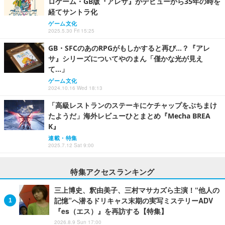
ロゲーム・GB版『アレサ』がデビューから35年の時を
経てサントラ化
ゲーム文化
2025.5.30 Fri 15:25
GB・SFCのあのRPGがもしかすると再び…？『アレ
サ』シリーズについてやのまん「僅かな光が見え
て…」
ゲーム文化
2024.10.16 Wed 18:13
「高級レストランのステーキにケチャップをぶちまけ
たようだ」海外レビューひとまとめ『Mecha BREA
K』
連載・特集
2025.7.12 Sat 9:00
特集アクセスランキング
三上博史、釈由美子、三村マサカズら主演！“他人の
記憶”へ潜るドリキャス末期の実写ミステリーADV
『es（エス）』を再訪する【特集】
2026.8.9 Sun 17:00