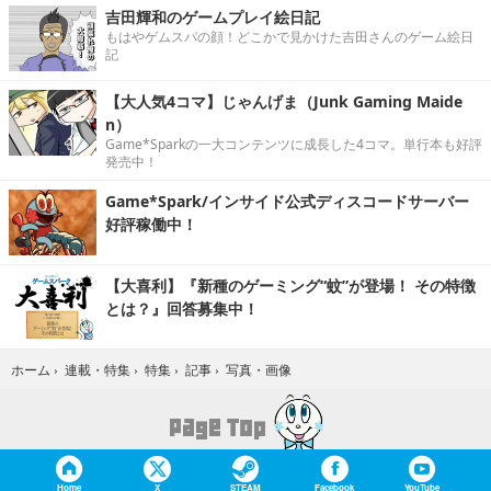
吉田輝和のゲームプレイ絵日記
もはやゲムスパの顔！どこかで見かけた吉田さんのゲーム絵日
記
【大人気4コマ】じゃんげま（Junk Gaming Maide
n）
Game*Sparkの一大コンテンツに成長した4コマ。単行本も好評
発売中！
Game*Spark/インサイド公式ディスコードサーバー
好評稼働中！
【大喜利】『新種のゲーミング“蚊”が登場！ その特徴
とは？』回答募集中！
写真・画像
ホーム
›
連載・特集
›
特集
›
記事
›
Home
X
STEAM
Facebook
YouTube