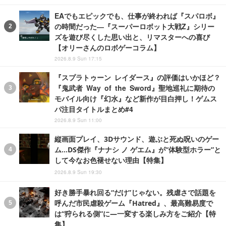
EAでもエピックでも、仕事が終われば『スパロボ』
の時間だった―『スーパーロボット大戦Z』シリー
ズを遊び尽くした思い出と、リマスターへの喜び
【オリーさんのロボゲーコラム】
2026.8.9 Sun 17:15
『スプラトゥーン レイダース』の評価はいかほど？
『鬼武者 Way of the Sword』聖地巡礼に期待の
モバイル向け『幻水』など新作が目白押し！ゲムス
パ注目タイトルまとめ#4
2026.8.9 Sun 11:00
縦画面プレイ、3Dサウンド、遊ぶと死ぬ呪いのゲー
ム…DS傑作『ナナシ ノ ゲエム』が“体験型ホラー”と
して今なお色褪せない理由【特集】
2026.8.9 Sun 19:30
好き勝手暴れ回る“だけ”じゃない。残虐さで話題を
呼んだ市民虐殺ゲーム『Hatred』、最高難易度で
は“狩られる側”に―一変する楽しみ方をご紹介【特
集】