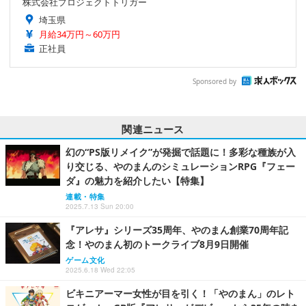
株式会社プロジェクトトリガー
埼玉県
月給34万円～60万円
正社員
Sponsored by
関連ニュース
幻の“PS版リメイク”が発掘で話題に！多彩な種族が入
り交じる、やのまんのシミュレーションRPG『フェー
ダ』の魅力を紹介したい【特集】
連載・特集
2025.7.13 Sun 20:00
『アレサ』シリーズ35周年、やのまん創業70周年記
念！やのまん初のトークライブ8月9日開催
ゲーム文化
2025.6.18 Wed 22:05
ビキニアーマー女性が目を引く！「やのまん」のレト