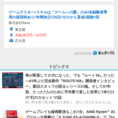
ゲームテスター/スキルは「ゲームへの愛」のみ!未経験者専
用の採用枠あり/年間休日125日/ゼロから育成/面接1回
株式会社Reve
東京都
月給28万円～32万円
正社員
Sponsored by
トピックス
車が変形してロボになった、でも『ルート16』だった
―41年ぶり完全新作『ROUTE16R』開発者インタビュ
ー。新旧スタッフが語るシリーズの魂。そして41年
前、たった1人のために手作業で直した世界に1本だけ
の“幻のカセット”の話
長い時を経て受け継がれる過去と、新たに生まれるものとは。
ゲームプレイも録画配信もこれ1台。AMD Ryzen™ AI
プロセッサ搭載の「G TUNE P5-A7G60BK-D」で『Fo