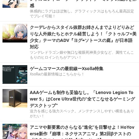
感
体感的にラグはほぼ無し。グラフィックスはもちろん最高設定
でプレイ可能！
クーデレからスタイル抜群お姉さんまでよりどりみど
りな人外娘たちとホテル経営しよう！「クトゥルフ×美
少女」テーマのADV『ヨグ=ソトースの庭』が日本語
対応
ツンデレドラゴン娘や無口な複眼死神美少女など、属性てんこ
もりのヒロインたちがアツい！
ゲームコマースの最前線ーXsolla特集
Xsollaの最新情報はこちらから！
AAAゲームも制作も妥協なし。「Lenovo Legion To
wer 5」はCore Ultra世代の“全てこなせるゲーミング
デスクトップ”
迫力を感じる強力スペック。メンテナンスしやすい構造もあり
がたい！
アニマや新要素のさらなる“進化”を目撃せよ！HoYov
erse新作『崩壊：ネクサスアニマ』第2回βテストの