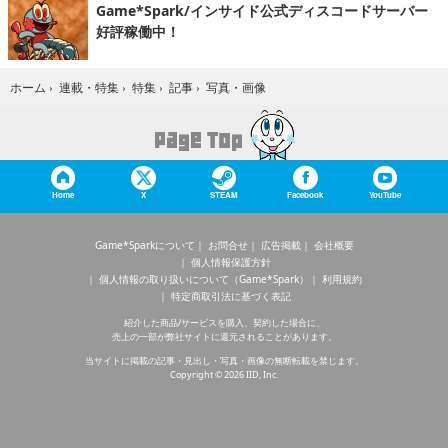
Game*Spark/インサイド公式ディスコードサーバー
好評稼働中！
写真・画像
ホーム
›
連載・特集
›
特集
›
記事
›
Home
X
STEAM
Facebook
YouTube
Game*Sparkについて
お問合せ
広告掲載
会社概要
個人情報保護方針
個人情報の取り扱いについて（Game*Spark）
利用規約
特定商取引法に基づく表記
紹介した商品/サービスを購入、契約した場合に、
売上の一部が弊社サイトに還元されることがあります。
当サイトに掲載の記事・見出し・写真・画像の無断転載を禁じます。
Copyright © 2026 IID, Inc.