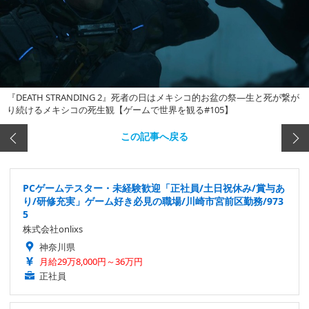
『DEATH STRANDING 2』死者の日はメキシコ的お盆の祭―生と死が繋が
り続けるメキシコの死生観【ゲームで世界を観る#105】
この記事へ戻る
PCゲームテスター・未経験歓迎「正社員/土日祝休み/賞与あ
り/研修充実」ゲーム好き必見の職場/川崎市宮前区勤務/973
5
株式会社onlixs
神奈川県
月給29万8,000円～36万円
正社員