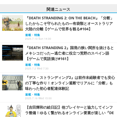
関連ニュース
『DEATH STRANDING 2: ON THE BEACH』「分断」
したからこそ守られたもの―有袋類とオーストラリア
大陸の分離【ゲームで世界を観る#104】
連載・特集
2025.7.13 Sun 14:00
『DEATH STRANDING 2』国境の狭い関所を抜けると
メキシコだった―逃亡者に役立つ荒野のスペイン語
【ゲームで英語漬け#161】
連載・特集
2025.7.2 Wed 7:30
『デス・ストランディング2』は前作未経験者でも安心
の丁寧な作り！オンライン遮断でリアルに「分断」も
味わった初心者配達体験記
連載・特集
2025.7.16 Wed 15:00
【吉田輝和の絵日記】他プレイヤーと協力してインフ
ラ整備！ゆるく繋がれるオンライン要素が楽しい『DE