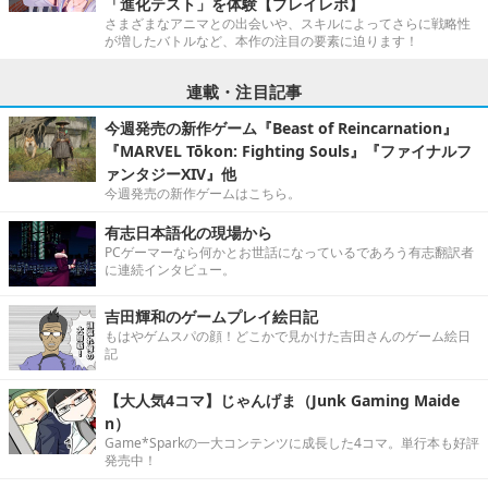
「進化テスト」を体験【プレイレポ】
さまざまなアニマとの出会いや、スキルによってさらに戦略性
が増したバトルなど、本作の注目の要素に迫ります！
連載・注目記事
今週発売の新作ゲーム『Beast of Reincarnation』
『MARVEL Tōkon: Fighting Souls』『ファイナルフ
ァンタジーXIV』他
今週発売の新作ゲームはこちら。
有志日本語化の現場から
PCゲーマーなら何かとお世話になっているであろう有志翻訳者
に連続インタビュー。
吉田輝和のゲームプレイ絵日記
もはやゲムスパの顔！どこかで見かけた吉田さんのゲーム絵日
記
【大人気4コマ】じゃんげま（Junk Gaming Maide
n）
Game*Sparkの一大コンテンツに成長した4コマ。単行本も好評
発売中！