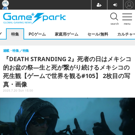
search
menu
グ
特集
PCゲーム
家庭用ゲーム
セール/無料
カルチャ
連載・特集
特集
『DEATH STRANDING 2』死者の日はメキシコ
的お盆の祭―生と死が繋がり続けるメキシコの
死生観【ゲームで世界を観る#105】 2枚目の写
真・画像
2025.7.20 Sun 15:00