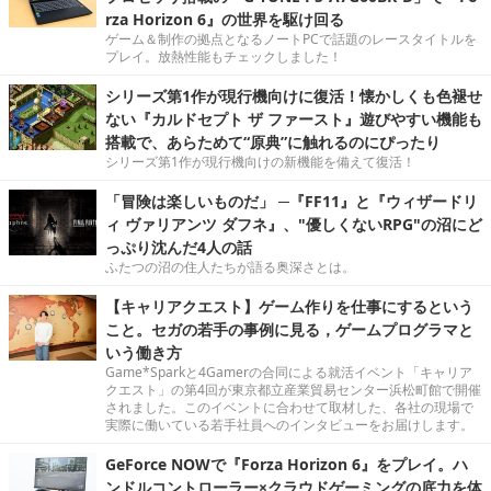
rza Horizon 6』の世界を駆け回る
ゲーム＆制作の拠点となるノートPCで話題のレースタイトルを
プレイ。放熱性能もチェックしました！
シリーズ第1作が現行機向けに復活！懐かしくも色褪せ
ない『カルドセプト ザ ファースト』遊びやすい機能も
搭載で、あらためて“原典”に触れるのにぴったり
シリーズ第1作が現行機向けの新機能を備えて復活！
「冒険は楽しいものだ」 ─『FF11』と『ウィザードリ
ィ ヴァリアンツ ダフネ』、"優しくないRPG"の沼にど
っぷり沈んだ4人の話
ふたつの沼の住人たちが語る奥深さとは。
【キャリアクエスト】ゲーム作りを仕事にするという
こと。セガの若手の事例に見る，ゲームプログラマと
いう働き方
Game*Sparkと4Gamerの合同による就活イベント「キャリア
クエスト」の第4回が東京都立産業貿易センター浜松町館で開催
されました。このイベントに合わせて取材した、各社の現場で
実際に働いている若手社員へのインタビューをお届けします。
GeForce NOWで『Forza Horizon 6』をプレイ。ハ
ンドルコントローラー×クラウドゲーミングの底力を体