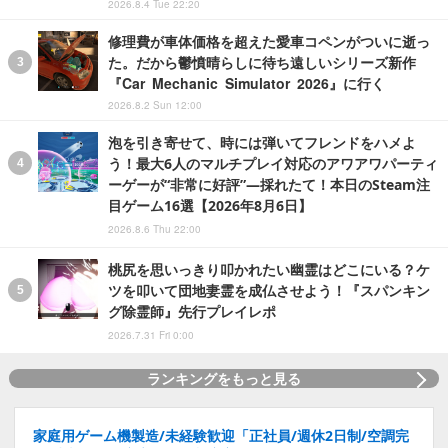
2026.8.4 Tue 22:20
修理費が車体価格を超えた愛車コペンがついに逝っ
た。だから鬱憤晴らしに待ち遠しいシリーズ新作
『Car Mechanic Simulator 2026』に行く
2026.8.2 Sun 12:00
泡を引き寄せて、時には弾いてフレンドをハメよ
う！最大6人のマルチプレイ対応のアワアワパーティ
ーゲーが“非常に好評”―採れたて！本日のSteam注
目ゲーム16選【2026年8月6日】
2026.8.6 Thu 22:00
桃尻を思いっきり叩かれたい幽霊はどこにいる？ケ
ツを叩いて団地妻霊を成仏させよう！『スパンキン
グ除霊師』先行プレイレポ
2026.7.31 Fri 0:00
ランキングをもっと見る
家庭用ゲーム機製造/未経験歓迎「正社員/週休2日制/空調完