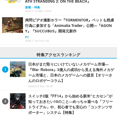
ATH STRANDING 2: ON THE BEACH』
連載・特集
2025.7.14 Mon 18:00
拷問ビデオ撮影ホラー『TORMENTOR』ペットも残虐
行為に参加する「Animalia Trailer」公開―『AGON
Y』『SUCCUBUS』開発元新作
PC
2025.7.18 Fri 21:00
特集アクセスランキング
日本がまだ取りにいけていないメカゲーム市場―
『War Robots』3億人の成功から見える海外メカゲ
ーム市場と、日本のメカゲームへの提言【オリーさ
んのロボゲーコラム】
2026.8.2 Sun 18:45
スイッチ2版『FF14』から始める新米“ヒカセン”が
知っておきたい10のこと―めっちゃ遊べる「フリー
トライアル」や、初心者でも安心の「コンテンツサ
ポーター」システム【特集】