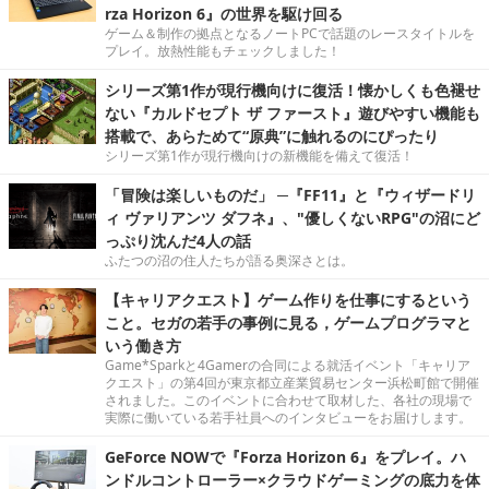
rza Horizon 6』の世界を駆け回る
ゲーム＆制作の拠点となるノートPCで話題のレースタイトルを
プレイ。放熱性能もチェックしました！
シリーズ第1作が現行機向けに復活！懐かしくも色褪せ
ない『カルドセプト ザ ファースト』遊びやすい機能も
搭載で、あらためて“原典”に触れるのにぴったり
シリーズ第1作が現行機向けの新機能を備えて復活！
「冒険は楽しいものだ」 ─『FF11』と『ウィザードリ
ィ ヴァリアンツ ダフネ』、"優しくないRPG"の沼にど
っぷり沈んだ4人の話
ふたつの沼の住人たちが語る奥深さとは。
【キャリアクエスト】ゲーム作りを仕事にするという
こと。セガの若手の事例に見る，ゲームプログラマと
いう働き方
Game*Sparkと4Gamerの合同による就活イベント「キャリア
クエスト」の第4回が東京都立産業貿易センター浜松町館で開催
されました。このイベントに合わせて取材した、各社の現場で
実際に働いている若手社員へのインタビューをお届けします。
GeForce NOWで『Forza Horizon 6』をプレイ。ハ
ンドルコントローラー×クラウドゲーミングの底力を体