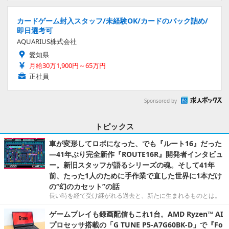
カードゲーム封入スタッフ/未経験OK/カードのパック詰め/
即日選考可
AQUARIUS株式会社
愛知県
月給30万1,900円～65万円
正社員
Sponsored by
トピックス
車が変形してロボになった、でも『ルート16』だった
―41年ぶり完全新作『ROUTE16R』開発者インタビュ
ー。新旧スタッフが語るシリーズの魂。そして41年
前、たった1人のために手作業で直した世界に1本だけ
の“幻のカセット”の話
長い時を経て受け継がれる過去と、新たに生まれるものとは。
ゲームプレイも録画配信もこれ1台。AMD Ryzen™ AI
プロセッサ搭載の「G TUNE P5-A7G60BK-D」で『Fo