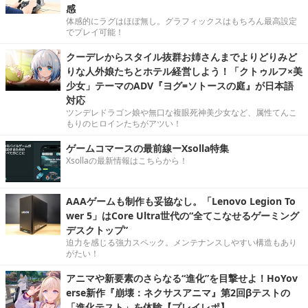
感
体感的にラグはほぼ無し。グラフィックスはもちろん最高設定
でプレイ可能！
クーデレからスタイル抜群お姉さんまでよりどりみど
りな人外娘たちとホテル経営しよう！「クトゥルフ×美
少女」テーマのADV『ヨグ=ソトースの庭』が日本語
対応
ツンデレドラゴン娘や無口な複眼死神美少女など、属性てんこ
もりのヒロインたちがアツい！
ゲームコマースの最前線ーXsolla特集
Xsollaの最新情報はこちらから！
AAAゲームも制作も妥協なし。「Lenovo Legion To
wer 5」はCore Ultra世代の“全てこなせるゲーミング
デスクトップ”
迫力を感じる強力スペック。メンテナンスしやすい構造もあり
がたい！
アニマや新要素のさらなる“進化”を目撃せよ！HoYov
erse新作『崩壊：ネクサスアニマ』第2回βテストの
「進化テスト」を体験【プレイレポ】