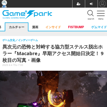
search
menu
料
カルチャー
漫画
インサイド
FISTBUMP
ゲムマイド
ゲーム文化
インディーゲーム
異次元の恐怖と対峙する協力型ステルス脱出ホ
ラー『Macabre』早期アクセス開始日決定！ 9
枚目の写真・画像
2025.9.4 Thu 7:00