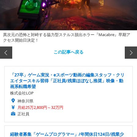
異次元の恐怖と対峙する協力型ステルス脱出ホラー『Macabre』早期ア
クセス開始日決定！
この記事へ戻る
「27卒」ゲーム実況・eスポーツ動画の編集スタッフ・クリ
エイタースキル習得「正社員/残業ほぼなし推奨」映像・動
画系転職希望
株式会社LOP
神奈川県
月給25万2,800円～32万円
正社員
経験者募集「ゲームプログラマー」/年間休日124日/残業少