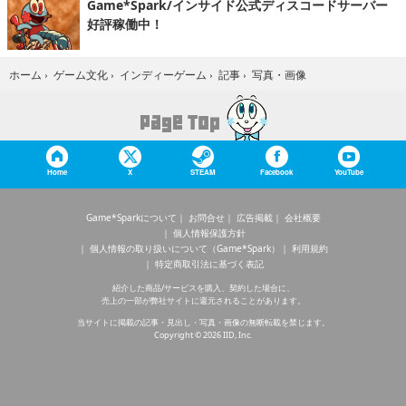
Game*Spark/インサイド公式ディスコードサーバー
好評稼働中！
写真・画像
ホーム
›
ゲーム文化
›
インディーゲーム
›
記事
›
Home
X
STEAM
Facebook
YouTube
Game*Sparkについて
お問合せ
広告掲載
会社概要
個人情報保護方針
個人情報の取り扱いについて（Game*Spark）
利用規約
特定商取引法に基づく表記
紹介した商品/サービスを購入、契約した場合に、
売上の一部が弊社サイトに還元されることがあります。
当サイトに掲載の記事・見出し・写真・画像の無断転載を禁じます。
Copyright © 2026 IID, Inc.