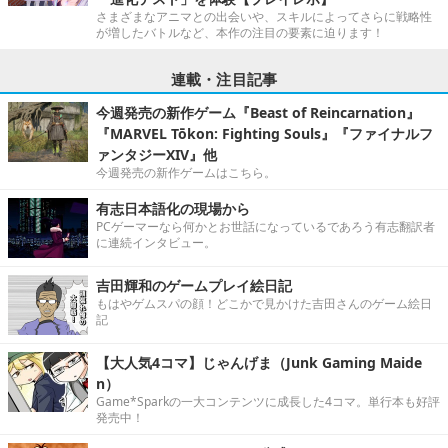
さまざまなアニマとの出会いや、スキルによってさらに戦略性
が増したバトルなど、本作の注目の要素に迫ります！
連載・注目記事
今週発売の新作ゲーム『Beast of Reincarnation』
『MARVEL Tōkon: Fighting Souls』『ファイナルフ
ァンタジーXIV』他
今週発売の新作ゲームはこちら。
有志日本語化の現場から
PCゲーマーなら何かとお世話になっているであろう有志翻訳者
に連続インタビュー。
吉田輝和のゲームプレイ絵日記
もはやゲムスパの顔！どこかで見かけた吉田さんのゲーム絵日
記
【大人気4コマ】じゃんげま（Junk Gaming Maide
n）
Game*Sparkの一大コンテンツに成長した4コマ。単行本も好評
発売中！