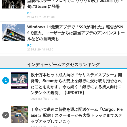
型脱出ホラー『ノロイカゴ ゲゲゲの夜』2025年1月下
旬にSteamに登場
PC
2024.12.7 Sat 20:09
Windows 11最新アプデで「SSDが壊れた」報告がSN
Sで拡大。ユーザーからは該当アプデのアンインストー
ルなどの自衛策も
PC
2025.8.29 Fri 15:30
インディーゲームアクセスランキング
数十万本ヒット成人向け『ヤリステメスブター』開
発者、Steamからの売上を銀行に受け取り拒否され
たことを明かす。今も続く「銀行による成人向けコ
ンテンツの規制」【UPDATE】
2026.8.5 Wed 13:15
丁寧かつ迅速に荷物を運ぶ配送ゲーム『Cargo, Ple
ase!』配信！スクーターから大型トラックまでステ
ップアップしていこう