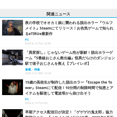
関連ニュース
夜の学校でオオカミ娘に襲われる脱出ホラー『ウルフ
メイト』Steamにてリリース！お色気ゲームで知られ
るeTIRUe最新作
PC
2025.8.19 Tue 18:58
「異変探し」じゃないゲーム性が新鮮！脱出ホラーゲ
ーム『5番線おじさん救出編』怪異だらけのダンジョン
駅で迷子おじさんを救え【プレイレポ】
連載・特集
2025.3.31 Mon 12:00
15歳の高校生が制作した脱出ホラー『Escape the To
wer』Steamにて配信！10分間の制限時間で知恵とア
イテムを駆使して電波塔から抜け出そう
PC
2025.2.14 Fri 8:00
早期アクセス配信日が決定！「ゲゲゲの鬼太郎」協力