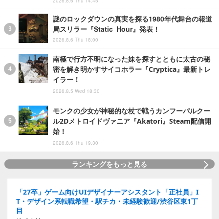
2026.8.6 Thu 14:45
謎のロックダウンの真実を探る1980年代舞台の報道
局スリラー『Static Hour』発表！
2026.8.6 Thu 18:00
南極で行方不明になった妹を探すとともに太古の秘
密を解き明かすサイコホラー『Cryptica』最新トレ
イラー！
2026.8.5 Wed 18:30
モンクの少女が神秘的な杖で戦うカンフーパルクー
ル2Dメトロイドヴァニア『Akatori』Steam配信開
始！
2026.8.6 Thu 19:30
ランキングをもっと見る
「27卒」ゲーム向けUIデザイナーアシスタント「正社員」I
T・デザイン系転職希望・駅チカ・未経験歓迎/渋谷区東1丁
目