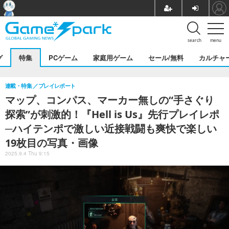
search
menu
グ
特集
PCゲーム
家庭用ゲーム
セール/無料
カルチャ
連載・特集
プレイレポート
マップ、コンパス、マーカー無しの“手さぐり
探索”が刺激的！『Hell is Us』先行プレイレポ
─ハイテンポで激しい近接戦闘も爽快で楽しい
19枚目の写真・画像
2025.9.4 Thu 9:15