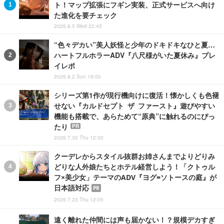
ト！マップ拡張にフギン実装、正式サービスへ向け
た進化を要チェック
2026.8.5 Wed 22:45
“色々デカい”美人妖怪と少年のドキドキなひと夏…
ハートフルホラーADV『八尺様がいた夏休み』プレ
イレポ
2026.8.2 Sun 19:00
シリーズ第1作が現行機向けに復活！懐かしくも色褪
せない『カルドセプト ザ ファースト』遊びやすい
機能も搭載で、あらためて“原典”に触れるのにぴっ
たり
PR
2026.7.30 Thu 12:00
クーデレからスタイル抜群お姉さんまでよりどりみ
どりな人外娘たちとホテル経営しよう！「クトゥル
フ×美少女」テーマのADV『ヨグ=ソトースの庭』が
日本語対応
PR
2026.7.23 Thu 12:05
遠く離れた仲間には声も届かない！？規模デカすぎ