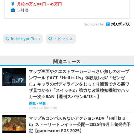
月給29万2,300円～45万円
正社員
Sponsored by
Indie Hype Train
トピックス
関連ニュース
マップ画面やクエストマーカーいっさい無しのオープ
ンワールドACT『Hell is Us』体験版レポ/『ゼンゼ
ロ』キャラのボディラインをじっくり観賞できる裏ワ
ザ見つかる/「スイッチ2」強力な改造検知機能でハッ
カー次々BAN【週刊スパラン6/13～】
連載・特集
2025.6.22 Sun 9:00
マップもコンパスもないアクションADV『Hell is U
s』ストーリートレイラー公開―2025年9月上旬発売予
定【gamescom FGS 2025】