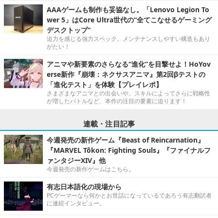
AAAゲームも制作も妥協なし。「Lenovo Legion To
wer 5」はCore Ultra世代の“全てこなせるゲーミング
デスクトップ”
迫力を感じる強力スペック。メンテナンスしやすい構造もあり
がたい！
アニマや新要素のさらなる“進化”を目撃せよ！HoYov
erse新作『崩壊：ネクサスアニマ』第2回βテストの
「進化テスト」を体験【プレイレポ】
さまざまなアニマとの出会いや、スキルによってさらに戦略性
が増したバトルなど、本作の注目の要素に迫ります！
連載・注目記事
今週発売の新作ゲーム『Beast of Reincarnation』
『MARVEL Tōkon: Fighting Souls』『ファイナルフ
ァンタジーXIV』他
今週発売の新作ゲームはこちら。
有志日本語化の現場から
PCゲーマーなら何かとお世話になっているであろう有志翻訳者
に連続インタビュー。