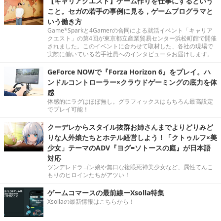
【キャリアクエスト】ゲーム作りを仕事にするという
こと。セガの若手の事例に見る，ゲームプログラマと
いう働き方
Game*Sparkと4Gamerの合同による就活イベント「キャリア
クエスト」の第4回が東京都立産業貿易センター浜松町館で開催
されました。このイベントに合わせて取材した、各社の現場で
実際に働いている若手社員へのインタビューをお届けします。
GeForce NOWで『Forza Horizon 6』をプレイ。ハ
ンドルコントローラー×クラウドゲーミングの底力を体
感
体感的にラグはほぼ無し。グラフィックスはもちろん最高設定
でプレイ可能！
クーデレからスタイル抜群お姉さんまでよりどりみど
りな人外娘たちとホテル経営しよう！「クトゥルフ×美
少女」テーマのADV『ヨグ=ソトースの庭』が日本語
対応
ツンデレドラゴン娘や無口な複眼死神美少女など、属性てんこ
もりのヒロインたちがアツい！
ゲームコマースの最前線ーXsolla特集
Xsollaの最新情報はこちらから！