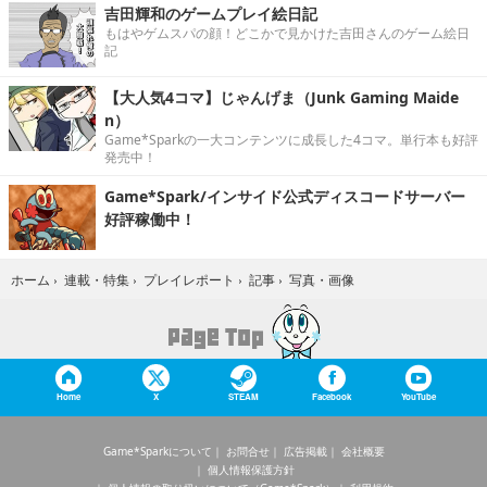
吉田輝和のゲームプレイ絵日記
もはやゲムスパの顔！どこかで見かけた吉田さんのゲーム絵日
記
【大人気4コマ】じゃんげま（Junk Gaming Maide
n）
Game*Sparkの一大コンテンツに成長した4コマ。単行本も好評
発売中！
Game*Spark/インサイド公式ディスコードサーバー
好評稼働中！
写真・画像
ホーム
›
連載・特集
›
プレイレポート
›
記事
›
Home
X
STEAM
Facebook
YouTube
Game*Sparkについて
お問合せ
広告掲載
会社概要
個人情報保護方針