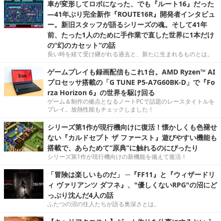
車が変形してロボになった、でも『ルート16』だった
―41年ぶり完全新作『ROUTE16R』開発者インタビュ
ー。新旧スタッフが語るシリーズの魂。そして41年
前、たった1人のために手作業で直した世界に1本だけ
の“幻のカセット”の話
長い時を経て受け継がれる過去と、新たに生まれるものとは。
ゲームプレイも録画配信もこれ1台。AMD Ryzen™ AI
プロセッサ搭載の「G TUNE P5-A7G60BK-D」で『Fo
rza Horizon 6』の世界を駆け回る
ゲーム＆制作の拠点となるノートPCで話題のレースタイトルを
プレイ。放熱性能もチェックしました！
シリーズ第1作が現行機向けに復活！懐かしくも色褪せ
ない『カルドセプト ザ ファースト』遊びやすい機能も
搭載で、あらためて“原典”に触れるのにぴったり
シリーズ第1作が現行機向けの新機能を備えて復活！
「冒険は楽しいものだ」 ─『FF11』と『ウィザードリ
ィ ヴァリアンツ ダフネ』、"優しくないRPG"の沼にど
っぷり沈んだ4人の話
ふたつの沼の住人たちが語る奥深さとは。