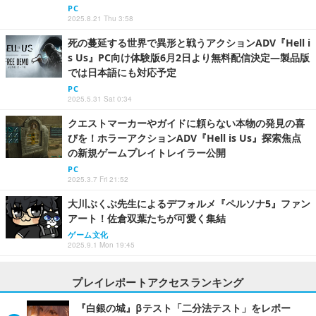
PC
2025.8.21 Thu 3:58
死の蔓延する世界で異形と戦うアクションADV『Hell i
s Us』PC向け体験版6月2日より無料配信決定―製品版
では日本語にも対応予定
PC
2025.5.31 Sat 0:34
クエストマーカーやガイドに頼らない本物の発見の喜
びを！ホラーアクションADV『Hell is Us』探索焦点
の新規ゲームプレイトレイラー公開
PC
2025.3.7 Fri 21:52
大川ぶくぶ先生によるデフォルメ『ペルソナ5』ファン
アート！佐倉双葉たちが可愛く集結
ゲーム文化
2025.9.1 Mon 19:45
プレイレポートアクセスランキング
『白銀の城』βテスト「二分法テスト」をレポー