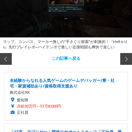
マップ、コンパス、マーカー無しの“手さぐり探索”が刺激的！『Hell is U
s』先行プレイレポ─ハイテンポで激しい近接戦闘も爽快で楽しい
この記事へ戻る
未経験からなれる人気ゲームのゲームデバッガー/寮・社
宅・家賃補助あり/資格取得支援あり
株式会社RK
愛知県
月給30万円～51万8,000円
正社員
「27卒」アプリゲーム開発のサポートスタッフ「正社員」第