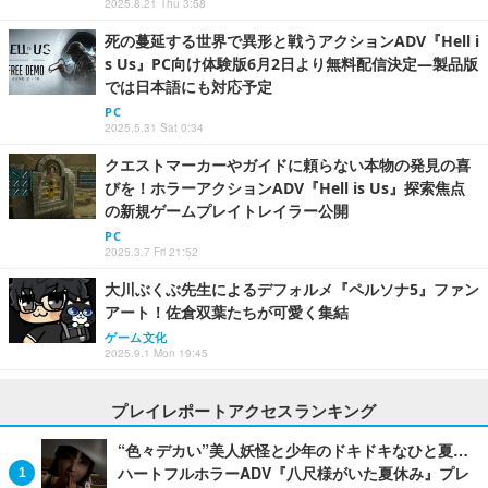
2025.8.21 Thu 3:58
死の蔓延する世界で異形と戦うアクションADV『Hell i
s Us』PC向け体験版6月2日より無料配信決定―製品版
では日本語にも対応予定
PC
2025.5.31 Sat 0:34
クエストマーカーやガイドに頼らない本物の発見の喜
びを！ホラーアクションADV『Hell is Us』探索焦点
の新規ゲームプレイトレイラー公開
PC
2025.3.7 Fri 21:52
大川ぶくぶ先生によるデフォルメ『ペルソナ5』ファン
アート！佐倉双葉たちが可愛く集結
ゲーム文化
2025.9.1 Mon 19:45
プレイレポートアクセスランキング
“色々デカい”美人妖怪と少年のドキドキなひと夏…
ハートフルホラーADV『八尺様がいた夏休み』プレ