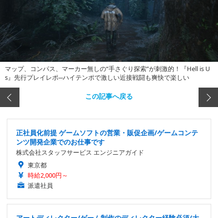
マップ、コンパス、マーカー無しの“手さぐり探索”が刺激的！『Hell is U
s』先行プレイレポ─ハイテンポで激しい近接戦闘も爽快で楽しい
この記事へ戻る
正社員化前提 ゲームソフトの営業・販促企画/ゲームコンテ
ンツ開発企業でのお仕事です
株式会社スタッフサービス エンジニアガイド
東京都
時給2,000円～
派遣社員
アートディレクター/ゲーム制作のディレクター経験必須/大