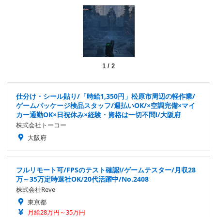
1
/
2
仕分け・シール貼り/「時給1,350円」松原市周辺の軽作業/
ゲームパッケージ検品スタッフ/週払いOK/×空調完備×マイ
カー通勤OK×日祝休み×経験・資格は一切不問!/大阪府
株式会社トーコー
大阪府
フルリモート可/FPSのテスト確認!/ゲームテスター/月収28
万～35万定時退社OK/20代活躍中/No.2408
株式会社Reve
東京都
月給28万円～35万円