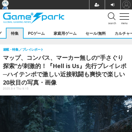
search
menu
グ
特集
PCゲーム
家庭用ゲーム
セール/無料
カルチャ
連載・特集
プレイレポート
マップ、コンパス、マーカー無しの“手さぐり
探索”が刺激的！『Hell is Us』先行プレイレポ
─ハイテンポで激しい近接戦闘も爽快で楽しい
20枚目の写真・画像
2025.9.4 Thu 9:15