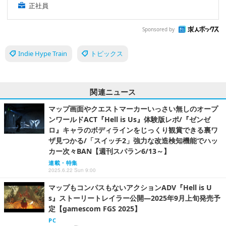
正社員
Sponsored by
Indie Hype Train
トピックス
関連ニュース
マップ画面やクエストマーカーいっさい無しのオープ
ンワールドACT『Hell is Us』体験版レポ/『ゼンゼ
ロ』キャラのボディラインをじっくり観賞できる裏ワ
ザ見つかる/「スイッチ2」強力な改造検知機能でハッ
カー次々BAN【週刊スパラン6/13～】
連載・特集
2025.6.22 Sun 9:00
マップもコンパスもないアクションADV『Hell is U
s』ストーリートレイラー公開―2025年9月上旬発売予
定【gamescom FGS 2025】
PC