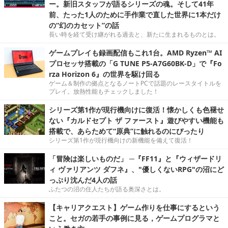
ー。新旧スタッフが語るシリーズの魂。そして41年
前、たった1人のために手作業で直した世界に1本だけ
の“幻のカセット”の話
長い時を経て受け継がれる過去と、新たに生まれるものとは。
ゲームプレイも録画配信もこれ1台。AMD Ryzen™ AI
プロセッサ搭載の「G TUNE P5-A7G60BK-D」で『Fo
rza Horizon 6』の世界を駆け回る
ゲーム＆制作の拠点となるノートPCで話題のレースタイトルを
プレイ。放熱性能もチェックしました！
シリーズ第1作が現行機向けに復活！懐かしくも色褪せ
ない『カルドセプト ザ ファースト』遊びやすい機能も
搭載で、あらためて“原典”に触れるのにぴったり
シリーズ第1作が現行機向けの新機能を備えて復活！
「冒険は楽しいものだ」 ─『FF11』と『ウィザードリ
ィ ヴァリアンツ ダフネ』、"優しくないRPG"の沼にど
っぷり沈んだ4人の話
ふたつの沼の住人たちが語る奥深さとは。
【キャリアクエスト】ゲーム作りを仕事にするという
こと。セガの若手の事例に見る，ゲームプログラマと