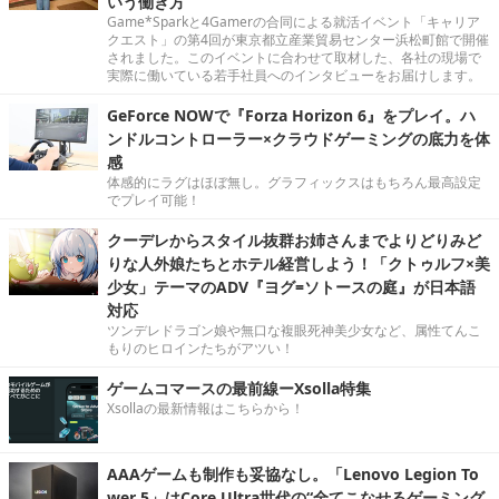
いう働き方
Game*Sparkと4Gamerの合同による就活イベント「キャリア
クエスト」の第4回が東京都立産業貿易センター浜松町館で開催
されました。このイベントに合わせて取材した、各社の現場で
実際に働いている若手社員へのインタビューをお届けします。
GeForce NOWで『Forza Horizon 6』をプレイ。ハ
ンドルコントローラー×クラウドゲーミングの底力を体
感
体感的にラグはほぼ無し。グラフィックスはもちろん最高設定
でプレイ可能！
クーデレからスタイル抜群お姉さんまでよりどりみど
りな人外娘たちとホテル経営しよう！「クトゥルフ×美
少女」テーマのADV『ヨグ=ソトースの庭』が日本語
対応
ツンデレドラゴン娘や無口な複眼死神美少女など、属性てんこ
もりのヒロインたちがアツい！
ゲームコマースの最前線ーXsolla特集
Xsollaの最新情報はこちらから！
AAAゲームも制作も妥協なし。「Lenovo Legion To
wer 5」はCore Ultra世代の“全てこなせるゲーミング