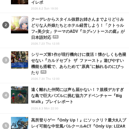
イレポ
2026.8.2 Sun 19:00
クーデレからスタイル抜群お姉さんまでよりどりみ
どりな人外娘たちとホテル経営しよう！「クトゥル
フ×美少女」テーマのADV『ヨグ=ソトースの庭』が
日本語対応
PR
2026.7.23 Thu 12:05
シリーズ第1作が現行機向けに復活！懐かしくも色褪
せない『カルドセプト ザ ファースト』遊びやすい
機能も搭載で、あらためて“原典”に触れるのにぴっ
たり
PR
2026.7.30 Thu 12:00
遠く離れた仲間には声も届かない！？規模デカすぎ
な島で巨大パズルに挑む協力アドベンチャー『Big
Walk』プレイレポート
2026.8.3 Mon 22:00
高所登りゲー『Only Up！』にソックリ？最大8人プ
レイ可能な中世風パルクールACT『Only Up: LIZAR