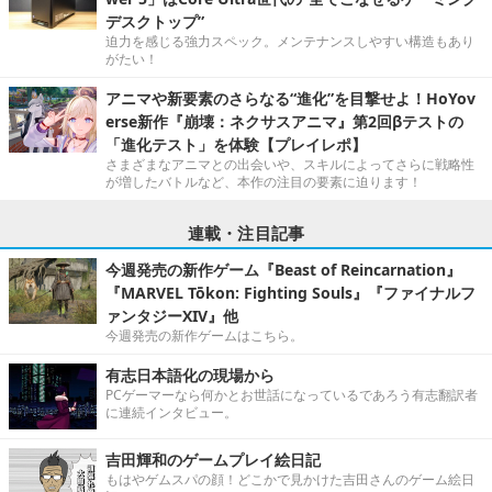
デスクトップ”
迫力を感じる強力スペック。メンテナンスしやすい構造もあり
がたい！
アニマや新要素のさらなる“進化”を目撃せよ！HoYov
erse新作『崩壊：ネクサスアニマ』第2回βテストの
「進化テスト」を体験【プレイレポ】
さまざまなアニマとの出会いや、スキルによってさらに戦略性
が増したバトルなど、本作の注目の要素に迫ります！
連載・注目記事
今週発売の新作ゲーム『Beast of Reincarnation』
『MARVEL Tōkon: Fighting Souls』『ファイナルフ
ァンタジーXIV』他
今週発売の新作ゲームはこちら。
有志日本語化の現場から
PCゲーマーなら何かとお世話になっているであろう有志翻訳者
に連続インタビュー。
吉田輝和のゲームプレイ絵日記
もはやゲムスパの顔！どこかで見かけた吉田さんのゲーム絵日