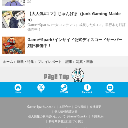
記
【大人気4コマ】じゃんげま（Junk Gaming Maide
n）
Game*Sparkの一大コンテンツに成長した4コマ。単行本も好評
発売中！
Game*Spark/インサイド公式ディスコードサーバー
好評稼働中！
写真・画像
ホーム
›
連載・特集
›
プレイレポート
›
記事
›
Home
X
STEAM
Facebook
YouTube
Game*Sparkについて
お問合せ
広告掲載
会社概要
個人情報保護方針
個人情報の取り扱いについて（Game*Spark）
利用規約
特定商取引法に基づく表記