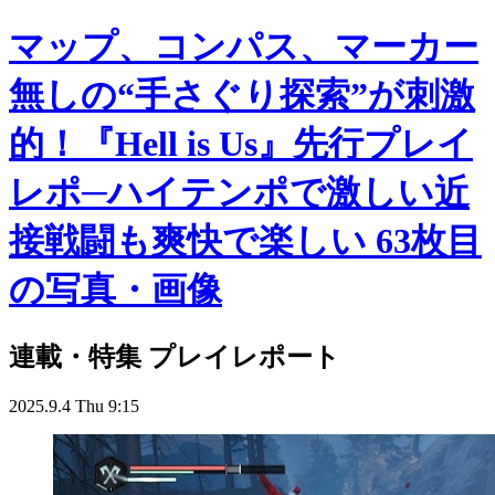
FISTBUMP
ゲムマイド
マップ、コンパス、マーカー
無しの“手さぐり探索”が刺激
的！『Hell is Us』先行プレイ
レポ─ハイテンポで激しい近
接戦闘も爽快で楽しい 63枚目
の写真・画像
連載・特集
プレイレポート
2025.9.4 Thu 9:15