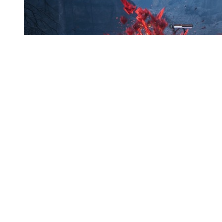
マップ、コンパス、マーカー無しの“手さぐり探
索”が刺激的！『Hell is Us』先行プレイレポ─ハ
イテンポで激しい近接戦闘も爽快で楽しい
前の画像