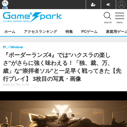
search
menu
ホーム
アクセスランキング
特集
PCゲーム
家庭用ゲー
PC
Windows
『ボーダーランズ4』では“ハクスラの楽し
さ”がさらに強く味わえる！「独、裁、万、
歳」な“崇拝者ソル”と一足早く戦ってきた【先
行プレイ】 3枚目の写真・画像
2025.9.4 Thu 21:00