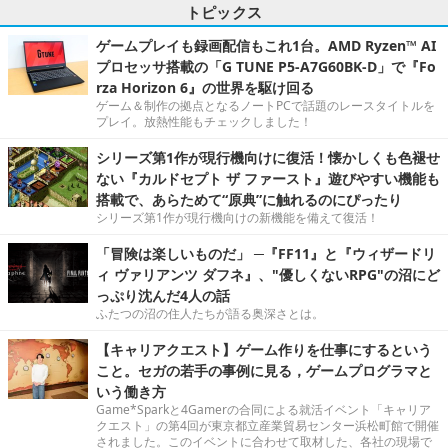
トピックス
ゲームプレイも録画配信もこれ1台。AMD Ryzen™ AI
プロセッサ搭載の「G TUNE P5-A7G60BK-D」で『Fo
rza Horizon 6』の世界を駆け回る
ゲーム＆制作の拠点となるノートPCで話題のレースタイトルを
プレイ。放熱性能もチェックしました！
シリーズ第1作が現行機向けに復活！懐かしくも色褪せ
ない『カルドセプト ザ ファースト』遊びやすい機能も
搭載で、あらためて“原典”に触れるのにぴったり
シリーズ第1作が現行機向けの新機能を備えて復活！
「冒険は楽しいものだ」 ─『FF11』と『ウィザードリ
ィ ヴァリアンツ ダフネ』、"優しくないRPG"の沼にど
っぷり沈んだ4人の話
ふたつの沼の住人たちが語る奥深さとは。
【キャリアクエスト】ゲーム作りを仕事にするという
こと。セガの若手の事例に見る，ゲームプログラマと
いう働き方
Game*Sparkと4Gamerの合同による就活イベント「キャリア
クエスト」の第4回が東京都立産業貿易センター浜松町館で開催
されました。このイベントに合わせて取材した、各社の現場で