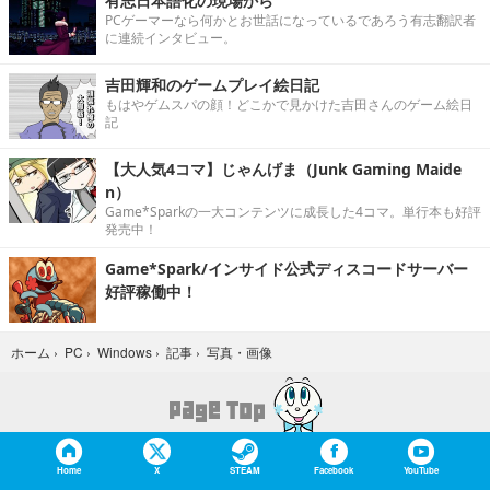
有志日本語化の現場から
PCゲーマーなら何かとお世話になっているであろう有志翻訳者
に連続インタビュー。
吉田輝和のゲームプレイ絵日記
もはやゲムスパの顔！どこかで見かけた吉田さんのゲーム絵日
記
【大人気4コマ】じゃんげま（Junk Gaming Maide
n）
Game*Sparkの一大コンテンツに成長した4コマ。単行本も好評
発売中！
Game*Spark/インサイド公式ディスコードサーバー
好評稼働中！
写真・画像
ホーム
›
PC
›
Windows
›
記事
›
Home
X
STEAM
Facebook
YouTube