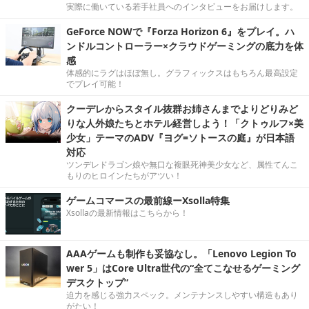
実際に働いている若手社員へのインタビューをお届けします。
GeForce NOWで『Forza Horizon 6』をプレイ。ハ
ンドルコントローラー×クラウドゲーミングの底力を体
感
体感的にラグはほぼ無し。グラフィックスはもちろん最高設定
でプレイ可能！
クーデレからスタイル抜群お姉さんまでよりどりみど
りな人外娘たちとホテル経営しよう！「クトゥルフ×美
少女」テーマのADV『ヨグ=ソトースの庭』が日本語
対応
ツンデレドラゴン娘や無口な複眼死神美少女など、属性てんこ
もりのヒロインたちがアツい！
ゲームコマースの最前線ーXsolla特集
Xsollaの最新情報はこちらから！
AAAゲームも制作も妥協なし。「Lenovo Legion To
wer 5」はCore Ultra世代の“全てこなせるゲーミング
デスクトップ”
迫力を感じる強力スペック。メンテナンスしやすい構造もあり
がたい！