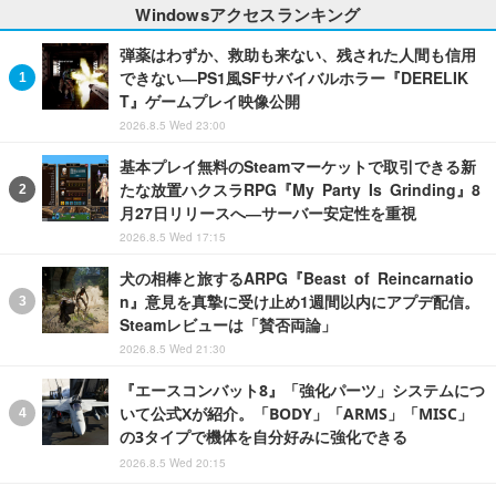
Windowsアクセスランキング
弾薬はわずか、救助も来ない、残された人間も信用
できない―PS1風SFサバイバルホラー『DERELIK
T』ゲームプレイ映像公開
2026.8.5 Wed 23:00
基本プレイ無料のSteamマーケットで取引できる新
たな放置ハクスラRPG『My Party Is Grinding』8
月27日リリースへ―サーバー安定性を重視
2026.8.5 Wed 17:15
犬の相棒と旅するARPG『Beast of Reincarnatio
n』意見を真摯に受け止め1週間以内にアプデ配信。
Steamレビューは「賛否両論」
2026.8.5 Wed 21:30
『エースコンバット8』「強化パーツ」システムにつ
いて公式Xが紹介。「BODY」「ARMS」「MISC」
の3タイプで機体を自分好みに強化できる
2026.8.5 Wed 20:15