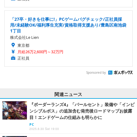
「27卒・好きを仕事に!」PCゲームバグチェック/正社員採
用/未経験OK/福利厚生充実/資格取得支援あり/豊島区南池袋
1丁目
株式会社Le Lien
東京都
月給26万2,600円～32万円
正社員
Sponsored by
関連ニュース
『ボーダーランズ4』「パールセント」装備や「インビ
ンシブルボス」の追加含む発売後ロードマップお披露
目！エンドゲームの仕組みも明らかに
PC
2025.8.30 Sat 19:00