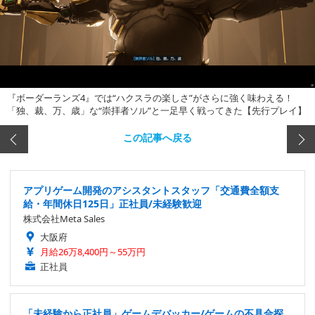
『ボーダーランズ4』では“ハクスラの楽しさ”がさらに強く味わえる！
「独、裁、万、歳」な“崇拝者ソル”と一足早く戦ってきた【先行プレイ】
この記事へ戻る
アプリゲーム開発のアシスタントスタッフ「交通費全額支
給・年間休日125日」正社員/未経験歓迎
株式会社Meta Sales
大阪府
月給26万8,400円～55万円
正社員
「未経験から正社員」ゲームデバッカー/ゲームの不具合探