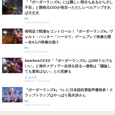
「『ボーダーランズ4』には難しい部分もあるから少し
不安」と開発元CEOが発言―ただしレベルアップすれ
ば大丈夫
PC
2025.8.26 Tue 23:01
発明品で戦場をコントロール！『ボーダーランズ4』ヴ
ォルト・ハンター「ハーロウ」ゲームプレイ映像公開
―全4人の映像出揃う
PC
2025.8.23 Sat 2:23
GearboxのCEO「『ボーダーランズ4』は200ドルでも
いい」と海外メディアへ自信を語る―価格は「議論し
ても意味はない」との見解も
ニュース
2025.8.21 Thu 22:14
『ボーダーランズ4』ついに日本語吹替版声優発表！ク
ラップトラップはやっぱり髙木渉さん
PC
2025.8.19 Tue 14:19