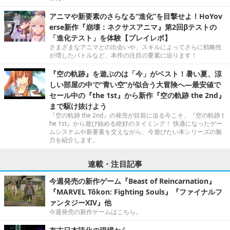
アニマや新要素のさらなる“進化”を目撃せよ！HoYov
erse新作『崩壊：ネクサスアニマ』第2回βテストの
「進化テスト」を体験【プレイレポ】
さまざまなアニマとの出会いや、スキルによってさらに戦略性
が増したバトルなど、本作の注目の要素に迫ります！
『空の軌跡』を遊ぶのは「今」がベスト！暑い夏、涼
しい部屋の中で“青い空”が似合う大冒険へ―最安値で
セール中の『the 1st』から新作『空の軌跡 the 2nd』
まで駆け抜けよう
『空の軌跡 the 2nd』の発売が目前に迫る今こそ、『空の軌跡 t
he 1st』から遊び始める絶好のタイミング！ 快適になったゲー
ムシステムや新要素を交えながら、今遊びたい本シリーズの魅
力を紹介します。
連載・注目記事
今週発売の新作ゲーム『Beast of Reincarnation』
『MARVEL Tōkon: Fighting Souls』『ファイナルフ
ァンタジーXIV』他
今週発売の新作ゲームはこちら。