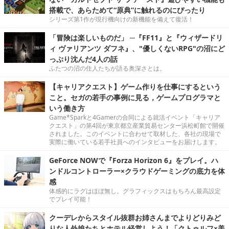
搭載で、あらためて“原典”に触れるのにぴったり
シリーズ第1作が現行機向けの新機能を備えて復活！
「冒険は楽しいものだ」 ─『FF11』と『ウィザードリ
ィ ヴァリアンツ ダフネ』、"優しくないRPG"の沼にど
っぷり沈んだ4人の話
ふたつの沼の住人たちが語る奥深さとは。
【キャリアクエスト】ゲーム作りを仕事にするという
こと。セガの若手の事例に見る，ゲームプログラマと
いう働き方
Game*Sparkと4Gamerの合同による就活イベント「キャリア
クエスト」の第4回が東京都立産業貿易センター浜松町館で開催
されました。このイベントに合わせて取材した、各社の現場で
実際に働いている若手社員へのインタビューをお届けします。
GeForce NOWで『Forza Horizon 6』をプレイ。ハ
ンドルコントローラー×クラウドゲーミングの底力を体
感
体感的にラグはほぼ無し。グラフィックスはもちろん最高設定
でプレイ可能！
クーデレからスタイル抜群お姉さんまでよりどりみど
りな人外娘たちとホテル経営しよう！「クトゥルフ×美