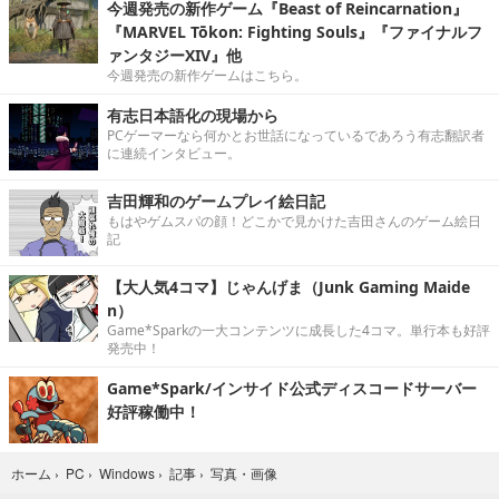
今週発売の新作ゲーム『Beast of Reincarnation』
『MARVEL Tōkon: Fighting Souls』『ファイナルフ
ァンタジーXIV』他
今週発売の新作ゲームはこちら。
有志日本語化の現場から
PCゲーマーなら何かとお世話になっているであろう有志翻訳者
に連続インタビュー。
吉田輝和のゲームプレイ絵日記
もはやゲムスパの顔！どこかで見かけた吉田さんのゲーム絵日
記
【大人気4コマ】じゃんげま（Junk Gaming Maide
n）
Game*Sparkの一大コンテンツに成長した4コマ。単行本も好評
発売中！
Game*Spark/インサイド公式ディスコードサーバー
好評稼働中！
写真・画像
ホーム
›
PC
›
Windows
›
記事
›