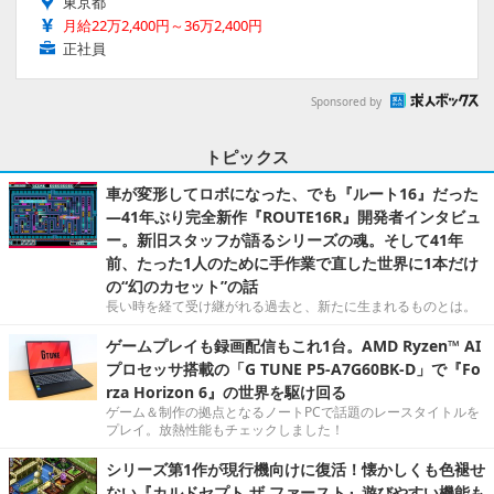
東京都
月給22万2,400円～36万2,400円
正社員
Sponsored by
トピックス
車が変形してロボになった、でも『ルート16』だった
―41年ぶり完全新作『ROUTE16R』開発者インタビュ
ー。新旧スタッフが語るシリーズの魂。そして41年
前、たった1人のために手作業で直した世界に1本だけ
の“幻のカセット”の話
長い時を経て受け継がれる過去と、新たに生まれるものとは。
ゲームプレイも録画配信もこれ1台。AMD Ryzen™ AI
プロセッサ搭載の「G TUNE P5-A7G60BK-D」で『Fo
rza Horizon 6』の世界を駆け回る
ゲーム＆制作の拠点となるノートPCで話題のレースタイトルを
プレイ。放熱性能もチェックしました！
シリーズ第1作が現行機向けに復活！懐かしくも色褪せ
ない『カルドセプト ザ ファースト』遊びやすい機能も