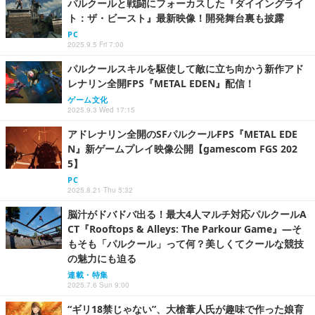
パルクールと戦闘にフォーカスした『ダイイングライ
ト：ザ・ビースト』最新映像！開発舞台裏も披露
PC
2025.9.5 Fri 7:00
パルクールスキルを駆使して敵に立ち向かう新作アド
レナリン全開FPS『METAL EDEN』配信！
ゲーム文化
2025.9.3 Wed 17:15
アドレナリン全開のSFパルクールFPS『METAL EDE
N』新ゲームプレイ映像公開【gamescom FGS 202
5】
PC
2025.8.21 Thu 5:32
脳汁がドバドバ出る！最大4人マルチ対応パルクールA
CT『Rooftops & Alleys: The Parkour Game』―そ
もそも「パルクール」って何？美しくてクールな競技
の魅力にも迫る
連載・特集
2025.7.6 Sun 9:00
“ギリ18禁じゃない”、大槍葦人氏が趣味で作った娘育