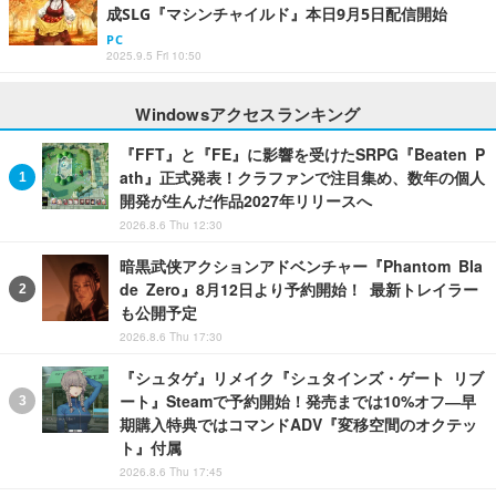
成SLG『マシンチャイルド』本日9月5日配信開始
PC
2025.9.5 Fri 10:50
Windowsアクセスランキング
『FFT』と『FE』に影響を受けたSRPG『Beaten P
ath』正式発表！クラファンで注目集め、数年の個人
開発が生んだ作品2027年リリースへ
2026.8.6 Thu 12:30
暗黒武侠アクションアドベンチャー『Phantom Bla
de Zero』8月12日より予約開始！ 最新トレイラー
も公開予定
2026.8.6 Thu 17:30
『シュタゲ』リメイク『シュタインズ・ゲート リブ
ート』Steamで予約開始！発売までは10%オフ―早
期購入特典ではコマンドADV『変移空間のオクテッ
ト』付属
2026.8.6 Thu 17:45