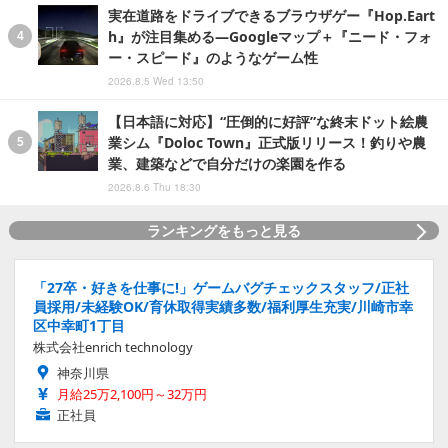
実在道路をドライブできるブラウザゲー『Hop.Eart
h』が注目集める―Googleマップ＋『ニード・フォ
ー・スピード』のようなゲーム性
2026.8.5 Wed 13:50
【日本語に対応】“圧倒的に好評”な終末ドット絵農
業シム『Doloc Town』正式版リリース！釣りや農
業、建築などで自分だけの楽園を作る
2026.8.6 Thu 18:30
ランキングをもっと見る
「27卒・好きを仕事に!」ゲームバグチェックスタッフ/正社
員採用/未経験OK/育休取得実績多数/福利厚生充実/川崎市幸
区中幸町1丁目
株式会社enrich technology
神奈川県
月給25万2,100円～32万円
正社員