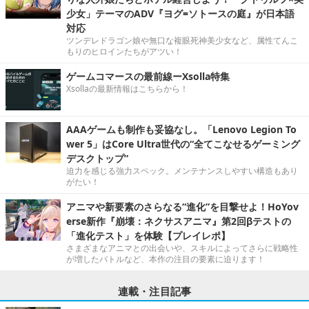
少女」テーマのADV『ヨグ=ソトースの庭』が日本語
対応
ツンデレドラゴン娘や無口な複眼死神美少女など、属性てんこ
もりのヒロインたちがアツい！
ゲームコマースの最前線ーXsolla特集
Xsollaの最新情報はこちらから！
AAAゲームも制作も妥協なし。「Lenovo Legion To
wer 5」はCore Ultra世代の“全てこなせるゲーミング
デスクトップ”
迫力を感じる強力スペック。メンテナンスしやすい構造もあり
がたい！
アニマや新要素のさらなる“進化”を目撃せよ！HoYov
erse新作『崩壊：ネクサスアニマ』第2回βテストの
「進化テスト」を体験【プレイレポ】
さまざまなアニマとの出会いや、スキルによってさらに戦略性
が増したバトルなど、本作の注目の要素に迫ります！
連載・注目記事