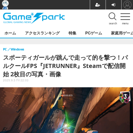
search
menu
ホーム
アクセスランキング
特集
PCゲーム
家庭用ゲー
PC
Windows
スポーティガールが跳んで走って的を撃つ！パ
ルクールFPS『JETRUNNER』Steamで配信開
始 2枚目の写真・画像
2025.9.5 Fri 22:03