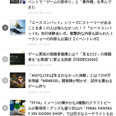
ベントで「ゲームの音作り」と「著作権」を学んで
きた
2026.8.8 Sat 12:00
『エースコンバット』シリーズにストーリーがある
ことを多くの人は知らなかった！？『エースコンバ
ット8』先行体験会レポ。衝撃的な内容も語られたト
ークショーの内容もお届け【イベントレポ】
2026.8.7 Fri 12:30
ゲーム実況の視聴者連携とは？「見るだけ」の視聴
者を“お客様"に変える技術【CEDEC2026】
2026.8.8 Sat 12:30
「AIがなければ生まれなかった体験」とは？210万
本突破『MIMESIS』開発陣が明かす、試作を重ねる
ゲーム作り
2026.8.7 Fri 19:00
『FF14』イメージの爽やかな2種類のクラフトビー
ルが新発売！グッズも盛り沢山の「FINAL FANTAS
Y XIV GOODS SHOP」では巨大なエーテライトもお