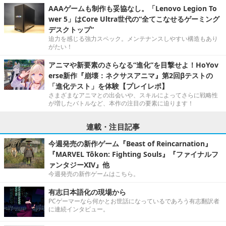
AAAゲームも制作も妥協なし。「Lenovo Legion To
wer 5」はCore Ultra世代の“全てこなせるゲーミング
デスクトップ”
迫力を感じる強力スペック。メンテナンスしやすい構造もあり
がたい！
アニマや新要素のさらなる“進化”を目撃せよ！HoYov
erse新作『崩壊：ネクサスアニマ』第2回βテストの
「進化テスト」を体験【プレイレポ】
さまざまなアニマとの出会いや、スキルによってさらに戦略性
が増したバトルなど、本作の注目の要素に迫ります！
連載・注目記事
今週発売の新作ゲーム『Beast of Reincarnation』
『MARVEL Tōkon: Fighting Souls』『ファイナルフ
ァンタジーXIV』他
今週発売の新作ゲームはこちら。
有志日本語化の現場から
PCゲーマーなら何かとお世話になっているであろう有志翻訳者
に連続インタビュー。