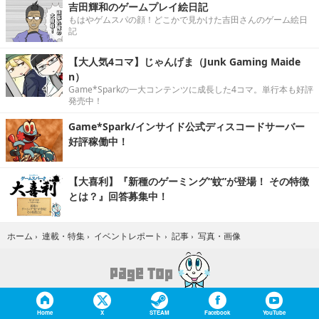
吉田輝和のゲームプレイ絵日記
もはやゲムスパの顔！どこかで見かけた吉田さんのゲーム絵日
記
【大人気4コマ】じゃんげま（Junk Gaming Maide
n）
Game*Sparkの一大コンテンツに成長した4コマ。単行本も好評
発売中！
Game*Spark/インサイド公式ディスコードサーバー
好評稼働中！
【大喜利】『新種のゲーミング“蚊”が登場！ その特徴
とは？』回答募集中！
写真・画像
ホーム
›
連載・特集
›
イベントレポート
›
記事
›
Home
X
STEAM
Facebook
YouTube