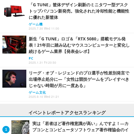
「G TUNE」筐体デザイン刷新のミニタワー型デスク
トップパソコン新発売。強化された冷却性能と機能性
に優れた新筐体
ゲーム機
2025.7.30 Wed 11:00
新生「G TUNE」ロゴ＆「RTX 5080」搭載モデル発
表！21年目に踏み込むマウスコンピューターと変化し
続けるゲーム業界【発表会レポ】
PC
2025.1.31 Fri 20:50
リーグ・オブ・レジェンドのプロ選手が性差別発言で
出場停止処分に―「女性は競技ゲームをプレイすべき
じゃない時期が月に一度ある」
ゲーム文化
2025.9.10 Wed 21:21
イベントレポートアクセスランキング
実は「若者ほど著作権意識が高い」んですよ！―カ
プコンとコンピュータソフトウェア著作権協会のイ