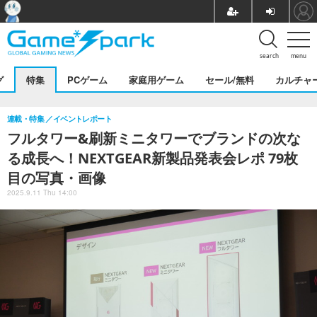
search
menu
グ
特集
PCゲーム
家庭用ゲーム
セール/無料
カルチャ
連載・特集
イベントレポート
フルタワー&刷新ミニタワーでブランドの次な
る成長へ！NEXTGEAR新製品発表会レポ 79枚
目の写真・画像
2025.9.11 Thu 14:00