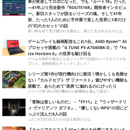
車が変形してロボになった、でも『ルート16』だった
―41年ぶり完全新作『ROUTE16R』開発者インタビュ
ー。新旧スタッフが語るシリーズの魂。そして41年
前、たった1人のために手作業で直した世界に1本だけ
の“幻のカセット”の話
長い時を経て受け継がれる過去と、新たに生まれるものとは。
ゲームプレイも録画配信もこれ1台。AMD Ryzen™ AI
プロセッサ搭載の「G TUNE P5-A7G60BK-D」で『Fo
rza Horizon 6』の世界を駆け回る
ゲーム＆制作の拠点となるノートPCで話題のレースタイトルを
プレイ。放熱性能もチェックしました！
シリーズ第1作が現行機向けに復活！懐かしくも色褪せ
ない『カルドセプト ザ ファースト』遊びやすい機能も
搭載で、あらためて“原典”に触れるのにぴったり
シリーズ第1作が現行機向けの新機能を備えて復活！
「冒険は楽しいものだ」 ─『FF11』と『ウィザードリ
ィ ヴァリアンツ ダフネ』、"優しくないRPG"の沼にど
っぷり沈んだ4人の話
ふたつの沼の住人たちが語る奥深さとは。
【キャリアクエスト】ゲーム作りを仕事にするという