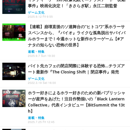
事件』映画化決定！「きさらぎ駅」永江二朗監督
ゲーム文化
2025.9.12 Fri 9:55
【連載】崩壊直後のソ連舞台の“ヒトコワ”系ホラーサ
スペンスから、『バイオ』ライクな孤島脱出サバイバ
ルホラーまで！今週ホットな新作ホラーゲーム【#ア
ナタの知らない恐怖の世界】
連載・特集
2025.9.7 Sun 19:30
バイト先カフェの閉店間際に体験する恐怖…チラズア
ート最新作『The Closing Shift | 閉店事件』発売
ゲーム文化
2022.3.19 Sat 16:00
ホラー好きによるホラー好きのための新パブリッシャ
ーが産声をあげた！注目作勢揃いの「Black Lantern
Collective」代表インタビュー【BitSummit the 13t
h】
連載・特集
2025.7.25 Fri 12:45