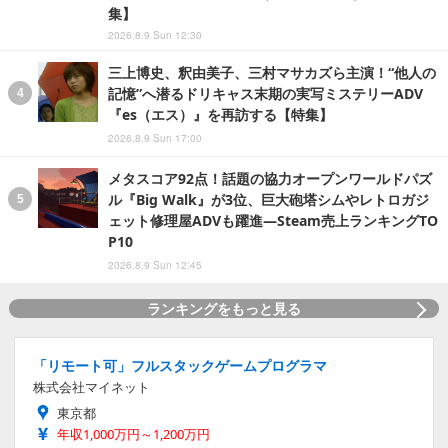
集】
2026.8.9 Sun 12:30
三上博史、釈由美子、三村マサカズら主演！“他人の
記憶”へ潜るドリキャス末期の実写ミステリーADV
『es（エス）』を再訪する【特集】
2026.8.9 Sun 17:00
メタスコア92点！話題の協力オープンワールドパズ
ル『Big Walk』が3位、巨大砲塔シムやレトロガジ
ェット修理屋ADVも躍進―Steam売上ランキングTO
P10
2026.8.9 Sun 12:45
ランキングをもっと見る
「リモート可」フルスタックゲームプログラマ
株式会社マイネット
東京都
年収1,000万円～1,200万円