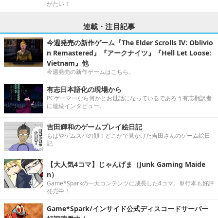
がたい！
連載・注目記事
今週発売の新作ゲーム『The Elder Scrolls IV: Oblivio
n Remastered』『アークナイツ』『Hell Let Loose:
Vietnam』他
今週発売の新作ゲームはこちら。
有志日本語化の現場から
PCゲーマーなら何かとお世話になっているであろう有志翻訳者
に連続インタビュー。
吉田輝和のゲームプレイ絵日記
もはやゲムスパの顔！どこかで見かけた吉田さんのゲーム絵日
記
【大人気4コマ】じゃんげま（Junk Gaming Maide
n）
Game*Sparkの一大コンテンツに成長した4コマ。単行本も好評
発売中！
Game*Spark/インサイド公式ディスコードサーバー