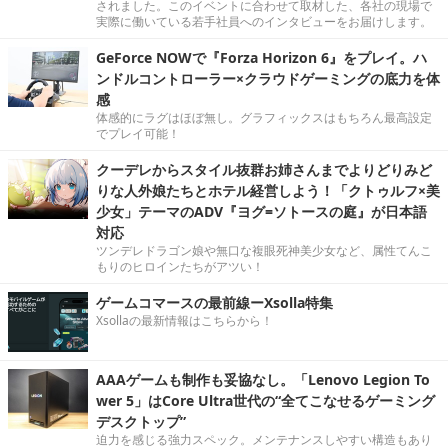
されました。このイベントに合わせて取材した、各社の現場で
実際に働いている若手社員へのインタビューをお届けします。
GeForce NOWで『Forza Horizon 6』をプレイ。ハ
ンドルコントローラー×クラウドゲーミングの底力を体
感
体感的にラグはほぼ無し。グラフィックスはもちろん最高設定
でプレイ可能！
クーデレからスタイル抜群お姉さんまでよりどりみど
りな人外娘たちとホテル経営しよう！「クトゥルフ×美
少女」テーマのADV『ヨグ=ソトースの庭』が日本語
対応
ツンデレドラゴン娘や無口な複眼死神美少女など、属性てんこ
もりのヒロインたちがアツい！
ゲームコマースの最前線ーXsolla特集
Xsollaの最新情報はこちらから！
AAAゲームも制作も妥協なし。「Lenovo Legion To
wer 5」はCore Ultra世代の“全てこなせるゲーミング
デスクトップ”
迫力を感じる強力スペック。メンテナンスしやすい構造もあり