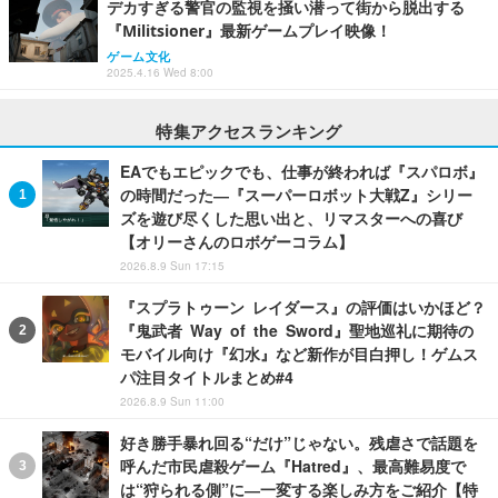
デカすぎる警官の監視を掻い潜って街から脱出する
『Militsioner』最新ゲームプレイ映像！
ゲーム文化
2025.4.16 Wed 8:00
特集アクセスランキング
EAでもエピックでも、仕事が終われば『スパロボ』
の時間だった―『スーパーロボット大戦Z』シリー
ズを遊び尽くした思い出と、リマスターへの喜び
【オリーさんのロボゲーコラム】
2026.8.9 Sun 17:15
『スプラトゥーン レイダース』の評価はいかほど？
『鬼武者 Way of the Sword』聖地巡礼に期待の
モバイル向け『幻水』など新作が目白押し！ゲムス
パ注目タイトルまとめ#4
2026.8.9 Sun 11:00
好き勝手暴れ回る“だけ”じゃない。残虐さで話題を
呼んだ市民虐殺ゲーム『Hatred』、最高難易度で
は“狩られる側”に―一変する楽しみ方をご紹介【特