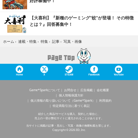
好評稼働中！
【大喜利】『新種のゲーミング“蚊”が登場！ その特徴
とは？』回答募集中！
写真・画像
ホーム
›
連載・特集
›
特集
›
記事
›
Home
X
STEAM
Facebook
YouTube
Game*Sparkについて
お問合せ
広告掲載
会社概要
個人情報保護方針
個人情報の取り扱いについて（Game*Spark）
利用規約
特定商取引法に基づく表記
紹介した商品/サービスを購入、契約した場合に、
売上の一部が弊社サイトに還元されることがあります。
当サイトに掲載の記事・見出し・写真・画像の無断転載を禁じます。
Copyright © 2026 IID, Inc.