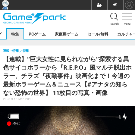
search
menu
グ
特集
PCゲーム
家庭用ゲーム
セール/無料
カルチャ
連載・特集
特集
【連載】“巨大女性に見られながら”探索する異
色サイコホラーから『R.E.P.O』風マルチ脱出ホ
ラー、チラズ『夜勤事件』映画化まで！今週の
最新ホラーゲーム＆ニュース【#アナタの知ら
ない恐怖の世界】 11枚目の写真・画像
2025.9.15 Mon 20:30