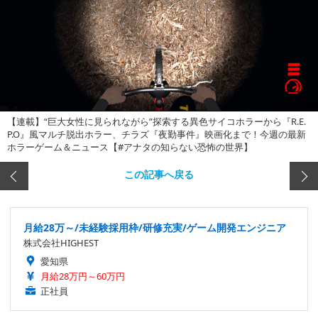
【連載】“巨大女性に見られながら”探索する異色サイコホラーから『R.E.
P.O』風マルチ脱出ホラー、チラズ『夜勤事件』映画化まで！今週の最新
ホラーゲーム＆ニュース【#アナタの知らない恐怖の世界】
この記事へ戻る
月給28万～/未経験採用枠/研修充実/ゲーム開発エンジニア
株式会社HIGHEST
愛知県
月給28万円～60万円
正社員