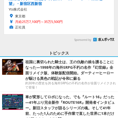
望」・新宿区西新宿
Yts株式会社
東京都
月給25万7,100円～35万5,500円
正社員
Sponsored by
トピックス
祖国に裏切られた騎士は、王の仇敵の娘を護ることに
なった―1998年の海外SRPG不朽の名作『幻世録』全
面リメイク版、体験版配信開始。ダーティーヒーロー
が駆ける異色の戦記が令和に蘇る
約30年の歴史を誇る海外SRPGの不朽の名作が全面リメイクされ
て登場！
車が変形してロボになった、でも『ルート16』だった
―41年ぶり完全新作『ROUTE16R』開発者インタビュ
ー。新旧スタッフが語るシリーズの魂。そして41年
前、たった1人のために手作業で直した世界に1本だけ