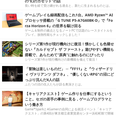
の“幻のカセット”の話
長い時を経て受け継がれる過去と、新たに生まれるものとは。
ゲームプレイも録画配信もこれ1台。AMD Ryzen™ AI
プロセッサ搭載の「G TUNE P5-A7G60BK-D」で『Fo
rza Horizon 6』の世界を駆け回る
ゲーム＆制作の拠点となるノートPCで話題のレースタイトルを
プレイ。放熱性能もチェックしました！
シリーズ第1作が現行機向けに復活！懐かしくも色褪せ
ない『カルドセプト ザ ファースト』遊びやすい機能も
搭載で、あらためて“原典”に触れるのにぴったり
シリーズ第1作が現行機向けの新機能を備えて復活！
「冒険は楽しいものだ」 ─『FF11』と『ウィザードリ
ィ ヴァリアンツ ダフネ』、"優しくないRPG"の沼にど
っぷり沈んだ4人の話
ふたつの沼の住人たちが語る奥深さとは。
【キャリアクエスト】ゲーム作りを仕事にするという
こと。セガの若手の事例に見る，ゲームプログラマと
いう働き方
Game*Sparkと4Gamerの合同による就活イベント「キャリア
クエスト」の第4回が東京都立産業貿易センター浜松町館で開催