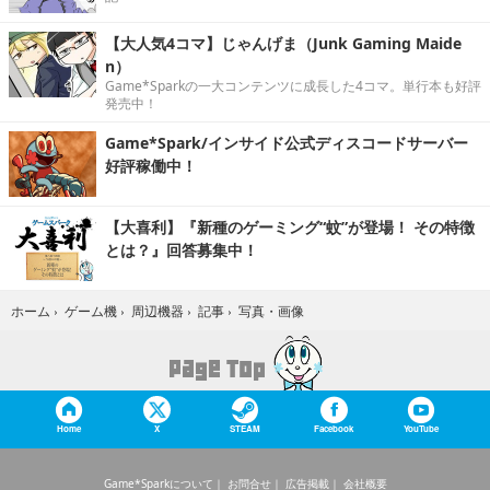
【大人気4コマ】じゃんげま（Junk Gaming Maide
n）
Game*Sparkの一大コンテンツに成長した4コマ。単行本も好評
発売中！
Game*Spark/インサイド公式ディスコードサーバー
好評稼働中！
【大喜利】『新種のゲーミング“蚊”が登場！ その特徴
とは？』回答募集中！
写真・画像
ホーム
›
ゲーム機
›
周辺機器
›
記事
›
Home
X
STEAM
Facebook
YouTube
Game*Sparkについて
お問合せ
広告掲載
会社概要