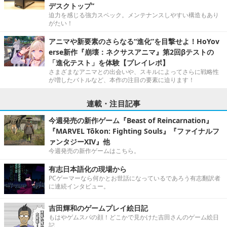
デスクトップ”
迫力を感じる強力スペック。メンテナンスしやすい構造もあり
がたい！
アニマや新要素のさらなる“進化”を目撃せよ！HoYov
erse新作『崩壊：ネクサスアニマ』第2回βテストの
「進化テスト」を体験【プレイレポ】
さまざまなアニマとの出会いや、スキルによってさらに戦略性
が増したバトルなど、本作の注目の要素に迫ります！
連載・注目記事
今週発売の新作ゲーム『Beast of Reincarnation』
『MARVEL Tōkon: Fighting Souls』『ファイナルフ
ァンタジーXIV』他
今週発売の新作ゲームはこちら。
有志日本語化の現場から
PCゲーマーなら何かとお世話になっているであろう有志翻訳者
に連続インタビュー。
吉田輝和のゲームプレイ絵日記
もはやゲムスパの顔！どこかで見かけた吉田さんのゲーム絵日
記