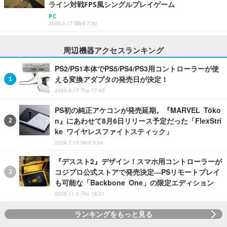
ライン対戦FPS風シングルプレイゲーム
PC
2025.9.17 Wed 7:30
周辺機器アクセスランキング
PS2/PS1本体でPS5/PS4/PS3用コントローラーが使
える変換アダプタの発売日が決定！
2023.8.17 Thu 17:45
PS初の純正アケコンが発売延期。『MARVEL Tōko
n』にあわせて8月6日リリース予定だった「FlexStri
ke ワイヤレスファイトスティック」
2026.7.15 Wed 9:34
『デススト2』デザイン！スマホ用コントローラーが
コジプロ公式ストアで発売決定―PSリモートプレイ
も可能な「Backbone One」の限定エディション
2025.11.6 Thu 18:21
ランキングをもっと見る