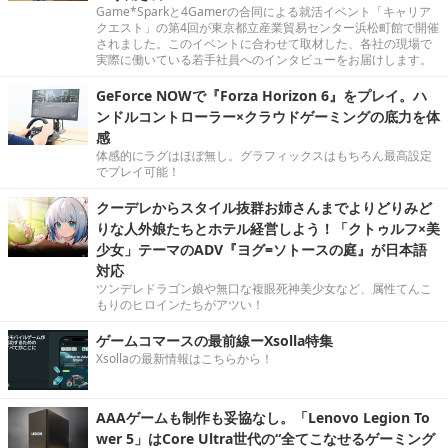
Game*Sparkと4Gamerの合同による就活イベント「キャリア
クエスト」の第4回が東京都立産業貿易センター浜松町館で開催
されました。このイベントに合わせて取材した、各社の現場で
実際に働いている若手社員へのインタビューをお届けします。
GeForce NOWで『Forza Horizon 6』をプレイ。ハ
ンドルコントローラー×クラウドゲーミングの底力を体
感
体感的にラグはほぼ無し。グラフィックスはもちろん最高設定
でプレイ可能！
クーデレからスタイル抜群お姉さんまでよりどりみど
りな人外娘たちとホテル経営しよう！「クトゥルフ×美
少女」テーマのADV『ヨグ=ソトースの庭』が日本語
対応
ツンデレドラゴン娘や無口な複眼死神美少女など、属性てんこ
もりのヒロインたちがアツい！
ゲームコマースの最前線ーXsolla特集
Xsollaの最新情報はこちらから！
AAAゲームも制作も妥協なし。「Lenovo Legion To
wer 5」はCore Ultra世代の“全てこなせるゲーミング