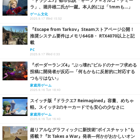
『ドラクエ7』都市伝説「キーファ＝オルゴ・デミー
ラ」、堀井雄二氏が一蹴。本人的には「1mmも…」
ゲーム文化
2025.9.17 Wed 15:52
『Escape from Tarkov』Steamストアページ公開！
推奨システム要件はメモリ64GB・ RTX4070以上と記
載
PC
2025.9.17 Wed 0:33
『ボーダーランズ4』“ぶっ壊れ”ビルドのナーフ求める
投稿に開発者が反応―「何もかもに反射的に対応する
つもりはない」
家庭用ゲーム
2025.9.16 Tue 18:40
スイッチ版『ドラクエ7 Reimagined』容量、めちゃ
軽。スイッチ2のキーカードでも安心の少なさに
家庭用ゲーム
2025.9.16 Tue 16:40
超リアルなグラフィックに新技術“ボイスチャット”も
搭載？『It Takes a War』発表―何かがおかしいオン