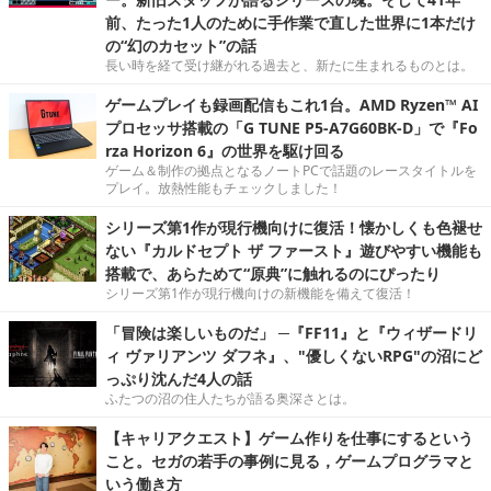
前、たった1人のために手作業で直した世界に1本だけ
の“幻のカセット”の話
長い時を経て受け継がれる過去と、新たに生まれるものとは。
ゲームプレイも録画配信もこれ1台。AMD Ryzen™ AI
プロセッサ搭載の「G TUNE P5-A7G60BK-D」で『Fo
rza Horizon 6』の世界を駆け回る
ゲーム＆制作の拠点となるノートPCで話題のレースタイトルを
プレイ。放熱性能もチェックしました！
シリーズ第1作が現行機向けに復活！懐かしくも色褪せ
ない『カルドセプト ザ ファースト』遊びやすい機能も
搭載で、あらためて“原典”に触れるのにぴったり
シリーズ第1作が現行機向けの新機能を備えて復活！
「冒険は楽しいものだ」 ─『FF11』と『ウィザードリ
ィ ヴァリアンツ ダフネ』、"優しくないRPG"の沼にど
っぷり沈んだ4人の話
ふたつの沼の住人たちが語る奥深さとは。
【キャリアクエスト】ゲーム作りを仕事にするという
こと。セガの若手の事例に見る，ゲームプログラマと
いう働き方