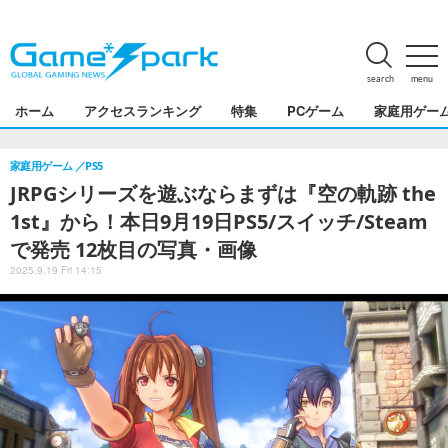
search
menu
ホーム
アクセスランキング
特集
PCゲーム
家庭用ゲー
家庭用ゲーム
PS5
JRPGシリーズを遊ぶならまずは『空の軌跡 the
1st』から！本日9月19日PS5/スイッチ/Steam
で発売 12枚目の写真・画像
2025.9.19 Fri 14:15