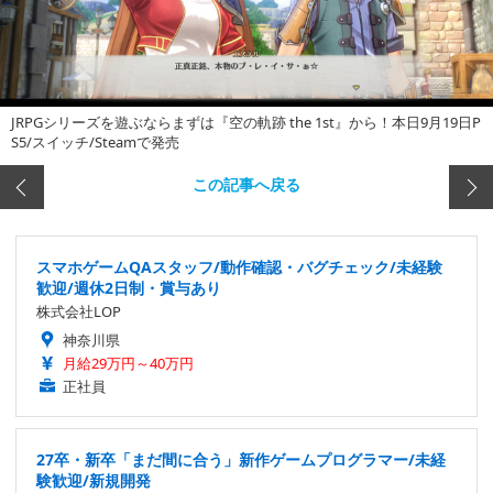
JRPGシリーズを遊ぶならまずは『空の軌跡 the 1st』から！本日9月19日P
S5/スイッチ/Steamで発売
この記事へ戻る
スマホゲームQAスタッフ/動作確認・バグチェック/未経験
歓迎/週休2日制・賞与あり
株式会社LOP
神奈川県
月給29万円～40万円
正社員
27卒・新卒「まだ間に合う」新作ゲームプログラマー/未経
験歓迎/新規開発