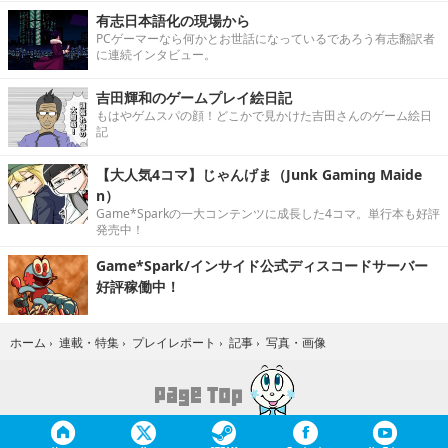
有志日本語化の現場から
PCゲーマーなら何かとお世話になっているであろう有志翻訳者
に連続インタビュー。
吉田輝和のゲームプレイ絵日記
もはやゲムスパの顔！どこかで見かけた吉田さんのゲーム絵日
記
【大人気4コマ】じゃんげま（Junk Gaming Maide
n）
Game*Sparkの一大コンテンツに成長した4コマ。単行本も好評
発売中！
Game*Spark/インサイド公式ディスコードサーバー
好評稼働中！
写真・画像
ホーム
›
連載・特集
›
プレイレポート
›
記事
›