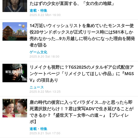
たはずの少女が直面する、「女の生の地獄」
連載・特集
2025.9.22 Mon 16:00
14万近いウィッシュリストを集めていたモンスター使
役2Dサンドボックスが正式リリース時には581本しか
売れなかった…9カ月越しに明らかになった理由を開発
者が語る
ゲーム文化
2025.9.20 Sat 18:00
リメイクも視野に？TGS2025のメタルギア公式配信ア
ンケートページ「リメイクしてほしい作品」に『MGS
V』の項目あり
ニュース
2025.9.22 Mon 13:25
唐の時代の後宮に入ってパラダイス…かと思ったら即
死選択肢だらけ！？君は実写ADVで生き延びることが
できるか？『盛世天下～女帝への道～』【プレイレ
ポ】
連載・特集
2025.9.21 Sun 17:00