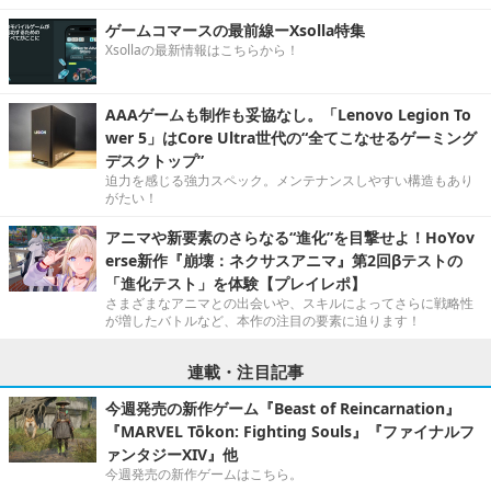
ゲームコマースの最前線ーXsolla特集
Xsollaの最新情報はこちらから！
AAAゲームも制作も妥協なし。「Lenovo Legion To
wer 5」はCore Ultra世代の“全てこなせるゲーミング
デスクトップ”
迫力を感じる強力スペック。メンテナンスしやすい構造もあり
がたい！
アニマや新要素のさらなる“進化”を目撃せよ！HoYov
erse新作『崩壊：ネクサスアニマ』第2回βテストの
「進化テスト」を体験【プレイレポ】
さまざまなアニマとの出会いや、スキルによってさらに戦略性
が増したバトルなど、本作の注目の要素に迫ります！
連載・注目記事
今週発売の新作ゲーム『Beast of Reincarnation』
『MARVEL Tōkon: Fighting Souls』『ファイナルフ
ァンタジーXIV』他
今週発売の新作ゲームはこちら。