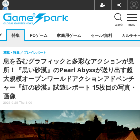
search
menu
グ
特集
PCゲーム
家庭用ゲーム
セール/無料
カルチャ
連載・特集
プレイレポート
息を呑むグラフィックと多彩なアクションが見
所！『黒い砂漠』のPearl Abyssが送り出す超
大規模オープンワールドアクションアドベンチ
ャー『紅の砂漠』試遊レポート 15枚目の写真・
画像
2025.9.25 Thu 8:00