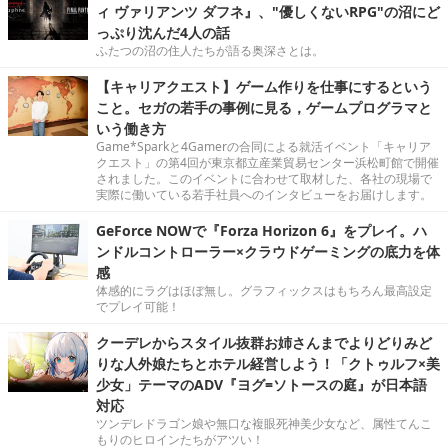
ィ ヴァリアンツ ダフネ』、"優しくないRPG"の沼にど
っぷり沈んだ4人の話
ふたつの沼の住人たちが語る奥深さとは。
【キャリアクエスト】ゲーム作りを仕事にするという
こと。セガの若手の事例に見る，ゲームプログラマと
いう働き方
Game*Sparkと4Gamerの合同による就活イベント「キャリア
クエスト」の第4回が東京都立産業貿易センター浜松町館で開催
されました。このイベントに合わせて取材した、各社の現場で
実際に働いている若手社員へのインタビューをお届けします。
GeForce NOWで『Forza Horizon 6』をプレイ。ハ
ンドルコントローラー×クラウドゲーミングの底力を体
感
体感的にラグはほぼ無し。グラフィックスはもちろん最高設定
でプレイ可能！
クーデレからスタイル抜群お姉さんまでよりどりみど
りな人外娘たちとホテル経営しよう！「クトゥルフ×美
少女」テーマのADV『ヨグ=ソトースの庭』が日本語
対応
ツンデレドラゴン娘や無口な複眼死神美少女など、属性てんこ
もりのヒロインたちがアツい！