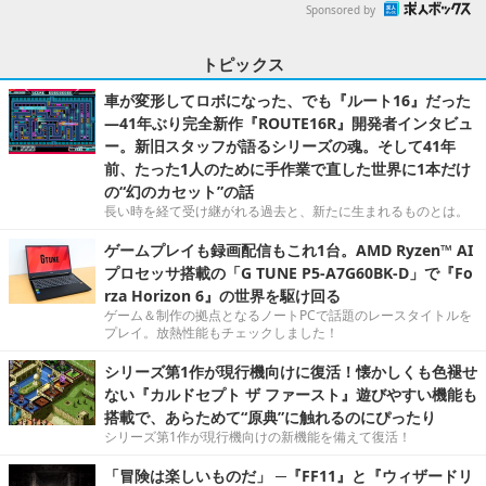
Sponsored by
トピックス
車が変形してロボになった、でも『ルート16』だった
―41年ぶり完全新作『ROUTE16R』開発者インタビュ
ー。新旧スタッフが語るシリーズの魂。そして41年
前、たった1人のために手作業で直した世界に1本だけ
の“幻のカセット”の話
長い時を経て受け継がれる過去と、新たに生まれるものとは。
ゲームプレイも録画配信もこれ1台。AMD Ryzen™ AI
プロセッサ搭載の「G TUNE P5-A7G60BK-D」で『Fo
rza Horizon 6』の世界を駆け回る
ゲーム＆制作の拠点となるノートPCで話題のレースタイトルを
プレイ。放熱性能もチェックしました！
シリーズ第1作が現行機向けに復活！懐かしくも色褪せ
ない『カルドセプト ザ ファースト』遊びやすい機能も
搭載で、あらためて“原典”に触れるのにぴったり
シリーズ第1作が現行機向けの新機能を備えて復活！
「冒険は楽しいものだ」 ─『FF11』と『ウィザードリ