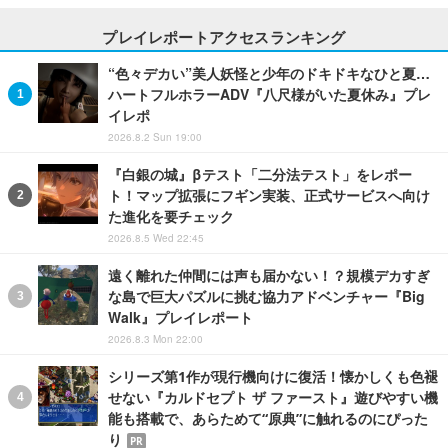
プレイレポートアクセスランキング
“色々デカい”美人妖怪と少年のドキドキなひと夏…
ハートフルホラーADV『八尺様がいた夏休み』プレ
イレポ
2026.8.2 Sun 19:00
『白銀の城』βテスト「二分法テスト」をレポー
ト！マップ拡張にフギン実装、正式サービスへ向け
た進化を要チェック
2026.8.5 Wed 22:45
遠く離れた仲間には声も届かない！？規模デカすぎ
な島で巨大パズルに挑む協力アドベンチャー『Big
Walk』プレイレポート
2026.8.3 Mon 22:00
シリーズ第1作が現行機向けに復活！懐かしくも色褪
せない『カルドセプト ザ ファースト』遊びやすい機
能も搭載で、あらためて“原典”に触れるのにぴった
り
PR