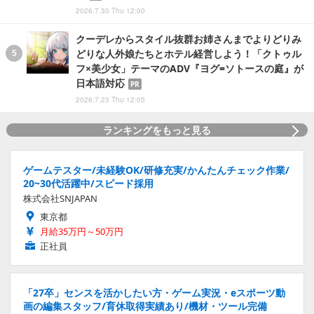
2026.7.30 Thu 12:00
クーデレからスタイル抜群お姉さんまでよりどりみ
どりな人外娘たちとホテル経営しよう！「クトゥル
フ×美少女」テーマのADV『ヨグ=ソトースの庭』が
日本語対応
PR
2026.7.23 Thu 12:05
ランキングをもっと見る
ゲームテスター/未経験OK/研修充実/かんたんチェック作業/
20~30代活躍中/スピード採用
株式会社SNJAPAN
東京都
月給35万円～50万円
正社員
「27卒」センスを活かしたい方・ゲーム実況・eスポーツ動
画の編集スタッフ/育休取得実績あり/機材・ツール完備