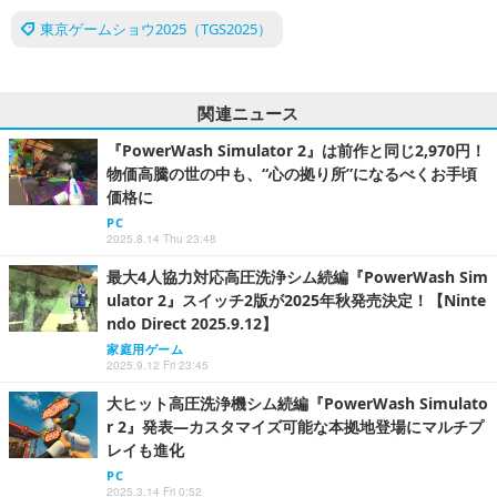
東京ゲームショウ2025（TGS2025）
関連ニュース
『PowerWash Simulator 2』は前作と同じ2,970円！
物価高騰の世の中も、“心の拠り所”になるべくお手頃
価格に
PC
2025.8.14 Thu 23:48
最大4人協力対応高圧洗浄シム続編『PowerWash Sim
ulator 2』スイッチ2版が2025年秋発売決定！【Ninte
ndo Direct 2025.9.12】
家庭用ゲーム
2025.9.12 Fri 23:45
大ヒット高圧洗浄機シム続編『PowerWash Simulato
r 2』発表―カスタマイズ可能な本拠地登場にマルチプ
レイも進化
PC
2025.3.14 Fri 0:52