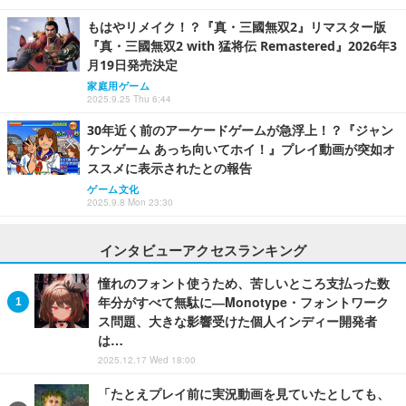
もはやリメイク！？『真・三國無双2』リマスター版
『真・三國無双2 with 猛将伝 Remastered』2026年3
月19日発売決定
家庭用ゲーム
2025.9.25 Thu 6:44
30年近く前のアーケードゲームが急浮上！？『ジャン
ケンゲーム あっち向いてホイ！』プレイ動画が突如オ
ススメに表示されたとの報告
ゲーム文化
2025.9.8 Mon 23:30
インタビューアクセスランキング
憧れのフォント使うため、苦しいところ支払った数
年分がすべて無駄に―Monotype・フォントワーク
ス問題、大きな影響受けた個人インディー開発者
は…
2025.12.17 Wed 18:00
「たとえプレイ前に実況動画を見ていたとしても、