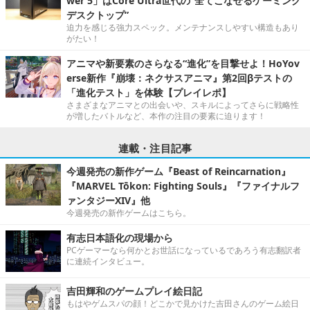
wer 5」はCore Ultra世代の“全てこなせるゲーミング
デスクトップ”
迫力を感じる強力スペック。メンテナンスしやすい構造もあり
がたい！
アニマや新要素のさらなる“進化”を目撃せよ！HoYov
erse新作『崩壊：ネクサスアニマ』第2回βテストの
「進化テスト」を体験【プレイレポ】
さまざまなアニマとの出会いや、スキルによってさらに戦略性
が増したバトルなど、本作の注目の要素に迫ります！
連載・注目記事
今週発売の新作ゲーム『Beast of Reincarnation』
『MARVEL Tōkon: Fighting Souls』『ファイナルフ
ァンタジーXIV』他
今週発売の新作ゲームはこちら。
有志日本語化の現場から
PCゲーマーなら何かとお世話になっているであろう有志翻訳者
に連続インタビュー。
吉田輝和のゲームプレイ絵日記
もはやゲムスパの顔！どこかで見かけた吉田さんのゲーム絵日