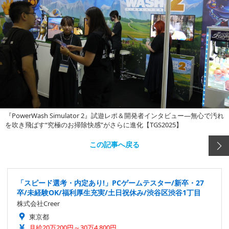
『PowerWash Simulator 2』試遊レポ＆開発者インタビュー―無心で汚れ
を吹き飛ばす“究極のお掃除快感”がさらに進化【TGS2025】
この記事へ戻る
「スピード選考・内定あり!」PCゲームテスター/新卒・27
卒/未経験OK/福利厚生充実/土日祝休み/渋谷区渋谷1丁目
株式会社Creer
東京都
月給20万200円～30万4,800円