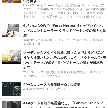
いう働き方
Game*Sparkと4Gamerの合同による就活イベント「キャリア
クエスト」の第4回が東京都立産業貿易センター浜松町館で開催
されました。このイベントに合わせて取材した、各社の現場で
実際に働いている若手社員へのインタビューをお届けします。
GeForce NOWで『Forza Horizon 6』をプレイ。ハ
ンドルコントローラー×クラウドゲーミングの底力を体
感
体感的にラグはほぼ無し。グラフィックスはもちろん最高設定
でプレイ可能！
クーデレからスタイル抜群お姉さんまでよりどりみど
りな人外娘たちとホテル経営しよう！「クトゥルフ×美
少女」テーマのADV『ヨグ=ソトースの庭』が日本語
対応
ツンデレドラゴン娘や無口な複眼死神美少女など、属性てんこ
もりのヒロインたちがアツい！
ゲームコマースの最前線ーXsolla特集
Xsollaの最新情報はこちらから！
AAAゲームも制作も妥協なし。「Lenovo Legion To