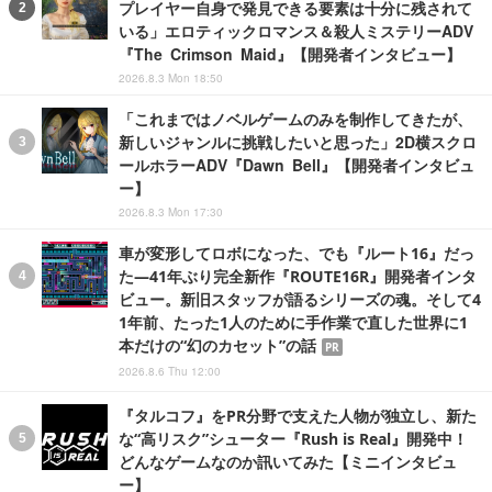
プレイヤー自身で発見できる要素は十分に残されて
いる」エロティックロマンス＆殺人ミステリーADV
『The Crimson Maid』【開発者インタビュー】
2026.8.3 Mon 18:50
「これまではノベルゲームのみを制作してきたが、
新しいジャンルに挑戦したいと思った」2D横スクロ
ールホラーADV『Dawn Bell』【開発者インタビュ
ー】
2026.8.3 Mon 17:30
車が変形してロボになった、でも『ルート16』だっ
た―41年ぶり完全新作『ROUTE16R』開発者インタ
ビュー。新旧スタッフが語るシリーズの魂。そして4
1年前、たった1人のために手作業で直した世界に1
本だけの“幻のカセット”の話
PR
2026.8.6 Thu 12:00
『タルコフ』をPR分野で支えた人物が独立し、新た
な“高リスク”シューター『Rush is Real』開発中！
どんなゲームなのか訊いてみた【ミニインタビュ
ー】