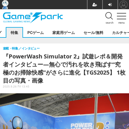
search
menu
グ
特集
PCゲーム
家庭用ゲーム
セール/無料
カルチャ
連載・特集
インタビュー
『PowerWash Simulator 2』試遊レポ＆開発
者インタビュー―無心で汚れを吹き飛ばす“究
極のお掃除快感”がさらに進化【TGS2025】 1枚
目の写真・画像
2025.9.26 Fri 13:45