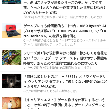
ー。新旧スタッフが語るシリーズの魂。そして41年
前、たった1人のために手作業で直した世界に1本だけ
の“幻のカセット”の話
長い時を経て受け継がれる過去と、新たに生まれるものとは。
ゲームプレイも録画配信もこれ1台。AMD Ryzen™ AI
プロセッサ搭載の「G TUNE P5-A7G60BK-D」で『Fo
rza Horizon 6』の世界を駆け回る
ゲーム＆制作の拠点となるノートPCで話題のレースタイトルを
プレイ。放熱性能もチェックしました！
シリーズ第1作が現行機向けに復活！懐かしくも色褪せ
ない『カルドセプト ザ ファースト』遊びやすい機能も
搭載で、あらためて“原典”に触れるのにぴったり
シリーズ第1作が現行機向けの新機能を備えて復活！
「冒険は楽しいものだ」 ─『FF11』と『ウィザードリ
ィ ヴァリアンツ ダフネ』、"優しくないRPG"の沼にど
っぷり沈んだ4人の話
ふたつの沼の住人たちが語る奥深さとは。
【キャリアクエスト】ゲーム作りを仕事にするという
こと。セガの若手の事例に見る，ゲームプログラマと