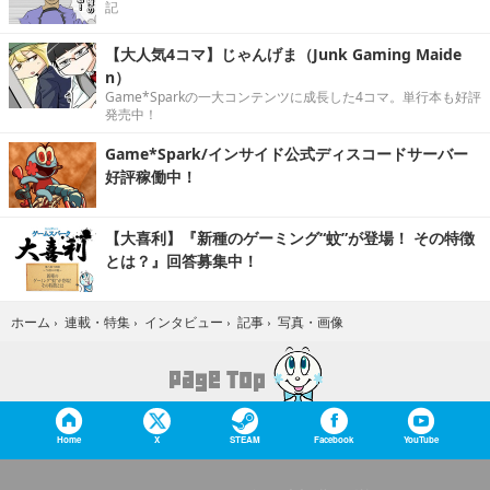
記
【大人気4コマ】じゃんげま（Junk Gaming Maide
n）
Game*Sparkの一大コンテンツに成長した4コマ。単行本も好評
発売中！
Game*Spark/インサイド公式ディスコードサーバー
好評稼働中！
【大喜利】『新種のゲーミング“蚊”が登場！ その特徴
とは？』回答募集中！
写真・画像
ホーム
›
連載・特集
›
インタビュー
›
記事
›
Home
X
STEAM
Facebook
YouTube