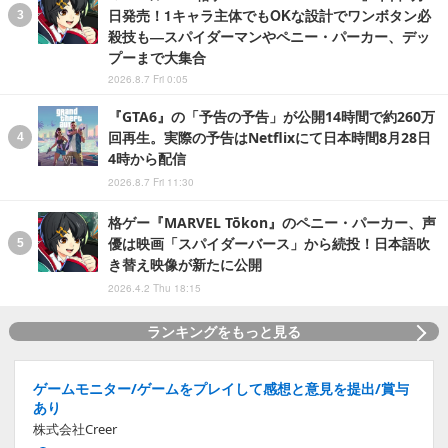
日発売！1キャラ主体でもOKな設計でワンボタン必
殺技も―スパイダーマンやペニー・パーカー、デッ
プーまで大集合
2026.8.7 Fri 0:05
『GTA6』の「予告の予告」が公開14時間で約260万
回再生。実際の予告はNetflixにて日本時間8月28日
4時から配信
2026.8.7 Fri 11:30
格ゲー『MARVEL Tōkon』のペニー・パーカー、声
優は映画「スパイダーバース」から続投！日本語吹
き替え映像が新たに公開
2026.4.2 Thu 18:15
ランキングをもっと見る
ゲームモニター/ゲームをプレイして感想と意見を提出/賞与
あり
株式会社Creer