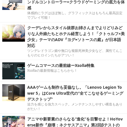
ンドルコントローラー×クラウドゲーミングの底力を体
感
体感的にラグはほぼ無し。グラフィックスはもちろん最高設定
でプレイ可能！
クーデレからスタイル抜群お姉さんまでよりどりみど
りな人外娘たちとホテル経営しよう！「クトゥルフ×美
少女」テーマのADV『ヨグ=ソトースの庭』が日本語
対応
ツンデレドラゴン娘や無口な複眼死神美少女など、属性てんこ
もりのヒロインたちがアツい！
ゲームコマースの最前線ーXsolla特集
Xsollaの最新情報はこちらから！
AAAゲームも制作も妥協なし。「Lenovo Legion To
wer 5」はCore Ultra世代の“全てこなせるゲーミング
デスクトップ”
迫力を感じる強力スペック。メンテナンスしやすい構造もあり
がたい！
アニマや新要素のさらなる“進化”を目撃せよ！HoYov
erse新作『崩壊：ネクサスアニマ』第2回βテストの