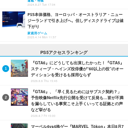
連載・特集
2024.8.27 Tue 17:04
PS5本体価格、ヨーロッパ・オーストラリア・ニュー
ジーランドで引き上げへ。但しディスクドライブは値
下がり
家庭用ゲーム
2025.4.14 Mon 11:57
PS5アクセスランキング
『GTA6』にどうしても出演したかった！『GTA5』
スティーブ・ヘインズ役俳優が“60以上の役”のオー
ディションを受けるも採用ならず
2026.8.6 Thu 15:45
『GTA6』、「早く見るためにはサブスク契約？」
予告映像Netflix先行公開を受けて反発も…皆が不満
を漏らしている事実こそ上手くいってる証拠との声
など挙がる
2026.8.7 Fri 15:00
マーベル4vs4格ゲー『MARVEL Tōkon』本日8月7