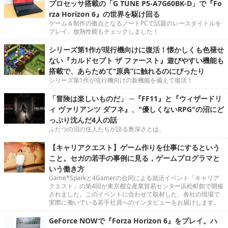
プロセッサ搭載の「G TUNE P5-A7G60BK-D」で『Fo
rza Horizon 6』の世界を駆け回る
ゲーム＆制作の拠点となるノートPCで話題のレースタイトルを
プレイ。放熱性能もチェックしました！
シリーズ第1作が現行機向けに復活！懐かしくも色褪せ
ない『カルドセプト ザ ファースト』遊びやすい機能も
搭載で、あらためて“原典”に触れるのにぴったり
シリーズ第1作が現行機向けの新機能を備えて復活！
「冒険は楽しいものだ」 ─『FF11』と『ウィザードリ
ィ ヴァリアンツ ダフネ』、"優しくないRPG"の沼にど
っぷり沈んだ4人の話
ふたつの沼の住人たちが語る奥深さとは。
【キャリアクエスト】ゲーム作りを仕事にするという
こと。セガの若手の事例に見る，ゲームプログラマと
いう働き方
Game*Sparkと4Gamerの合同による就活イベント「キャリア
クエスト」の第4回が東京都立産業貿易センター浜松町館で開催
されました。このイベントに合わせて取材した、各社の現場で
実際に働いている若手社員へのインタビューをお届けします。
GeForce NOWで『Forza Horizon 6』をプレイ。ハ