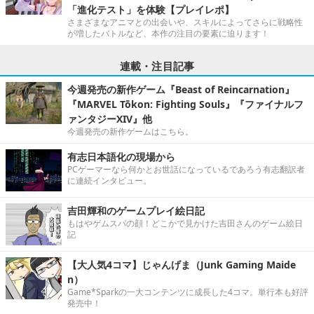
「進化テスト」を体験【プレイレポ】
さまざまなアニマとの出会いや、スキルによってさらに戦略性
が増したバトルなど、本作の注目の要素に迫ります！
連載・注目記事
今週発売の新作ゲーム『Beast of Reincarnation』
『MARVEL Tōkon: Fighting Souls』『ファイナルフ
ァンタジーXIV』他
今週発売の新作ゲームはこちら。
有志日本語化の現場から
PCゲーマーなら何かとお世話になっているであろう有志翻訳者
に連続インタビュー。
吉田輝和のゲームプレイ絵日記
もはやゲムスパの顔！どこかで見かけた吉田さんのゲーム絵日
記
【大人気4コマ】じゃんげま（Junk Gaming Maide
n）
Game*Sparkの一大コンテンツに成長した4コマ。単行本も好評
発売中！