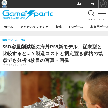
search
menu
ホーム
アクセスランキング
特集
PCゲーム
家庭用ゲー
家庭用ゲーム
PS5
SSD容量削減版の海外PS5新モデル、従来型と
比較すると…？製造コストと据え置き価格の観
点でも分析 4枚目の写真・画像
2025.9.30 Tue 11:50