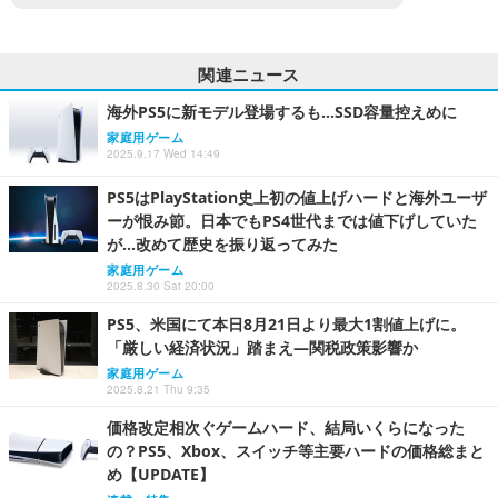
関連ニュース
海外PS5に新モデル登場するも…SSD容量控えめに
家庭用ゲーム
2025.9.17 Wed 14:49
PS5はPlayStation史上初の値上げハードと海外ユーザ
ーが恨み節。日本でもPS4世代までは値下げしていた
が…改めて歴史を振り返ってみた
家庭用ゲーム
2025.8.30 Sat 20:00
PS5、米国にて本日8月21日より最大1割値上げに。
「厳しい経済状況」踏まえ―関税政策影響か
家庭用ゲーム
2025.8.21 Thu 9:35
価格改定相次ぐゲームハード、結局いくらになった
の？PS5、Xbox、スイッチ等主要ハードの価格総まと
め【UPDATE】