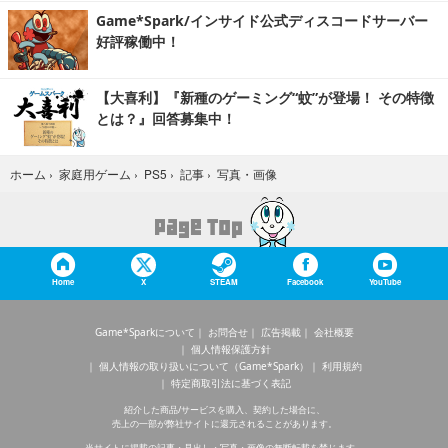
Game*Spark/インサイド公式ディスコードサーバー
好評稼働中！
【大喜利】『新種のゲーミング“蚊”が登場！ その特徴
とは？』回答募集中！
写真・画像
ホーム
›
家庭用ゲーム
›
PS5
›
記事
›
Home
X
STEAM
Facebook
YouTube
Game*Sparkについて
お問合せ
広告掲載
会社概要
個人情報保護方針
個人情報の取り扱いについて（Game*Spark）
利用規約
特定商取引法に基づく表記
紹介した商品/サービスを購入、契約した場合に、
売上の一部が弊社サイトに還元されることがあります。
当サイトに掲載の記事・見出し・写真・画像の無断転載を禁じます。