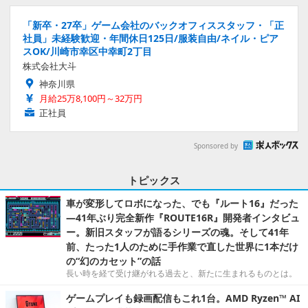
「新卒・27卒」ゲーム会社のバックオフィススタッフ・「正
社員」未経験歓迎・年間休日125日/服装自由/ネイル・ピア
スOK/川崎市幸区中幸町2丁目
株式会社大斗
神奈川県
月給25万8,100円～32万円
正社員
Sponsored by
トピックス
車が変形してロボになった、でも『ルート16』だった
―41年ぶり完全新作『ROUTE16R』開発者インタビュ
ー。新旧スタッフが語るシリーズの魂。そして41年
前、たった1人のために手作業で直した世界に1本だけ
の“幻のカセット”の話
長い時を経て受け継がれる過去と、新たに生まれるものとは。
ゲームプレイも録画配信もこれ1台。AMD Ryzen™ AI