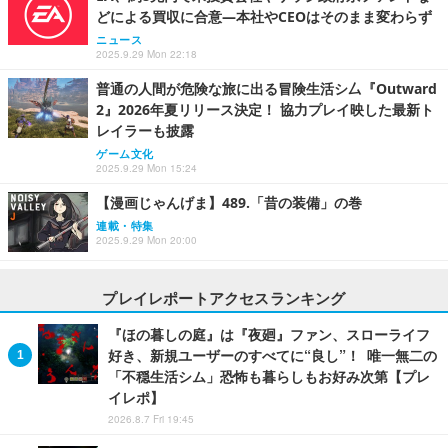
どによる買収に合意―本社やCEOはそのまま変わらず
ニュース
2025.9.29 Mon 22:18
普通の人間が危険な旅に出る冒険生活シ厶『Outward
2』2026年夏リリース決定！ 協力プレイ映した最新ト
レイラーも披露
ゲーム文化
2025.9.29 Mon 15:24
【漫画じゃんげま】489.「昔の装備」の巻
連載・特集
2025.9.29 Mon 20:00
プレイレポートアクセスランキング
『ほの暮しの庭』は『夜廻』ファン、スローライフ
好き、新規ユーザーのすべてに“良し”！ 唯一無二の
「不穏生活シム」恐怖も暮らしもお好み次第【プレ
イレポ】
2026.8.7 Fri 19:45