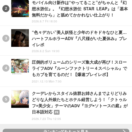
モバイル向け新作は“やってること”がちゃんと『幻
想水滸伝』。『幻想水滸伝 STAR LEAP』は「基本
無料だから」と舐めてかかれない仕上がり！
2026.8.7 Fri 18:00
“色々デカい”美人妖怪と少年のドキドキなひと夏…
ハートフルホラーADV『八尺様がいた夏休み』プレ
イレポ
2026.8.2 Sun 19:00
圧倒的ボリュームのシリーズ集大成が再び！スロー
ライフADV『ルーンファクトリー４スペシャル』で
もカブを育てるのだ！【爆速プレイレポ】
2021.12.13 Mon 7:00
クーデレからスタイル抜群お姉さんまでよりどりみ
どりな人外娘たちとホテル経営しよう！「クトゥル
フ×美少女」テーマのADV『ヨグ=ソトースの庭』が
日本語対応
PR
2026.7.23 Thu 12:05
ランキングをもっと見る