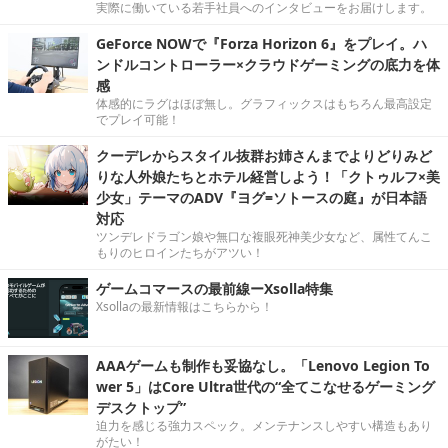
実際に働いている若手社員へのインタビューをお届けします。
GeForce NOWで『Forza Horizon 6』をプレイ。ハ
ンドルコントローラー×クラウドゲーミングの底力を体
感
体感的にラグはほぼ無し。グラフィックスはもちろん最高設定
でプレイ可能！
クーデレからスタイル抜群お姉さんまでよりどりみど
りな人外娘たちとホテル経営しよう！「クトゥルフ×美
少女」テーマのADV『ヨグ=ソトースの庭』が日本語
対応
ツンデレドラゴン娘や無口な複眼死神美少女など、属性てんこ
もりのヒロインたちがアツい！
ゲームコマースの最前線ーXsolla特集
Xsollaの最新情報はこちらから！
AAAゲームも制作も妥協なし。「Lenovo Legion To
wer 5」はCore Ultra世代の“全てこなせるゲーミング
デスクトップ”
迫力を感じる強力スペック。メンテナンスしやすい構造もあり
がたい！