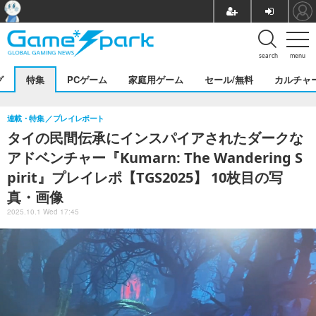
search
menu
グ
特集
PCゲーム
家庭用ゲーム
セール/無料
カルチャ
連載・特集
プレイレポート
タイの民間伝承にインスパイアされたダークな
アドベンチャー『Kumarn: The Wandering S
pirit』プレイレポ【TGS2025】 10枚目の写
真・画像
2025.10.1 Wed 17:45