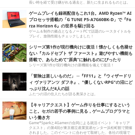
長い時を経て受け継がれる過去と、新たに生まれるものとは。
ゲームプレイも録画配信もこれ1台。AMD Ryzen™ AI
プロセッサ搭載の「G TUNE P5-A7G60BK-D」で『Fo
rza Horizon 6』の世界を駆け回る
ゲーム＆制作の拠点となるノートPCで話題のレースタイトルを
プレイ。放熱性能もチェックしました！
シリーズ第1作が現行機向けに復活！懐かしくも色褪せ
ない『カルドセプト ザ ファースト』遊びやすい機能も
搭載で、あらためて“原典”に触れるのにぴったり
シリーズ第1作が現行機向けの新機能を備えて復活！
「冒険は楽しいものだ」 ─『FF11』と『ウィザードリ
ィ ヴァリアンツ ダフネ』、"優しくないRPG"の沼にど
っぷり沈んだ4人の話
ふたつの沼の住人たちが語る奥深さとは。
【キャリアクエスト】ゲーム作りを仕事にするという
こと。セガの若手の事例に見る，ゲームプログラマと
いう働き方
Game*Sparkと4Gamerの合同による就活イベント「キャリア
クエスト」の第4回が東京都立産業貿易センター浜松町館で開催
されました。このイベントに合わせて取材した、各社の現場で