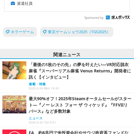
派遣社員
Sponsored by
ホラーゲーム
東京ゲームショウ2025（TGS2025）
関連ニュース
「最後の1枚のその先」の夢を叶えたい―VR対応脱衣
麻雀『スーパーリアル麻雀 Venus Returns』開発者に
訊く【インタビュー】
連載・特集
2025.9.29 Mon 19:45
最大90%オフ！2025年Steamオータムセールがスター
ト―『ノー レスト フォー ザ ウィケッド』『FFVIIリ
バース』など多数対象
ニュース
2025.9.30 Tue 5:01
EA、約8兆円で米投資会社やサウジ政府系ファンドな