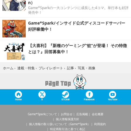
n）
Game*Sparkの一大コンテンツに成長した4コマ。単行本も好評
発売中！
Game*Spark/インサイド公式ディスコードサーバー
好評稼働中！
【大喜利】『新種のゲーミング“蚊”が登場！ その特徴
とは？』回答募集中！
写真・画像
ホーム
›
連載・特集
›
プレイレポート
›
記事
›
Home
X
STEAM
Facebook
YouTube
Game*Sparkについて
お問合せ
広告掲載
会社概要
個人情報保護方針
個人情報の取り扱いについて（Game*Spark）
利用規約
特定商取引法に基づく表記