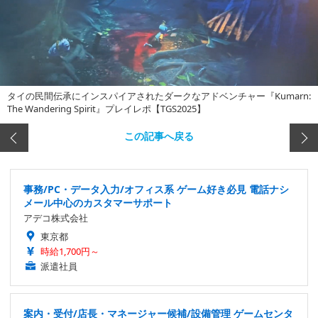
タイの民間伝承にインスパイアされたダークなアドベンチャー『Kumarn:
The Wandering Spirit』プレイレポ【TGS2025】
この記事へ戻る
事務/PC・データ入力/オフィス系 ゲーム好き必見 電話ナシ
メール中心のカスタマーサポート
アデコ株式会社
東京都
時給1,700円～
派遣社員
案内・受付/店長・マネージャー候補/設備管理 ゲームセンタ