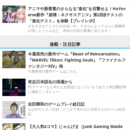
アニマや新要素のさらなる“進化”を目撃せよ！HoYov
erse新作『崩壊：ネクサスアニマ』第2回βテストの
「進化テスト」を体験【プレイレポ】
さまざまなアニマとの出会いや、スキルによってさらに戦略性
が増したバトルなど、本作の注目の要素に迫ります！
連載・注目記事
今週発売の新作ゲーム『Beast of Reincarnation』
『MARVEL Tōkon: Fighting Souls』『ファイナルフ
ァンタジーXIV』他
今週発売の新作ゲームはこちら。
有志日本語化の現場から
PCゲーマーなら何かとお世話になっているであろう有志翻訳者
に連続インタビュー。
吉田輝和のゲームプレイ絵日記
もはやゲムスパの顔！どこかで見かけた吉田さんのゲーム絵日
記
【大人気4コマ】じゃんげま（Junk Gaming Maide