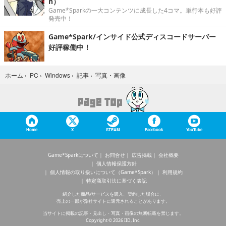
n）
Game*Sparkの一大コンテンツに成長した4コマ。単行本も好評
発売中！
Game*Spark/インサイド公式ディスコードサーバー
好評稼働中！
写真・画像
ホーム
›
PC
›
Windows
›
記事
›
Home
X
STEAM
Facebook
YouTube
Game*Sparkについて
お問合せ
広告掲載
会社概要
個人情報保護方針
個人情報の取り扱いについて（Game*Spark）
利用規約
特定商取引法に基づく表記
紹介した商品/サービスを購入、契約した場合に、
売上の一部が弊社サイトに還元されることがあります。
当サイトに掲載の記事・見出し・写真・画像の無断転載を禁じます。
Copyright © 2026 IID, Inc.