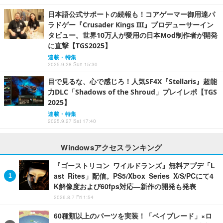
日本語公式サポートの続報も！コアゲーマー御用達パ
ラドゲー『Crusader Kings III』プロデューサーイン
タビュー。世界10万人が愛用の日本Mod制作者が開発
に直撃【TGS2025】
連載・特集
2025.9.28 Sun 15:30
目で見るな、心で感じろ！人気SF4X『Stellaris』超能
力DLC「Shadows of the Shroud」プレイレポ【TGS
2025】
連載・特集
2025.9.27 Sat 17:40
Windowsアクセスランキング
『ゴーストリコン ワイルドランズ』無料アプデ「L
ast Rites」配信。PS5/Xbox Series X/S/PCにて4
K解像度および60fps対応―新作の開発も発表
2026.8.7 Fri 1:54
60種類以上のパーツを実装！「ベイブレード」×ロ