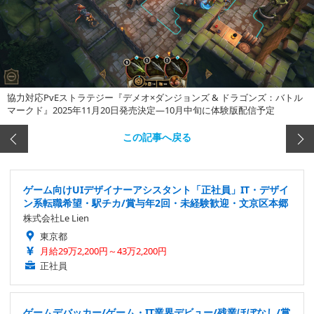
協力対応PvEストラテジー『デメオ×ダンジョンズ & ドラゴンズ：バトル
マークド』2025年11月20日発売決定―10月中旬に体験版配信予定
この記事へ戻る
ゲーム向けUIデザイナーアシスタント「正社員」IT・デザイ
ン系転職希望・駅チカ/賞与年2回・未経験歓迎・文京区本郷
株式会社Le Lien
東京都
月給29万2,200円～43万2,200円
正社員
ゲームデバッカー/ゲーム・IT業界デビュー/残業ほぼなし/賞