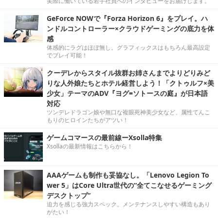
実際に働いている若手社員へのインタビューをお届けします。
GeForce NOWで『Forza Horizon 6』をプレイ。ハ
ンドルコントローラー×クラウドゲーミングの底力を体
感
体感的にラグはほぼ無し。グラフィックスはもちろん最高設定
でプレイ可能！
クーデレからスタイル抜群お姉さんまでよりどりみど
りな人外娘たちとホテル経営しよう！「クトゥルフ×美
少女」テーマのADV『ヨグ=ソトースの庭』が日本語
対応
ツンデレドラゴン娘や無口な複眼死神美少女など、属性てんこ
もりのヒロインたちがアツい！
ゲームコマースの最前線ーXsolla特集
Xsollaの最新情報はこちらから！
AAAゲームも制作も妥協なし。「Lenovo Legion To
wer 5」はCore Ultra世代の“全てこなせるゲーミング
デスクトップ”
迫力を感じる強力スペック。メンテナンスしやすい構造もあり
がたい！