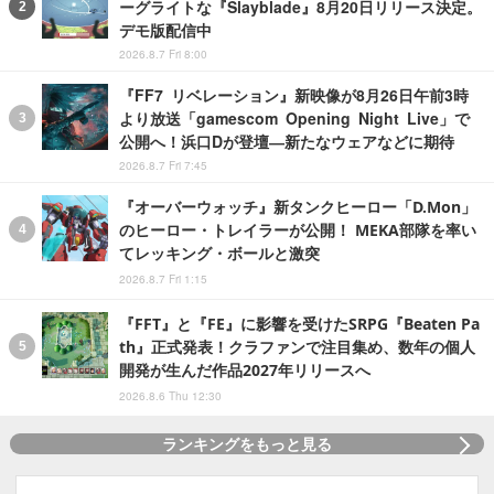
ーグライトな『Slayblade』8月20日リリース決定。
デモ版配信中
2026.8.7 Fri 8:00
『FF7 リベレーション』新映像が8月26日午前3時
より放送「gamescom Opening Night Live」で
公開へ！浜口Dが登壇―新たなウェアなどに期待
2026.8.7 Fri 7:45
『オーバーウォッチ』新タンクヒーロー「D.Mon」
のヒーロー・トレイラーが公開！ MEKA部隊を率い
てレッキング・ボールと激突
2026.8.7 Fri 1:15
『FFT』と『FE』に影響を受けたSRPG『Beaten Pa
th』正式発表！クラファンで注目集め、数年の個人
開発が生んだ作品2027年リリースへ
2026.8.6 Thu 12:30
ランキングをもっと見る