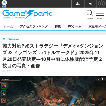
search
menu
ホーム
アクセスランキング
特集
PCゲーム
家庭用ゲー
PC
Windows
協力対応PvEストラテジー『デメオ×ダンジョン
ズ & ドラゴンズ：バトルマークド』2025年11
月20日発売決定―10月中旬に体験版配信予定 2
枚目の写真・画像
2025.10.3 Fri 7:00