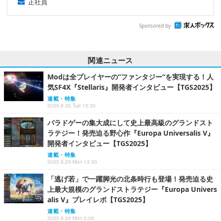
正社員
Sponsored by
関連ニュース
Modは全プレイヤーの“ファンタジー”を実現する！人
気SF4X『Stellaris』開発者インタビュー【TGS2025】
連載・特集
2025.9.30 Tue 15:30
パラドゲーの集大成にして史上最高級のグランドスト
ラテジー！発売迫る野心作『Europa Universalis V』
開発者インタビュー【TGS2025】
連載・特集
2025.9.29 Mon 13:30
「逃げ若」で一躍脚光の北条時行も登場！発売迫る史
上最大規模のグランドストラテジー『Europa Univers
alis V』プレイレポ【TGS2025】
連載・特集
2025.9.29 Mon 0:00