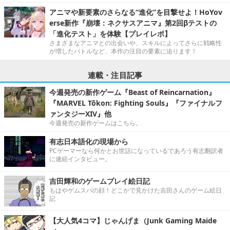
アニマや新要素のさらなる“進化”を目撃せよ！HoYov
erse新作『崩壊：ネクサスアニマ』第2回βテストの
「進化テスト」を体験【プレイレポ】
さまざまなアニマとの出会いや、スキルによってさらに戦略性
が増したバトルなど、本作の注目の要素に迫ります！
連載・注目記事
今週発売の新作ゲーム『Beast of Reincarnation』
『MARVEL Tōkon: Fighting Souls』『ファイナルフ
ァンタジーXIV』他
今週発売の新作ゲームはこちら。
有志日本語化の現場から
PCゲーマーなら何かとお世話になっているであろう有志翻訳者
に連続インタビュー。
吉田輝和のゲームプレイ絵日記
もはやゲムスパの顔！どこかで見かけた吉田さんのゲーム絵日
記
【大人気4コマ】じゃんげま（Junk Gaming Maide