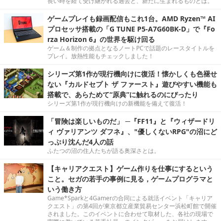
長い時を経て受け継がれる過去と、新たに生まれるものとは。
ゲームプレイも録画配信もこれ1台。AMD Ryzen™ AI
プロセッサ搭載の「G TUNE P5-A7G60BK-D」で『Fo
rza Horizon 6』の世界を駆け回る
ゲーム＆制作の拠点となるノートPCで話題のレースタイトルを
プレイ。放熱性能もチェックしました！
シリーズ第1作が現行機向けに復活！懐かしくも色褪せ
ない『カルドセプト ザ ファースト』遊びやすい機能も
搭載で、あらためて“原典”に触れるのにぴったり
シリーズ第1作が現行機向けの新機能を備えて復活！
「冒険は楽しいものだ」 ─『FF11』と『ウィザードリ
ィ ヴァリアンツ ダフネ』、"優しくないRPG"の沼にど
っぷり沈んだ4人の話
ふたつの沼の住人たちが語る奥深さとは。
【キャリアクエスト】ゲーム作りを仕事にするという
こと。セガの若手の事例に見る，ゲームプログラマと
いう働き方
Game*Sparkと4Gamerの合同による就活イベント「キャリア
クエスト」の第4回が東京都立産業貿易センター浜松町館で開催
されました。このイベントに合わせて取材した、各社の現場で