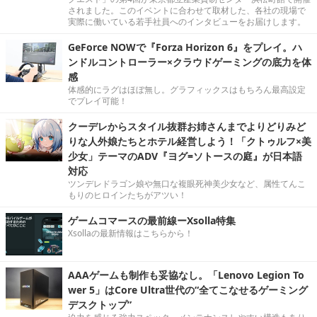
されました。このイベントに合わせて取材した、各社の現場で
実際に働いている若手社員へのインタビューをお届けします。
GeForce NOWで『Forza Horizon 6』をプレイ。ハ
ンドルコントローラー×クラウドゲーミングの底力を体
感
体感的にラグはほぼ無し。グラフィックスはもちろん最高設定
でプレイ可能！
クーデレからスタイル抜群お姉さんまでよりどりみど
りな人外娘たちとホテル経営しよう！「クトゥルフ×美
少女」テーマのADV『ヨグ=ソトースの庭』が日本語
対応
ツンデレドラゴン娘や無口な複眼死神美少女など、属性てんこ
もりのヒロインたちがアツい！
ゲームコマースの最前線ーXsolla特集
Xsollaの最新情報はこちらから！
AAAゲームも制作も妥協なし。「Lenovo Legion To
wer 5」はCore Ultra世代の“全てこなせるゲーミング
デスクトップ”