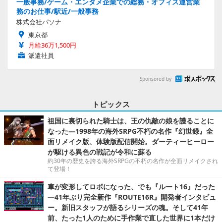
一般事務/ゲーム・エンタメ企業での総務・オフィス運営業
務のお仕事/駅近/一般事務
株式会社パソナ
東京都
月給36万1,500円
派遣社員
Sponsored by
トピックス
祖国に裏切られた騎士は、王の仇敵の娘を護ることに
なった―1998年の海外SRPG不朽の名作『幻世録』全
面リメイク版、体験版配信開始。ダーティーヒーロー
が駆ける異色の戦記が令和に蘇る
約30年の歴史を誇る海外SRPGの不朽の名作が全面リメイクされ
て登場！
車が変形してロボになった、でも『ルート16』だった
―41年ぶり完全新作『ROUTE16R』開発者インタビュ
ー。新旧スタッフが語るシリーズの魂。そして41年
前、たった1人のために手作業で直した世界に1本だけ