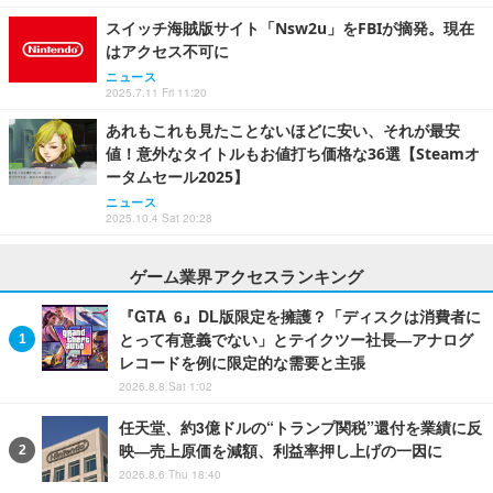
スイッチ海賊版サイト「Nsw2u」をFBIが摘発。現在
はアクセス不可に
ニュース
2025.7.11 Fri 11:20
あれもこれも見たことないほどに安い、それが最安
値！意外なタイトルもお値打ち価格な36選【Steamオ
ータムセール2025】
ニュース
2025.10.4 Sat 20:28
ゲーム業界アクセスランキング
『GTA 6』DL版限定を擁護？「ディスクは消費者に
とって有意義でない」とテイクツー社長―アナログ
レコードを例に限定的な需要と主張
2026.8.8 Sat 1:02
任天堂、約3億ドルの“トランプ関税”還付を業績に反
映―売上原価を減額、利益率押し上げの一因に
2026.8.6 Thu 18:40