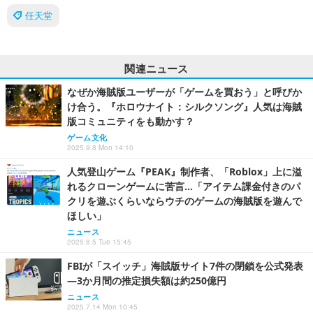
任天堂
関連ニュース
なぜか海賊版ユーザーが「ゲームを買おう」と呼びか
け合う。『ホロウナイト：シルクソング』人気は海賊
版コミュニティをも動かす？
ゲーム文化
2025.9.8 Mon 14:10
人気登山ゲーム『PEAK』制作者、「Roblox」上に溢
れるクローンゲームに苦言…「アイテム課金付きのパ
クリを遊ぶくらいならウチのゲームの海賊版を遊んで
ほしい」
ニュース
2025.8.5 Tue 15:45
FBIが「スイッチ」海賊版サイト7件の閉鎖を公式発表
―3か月間の推定損失額は約250億円
ニュース
2025.7.14 Mon 10:45