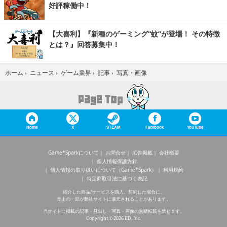
好評稼働中！
【大喜利】『新種のゲーミング“蚊”が登場！ その特徴
とは？』回答募集中！
写真・画像
ホーム
›
ニュース
›
ゲーム業界
›
記事
›
Home
X
STEAM
Facebook
YouTube
Game*Sparkについて
お問合せ
広告掲載
会社概要
個人情報保護方針
個人情報の取り扱いについて（Game*Spark）
利用規約
特定商取引法に基づく表記
紹介した商品/サービスを購入、契約した場合に、
売上の一部が弊社サイトに還元されることがあります。
当サイトに掲載の記事・見出し・写真・画像の無断転載を禁じます。
Copyright © 2026 IID, Inc.