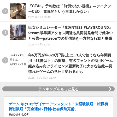
『GTA6』予約数は「前例のない規模」―テイクツ
ーCEO「驚異的という言葉しかない」
2026.8.7 Fri 23:45
巨女シミュレーター『GIANTESS PLAYGROUND』
Steam版早期アクセス間近も共同開発者間で係争中
と報告―patreonでの配信除き一方的な行動と主張
2026.8.7 Fri 22:42
年6万円が年320万円以上に…1人で使うなら年間費
用「53倍以上」の衝撃、有名フォントの商用ゲーム
組み込み向けライセンス更新終了に大きな波紋―見
慣れたゲームの見た目変わるかも
2025.11.30 Sun 22:49
ランキングをもっと見る
ゲーム向けUIデザイナーアシスタント・未経験歓迎・転職初
挑戦歓迎「完全週休2日制/社会保険完備」
株式会社LOP