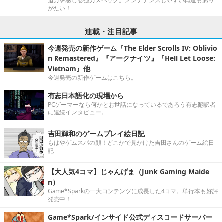
迫力を感じる強力スペック。メンテナンスしやすい構造もあり
がたい！
連載・注目記事
今週発売の新作ゲーム『The Elder Scrolls IV: Oblivio
n Remastered』『アークナイツ』『Hell Let Loose:
Vietnam』他
今週発売の新作ゲームはこちら。
有志日本語化の現場から
PCゲーマーなら何かとお世話になっているであろう有志翻訳者
に連続インタビュー。
吉田輝和のゲームプレイ絵日記
もはやゲムスパの顔！どこかで見かけた吉田さんのゲーム絵日
記
【大人気4コマ】じゃんげま（Junk Gaming Maide
n）
Game*Sparkの一大コンテンツに成長した4コマ。単行本も好評
発売中！
Game*Spark/インサイド公式ディスコードサーバー