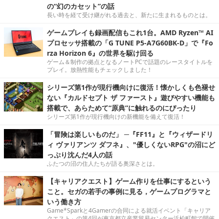
の“幻のカセット”の話
長い時を経て受け継がれる過去と、新たに生まれるものとは。
ゲームプレイも録画配信もこれ1台。AMD Ryzen™ AI
プロセッサ搭載の「G TUNE P5-A7G60BK-D」で『Fo
rza Horizon 6』の世界を駆け回る
ゲーム＆制作の拠点となるノートPCで話題のレースタイトルを
プレイ。放熱性能もチェックしました！
シリーズ第1作が現行機向けに復活！懐かしくも色褪せ
ない『カルドセプト ザ ファースト』遊びやすい機能も
搭載で、あらためて“原典”に触れるのにぴったり
シリーズ第1作が現行機向けの新機能を備えて復活！
「冒険は楽しいものだ」 ─『FF11』と『ウィザードリ
ィ ヴァリアンツ ダフネ』、"優しくないRPG"の沼にど
っぷり沈んだ4人の話
ふたつの沼の住人たちが語る奥深さとは。
【キャリアクエスト】ゲーム作りを仕事にするという
こと。セガの若手の事例に見る，ゲームプログラマと
いう働き方
Game*Sparkと4Gamerの合同による就活イベント「キャリア
クエスト」の第4回が東京都立産業貿易センター浜松町館で開催