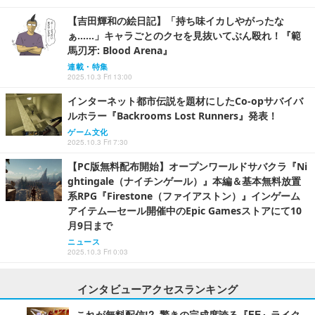
【吉田輝和の絵日記】「持ち味イカしやがったな
ぁ……」キャラごとのクセを見抜いてぶん殴れ！『範
馬刃牙: Blood Arena』
連載・特集
2025.10.3 Fri 13:00
インターネット都市伝説を題材にしたCo-opサバイバ
ルホラー『Backrooms Lost Runners』発表！
ゲーム文化
2025.10.3 Fri 7:30
【PC版無料配布開始】オープンワールドサバクラ『Ni
ghtingale（ナイチンゲール）』本編＆基本無料放置
系RPG『Firestone（ファイアストン）』インゲーム
アイテム―セール開催中のEpic Gamesストアにて10
月9日まで
ニュース
2025.10.3 Fri 0:03
インタビューアクセスランキング
これが無料配信!? 驚きの完成度誇る『FE』ライク