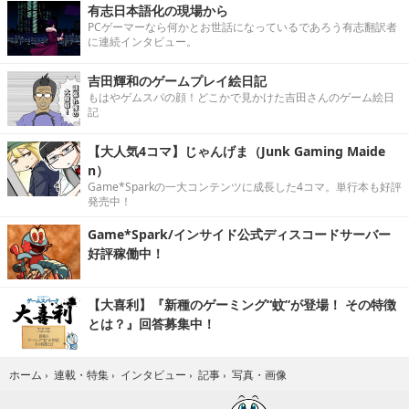
有志日本語化の現場から
PCゲーマーなら何かとお世話になっているであろう有志翻訳者
に連続インタビュー。
吉田輝和のゲームプレイ絵日記
もはやゲムスパの顔！どこかで見かけた吉田さんのゲーム絵日
記
【大人気4コマ】じゃんげま（Junk Gaming Maide
n）
Game*Sparkの一大コンテンツに成長した4コマ。単行本も好評
発売中！
Game*Spark/インサイド公式ディスコードサーバー
好評稼働中！
【大喜利】『新種のゲーミング“蚊”が登場！ その特徴
とは？』回答募集中！
写真・画像
ホーム
›
連載・特集
›
インタビュー
›
記事
›