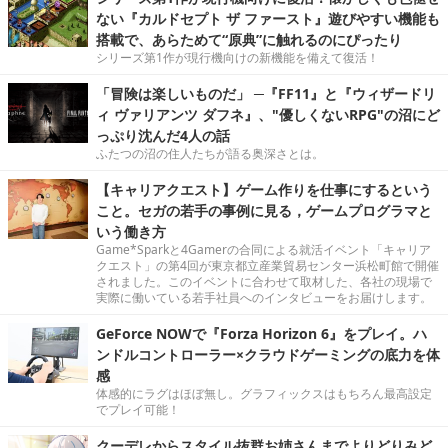
ない『カルドセプト ザ ファースト』遊びやすい機能も
搭載で、あらためて“原典”に触れるのにぴったり
シリーズ第1作が現行機向けの新機能を備えて復活！
「冒険は楽しいものだ」 ─『FF11』と『ウィザードリ
ィ ヴァリアンツ ダフネ』、"優しくないRPG"の沼にど
っぷり沈んだ4人の話
ふたつの沼の住人たちが語る奥深さとは。
【キャリアクエスト】ゲーム作りを仕事にするという
こと。セガの若手の事例に見る，ゲームプログラマと
いう働き方
Game*Sparkと4Gamerの合同による就活イベント「キャリア
クエスト」の第4回が東京都立産業貿易センター浜松町館で開催
されました。このイベントに合わせて取材した、各社の現場で
実際に働いている若手社員へのインタビューをお届けします。
GeForce NOWで『Forza Horizon 6』をプレイ。ハ
ンドルコントローラー×クラウドゲーミングの底力を体
感
体感的にラグはほぼ無し。グラフィックスはもちろん最高設定
でプレイ可能！
クーデレからスタイル抜群お姉さんまでよりどりみど