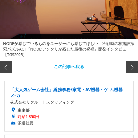
NODEが感じているものをユーザーにも感じてほしい―冷戦時の核施設探
索パズルACT『NODE:アンタリが残した最後の祝福』開発インタビュー
【TGS2025】
この記事へ戻る
「大人気ゲーム会社」総務事務/家電・AV機器・ゲ-ム機器
メ-カ
株式会社リクルートスタッフィング
東京都
時給1,850円
派遣社員