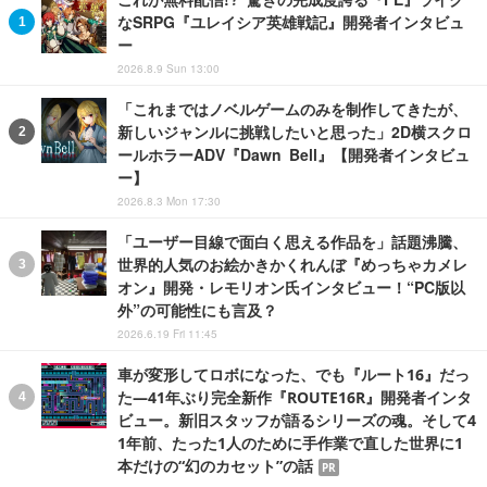
なSRPG『ユレイシア英雄戦記』開発者インタビュ
ー
2026.8.9 Sun 13:00
「これまではノベルゲームのみを制作してきたが、
新しいジャンルに挑戦したいと思った」2D横スクロ
ールホラーADV『Dawn Bell』【開発者インタビュ
ー】
2026.8.3 Mon 17:30
「ユーザー目線で面白く思える作品を」話題沸騰、
世界的人気のお絵かきかくれんぼ『めっちゃカメレ
オン』開発・レモリオン氏インタビュー！“PC版以
外”の可能性にも言及？
2026.6.19 Fri 11:45
車が変形してロボになった、でも『ルート16』だっ
た―41年ぶり完全新作『ROUTE16R』開発者インタ
ビュー。新旧スタッフが語るシリーズの魂。そして4
1年前、たった1人のために手作業で直した世界に1
本だけの“幻のカセット”の話
PR