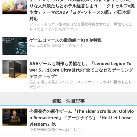
りな人外娘たちとホテル経営しよう！「クトゥルフ×美
少女」テーマのADV『ヨグ=ソトースの庭』が日本語
対応
ツンデレドラゴン娘や無口な複眼死神美少女など、属性てんこ
もりのヒロインたちがアツい！
ゲームコマースの最前線ーXsolla特集
Xsollaの最新情報はこちらから！
AAAゲームも制作も妥協なし。「Lenovo Legion To
wer 5」はCore Ultra世代の“全てこなせるゲーミング
デスクトップ”
迫力を感じる強力スペック。メンテナンスしやすい構造もあり
がたい！
連載・注目記事
今週発売の新作ゲーム『The Elder Scrolls IV: Oblivio
n Remastered』『アークナイツ』『Hell Let Loose:
Vietnam』他
今週発売の新作ゲームはこちら。