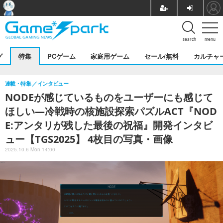
search
menu
グ
特集
PCゲーム
家庭用ゲーム
セール/無料
カルチャ
連載・特集
インタビュー
NODEが感じているものをユーザーにも感じて
ほしい―冷戦時の核施設探索パズルACT『NOD
E:アンタリが残した最後の祝福』開発インタビ
ュー【TGS2025】 4枚目の写真・画像
2025.10.6 Mon 14:00