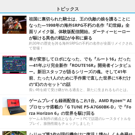
トピックス
祖国に裏切られた騎士は、王の仇敵の娘を護ることに
なった―1998年の海外SRPG不朽の名作『幻世録』全
面リメイク版、体験版配信開始。ダーティーヒーロー
が駆ける異色の戦記が令和に蘇る
約30年の歴史を誇る海外SRPGの不朽の名作が全面リメイクされ
て登場！
車が変形してロボになった、でも『ルート16』だった
―41年ぶり完全新作『ROUTE16R』開発者インタビュ
ー。新旧スタッフが語るシリーズの魂。そして41年
前、たった1人のために手作業で直した世界に1本だけ
の“幻のカセット”の話
長い時を経て受け継がれる過去と、新たに生まれるものとは。
ゲームプレイも録画配信もこれ1台。AMD Ryzen™ AI
プロセッサ搭載の「G TUNE P5-A7G60BK-D」で『Fo
rza Horizon 6』の世界を駆け回る
ゲーム＆制作の拠点となるノートPCで話題のレースタイトルを
プレイ。放熱性能もチェックしました！
シリーズ第1作が現行機向けに復活！懐かしくも色褪せ