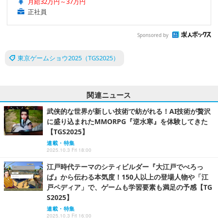
月給32万円～37万円
正社員
Sponsored by
東京ゲームショウ2025（TGS2025）
関連ニュース
武侠的な世界が新しい技術で紡がれる！AI技術が贅沢
に盛り込まれたMMORPG『逆水寒』を体験してきた
【TGS2025】
連載・特集
2025.10.3 Fri 18:00
江戸時代テーマのシティビルダー『大江戸でべろっ
ぱ』から伝わる本気度！150人以上の登場人物や「江
戸ペディア」で、ゲームも学習要素も満足の予感【TG
S2025】
連載・特集
2025.10.3 Fri 16:00