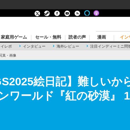
家庭用ゲーム
セール・無料
読者の声
漫画
イン
レイレポ
インタビュー
海外レビュー
注目インディーミニ問
写真・画像
GS2025絵日記】難しい
ンワールド『紅の砂漠』 