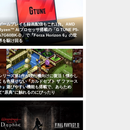
ゲームプレイも録画配信もこれ1台。AMD
Ryzen™ AIプロセッサ搭載の「G TUNE P5-
A7G60BK-D」で『Forza Horizon 6』の世
界を駆け回る
シリーズ第1作が現行機向けに復活！懐かし
くも色褪せない『カルドセプト ザ ファース
ト』遊びやすい機能も搭載で、あらため
て“原典”に触れるのにぴったり