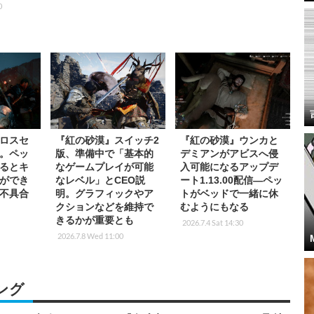
0
ロスセ
『紅の砂漠』スイッチ2
『紅の砂漠』ウンカと
。ペッ
版、準備中で「基本的
デミアンがアビスへ侵
るとキ
なゲームプレイが可能
入可能になるアップデ
ができ
なレベル」とCEO説
ート1.13.00配信―ペッ
不具合
明。グラフィックやア
トがベッドで一緒に休
クションなどを維持で
むようにもなる
きるかが重要とも
2026.7.4 Sat 14:30
2026.7.8 Wed 11:00
ング