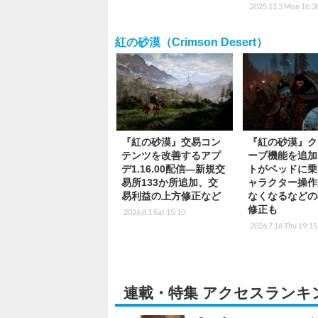
2025.11.3 Mon 16:3
紅の砂漠（Crimson Desert）
『紅の砂漠』交易コン
『紅の砂漠』ク
テンツを改善するアプ
ーブ機能を追加
デ1.16.00配信―新規交
トがベッドに乗
易所133か所追加、交
ャラクター操作
易利益の上方修正など
なくなるなどの
修正も
2026.8.1 Sat 15:10
2026.7.16 Thu 19:15
連載・特集 アクセスランキ