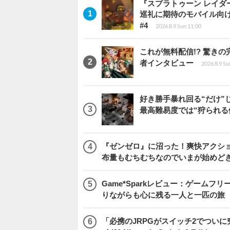
『スプラトゥーン レイダース
巡礼に期待のモバイル向
#4
2026.8.9 Sun 11:00
これが無料配信!? 驚き
者インタビュー
2026.8.9 Su
好き勝手暴れ回る“だけ”
最高難易度では“狩られる
『ゼンゼロ』に沼った！爽快アクシ
布量もむちむちなのでいまが始めど
Game*Sparkレビュー：ゲームフリーク
りながらも心に残る一人と一匹の旅
「必携のJRPGがスイッチ2でつい