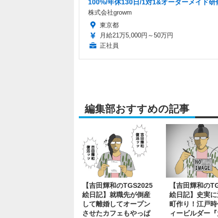
100%/年休130日/1対1&オーダーメイド研
株式会社growm
東京都
月給21万5,000円～50万円
正社員
編集部おすすめの記事
【吉田輝和のTGS2025
【吉田輝和のTGS
絵日記】就職先が倒産
絵日記】史実に
して離婚してオープン
町作り！江戸時
させたカフェもやっぱ
ィービルダー『