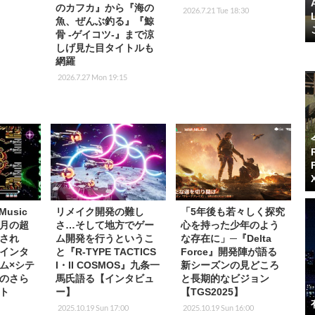
のカフカ』から『海の
2026.7.21 Tue 18:30
魚、ぜんぶ釣る』『鯨
骨 -ゲイコツ-』まで涼
しげ見た目タイトルも
網羅
2026.7.27 Mon 19:15
Music
リメイク開発の難し
「5年後も若々しく探究
ヶ月の超
さ…そして地方でゲー
心を持った少年のよう
され
ム開発を行うというこ
な存在に」─『Delta
インタ
と『R-TYPE TACTICS
Force』開発陣が語る
ム×シテ
I・II COSMOS』九条一
新シーズンの見どころ
のさら
馬氏語る【インタビュ
と長期的なビジョン
ト
ー】
【TGS2025】
2025.10.19 Sun 17:00
2025.10.19 Sun 16:00