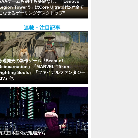
AAAゲームも制作も妥協なし。「Lenovo
Legion Tower 5」はCore Ultra世代の“全て
こなせるゲーミングデスクトップ”
連載・注目記事
今週発売の新作ゲーム『Beast of
Reincarnation』『MARVEL Tōkon:
Fighting Souls』『ファイナルファンタジー
XIV』他
有志日本語化の現場から