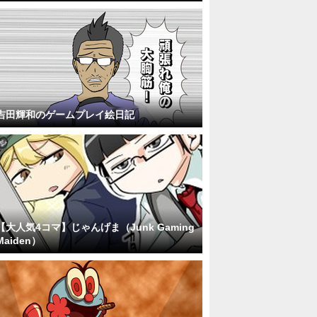
吉田輝和のゲームプレイ絵日記
【大人気4コマ】じゃんげま（Junk Gaming
Maiden）