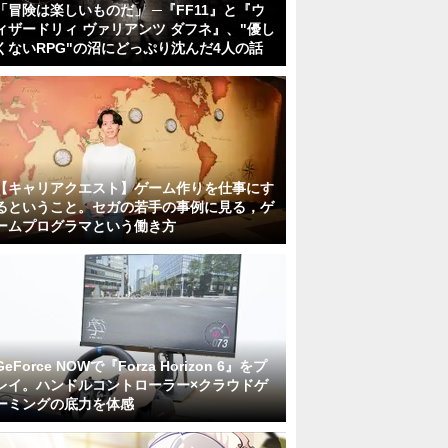
「冒険は楽しいものだ」 ─『FF11』と『ウ
ィザードリィ ヴァリアンツ ダフネ』、"優し
くないRPG"の沼にどっぷり沈んだ4人の話
【キャリアクエスト】ゲーム作りを仕事にす
るということ。セガの若手の事例に見る，ゲ
ームプログラマという働き方
GeForce NOWで『Forza Horizon 6』をプ
レイ。ハンドルコントローラー×クラウドゲ
ーミングの底力を体感