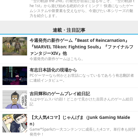
『空の軌跡 the 2nd』の発売が目前に迫る今こそ、『空の軌跡 t
he 1st』から遊び始める絶好のタイミング！ 快適になったゲー
ムシステムや新要素を交えながら、今遊びたい本シリーズの魅
力を紹介します。
連載・注目記事
今週発売の新作ゲーム『Beast of Reincarnation』
『MARVEL Tōkon: Fighting Souls』『ファイナルフ
ァンタジーXIV』他
今週発売の新作ゲームはこちら。
有志日本語化の現場から
PCゲーマーなら何かとお世話になっているであろう有志翻訳者
に連続インタビュー。
吉田輝和のゲームプレイ絵日記
もはやゲムスパの顔！どこかで見かけた吉田さんのゲーム絵日
記
【大人気4コマ】じゃんげま（Junk Gaming Maide
n）
Game*Sparkの一大コンテンツに成長した4コマ。単行本も好評
発売中！