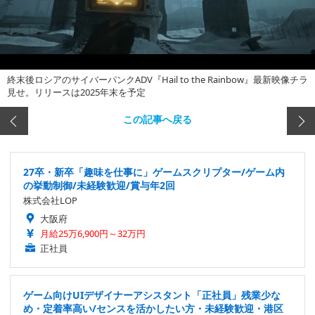
終末後ロシアのサイバーパンクADV『Hail to the Rainbow』最新映像チラ
見せ。リリースは2025年末を予定
この記事へ戻る
27卒・新卒「趣味を仕事に」ゲームスクリプター/ゲーム内
の挙動制御/未経験歓迎/賞与年2回
株式会社LOP
大阪府
月給25万6,900円～32万円
正社員
ゲーム向けUIデザイナーアシスタント「正社員」残業少な
め・定着率高い/センスを活かしたい方・未経験歓迎・港区