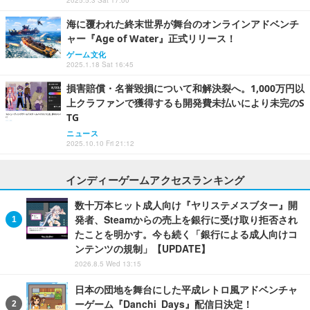
2025.5.3 Sat 17:00
海に覆われた終末世界が舞台のオンラインアドベンチ
ャー『Age of Water』正式リリース！
ゲーム文化
2025.1.18 Sat 16:45
損害賠償・名誉毀損について和解決裂へ。1,000万円以
上クラファンで獲得するも開発費未払いにより未完のS
TG
ニュース
2025.10.10 Fri 21:12
インディーゲームアクセスランキング
数十万本ヒット成人向け『ヤリステメスブター』開
発者、Steamからの売上を銀行に受け取り拒否され
たことを明かす。今も続く「銀行による成人向けコ
ンテンツの規制」【UPDATE】
2026.8.5 Wed 13:15
日本の団地を舞台にした平成レトロ風アドベンチャ
ーゲーム『Danchi Days』配信日決定！