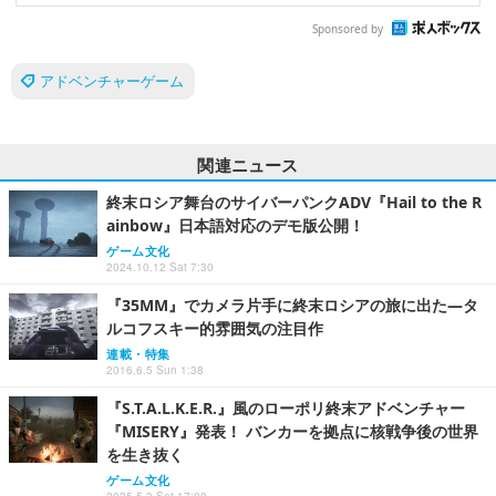
Sponsored by
アドベンチャーゲーム
関連ニュース
終末ロシア舞台のサイバーパンクADV『Hail to the R
ainbow』日本語対応のデモ版公開！
ゲーム文化
2024.10.12 Sat 7:30
『35MM』でカメラ片手に終末ロシアの旅に出た―タ
ルコフスキー的雰囲気の注目作
連載・特集
2016.6.5 Sun 1:38
『S.T.A.L.K.E.R.』風のローポリ終末アドベンチャー
『MISERY』発表！ バンカーを拠点に核戦争後の世界
を生き抜く
ゲーム文化