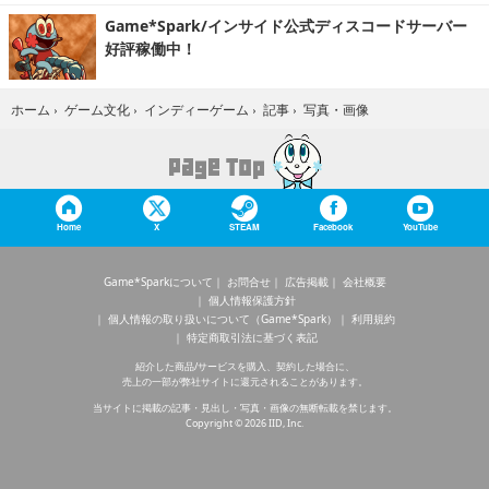
Game*Spark/インサイド公式ディスコードサーバー
好評稼働中！
写真・画像
ホーム
›
ゲーム文化
›
インディーゲーム
›
記事
›
Home
X
STEAM
Facebook
YouTube
Game*Sparkについて
お問合せ
広告掲載
会社概要
個人情報保護方針
個人情報の取り扱いについて（Game*Spark）
利用規約
特定商取引法に基づく表記
紹介した商品/サービスを購入、契約した場合に、
売上の一部が弊社サイトに還元されることがあります。
当サイトに掲載の記事・見出し・写真・画像の無断転載を禁じます。
Copyright © 2026 IID, Inc.