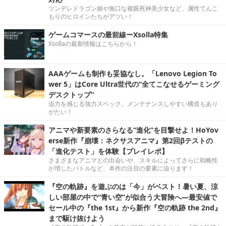
ツンデレドラゴン娘や無口な複眼死神美少女など、属性てんこ
もりのヒロインたちがアツい！
ゲームコマースの最前線ーXsolla特集
Xsollaの最新情報はこちらから！
AAAゲームも制作も妥協なし。「Lenovo Legion To
wer 5」はCore Ultra世代の“全てこなせるゲーミング
デスクトップ”
迫力を感じる強力スペック。メンテナンスしやすい構造もあり
がたい！
アニマや新要素のさらなる“進化”を目撃せよ！HoYov
erse新作『崩壊：ネクサスアニマ』第2回βテストの
「進化テスト」を体験【プレイレポ】
さまざまなアニマとの出会いや、スキルによってさらに戦略性
が増したバトルなど、本作の注目の要素に迫ります！
『空の軌跡』を遊ぶのは「今」がベスト！暑い夏、涼
しい部屋の中で“青い空”が似合う大冒険へ―最安値で
セール中の『the 1st』から新作『空の軌跡 the 2nd』
まで駆け抜けよう