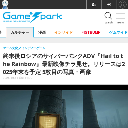
search
menu
料
カルチャー
漫画
インサイド
FISTBUMP
ゲムマイド
ゲーム文化
インディーゲーム
終末後ロシアのサイバーパンクADV『Hail to t
he Rainbow』最新映像チラ見せ。リリースは2
025年末を予定 5枚目の写真・画像
2025.10.11 Sat 14:30