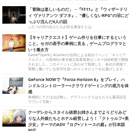
「冒険は楽しいものだ」 ─『FF11』と『ウィザードリ
ィ ヴァリアンツ ダフネ』、"優しくないRPG"の沼にど
っぷり沈んだ4人の話
ふたつの沼の住人たちが語る奥深さとは。
【キャリアクエスト】ゲーム作りを仕事にするという
こと。セガの若手の事例に見る，ゲームプログラマと
いう働き方
Game*Sparkと4Gamerの合同による就活イベント「キャリア
クエスト」の第4回が東京都立産業貿易センター浜松町館で開催
されました。このイベントに合わせて取材した、各社の現場で
実際に働いている若手社員へのインタビューをお届けします。
GeForce NOWで『Forza Horizon 6』をプレイ。ハ
ンドルコントローラー×クラウドゲーミングの底力を体
感
体感的にラグはほぼ無し。グラフィックスはもちろん最高設定
でプレイ可能！
クーデレからスタイル抜群お姉さんまでよりどりみど
りな人外娘たちとホテル経営しよう！「クトゥルフ×美
少女」テーマのADV『ヨグ=ソトースの庭』が日本語
対応