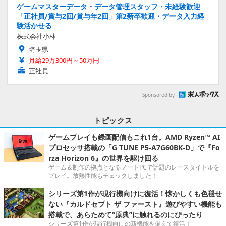
ゲームマスターデータ・データ管理スタッフ・未経験歓迎
「正社員/賞与2回/賞与年2回」第2新卒歓迎・データ入力経
験活かせる
株式会社小林
埼玉県
月給29万300円～50万円
正社員
Sponsored by
トピックス
ゲームプレイも録画配信もこれ1台。AMD Ryzen™ AI
プロセッサ搭載の「G TUNE P5-A7G60BK-D」で『Fo
rza Horizon 6』の世界を駆け回る
ゲーム＆制作の拠点となるノートPCで話題のレースタイトルを
プレイ。放熱性能もチェックしました！
シリーズ第1作が現行機向けに復活！懐かしくも色褪せ
ない『カルドセプト ザ ファースト』遊びやすい機能も
搭載で、あらためて“原典”に触れるのにぴったり
シリーズ第1作が現行機向けの新機能を備えて復活！