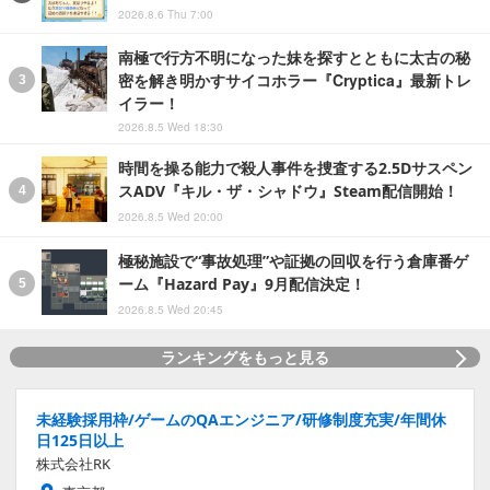
2026.8.6 Thu 7:00
南極で行方不明になった妹を探すとともに太古の秘
密を解き明かすサイコホラー『Cryptica』最新トレ
イラー！
2026.8.5 Wed 18:30
時間を操る能力で殺人事件を捜査する2.5Dサスペン
スADV『キル・ザ・シャドウ』Steam配信開始！
2026.8.5 Wed 20:00
極秘施設で“事故処理”や証拠の回収を行う倉庫番ゲ
ーム『Hazard Pay』9月配信決定！
2026.8.5 Wed 20:45
ランキングをもっと見る
未経験採用枠/ゲームのQAエンジニア/研修制度充実/年間休
日125日以上
株式会社RK