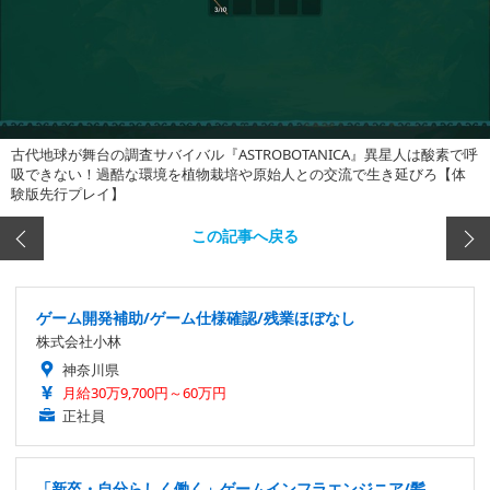
古代地球が舞台の調査サバイバル『ASTROBOTANICA』異星人は酸素で呼
吸できない！過酷な環境を植物栽培や原始人との交流で生き延びろ【体
験版先行プレイ】
この記事へ戻る
ゲーム開発補助/ゲーム仕様確認/残業ほぼなし
株式会社小林
神奈川県
月給30万9,700円～60万円
正社員
「新卒・自分らしく働く」ゲームインフラエンジニア/髪