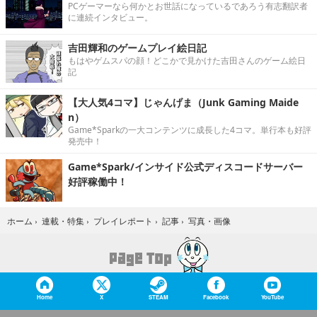
PCゲーマーなら何かとお世話になっているであろう有志翻訳者
に連続インタビュー。
吉田輝和のゲームプレイ絵日記
もはやゲムスパの顔！どこかで見かけた吉田さんのゲーム絵日
記
【大人気4コマ】じゃんげま（Junk Gaming Maide
n）
Game*Sparkの一大コンテンツに成長した4コマ。単行本も好評
発売中！
Game*Spark/インサイド公式ディスコードサーバー
好評稼働中！
写真・画像
ホーム
›
連載・特集
›
プレイレポート
›
記事
›
Home
X
STEAM
Facebook
YouTube