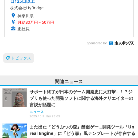
日125日以上
株式会社HyBridge
神奈川県
月給30万円～50万円
正社員
Sponsored by
トピックス
関連ニュース
サポート終了が日本のゲーム開発史に大打撃…！？ジ
ブリも使った開発ソフトに関する海外クリエイターの
言説が話題に
ニュース
2025.10.9 Thu 23:03
また出た『どうぶつの森』酷似ゲー…開発ツール「Un
real Engine」に『どう森』風テンプレートが存在する