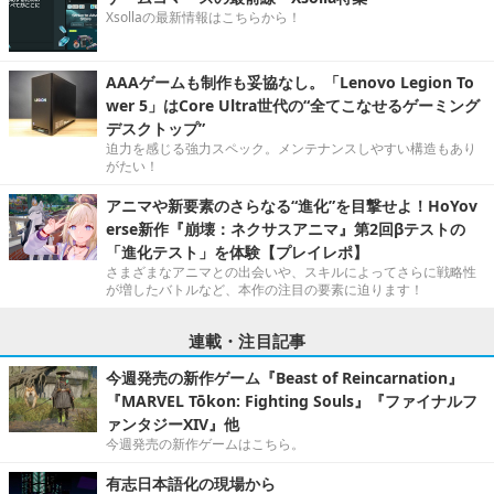
Xsollaの最新情報はこちらから！
AAAゲームも制作も妥協なし。「Lenovo Legion To
wer 5」はCore Ultra世代の“全てこなせるゲーミング
デスクトップ”
迫力を感じる強力スペック。メンテナンスしやすい構造もあり
がたい！
アニマや新要素のさらなる“進化”を目撃せよ！HoYov
erse新作『崩壊：ネクサスアニマ』第2回βテストの
「進化テスト」を体験【プレイレポ】
さまざまなアニマとの出会いや、スキルによってさらに戦略性
が増したバトルなど、本作の注目の要素に迫ります！
連載・注目記事
今週発売の新作ゲーム『Beast of Reincarnation』
『MARVEL Tōkon: Fighting Souls』『ファイナルフ
ァンタジーXIV』他
今週発売の新作ゲームはこちら。
有志日本語化の現場から