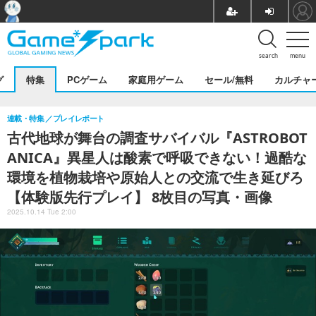
search
menu
グ
特集
PCゲーム
家庭用ゲーム
セール/無料
カルチャ
連載・特集
プレイレポート
古代地球が舞台の調査サバイバル『ASTROBOT
ANICA』異星人は酸素で呼吸できない！過酷な
環境を植物栽培や原始人との交流で生き延びろ
【体験版先行プレイ】 8枚目の写真・画像
2025.10.14 Tue 2:00