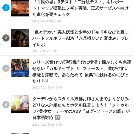
『白銀の城』βテスト「二分法テスト」をレポー
ト！マップ拡張にフギン実装、正式サービスへ向け
た進化を要チェック
2026.8.5 Wed 22:45
“色々デカい”美人妖怪と少年のドキドキなひと夏…
ハートフルホラーADV『八尺様がいた夏休み』プレ
イレポ
2026.8.2 Sun 19:00
シリーズ第1作が現行機向けに復活！懐かしくも色褪
せない『カルドセプト ザ ファースト』遊びやすい
機能も搭載で、あらためて“原典”に触れるのにぴっ
たり
PR
2026.7.30 Thu 12:00
クーデレからスタイル抜群お姉さんまでよりどりみ
どりな人外娘たちとホテル経営しよう！「クトゥル
フ×美少女」テーマのADV『ヨグ=ソトースの庭』が
日本語対応
PR
2026.7.23 Thu 12:05