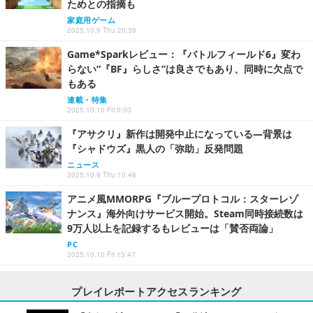
ためとの指摘も
家庭用ゲーム
2025.10.9 Thu 20:39
Game*Sparkレビュー：『バトルフィールド6』変わ
らない“『BF』らしさ”は良さでもあり、同時に欠点で
もある
連載・特集
2025.10.10 Fri 0:00
『アサクリ』新作は開発中止になっている―背景は
『シャドウズ』黒人の「弥助」反発問題
ニュース
2025.10.9 Thu 10:48
アニメ風MMORPG『ブループロトコル：スターレゾ
ナンス』海外向けサービス開始。Steam同時接続数は
9万人以上を記録するもレビューは「賛否両論」
PC
2025.10.10 Fri 13:47
プレイレポートアクセスランキング