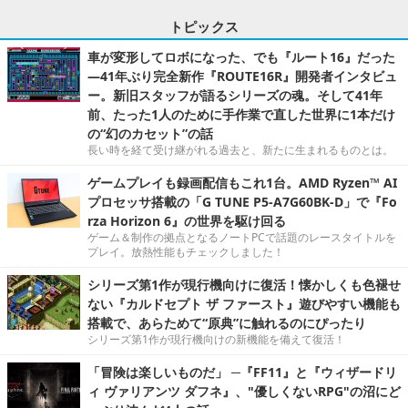
トピックス
車が変形してロボになった、でも『ルート16』だった
―41年ぶり完全新作『ROUTE16R』開発者インタビュ
ー。新旧スタッフが語るシリーズの魂。そして41年
前、たった1人のために手作業で直した世界に1本だけ
の“幻のカセット”の話
長い時を経て受け継がれる過去と、新たに生まれるものとは。
ゲームプレイも録画配信もこれ1台。AMD Ryzen™ AI
プロセッサ搭載の「G TUNE P5-A7G60BK-D」で『Fo
rza Horizon 6』の世界を駆け回る
ゲーム＆制作の拠点となるノートPCで話題のレースタイトルを
プレイ。放熱性能もチェックしました！
シリーズ第1作が現行機向けに復活！懐かしくも色褪せ
ない『カルドセプト ザ ファースト』遊びやすい機能も
搭載で、あらためて“原典”に触れるのにぴったり
シリーズ第1作が現行機向けの新機能を備えて復活！
「冒険は楽しいものだ」 ─『FF11』と『ウィザードリ
ィ ヴァリアンツ ダフネ』、"優しくないRPG"の沼にど