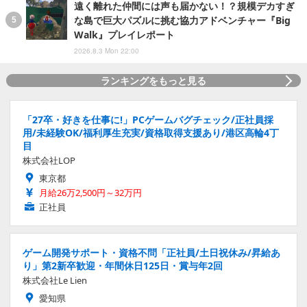
遠く離れた仲間には声も届かない！？規模デカすぎ
な島で巨大パズルに挑む協力アドベンチャー『Big
Walk』プレイレポート
2026.8.3 Mon 22:00
ランキングをもっと見る
「27卒・好きを仕事に!」PCゲームバグチェック/正社員採
用/未経験OK/福利厚生充実/資格取得支援あり/港区高輪4丁
目
株式会社LOP
東京都
月給26万2,500円～32万円
正社員
ゲーム開発サポート・資格不問「正社員/土日祝休み/昇給あ
り」第2新卒歓迎・年間休日125日・賞与年2回
株式会社Le Lien
愛知県