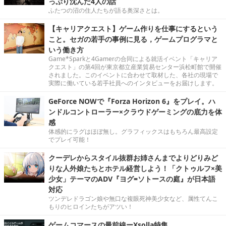
っぷり沈んだ4人の話
ふたつの沼の住人たちが語る奥深さとは。
【キャリアクエスト】ゲーム作りを仕事にするという
こと。セガの若手の事例に見る，ゲームプログラマと
いう働き方
Game*Sparkと4Gamerの合同による就活イベント「キャリア
クエスト」の第4回が東京都立産業貿易センター浜松町館で開催
されました。このイベントに合わせて取材した、各社の現場で
実際に働いている若手社員へのインタビューをお届けします。
GeForce NOWで『Forza Horizon 6』をプレイ。ハ
ンドルコントローラー×クラウドゲーミングの底力を体
感
体感的にラグはほぼ無し。グラフィックスはもちろん最高設定
でプレイ可能！
クーデレからスタイル抜群お姉さんまでよりどりみど
りな人外娘たちとホテル経営しよう！「クトゥルフ×美
少女」テーマのADV『ヨグ=ソトースの庭』が日本語
対応
ツンデレドラゴン娘や無口な複眼死神美少女など、属性てんこ
もりのヒロインたちがアツい！
ゲームコマースの最前線ーXsolla特集