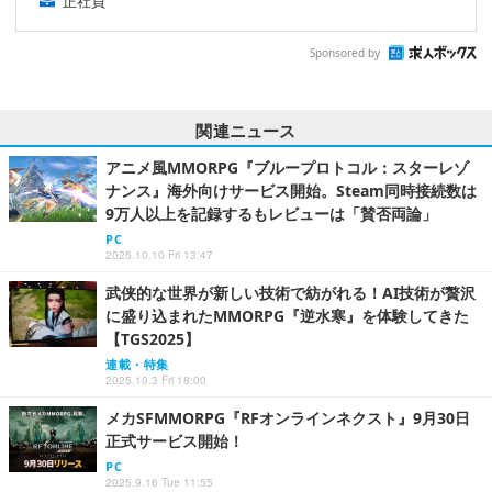
正社員
Sponsored by
関連ニュース
アニメ風MMORPG『ブループロトコル：スターレゾ
ナンス』海外向けサービス開始。Steam同時接続数は
9万人以上を記録するもレビューは「賛否両論」
PC
2025.10.10 Fri 13:47
武侠的な世界が新しい技術で紡がれる！AI技術が贅沢
に盛り込まれたMMORPG『逆水寒』を体験してきた
【TGS2025】
連載・特集
2025.10.3 Fri 18:00
メカSFMMORPG『RFオンラインネクスト』9月30日
正式サービス開始！
PC
2025.9.16 Tue 11:55