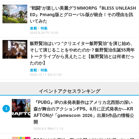
“戦闘”が楽しい美麗グラMMORPG『BLESS UNLEASH
ED』Pmang版とグローバル版が統合！その理由を訊
いてみた
連載・特集
2025.8.29 Fri 12:05
飯野賢治はいつ “クリエイター飯野賢治”を演じ始め、
そして演じることをやめたのか？飯野賢治生誕55周年
トークライブから見えたこと【飯野賢治とは何者だっ
たのか】
連載・特集
2025.10.11 Sat 21:00
イベントアクセスランキング
『PUBG』IPの未発表新作はアメリカ北西部の深い
森が舞台のアクションFPS。8月に正式発表か―KR
AFTONが「gamescom 2026」出展5作品の情報公
開
2026.8.5 Wed 11:15