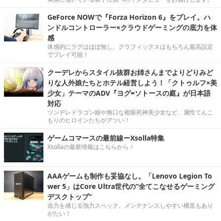
GeForce NOWで『Forza Horizon 6』をプレイ。ハ
ンドルコントローラー×クラウドゲーミングの底力を体
感
体感的にラグはほぼ無し。グラフィックスはもちろん最高設定
でプレイ可能！
クーデレからスタイル抜群お姉さんまでよりどりみど
りな人外娘たちとホテル経営しよう！「クトゥルフ×美
少女」テーマのADV『ヨグ=ソトースの庭』が日本語
対応
ツンデレドラゴン娘や無口な複眼死神美少女など、属性てんこ
もりのヒロインたちがアツい！
ゲームコマースの最前線ーXsolla特集
Xsollaの最新情報はこちらから！
AAAゲームも制作も妥協なし。「Lenovo Legion To
wer 5」はCore Ultra世代の“全てこなせるゲーミング
デスクトップ”
迫力を感じる強力スペック。メンテナンスしやすい構造もあり
がたい！