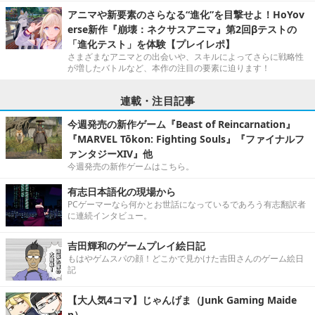
アニマや新要素のさらなる“進化”を目撃せよ！HoYov
erse新作『崩壊：ネクサスアニマ』第2回βテストの
「進化テスト」を体験【プレイレポ】
さまざまなアニマとの出会いや、スキルによってさらに戦略性
が増したバトルなど、本作の注目の要素に迫ります！
連載・注目記事
今週発売の新作ゲーム『Beast of Reincarnation』
『MARVEL Tōkon: Fighting Souls』『ファイナルフ
ァンタジーXIV』他
今週発売の新作ゲームはこちら。
有志日本語化の現場から
PCゲーマーなら何かとお世話になっているであろう有志翻訳者
に連続インタビュー。
吉田輝和のゲームプレイ絵日記
もはやゲムスパの顔！どこかで見かけた吉田さんのゲーム絵日
記
【大人気4コマ】じゃんげま（Junk Gaming Maide
n）