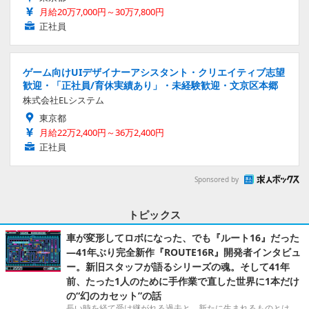
月給20万7,000円～30万7,800円
正社員
ゲーム向けUIデザイナーアシスタント・クリエイティブ志望
歓迎・「正社員/育休実績あり」・未経験歓迎・文京区本郷
株式会社ELシステム
東京都
月給22万2,400円～36万2,400円
正社員
Sponsored by
トピックス
車が変形してロボになった、でも『ルート16』だった
―41年ぶり完全新作『ROUTE16R』開発者インタビュ
ー。新旧スタッフが語るシリーズの魂。そして41年
前、たった1人のために手作業で直した世界に1本だけ
の“幻のカセット”の話
長い時を経て受け継がれる過去と、新たに生まれるものとは。