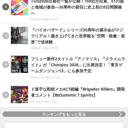
TGS2026出展社一覧が公開！759社が出展、51の国
と地域が参加―30周年の節目に史上初の5日間開催
へ
2026.7.8 Wed 12:05
『バイオハザード』シリーズ30周年の展示会がマジ
でリアル！築き上げてきた世界観を“空間・映像・造
形”で追体験
2026.8.3 Mon 18:15
フリュー新作2タイトル『アノマリス』『クライムラ
イト』が「ChinaJoy 2026」に出展決定！「東京ゲ
ームダンジョン13」にも参加予定
2026.7.27 Mon 21:15
ド派手な戦術メカACT続編『Brigador Killers』開発
者コメント【BitSummit 7 Spirits】
2019.6.6 Thu 11:00
ランキングをもっと見る