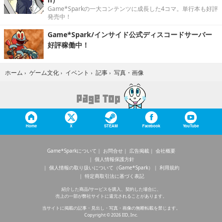
Game*Sparkの一大コンテンツに成長した4コマ。単行本も好評
発売中！
Game*Spark/インサイド公式ディスコードサーバー
好評稼働中！
写真・画像
ホーム
›
ゲーム文化
›
イベント
›
記事
›
Home
X
STEAM
Facebook
YouTube
Game*Sparkについて
お問合せ
広告掲載
会社概要
個人情報保護方針
個人情報の取り扱いについて（Game*Spark）
利用規約
特定商取引法に基づく表記
紹介した商品/サービスを購入、契約した場合に、
売上の一部が弊社サイトに還元されることがあります。
当サイトに掲載の記事・見出し・写真・画像の無断転載を禁じます。
Copyright © 2026 IID, Inc.