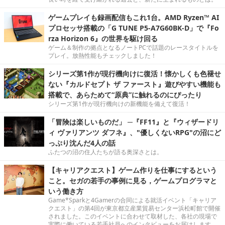
ゲームプレイも録画配信もこれ1台。AMD Ryzen™ AI
プロセッサ搭載の「G TUNE P5-A7G60BK-D」で『Fo
rza Horizon 6』の世界を駆け回る
ゲーム＆制作の拠点となるノートPCで話題のレースタイトルを
プレイ。放熱性能もチェックしました！
シリーズ第1作が現行機向けに復活！懐かしくも色褪せ
ない『カルドセプト ザ ファースト』遊びやすい機能も
搭載で、あらためて“原典”に触れるのにぴったり
シリーズ第1作が現行機向けの新機能を備えて復活！
「冒険は楽しいものだ」 ─『FF11』と『ウィザードリ
ィ ヴァリアンツ ダフネ』、"優しくないRPG"の沼にど
っぷり沈んだ4人の話
ふたつの沼の住人たちが語る奥深さとは。
【キャリアクエスト】ゲーム作りを仕事にするという
こと。セガの若手の事例に見る，ゲームプログラマと
いう働き方
Game*Sparkと4Gamerの合同による就活イベント「キャリア
クエスト」の第4回が東京都立産業貿易センター浜松町館で開催
されました。このイベントに合わせて取材した、各社の現場で
実際に働いている若手社員へのインタビューをお届けします。