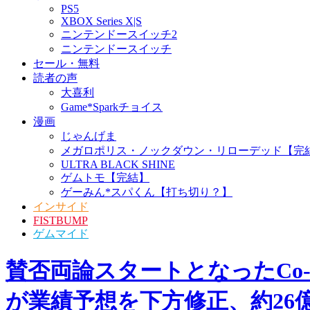
PS5
XBOX Series X|S
ニンテンドースイッチ2
ニンテンドースイッチ
セール・無料
読者の声
大喜利
Game*Sparkチョイス
漫画
じゃんげま
メガロポリス・ノックダウン・リローデッド【完
ULTRA BLACK SHINE
ゲムトモ【完結】
ゲーみん*スパくん【打ち切り？】
インサイド
FISTBUMP
ゲムマイド
賛否両論スタートとなったCo-op
が業績予想を下方修正、約26