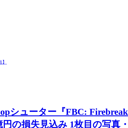
結】
シューター『FBC: Firebre
億円の損失見込み 1枚目の写真