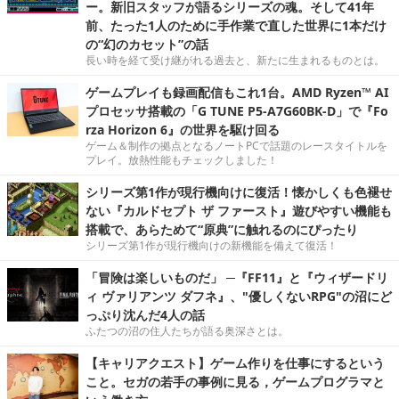
ー。新旧スタッフが語るシリーズの魂。そして41年
前、たった1人のために手作業で直した世界に1本だけ
の“幻のカセット”の話
長い時を経て受け継がれる過去と、新たに生まれるものとは。
ゲームプレイも録画配信もこれ1台。AMD Ryzen™ AI
プロセッサ搭載の「G TUNE P5-A7G60BK-D」で『Fo
rza Horizon 6』の世界を駆け回る
ゲーム＆制作の拠点となるノートPCで話題のレースタイトルを
プレイ。放熱性能もチェックしました！
シリーズ第1作が現行機向けに復活！懐かしくも色褪せ
ない『カルドセプト ザ ファースト』遊びやすい機能も
搭載で、あらためて“原典”に触れるのにぴったり
シリーズ第1作が現行機向けの新機能を備えて復活！
「冒険は楽しいものだ」 ─『FF11』と『ウィザードリ
ィ ヴァリアンツ ダフネ』、"優しくないRPG"の沼にど
っぷり沈んだ4人の話
ふたつの沼の住人たちが語る奥深さとは。
【キャリアクエスト】ゲーム作りを仕事にするという
こと。セガの若手の事例に見る，ゲームプログラマと