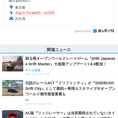
株式会社RIOT
東京都
月給31万3,400円～50万円
正社員
Sponsored by
関連ニュース
群玉県オープンワールドレースゲーム『JDM: Japanes
e Drift Master』大規模アップデート1.6.0配信！
ゲーム文化
2025.7.29 Tue 7:30
伝説のレースACT『ドリフトシティ』が『SKIDRUSH:
Drift City』として復刻―車両カスタマイズやオープン
ワールド都市探査要素も
PC
2025.7.14 Mon 21:30
AC版『リッジレーサー』は当初期待されていないタイ