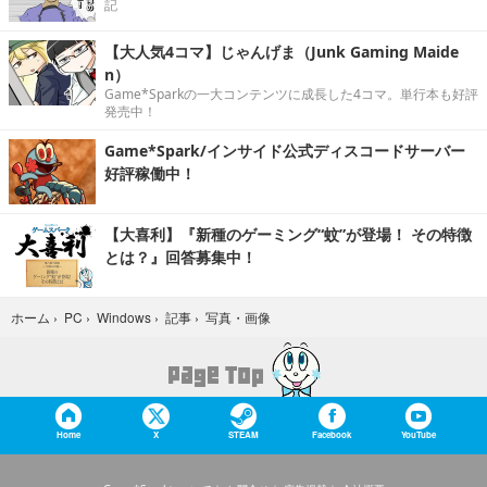
記
【大人気4コマ】じゃんげま（Junk Gaming Maide
n）
Game*Sparkの一大コンテンツに成長した4コマ。単行本も好評
発売中！
Game*Spark/インサイド公式ディスコードサーバー
好評稼働中！
【大喜利】『新種のゲーミング“蚊”が登場！ その特徴
とは？』回答募集中！
写真・画像
ホーム
›
PC
›
Windows
›
記事
›
Home
X
STEAM
Facebook
YouTube