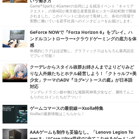
いう働き方
Game*Sparkと4Gamerの合同による就活イベント「キャリア
クエスト」の第4回が東京都立産業貿易センター浜松町館で開催
されました。このイベントに合わせて取材した、各社の現場で
実際に働いている若手社員へのインタビューをお届けします。
GeForce NOWで『Forza Horizon 6』をプレイ。ハ
ンドルコントローラー×クラウドゲーミングの底力を体
感
体感的にラグはほぼ無し。グラフィックスはもちろん最高設定
でプレイ可能！
クーデレからスタイル抜群お姉さんまでよりどりみど
りな人外娘たちとホテル経営しよう！「クトゥルフ×美
少女」テーマのADV『ヨグ=ソトースの庭』が日本語
対応
ツンデレドラゴン娘や無口な複眼死神美少女など、属性てんこ
もりのヒロインたちがアツい！
ゲームコマースの最前線ーXsolla特集
Xsollaの最新情報はこちらから！
AAAゲームも制作も妥協なし。「Lenovo Legion To
wer 5」はCore Ultra世代の“全てこなせるゲーミング