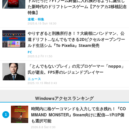
トルだった？F1ブーム終盤に入れ換わるように誕生し
た新時代のドリフトレースゲーム【アケアカ2移植記念
特集】
連載・特集
2025.6.15 Sun 18:30
やりすぎると刑務所行き！？大統領にバンドマン、公
道ドリフト…なんでもできる2Dピクセルオープンワー
ルド生活シム『To Pixelia』Steam発売
PC
2025.5.2 Fri 11:50
「とんでもないプレイ」の元プロゲーマー「noppo」
氏が逝去。FPS界のレジェンドプレイヤー
ニュース
2025.10.15 Wed 0:43
Windowsアクセスランキング
時間内に格ゲーコマンドを入力して生き残れ！『CO
MMAND MONSTER』Steam向けに配信―1P/2P側
も選択可能
2026.8.8 Sat 0:30