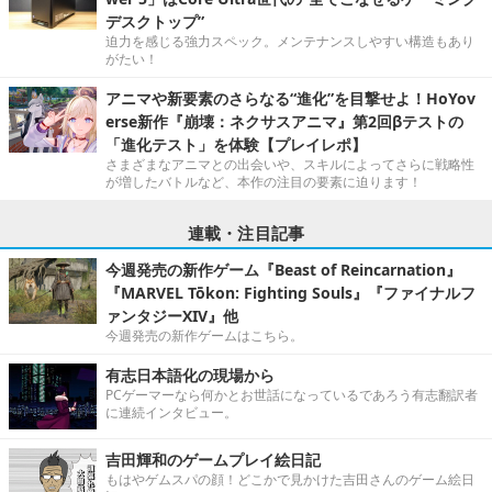
デスクトップ”
迫力を感じる強力スペック。メンテナンスしやすい構造もあり
がたい！
アニマや新要素のさらなる“進化”を目撃せよ！HoYov
erse新作『崩壊：ネクサスアニマ』第2回βテストの
「進化テスト」を体験【プレイレポ】
さまざまなアニマとの出会いや、スキルによってさらに戦略性
が増したバトルなど、本作の注目の要素に迫ります！
連載・注目記事
今週発売の新作ゲーム『Beast of Reincarnation』
『MARVEL Tōkon: Fighting Souls』『ファイナルフ
ァンタジーXIV』他
今週発売の新作ゲームはこちら。
有志日本語化の現場から
PCゲーマーなら何かとお世話になっているであろう有志翻訳者
に連続インタビュー。
吉田輝和のゲームプレイ絵日記
もはやゲムスパの顔！どこかで見かけた吉田さんのゲーム絵日