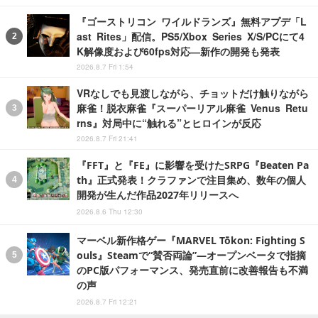
『ゴーストリコン ワイルドランズ』無料アプデ「L
ast Rites」配信。PS5/Xbox Series X/S/PCにて4
K解像度および60fps対応―新作の開発も発表
2026.8.7 Fri 1:54
VRなしでも見渡しながら、チョットだけ触りながら
麻雀！脱衣麻雀『スーパーリアル麻雀 Venus Retu
rns』対局中に“触れる”とヒロインが反応
2026.8.7 Fri 21:41
『FFT』と『FE』に影響を受けたSRPG『Beaten Pa
th』正式発表！クラファンで注目集め、数年の個人
開発が生んだ作品2027年リリースへ
2026.8.6 Thu 12:30
マーベル新作格ゲー『MARVEL Tōkon: Fighting S
ouls』Steamで“賛否両論”―オープンベータで指摘
のPC版パフォーマンス、発売直前に改善報告も不満
の声
2026.8.7 Fri 12:21